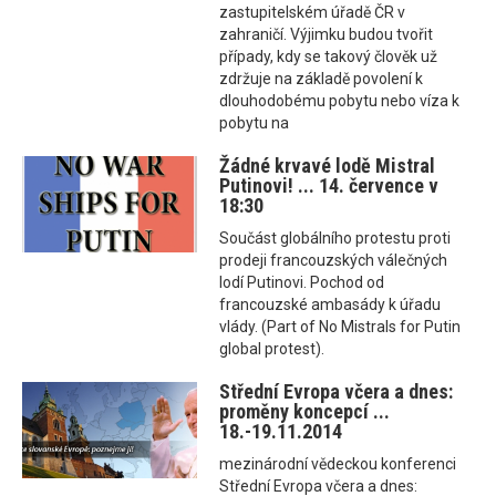
zastupitelském úřadě ČR v
zahraničí. Výjimku budou tvořit
případy, kdy se takový člověk už
zdržuje na základě povolení k
dlouhodobému pobytu nebo víza k
pobytu na
Žádné krvavé lodě Mistral
Putinovi! ... 14. července v
18:30
Součást globálního protestu proti
prodeji francouzských válečných
lodí Putinovi. Pochod od
francouzské ambasády k úřadu
vlády. (Part of No Mistrals for Putin
global protest).
Střední Evropa včera a dnes:
proměny koncepcí ...
18.-19.11.2014
mezinárodní vědeckou konferenci
Střední Evropa včera a dnes: