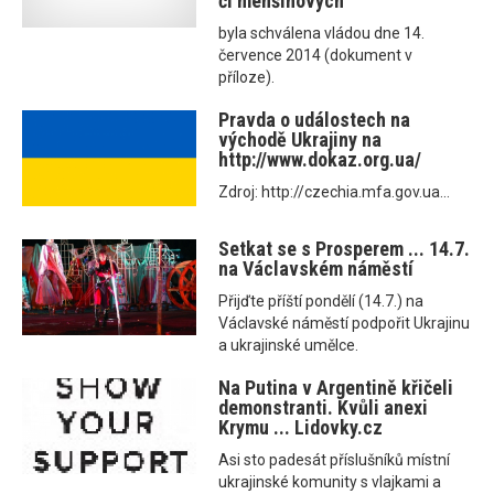
či menšinových
byla schválena vládou dne 14.
července 2014 (dokument v
příloze).
Pravda o událostech na
východě Ukrajiny na
http://www.dokaz.org.ua/
Zdroj: http://czechia.mfa.gov.ua...
Setkat se s Prosperem ... 14.7.
na Václavském náměstí
Přijďte příští pondělí (14.7.) na
Václavské náměstí podpořit Ukrajinu
a ukrajinské umělce.
Na Putina v Argentině křičeli
demonstranti. Kvůli anexi
Krymu ... Lidovky.cz
Asi sto padesát příslušníků místní
ukrajinské komunity s vlajkami a