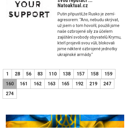
svou reputaci ...
Natoaktual.cz
Putin připustil,že Rusko je zemí-
agresorem: "Ano, nebudu skrývat,
už jsem o tom hovořil, použili jsme
naše ozbrojené síly za účelem
zajištění svobody obyvatelů Krymu,
kteří projevili svou vůli, blokovali
jsme některé ozbrojené jednotky
ukrajinské armády."
1
28
56
83
110
138
157
158
159
160
161
162
163
165
192
219
247
274