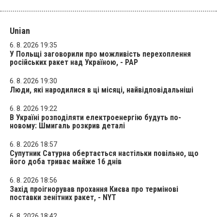
Unian
6. 8. 2026 19:35
У Польщі заговорили про можливість перехоплення
російських ракет над Україною, - PAP
6. 8. 2026 19:30
Люди, які народилися в ці місяці, найвідповідальніші
6. 8. 2026 19:22
В Україні розподіляти електроенергію будуть по-
новому: Шмигаль розкрив деталі
6. 8. 2026 18:57
Супутник Сатурна обертається настільки повільно, що
його доба триває майже 16 днів
6. 8. 2026 18:56
Захід проігнорував прохання Києва про термінові
поставки зенітних ракет, - NYT
6. 8. 2026 18:42