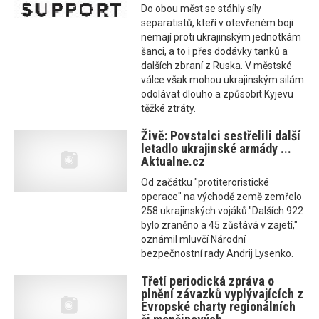
Do obou měst se stáhly síly
separatistů, kteří v otevřeném boji
nemají proti ukrajinským jednotkám
šanci, a to i přes dodávky tanků a
dalších zbraní z Ruska. V městské
válce však mohou ukrajinským silám
odolávat dlouho a způsobit Kyjevu
těžké ztráty.
Živě: Povstalci sestřelili další
letadlo ukrajinské armády ...
Aktualne.cz
Od začátku "protiteroristické
operace" na východě země zemřelo
258 ukrajinských vojáků."Dalších 922
bylo zraněno a 45 zůstává v zajetí,"
oznámil mluvčí Národní
bezpečnostní rady Andrij Lysenko.
Třetí periodická zpráva o
plnění závazků vyplývajících z
Evropské charty regionálních