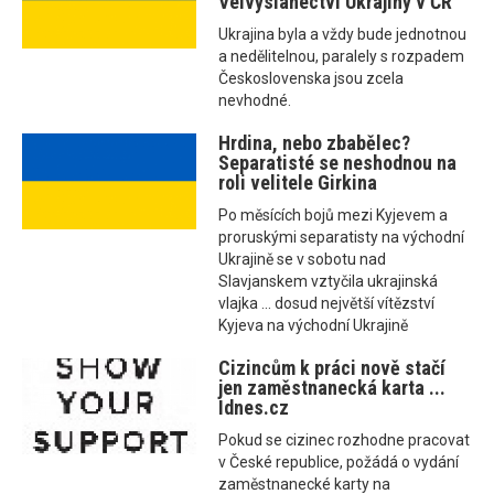
Velvyslanectví Ukrajiny v ČR
Ukrajina byla a vždy bude jednotnou
a nedělitelnou, paralely s rozpadem
Československa jsou zcela
nevhodné.
Hrdina, nebo zbabělec?
Separatisté se neshodnou na
roli velitele Girkina
Po měsících bojů mezi Kyjevem a
proruskými separatisty na východní
Ukrajině se v sobotu nad
Slavjanskem vztyčila ukrajinská
vlajka ... dosud největší vítězství
Kyjeva na východní Ukrajině
Cizincům k práci nově stačí
jen zaměstnanecká karta ...
Idnes.cz
Pokud se cizinec rozhodne pracovat
v České republice, požádá o vydání
zaměstnanecké karty na