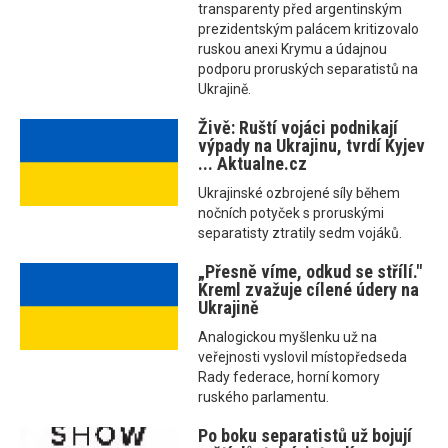
transparenty před argentinským
prezidentským palácem kritizovalo
ruskou anexi Krymu a údajnou
podporu proruských separatistů na
Ukrajině.
Živě: Ruští vojáci podnikají
výpady na Ukrajinu, tvrdí Kyjev
... Aktualne.cz
Ukrajinské ozbrojené síly během
nočních potyček s proruskými
separatisty ztratily sedm vojáků.
„Přesně víme, odkud se střílí."
Kreml zvažuje cílené údery na
Ukrajině
Analogickou myšlenku už na
veřejnosti vyslovil místopředseda
Rady federace, horní komory
ruského parlamentu.
Po boku separatistů už bojují