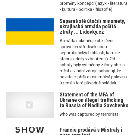
proměny koncepcí (jazyk - literatura
- kultura - politika - filozofie)
Separatisté útočili minomety,
ukrajinská armáda počítá
ztráty ... Lidovky.cz
Armáda dokončuje obklíčení
správních středisek obou
separatistických oblastí, kam se
stahují oddíly vzbouřenců. Od
soboty byly vytlačeny z řady obcí a
měst a vládní zdroje odhadují, že
povstalci přišli o minimálně polovinu
území, které původně ovládali.
Statement of the MFA of
Ukraine on illegal trafficking
to Russia of Nadiia Savchenko
who was captured by terrorists
Francie prodává s Mistraly i