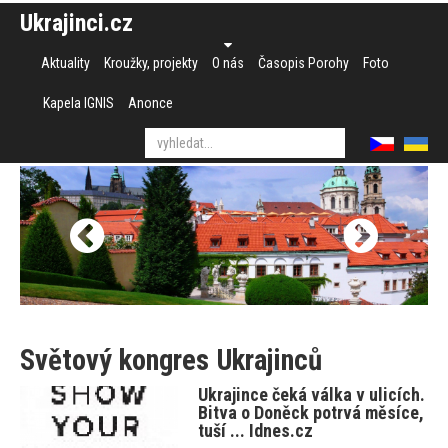
Ukrajinci.cz
Aktuality
Kroužky, projekty
O nás
Časopis Porohy
Foto
Kapela IGNIS
Anonce
Světový kongres Ukrajinců
Ukrajince čeká válka v ulicích.
Bitva o Doněck potrvá měsíce,
tuší ... Idnes.cz