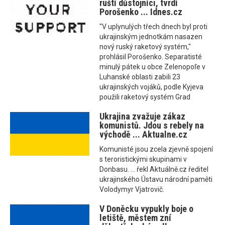
ruští důstojníci, tvrdí
Porošenko ... Idnes.cz
"V uplynulých třech dnech byl proti
ukrajinským jednotkám nasazen
nový ruský raketový systém,"
prohlásil Porošenko. Separatisté
minulý pátek u obce Zelenopoľe v
Luhanské oblasti zabili 23
ukrajinských vojáků, podle Kyjeva
použili raketový systém Grad
Ukrajina zvažuje zákaz
komunistů. Jdou s rebely na
východě ... Aktualne.cz
Komunisté jsou zcela zjevně spojení
s teroristickými skupinami v
Donbasu. ... řekl Aktuálně.cz ředitel
ukrajinského Ústavu národní paměti
Volodymyr Vjatrovič.
V Doněcku vypukly boje o
letiště, městem zní