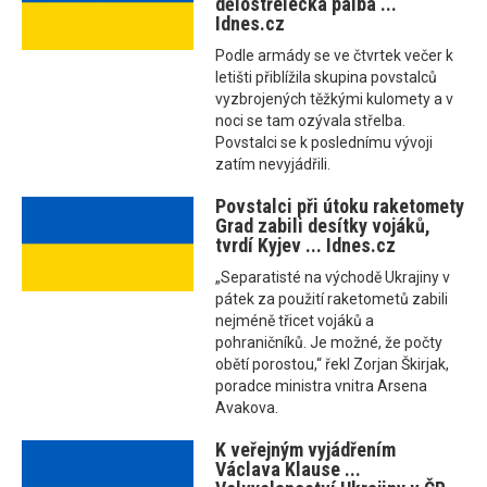
dělostřelecká palba ...
Idnes.cz
Podle armády se ve čtvrtek večer k
letišti přiblížila skupina povstalců
vyzbrojených těžkými kulomety a v
noci se tam ozývala střelba.
Povstalci se k poslednímu vývoji
zatím nevyjádřili.
Povstalci při útoku raketomety
Grad zabili desítky vojáků,
tvrdí Kyjev ... Idnes.cz
„Separatisté na východě Ukrajiny v
pátek za použití raketometů zabili
nejméně třicet vojáků a
pohraničníků. Je možné, že počty
obětí porostou,“ řekl Zorjan Škirjak,
poradce ministra vnitra Arsena
Avakova.
K veřejným vyjádřením
Václava Klause ...