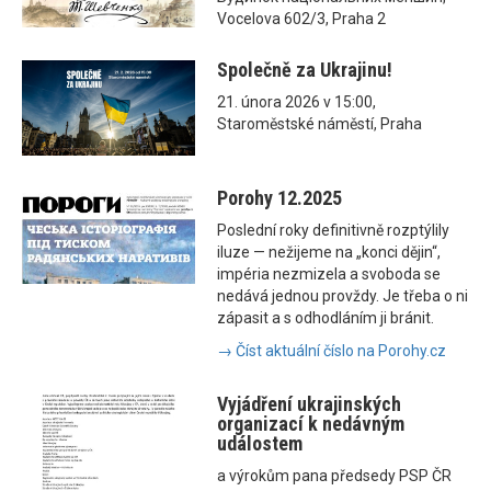
Vocelova 602/3, Praha 2
Společně za Ukrajinu!
21. února 2026 v 15:00,
Staroměstské náměstí, Praha
Porohy 12.2025
Poslední roky definitivně rozptýlily
iluze — nežijeme na „konci dějin“,
impéria nezmizela a svoboda se
nedává jednou provždy. Je třeba o ni
zápasit a s odhodláním ji bránit.
→ Číst aktuální číslo na Porohy.cz
Vyjádření ukrajinských
organizací k nedávným
událostem
a výrokům pana předsedy PSP ČR