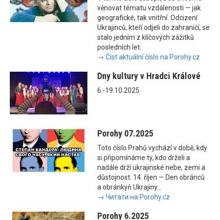
věnovat tématu vzdálenosti — jak
geografické, tak vnitřní. Odcizení
Ukrajinců, kteří odjeli do zahraničí, se
stalo jedním z klíčových zážitků
posledních let.
→ Číst aktuální číslo na Porohy.cz
Dny kultury v Hradci Králové
6.-19.10.2025
Porohy 07.2025
Toto číslo Prahů vychází v době, kdy
si připomínáme ty, kdo drželi a
nadále drží ukrajinské nebe, zemi a
důstojnost. 14. říjen — Den obránců
a obránkyň Ukrajiny...
→ Читати на Porohy.cz
Porohy 6.2025