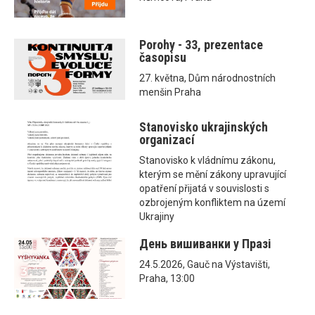
Porohy - 33, prezentace
časopisu
27. května, Dům národnostních
menšin Praha
Stanovisko ukrajinských
organizací
Stanovisko k vládnímu zákonu,
kterým se mění zákony upravující
opatření přijatá v souvislosti s
ozbrojeným konfliktem na území
Ukrajiny
День вишиванки у Празі
24.5.2026, Gauč na Výstavišti,
Praha, 13:00