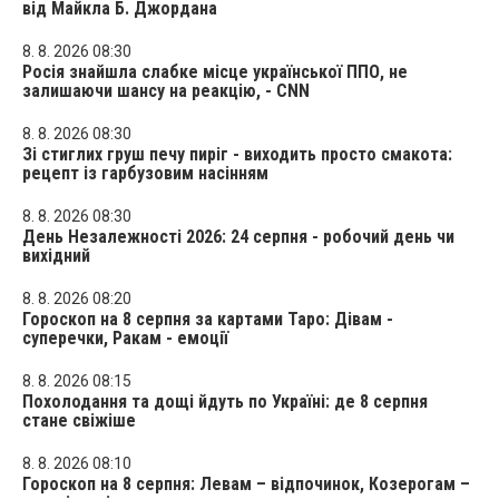
від Майкла Б. Джордана
8. 8. 2026 08:30
Росія знайшла слабке місце української ППО, не
залишаючи шансу на реакцію, - CNN
8. 8. 2026 08:30
Зі стиглих груш печу пиріг - виходить просто смакота:
рецепт із гарбузовим насінням
8. 8. 2026 08:30
День Незалежності 2026: 24 серпня - робочий день чи
вихідний
8. 8. 2026 08:20
Гороскоп на 8 серпня за картами Таро: Дівам -
суперечки, Ракам - емоції
8. 8. 2026 08:15
Похолодання та дощі йдуть по Україні: де 8 серпня
стане свіжіше
8. 8. 2026 08:10
Гороскоп на 8 серпня: Левам – відпочинок, Козерогам –