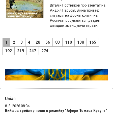
Віталій Портников про атентат на
Андрія Парубія, Війна триває:
ситуація на фронті критична.
Росіяни просуваються дедалі
швидше, зменшуючи втрати.
1
2
3
4
28
56
83
110
138
165
192
219
247
274
Unian
8. 8. 2026 08:34
Вийшов трейлер нового римейку "Афери Томаса Крауна"