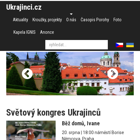
Ukrajinci.cz
Aktuality
Kroužky, projekty
O nás
Časopis Porohy
Foto
Kapela IGNIS
Anonce
Světový kongres Ukrajinců
Běž domů, Ivane
20. srpna | 18:00 náměstí Borise
Němcova, Praha