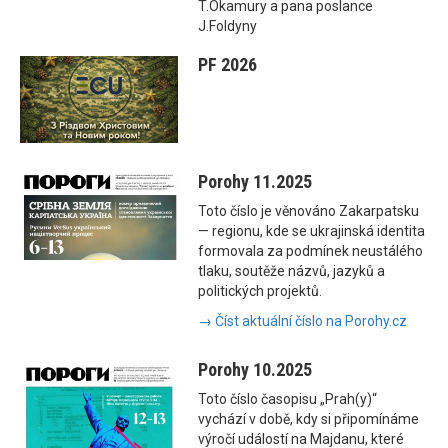
T.Okamury a pana poslance
J.Foldyny
PF 2026
Porohy 11.2025
Toto číslo je věnováno Zakarpatsku
— regionu, kde se ukrajinská identita
formovala za podmínek neustálého
tlaku, soutěže názvů, jazyků a
politických projektů.
→ Číst aktuální číslo na Porohy.cz
Porohy 10.2025
Toto číslo časopisu „Prah(y)“
vychází v době, kdy si připomínáme
výročí událostí na Majdanu, které