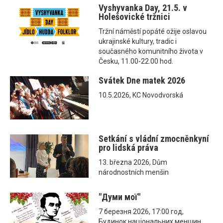
Vyshyvanka Day, 21.5. v
Holešovické tržnici
Tržní náměstí popáté ožije oslavou
ukrajinské kultury, tradic i
současného komunitního života v
Česku, 11.00-22.00 hod.
Svátek Dne matek 2026
10.5.2026, KC Novodvorská
Setkání s vládní zmocněnkyní
pro lidská práva
13. března 2026, Dům
národnostních menšin
"Думи мої"
7 березня 2026, 17:00 год,
Будинок національних меншин,