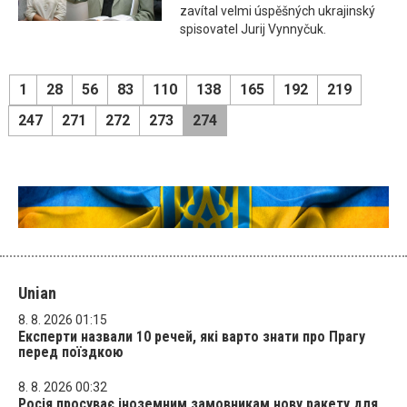
zavítal velmi úspěšných ukrajinský
spisovatel Jurij Vynnyčuk.
1
28
56
83
110
138
165
192
219
247
271
272
273
274
Unian
8. 8. 2026 01:15
Експерти назвали 10 речей, які варто знати про Прагу
перед поїздкою
8. 8. 2026 00:32
Росія просуває іноземним замовникам нову ракету для