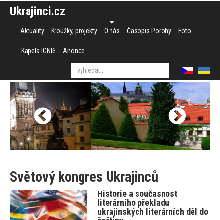
Ukrajinci.cz
Aktuality
Kroužky, projekty
O nás
Časopis Porohy
Foto
Kapela IGNIS
Anonce
Světový kongres Ukrajinců
Historie a současnost
literárního překladu
ukrajinských literárních děl do