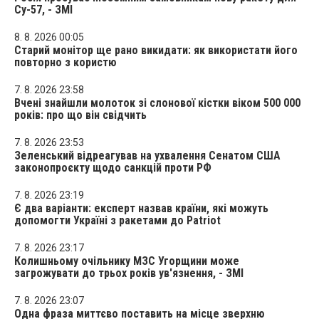
Су-57, - ЗМІ
8. 8. 2026 00:05
Старий монітор ще рано викидати: як використати його
повторно з користю
7. 8. 2026 23:58
Вчені знайшли молоток зі слонової кістки віком 500 000
років: про що він свідчить
7. 8. 2026 23:53
Зеленський відреагував на ухвалення Сенатом США
законопроєкту щодо санкцій проти РФ
7. 8. 2026 23:19
Є два варіанти: експерт назвав країни, які можуть
допомогти Україні з ракетами до Patriot
7. 8. 2026 23:17
Колишньому очільнику МЗС Угорщини може
загрожувати до трьох років ув'язнення, - ЗМІ
7. 8. 2026 23:07
Одна фраза миттєво поставить на місце зверхню