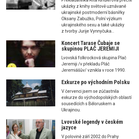
Překladatelka Rita Kindlerová přečte
ukázky z knihy světově uznávané
ukrajinské postmoderní básnířky
Oksany Zabužko, Polní výzkum
ukrajinského sexu a také ukázky
z tvorby Jurije Vynnyčuka...
Koncert Tarase Čubaje se
skupinou PLAČ JEREMIJI
Lvovská folkrocková skupina Plač
Jeremiji /v překladu Pláč
Jeremiášův/ vznikla v roce 1990.
Exkurze po východním Polsku
V červenci jsem se zúčastnila
exkurze do východopolských oblastí
sousedících s Běloruskem a
Ukrajinou.
Lvovské legendy v českém
jazyce
V polovině září 2002 do Prahy