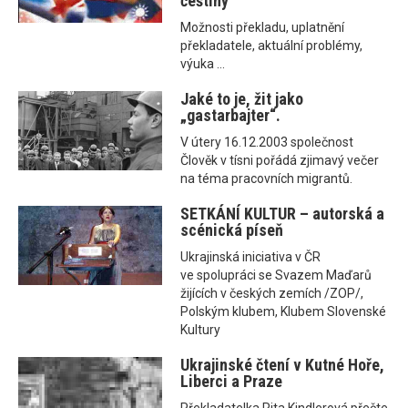
češtiny
Možnosti překladu, uplatnění
překladatele, aktuální problémy,
výuka ...
Jaké to je, žit jako
„gastarbajter“.
V útery 16.12.2003 společnost
Člověk v tísni pořádá zjimavý večer
na téma pracovních migrantů.
SETKÁNÍ KULTUR – autorská a
scénická píseň
Ukrajinská iniciativa v ČR
ve spolupráci se Svazem Maďarů
žijících v českých zemích /ZOP/,
Polským klubem, Klubem Slovenské
Kultury
Ukrajinské čtení v Kutné Hoře,
Liberci a Praze