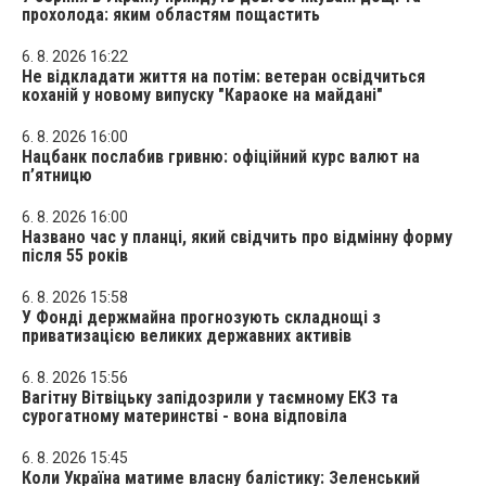
прохолода: яким областям пощастить
6. 8. 2026 16:22
Не відкладати життя на потім: ветеран освідчиться
коханій у новому випуску "Караоке на майдані"
6. 8. 2026 16:00
Нацбанк послабив гривню: офіційний курс валют на
п’ятницю
6. 8. 2026 16:00
Названо час у планці, який свідчить про відмінну форму
після 55 років
6. 8. 2026 15:58
У Фонді держмайна прогнозують складнощі з
приватизацією великих державних активів
6. 8. 2026 15:56
Вагітну Вітвіцьку запідозрили у таємному ЕКЗ та
сурогатному материнстві - вона відповіла
6. 8. 2026 15:45
Коли Україна матиме власну балістику: Зеленський