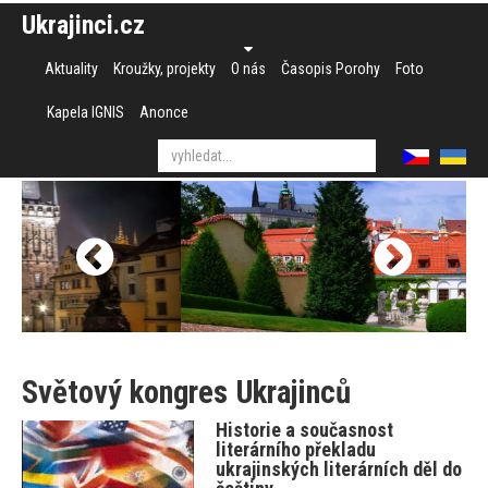
Ukrajinci.cz
Aktuality
Kroužky, projekty
O nás
Časopis Porohy
Foto
Kapela IGNIS
Anonce
Světový kongres Ukrajinců
Historie a současnost
literárního překladu
ukrajinských literárních děl do