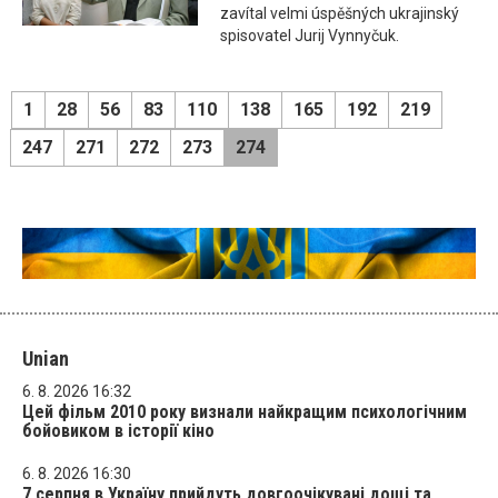
zavítal velmi úspěšných ukrajinský
spisovatel Jurij Vynnyčuk.
1
28
56
83
110
138
165
192
219
247
271
272
273
274
Unian
6. 8. 2026 16:32
Цей фільм 2010 року визнали найкращим психологічним
бойовиком в історії кіно
6. 8. 2026 16:30
7 серпня в Україну прийдуть довгоочікувані дощі та