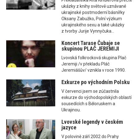
Překladatelka Rita Kindlerová přečte
ukázky z knihy světově uznávané
ukrajinské postmoderní básnířky
Oksany Zabužko, Polní výzkum
ukrajinského sexu a také ukázky
z tvorby Jurije Vynnyčuka...
Koncert Tarase Čubaje se
skupinou PLAČ JEREMIJI
Lvovská folkrocková skupina Plač
Jeremiji /v překladu Pláč
Jeremiášův/ vznikla v roce 1990.
Exkurze po východním Polsku
V červenci jsem se zúčastnila
exkurze do východopolských oblastí
sousedících s Běloruskem a
Ukrajinou.
Lvovské legendy v českém
jazyce
V polovině září 2002 do Prahy