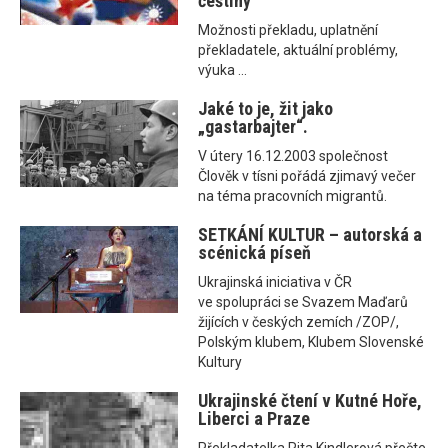
češtiny
Možnosti překladu, uplatnění
překladatele, aktuální problémy,
výuka ...
Jaké to je, žit jako
„gastarbajter“.
V útery 16.12.2003 společnost
Člověk v tísni pořádá zjimavý večer
na téma pracovních migrantů.
SETKÁNÍ KULTUR – autorská a
scénická píseň
Ukrajinská iniciativa v ČR
ve spolupráci se Svazem Maďarů
žijících v českých zemích /ZOP/,
Polským klubem, Klubem Slovenské
Kultury
Ukrajinské čtení v Kutné Hoře,
Liberci a Praze