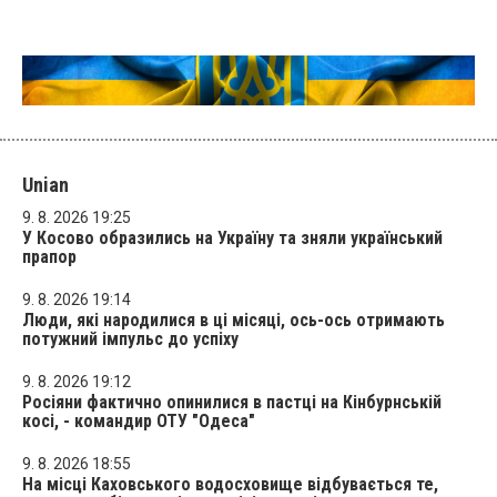
Unian
9. 8. 2026 19:25
У Косово образились на Україну та зняли український
прапор
9. 8. 2026 19:14
Люди, які народилися в ці місяці, ось-ось отримають
потужний імпульс до успіху
9. 8. 2026 19:12
Росіяни фактично опинилися в пастці на Кінбурнській
косі, - командир ОТУ "Одеса"
9. 8. 2026 18:55
На місці Каховського водосховище відбувається те,