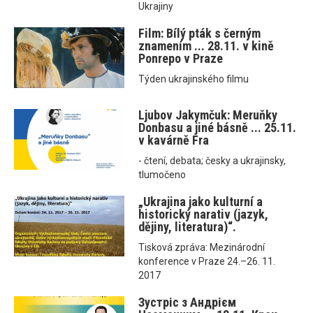
Ukrajiny
Film: Bílý pták s černým
znamením ... 28.11. v kině
Ponrepo v Praze
Týden ukrajinského filmu
Ljubov Jakymčuk: Meruňky
Donbasu a jiné básně ... 25.11.
v kavárně Fra
- čtení, debata; česky a ukrajinsky,
tlumočeno
„Ukrajina jako kulturní a
historický narativ (jazyk,
dějiny, literatura)“.
Tisková zpráva: Mezinárodní
konference v Praze 24.–26. 11.
2017
Зустріс з Андрієм