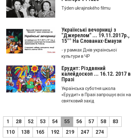
Týden ukrajinského filmu
Українські вечорниці з
"Джерелом" ... 19.11.2017р.,
15°° На Слованах-Емаузи
- у рамках Днів української
культури в ЧР
Ерудит: Різдвяний
калейдоскоп ... 16.12. 2017 в
Празі
Українська суботня школа
«Ерудит» в Празі запрошує всіх на
святковий захід
1
28
52
53
54
55
56
57
58
83
110
138
165
192
219
247
274