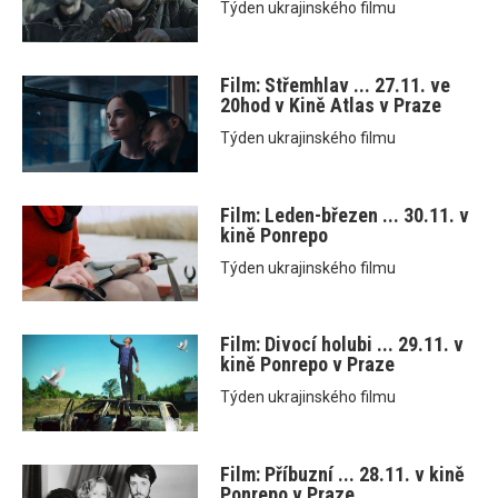
Týden ukrajinského filmu
Film: Střemhlav ... 27.11. ve
20hod v Kině Atlas v Praze
Týden ukrajinského filmu
Film: Leden-březen ... 30.11. v
kině Ponrepo
Týden ukrajinského filmu
Film: Divocí holubi ... 29.11. v
kině Ponrepo v Praze
Týden ukrajinského filmu
Film: Příbuzní ... 28.11. v kině
Ponrepo v Praze