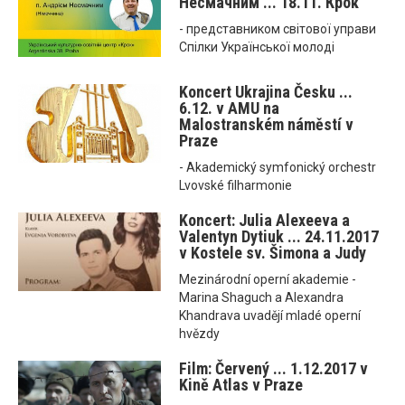
Несмачним ... 18.11. Крок
- представником світової управи
Спілки Української молоді
Koncert Ukrajina Česku ...
6.12. v AMU na
Malostranském náměstí v
Praze
- Akademický symfonický orchestr
Lvovské filharmonie
Koncert: Julia Alexeeva a
Valentyn Dytiuk ... 24.11.2017
v Kostele sv. Šimona a Judy
Mezinárodní operní akademie -
Marina Shaguch a Alexandra
Khandrava uvadějí mladé operní
hvězdy
Film: Červený ... 1.12.2017 v
Kině Atlas v Praze