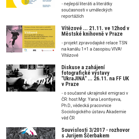
- nejlepší literáti a literátky
současnosti v uměleckých
reportážích
Vítězové ... 21.11. ve 12hod v
Městské knihovně v Praze
- projekt zpravodajské relace TSN
na kanálu 1+1 a časopisu VIVA!
Vítězové
Diskuse a zahájení
fotografické výstavy
"UkraJINÁ" ... 26.11. na FF UK
v Praze
- o současné ukrajinské emigraci v
ČR: host Mgr. Yana Leontiyeva,
Ph.D., vědecká pracovnice
Sociologického ústavu Akademie
věd ČR
Souvislosti 3/2017 - rozhovor
s Jurijem Ščerbakem