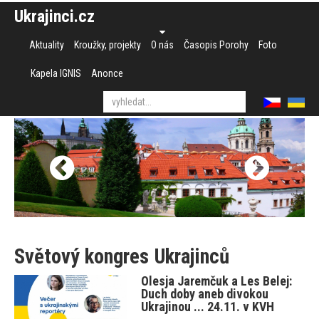
Ukrajinci.cz
Aktuality
Kroužky, projekty
O nás
Časopis Porohy
Foto
Kapela IGNIS
Anonce
Světový kongres Ukrajinců
Olesja Jaremčuk a Les Belej:
Duch doby aneb divokou
Ukrajinou ... 24.11. v KVH