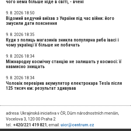
чого нема більше ніде в світі, - вчені
9. 8. 2026 18:50
Відомий ведучий виїхав з України під час війни: його
змусили дати пояснення
9. 8. 2026 18:35
Куди з полиць магазинів зникла популярна риба івасі і
чому українці її більше не побачать
9. 8. 2026 18:34
Міжнародну космічну станцію не залишать у космосі: її
навмисно знищать
9. 8. 2026 18:34
Чоловік перевірив акумулятор електрокара Tesla після
125 тисяч км: результат здивував
adresa: Ukrajinská iniciativa v ČR, Dům národnostních menšin,
Vocelova 3, 120 00 Praha 2
tel.:
+420/221 419 821
, email:
uicr@centrum.cz