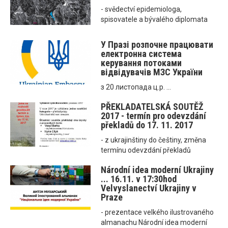
- svědectví epidemiologa,
spisovatele a bývalého diplomata
У Празі розпочне працювати
електронна система
керування потоками
відвідувачів МЗС України
з 20 листопада ц.р. ...
PŘEKLADATELSKÁ SOUTĚŽ
2017 - termín pro odevzdání
překladů do 17. 11. 2017
- z ukrajinštiny do češtiny, změna
termínu odevzdání překladů
Národní idea moderní Ukrajiny
... 16.11. v 17:30hod
Velvyslanectví Ukrajiny v
Praze
- prezentace velkého ilustrovaného
almanachu Národní idea moderní