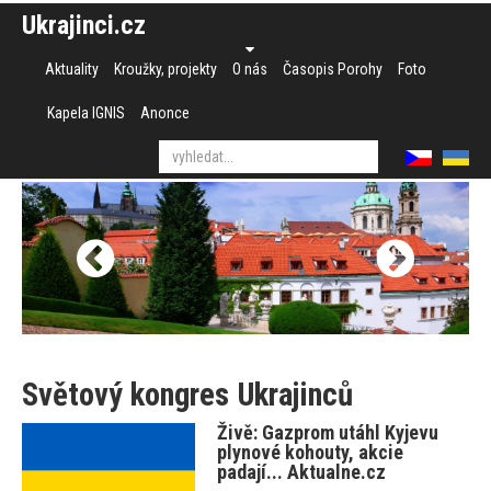
Ukrajinci.cz
Aktuality
Kroužky, projekty
O nás
Časopis Porohy
Foto
Kapela IGNIS
Anonce
Světový kongres Ukrajinců
Živě: Gazprom utáhl Kyjevu
plynové kohouty, akcie
padají... Aktualne.cz