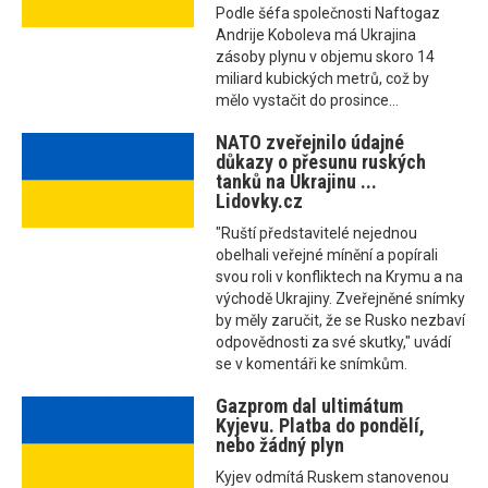
Podle šéfa společnosti Naftogaz
Andrije Koboleva má Ukrajina
zásoby plynu v objemu skoro 14
miliard kubických metrů, což by
mělo vystačit do prosince...
NATO zveřejnilo údajné
důkazy o přesunu ruských
tanků na Ukrajinu ...
Lidovky.cz
"Ruští představitelé nejednou
obelhali veřejné mínění a popírali
svou roli v konfliktech na Krymu a na
východě Ukrajiny. Zveřejněné snímky
by měly zaručit, že se Rusko nezbaví
odpovědnosti za své skutky," uvádí
se v komentáři ke snímkům.
Gazprom dal ultimátum
Kyjevu. Platba do pondělí,
nebo žádný plyn
Kyjev odmítá Ruskem stanovenou