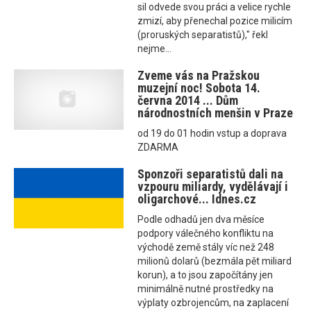
sil odvede svou práci a velice rychle
zmizí, aby přenechal pozice milicím
(proruských separatistů)," řekl
nejme...
Zveme vás na Pražskou
muzejní noc! Sobota 14.
června 2014 ... Dům
národnostních menšin v Praze
od 19 do 01 hodin vstup a doprava
ZDARMA
Sponzoři separatistů dali na
vzpouru miliardy, vydělávají i
oligarchové... Idnes.cz
Podle odhadů jen dva měsíce
podpory válečného konfliktu na
východě země stály víc než 248
milionů dolarů (bezmála pět miliard
korun), a to jsou započítány jen
minimálně nutné prostředky na
výplaty ozbrojencům, na zaplacení