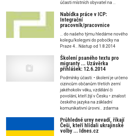
účasti místních obyvatel na ...
Nabídka práce v ICP:
Integrační
pracovník/pracovnice
... do našeho týmu hledáme nového
kolegu/kolegyni do pobočky na
Praze 4... Nástup od 1.8.2014
Školení psaného textu pro
migranty ... Uzávěrka
přihlášek: 12.6.2014
Podmínky účasti: • školení je určeno
cizincům občanům třetích zemí
jakéhokoliv věku, vzdělání či
povolání, kteří žijí v Česku • znalost
českého jazyka na základní
komunikativní úrovni... zdarma
Průhledné urny nevadí, říkají
Češi, kteří hlídali ukrajinské
volby ... Idnes.cz