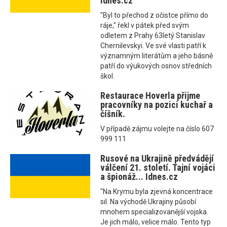
Idnes.cz
"Byl to přechod z očistce přímo do
ráje," řekl v pátek před svým
odletem z Prahy 63letý Stanislav
Chernilevskyi. Ve své vlasti patří k
významným literátům a jeho básně
patří do výukových osnov středních
škol.
Restaurace Hoverla přijme
pracovníky na pozici kuchař a
číšník.
V případě zájmu volejte na číslo 607
999 111
Rusové na Ukrajině předvádějí
válčení 21. století. Tajní vojáci
a špionáž... Idnes.cz
"Na Krymu byla zjevná koncentrace
sil. Na východě Ukrajiny působí
mnohem specializovanější vojska.
Je jich málo, velice málo. Tento typ