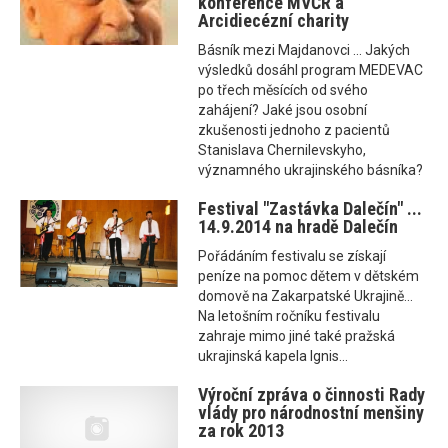
konference MVČR a
Arcidiecézní charity
Básník mezi Majdanovci ... Jakých
výsledků dosáhl program MEDEVAC
po třech měsících od svého
zahájení? Jaké jsou osobní
zkušenosti jednoho z pacientů
Stanislava Chernilevskyho,
významného ukrajinského básníka?
Festival "Zastávka Dalečín" ...
14.9.2014 na hradě Dalečín
Pořádáním festivalu se získají
peníze na pomoc dětem v dětském
domově na Zakarpatské Ukrajině...
Na letošním ročníku festivalu
zahraje mimo jiné také pražská
ukrajinská kapela Ignis...
Výroční zpráva o činnosti Rady
vlády pro národnostní menšiny
za rok 2013