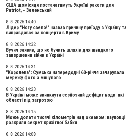
США щомісяця постачатимуть Україні ракети для
Patriot, - Зеленський
8. 8. 2026 14:40
Лідер "Ногу свело!" назвав причину приїзду в Україну та
виправдався за концерти в Криму
8. 8. 2026 14:32
Вучич заявив, що не бучить шляхів для швидкого
завершення війни в Україні
8. 8. 2026 14:31
"Королева": Сумська напередодні 60-річчя зачарувала
мережу фото з минулого
8. 8. 2026 14:23
В Україні може виникнути серйозний дефіцит води: які
області під загрозою
8. 8. 2026 14:15
Може долати тисячі кілометрів над океаном: науковці
розкрили секрет крихітної бабки
8. 8. 2026 14:08