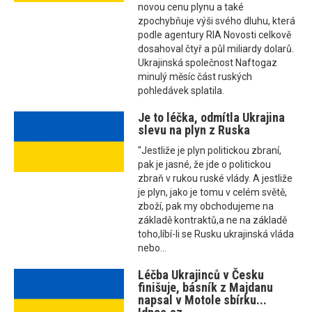
novou cenu plynu a také
zpochybňuje výši svého dluhu, která
podle agentury RIA Novosti celkově
dosahoval čtyř a půl miliardy dolarů.
Ukrajinská společnost Naftogaz
minulý měsíc část ruských
pohledávek splatila.
Je to léčka, odmítla Ukrajina
slevu na plyn z Ruska
"Jestliže je plyn politickou zbraní,
pak je jasné, že jde o politickou
zbraň v rukou ruské vlády. A jestliže
je plyn, jako je tomu v celém světě,
zboží, pak my obchodujeme na
základě kontraktů,a ne na základě
toho,líbí-li se Rusku ukrajinská vláda
nebo...
Léčba Ukrajinců v Česku
finišuje, básník z Majdanu
napsal v Motole sbírku...