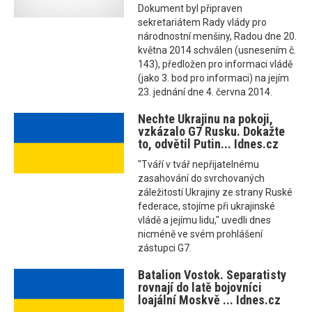
Dokument byl připraven
sekretariátem Rady vlády pro
národnostní menšiny, Radou dne 20.
května 2014 schválen (usnesením č.
143), předložen pro informaci vládě
(jako 3. bod pro informaci) na jejím
23. jednání dne 4. června 2014.
Nechte Ukrajinu na pokoji,
vzkázalo G7 Rusku. Dokažte
to, odvětil Putin... Idnes.cz
"Tváří v tvář nepřijatelnému
zasahování do svrchovaných
záležitostí Ukrajiny ze strany Ruské
federace, stojíme při ukrajinské
vládě a jejímu lidu," uvedli dnes
nicméně ve svém prohlášení
zástupci G7.
Batalion Vostok. Separatisty
rovnají do latě bojovníci
loajální Moskvě ... Idnes.cz