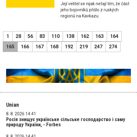
Její velitel se nijak netají tím, že část
jeho bojovníků přišlo z ruských
regionů na Kavkazu.
1
28
56
83
110
138
162
163
164
165
166
167
168
192
219
247
274
Unian
8. 8. 2026 14:41
Росія знищує українське сільське господарство і саму
природу України, - Forbes
8. 8. 2026 14:41