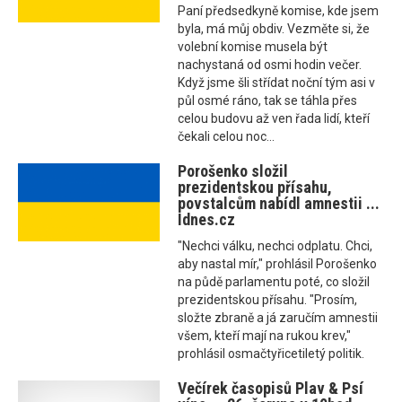
Paní předsedkyně komise, kde jsem
byla, má můj obdiv. Vezměte si, že
volební komise musela být
nachystaná od osmi hodin večer.
Když jsme šli střídat noční tým asi v
půl osmé ráno, tak se táhla přes
celou budovu až ven řada lidí, kteří
čekali celou noc...
Porošenko složil
prezidentskou přísahu,
povstalcům nabídl amnestii ...
Idnes.cz
"Nechci válku, nechci odplatu. Chci,
aby nastal mír," prohlásil Porošenko
na půdě parlamentu poté, co složil
prezidentskou přísahu. "Prosím,
složte zbraně a já zaručím amnestii
všem, kteří mají na rukou krev,"
prohlásil osmačtyřicetiletý politik.
Večírek časopisů Plav & Psí