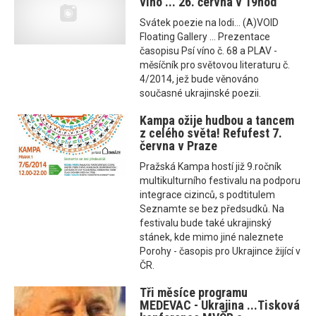
víno ... 26. června v 19hod
Svátek poezie na lodi... (A)VOID
Floating Gallery ... Prezentace
časopisu Psí víno č. 68 a PLAV -
měsíčník pro světovou literaturu č.
4/2014, jež bude věnováno
současné ukrajinské poezii.
Kampa ožije hudbou a tancem
z celého světa! Refufest 7.
června v Praze
Pražská Kampa hostí již 9.ročník
multikulturního festivalu na podporu
integrace cizinců, s podtitulem
Seznamte se bez předsudků. Na
festivalu bude také ukrajinský
stánek, kde mimo jiné naleznete
Porohy - časopis pro Ukrajince žijící v
ČR.
Tři měsíce programu
MEDEVAC - Ukrajina ...Tisková