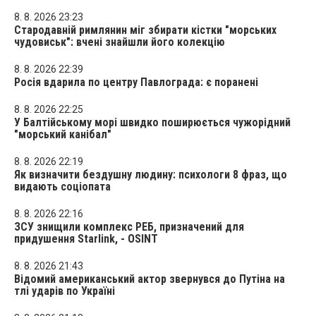
8. 8. 2026 23:23
Стародавній римлянин міг збирати кістки "морських
чудовиськ": вчені знайшли його колекцію
8. 8. 2026 22:39
Росія вдарила по центру Павлограда: є поранені
8. 8. 2026 22:25
У Балтійському морі швидко поширюється чужорідний
"морський канібал"
8. 8. 2026 22:19
Як визначити бездушну людину: психологи 8 фраз, що
видають соціопата
8. 8. 2026 22:16
ЗСУ знищили комплекс РЕБ, призначений для
придушення Starlink, - OSINT
8. 8. 2026 21:43
Відомий американський актор звернувся до Путіна на
тлі ударів по Україні