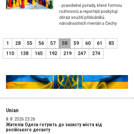
- pravidelné pořady, které formou
rozhovorů a reportáží poskytují
obraz soužití příslušníků
národnostních menšin s Čechy
1
28
55
56
57
58
59
60
61
83
110
138
165
192
219
247
274
Unian
8. 8. 2026 23:26
Жителів Одеси готують до захисту міста від
російського десанту