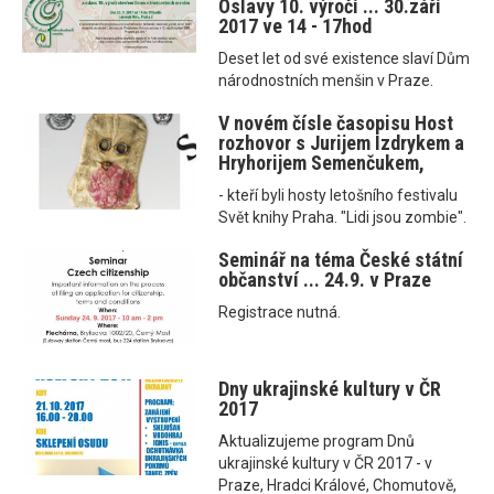
Oslavy 10. výročí ... 30.září
2017 ve 14 - 17hod
Deset let od své existence slaví Dům
národnostních menšin v Praze.
V novém čísle časopisu Host
rozhovor s Jurijem Izdrykem a
Hryhorijem Semenčukem,
- kteří byli hosty letošního festivalu
Svět knihy Praha. "Lidi jsou zombie".
Seminář na téma České státní
občanství ... 24.9. v Praze
Registrace nutná.
Dny ukrajinské kultury v ČR
2017
Aktualizujeme program Dnů
ukrajinské kultury v ČR 2017 - v
Praze, Hradci Králové, Chomutově,