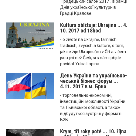
"Градецький салон 2017", в рамці
Днів української культури в
Градці Кралове.
Kultura sbližuje: Ukrajina ... 4.
10. 2017 od 18hod
- o životě na Ukrajině, tamních
tradicích, zvycích a kultuře, o tom,
jak se žije Ukrajincům v ČR a v čem
jsou jiní než Češi, si s námi přijde
povídat Yuliia Lapina
День України та українсько-
чеський бізнес-форум ...
4.11. 2017 в м. Брно
- торговельно-економічні,
інвестиційні можливості України
та Львівської області, а також
відбудуться зустрічі у форматі
B2B
Krym, tři roky poté ... 10. října