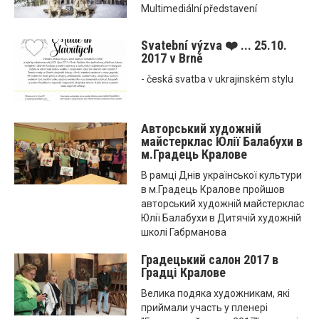
Multimediální představení
Svatební výzva ❤️ ... 25.10.
2017 v Brně
- česká svatba v ukrajinském stylu
Aвторський художній
майстерклас Юлії Балабухи в
м.Градець Кралове
В рамці Днів української культури
в м.Градець Кралове пройшов
авторський художній майстерклас
Юлії Балабухи в Дитячій художній
школі Габрманова
Градецький салон 2017 в
Градці Кралове
Велика подяка художникам, які
приймали участь у пленері