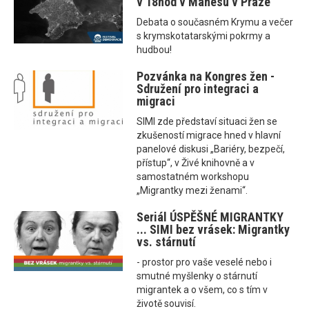
v 18hod v Mánesu v Praze
Debata o současném Krymu a večer
s krymskotatarskými pokrmy a
hudbou!
Pozvánka na Kongres žen -
Sdružení pro integraci a
migraci
SIMI zde představí situaci žen se
zkušeností migrace hned v hlavní
panelové diskusi „Bariéry, bezpečí,
přístup“, v Živé knihovně a v
samostatném workshopu
„Migrantky mezi ženami“.
Seriál ÚSPĚŠNÉ MIGRANTKY
... SIMI bez vrásek: Migrantky
vs. stárnutí
- prostor pro vaše veselé nebo i
smutné myšlenky o stárnutí
migrantek a o všem, co s tím v
životě souvisí.