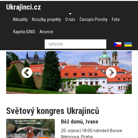
Ukrajinci.cz
Aktuality
Kroužky, projekty
O nás
Časopis Porohy
Foto
Kapela IGNIS
Anonce
Světový kongres Ukrajinců
Běž domů, Ivane
20. srpna | 18:00 náměstí Borise
Němcova, Praha