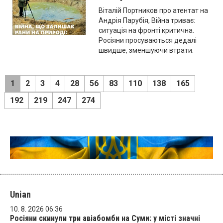
Віталій Портников про атентат на
Андрія Парубія, Війна триває:
ситуація на фронті критична.
Росіяни просуваються дедалі
швидше, зменшуючи втрати.
1
2
3
4
28
56
83
110
138
165
192
219
247
274
Unian
10. 8. 2026 06:36
Росіяни скинули три авіабомби на Суми: у місті значні