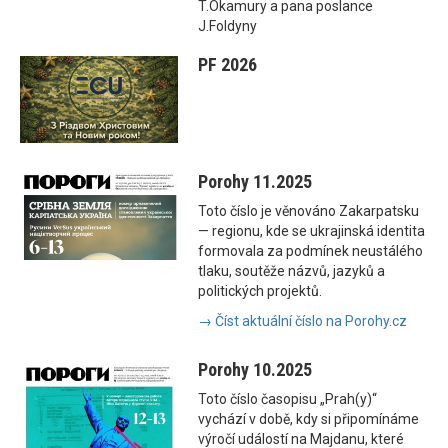
T.Okamury a pana poslance
J.Foldyny
PF 2026
Porohy 11.2025
Toto číslo je věnováno Zakarpatsku
— regionu, kde se ukrajinská identita
formovala za podmínek neustálého
tlaku, soutěže názvů, jazyků a
politických projektů.
→ Číst aktuální číslo na Porohy.cz
Porohy 10.2025
Toto číslo časopisu „Prah(y)“
vychází v době, kdy si připomínáme
výročí událostí na Majdanu, které