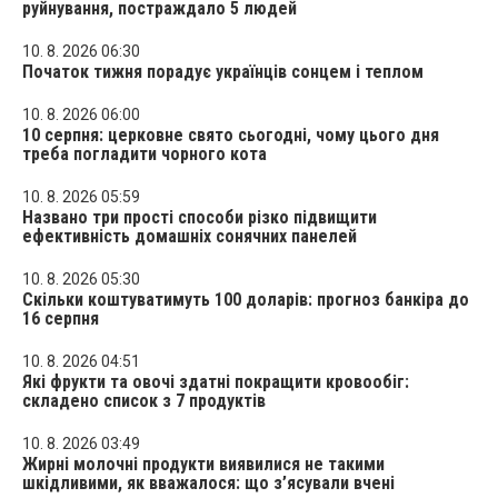
руйнування, постраждало 5 людей
10. 8. 2026 06:30
Початок тижня порадує українців сонцем і теплом
10. 8. 2026 06:00
10 серпня: церковне свято сьогодні, чому цього дня
треба погладити чорного кота
10. 8. 2026 05:59
Названо три прості способи різко підвищити
ефективність домашніх сонячних панелей
10. 8. 2026 05:30
Скільки коштуватимуть 100 доларів: прогноз банкіра до
16 серпня
10. 8. 2026 04:51
Які фрукти та овочі здатні покращити кровообіг:
складено список з 7 продуктів
10. 8. 2026 03:49
Жирні молочні продукти виявилися не такими
шкідливими, як вважалося: що з’ясували вчені