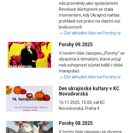
nás proměnily jako společenství.
Revoluce důstojnosti se stala
momentem, kdy Ukrajinci nahlas
prohlásili své právo na vlastní vizi
budoucnosti.
→ Číst aktuální číslo na Porohy.cz
Porohy 09.2025
V novém čísle časopisu „Porohy“ se
obracíme k tématům, která určují
naši schopnost zůstat bdělí v době
manipulací.
→ Číst aktuální číslo na Porohy.cz
Den ukrajinské kultury v KC
Novodvorská
16.11.2025, 15:00, sál KC
Novodvorská, Praha 4
Porohy 08.2025
V tomto čísle časopisu se chceme