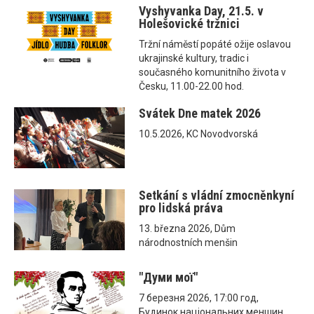
Vyshyvanka Day, 21.5. v
Holešovické tržnici
Tržní náměstí popáté ožije oslavou
ukrajinské kultury, tradic i
současného komunitního života v
Česku, 11.00-22.00 hod.
Svátek Dne matek 2026
10.5.2026, KC Novodvorská
Setkání s vládní zmocněnkyní
pro lidská práva
13. března 2026, Dům
národnostních menšin
"Думи мої"
7 березня 2026, 17:00 год,
Будинок національних меншин,