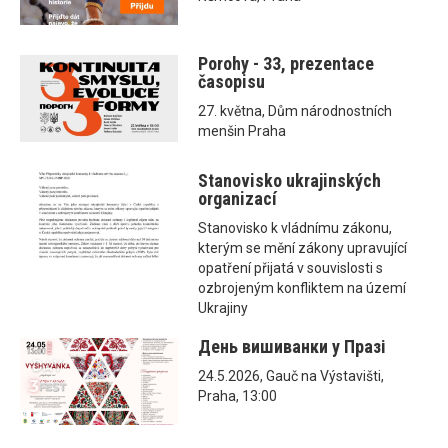
Porohy - 33, prezentace
časopisu
27. května, Dům národnostních
menšin Praha
Stanovisko ukrajinských
organizací
Stanovisko k vládnímu zákonu,
kterým se mění zákony upravující
opatření přijatá v souvislosti s
ozbrojeným konfliktem na území
Ukrajiny
День вишиванки у Празі
24.5.2026, Gauč na Výstavišti,
Praha, 13:00