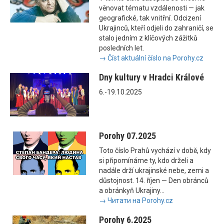
věnovat tématu vzdálenosti — jak
geografické, tak vnitřní. Odcizení
Ukrajinců, kteří odjeli do zahraničí, se
stalo jedním z klíčových zážitků
posledních let.
→ Číst aktuální číslo na Porohy.cz
Dny kultury v Hradci Králové
6.-19.10.2025
Porohy 07.2025
Toto číslo Prahů vychází v době, kdy
si připomínáme ty, kdo drželi a
nadále drží ukrajinské nebe, zemi a
důstojnost. 14. říjen — Den obránců
a obránkyň Ukrajiny...
→ Читати на Porohy.cz
Porohy 6.2025