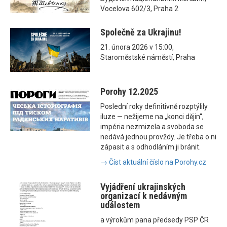
Vocelova 602/3, Praha 2
Společně za Ukrajinu!
21. února 2026 v 15:00,
Staroměstské náměstí, Praha
Porohy 12.2025
Poslední roky definitivně rozptýlily
iluze — nežijeme na „konci dějin“,
impéria nezmizela a svoboda se
nedává jednou provždy. Je třeba o ni
zápasit a s odhodláním ji bránit.
→ Číst aktuální číslo na Porohy.cz
Vyjádření ukrajinských
organizací k nedávným
událostem
a výrokům pana předsedy PSP ČR