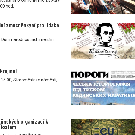
.00 hod.
dní zmocněnkyní pro lidská
, Dům národnostních menšin
krajinu!
v 15:00, Staroměstské náměstí,
ajinských organizací k
álostem