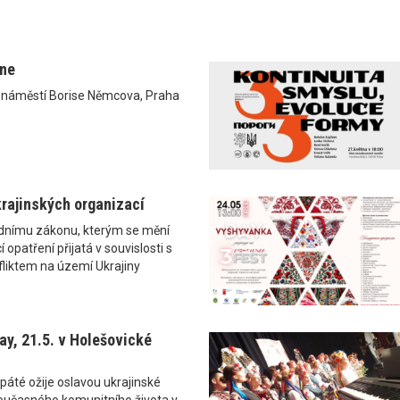
ane
0 náměstí Borise Němcova, Praha
rajinských organizací
ádnímu zákonu, kterým se mění
 opatření přijatá v souvislosti s
liktem na území Ukrajiny
y, 21.5. v Holešovické
páté ožije oslavou ukrajinské
i současného komunitního života v