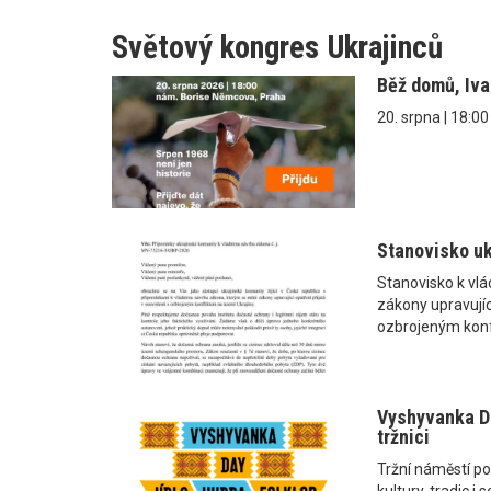
Světový kongres Ukrajinců
Běž domů, Iv
20. srpna | 18:0
Stanovisko uk
Stanovisko k vl
zákony upravující
ozbrojeným konf
Vyshyvanka Da
tržnici
Tržní náměstí po
kultury, tradic 