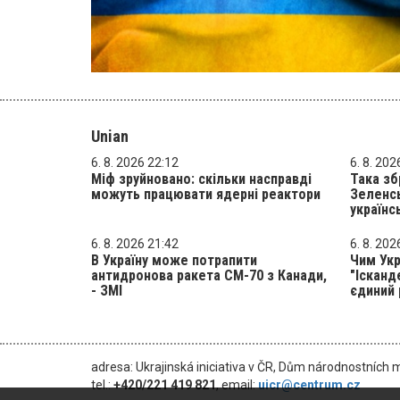
Unian
6. 8. 2026 22:12
6. 8. 202
Міф зруйновано: скільки насправді
Така зб
можуть працювати ядерні реактори
Зеленсь
українс
6. 8. 2026 21:42
6. 8. 202
В Україну може потрапити
Чим Ук
антидронова ракета CM-70 з Канади,
"Ісканд
- ЗМІ
єдиний 
adresa: Ukrajinská iniciativa v ČR, Dům národnostních 
tel.:
+420/221 419 821
, email:
uicr@centrum.cz