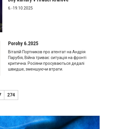
6.-19.10.2025
Porohy 6.2025
Віталій Портников про атентат на Андрія
Парубія, Війна триває: ситуація на фронті
критична. Росіяни просуваються дедалі
швидше, зменшуючи втрати.
7
274