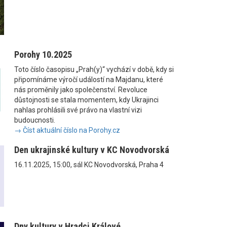
Porohy 10.2025
Toto číslo časopisu „Prah(y)“ vychází v době, kdy si
připomínáme výročí událostí na Majdanu, které
nás proměnily jako společenství. Revoluce
důstojnosti se stala momentem, kdy Ukrajinci
nahlas prohlásili své právo na vlastní vizi
budoucnosti.
→ Číst aktuální číslo na Porohy.cz
Den ukrajinské kultury v KC Novodvorská
16.11.2025, 15:00, sál KC Novodvorská, Praha 4
Dny kultury v Hradci Králové