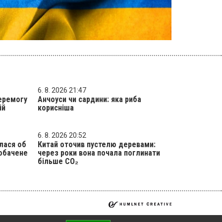
6. 8. 2026 21:47
еремогу
Анчоуси чи сардини: яка риба
ій
корисніша
6. 8. 2026 20:52
лася об
Китай оточив пустелю деревами:
побачене
через роки вона почала поглинати
більше CO₂