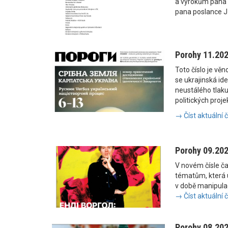
a výrokům pana
pana poslance J
Porohy 11.20
Toto číslo je vě
se ukrajinská i
neustálého tlaku
politických proje
→ Číst aktuální 
Porohy 09.20
V novém čísle č
tématům, která u
v době manipulac
→ Číst aktuální 
Porohy 08.20