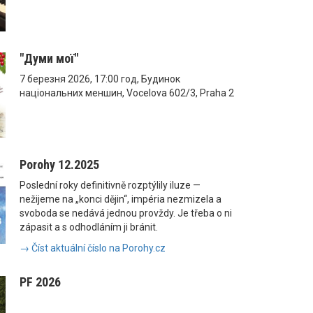
"Думи мої"
7 березня 2026, 17:00 год, Будинок
національних меншин, Vocelova 602/3, Praha 2
Porohy 12.2025
Poslední roky definitivně rozptýlily iluze —
nežijeme na „konci dějin“, impéria nezmizela a
svoboda se nedává jednou provždy. Je třeba o ni
zápasit a s odhodláním ji bránit.
→ Číst aktuální číslo na Porohy.cz
PF 2026