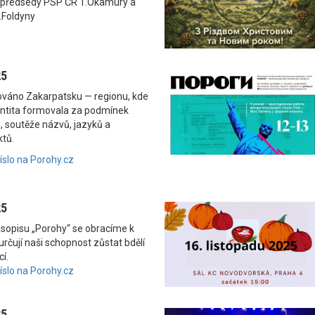
 předsedy PSP ČR T.Okamury a
.Foldyny
25
nováno Zakarpatsku — regionu, kde
dentita formovala za podmínek
, soutěže názvů, jazyků a
ktů.
číslo na Porohy.cz
25
asopisu „Porohy“ se obracíme k
rčují naši schopnost zůstat bdělí
í.
číslo na Porohy.cz
25