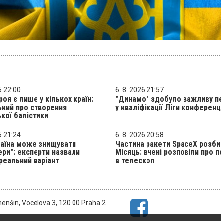
6 22:00
6. 8. 2026 21:57
роя є лише у кількох країн:
"Динамо" здобуло важливу п
кий про створення
у кваліфікації Ліги конференц
ької балістики
6 21:24
6. 8. 2026 20:58
раїна може знищувати
Частина ракети SpaceX розби
ери": експерти назвали
Місяць: вчені розповіли про 
реальний варіант
в телескоп
menšin, Vocelova 3, 120 00 Praha 2