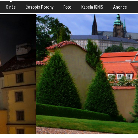
O nás
Časopis Porohy
Foto
Kapela IGNIS
Anonce