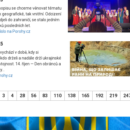
asopisu se chceme věnovat tématu
 geografické, tak vnitřní. Odcizení
odjeli do zahraničí, se stalo jedním
ků posledních let.
číslo na Porohy.cz
25
vychází v době, kdy si
kdo drželi a nadále drží ukrajinské
tojnost. 14. říjen — Den obránců a
...
rohy.cz
3
4
28
56
83
110
138
165
192
219
24