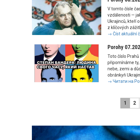
V tomto čísle č
vzdálenosti — jak
Ukrajinců, kteří 
z klíčových zážit
→ Číst aktuální 
Porohy 07.20
Toto číslo Prahů 
připomínáme ty, 
nebe, zemi a důs
obránkyň Ukrajiny
→ Читати на Po
1
2