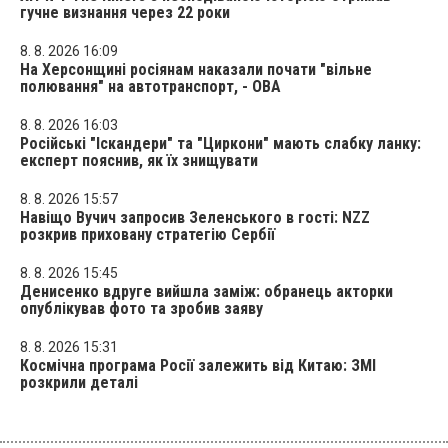
гучне визнання через 22 роки
8. 8. 2026 16:09
На Херсонщині росіянам наказали почати "вільне
полювання" на автотранспорт, - ОВА
8. 8. 2026 16:03
Російські "Іскандери" та "Циркони" мають слабку ланку:
експерт пояснив, як їх знищувати
8. 8. 2026 15:57
Навіщо Вучич запросив Зеленського в гості: NZZ
розкрив приховану стратегію Сербії
8. 8. 2026 15:45
Денисенко вдруге вийшла заміж: обранець акторки
опублікував фото та зробив заяву
8. 8. 2026 15:31
Космічна програма Росії залежить від Китаю: ЗМІ
розкрили деталі