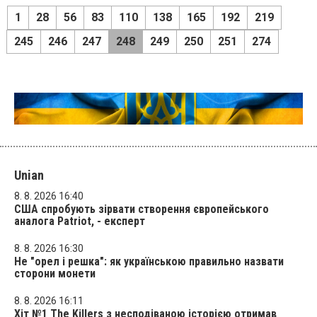
1
28
56
83
110
138
165
192
219
245
246
247
248
249
250
251
274
Unian
8. 8. 2026 16:40
США спробують зірвати створення європейського
аналога Patriot, - експерт
8. 8. 2026 16:30
Не "орел і решка": як українською правильно назвати
сторони монети
8. 8. 2026 16:11
Хіт №1 The Killers з несподіваною історією отримав