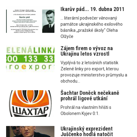
Ikarův pád... 19. dubna 2011
... literární podvečer věnovaný
památce ukrajinského exilového
básníka „pražské školy" Oleha
Olžyče
Zájem firem o vývoz na
Ukrajinu letos vzrostl
Vyplývá to z letošních statistik
Zelené linky pro export, kterou
provozuje ministerstvo průmyslu a
obchodu...
Šachtar Doněck nečekaně
prohrál ligové utkání
Prohrál na vlastním hřišti s
Obolonem Kyjev 0:1.
Ukrajinský exprezident
Juščenko hodlá natočit