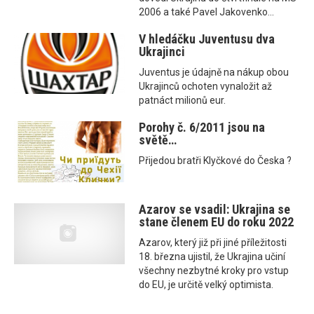
2006 a také Pavel Jakovenko...
V hledáčku Juventusu dva
Ukrajinci
Juventus je údajně na nákup obou
Ukrajinců ochoten vynaložit až
patnáct milionů eur.
Porohy č. 6/2011 jsou na
světě…
Přijedou bratři Klyčkové do Česka ?
Azarov se vsadil: Ukrajina se
stane členem EU do roku 2022
Azarov, který již při jiné příležitosti
18. března ujistil, že Ukrajina učiní
všechny nezbytné kroky pro vstup
do EU, je určitě velký optimista.