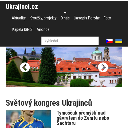
Ukrajinci.cz
Aktuality
Kroužky, projekty
O nás
Časopis Porohy
Foto
Kapela IGNIS
Anonce
Světový kongres Ukrajinců
Tymoščuk přemýšlí nad
návratem do Zenitu nebo
Šachtaru