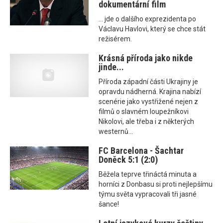
dokumentární film
... jde o dalšího exprezidenta po
Václavu Havlovi, který se chce stát
režisérem.
Krásná příroda jako nikde
jinde...
Příroda západní části Ukrajiny je
opravdu nádherná. Krajina nabízí
scenérie jako vystřižené nejen z
filmů o slavném loupežníkovi
Nikolovi, ale třeba i z některých
westernů...
FC Barcelona - Šachtar
Doněck 5:1 (2:0)
Běžela teprve třináctá minuta a
horníci z Donbasu si proti nejlepšímu
týmu světa vypracovali tři jasné
šance!