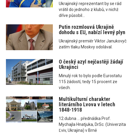
Ukrajinský reprezentant by se rád
vrátil do jednoho z klubů, v nichž
dříve působil...
Putin rozmlouvá Ukrajině
dohodu s EU, nabízí levný plyn
Ukrajinský premiér Viktor Janukovyč
zatím tlaku Moskvy odolával.
O český azyl nejčastěji žádají
Ukrajinci
Minulý rok to bylo podle Eurostatu
115 žádostí, tedy 15 procent ze
všech.
Multikulturní charakter
literárního Lvova v letech
1848-1918
12.dubna ... přednáška Prof.
Mychajla Hnatjuka, DrSc. (Univerzita
Ľviv, Ukrajina) v Brně