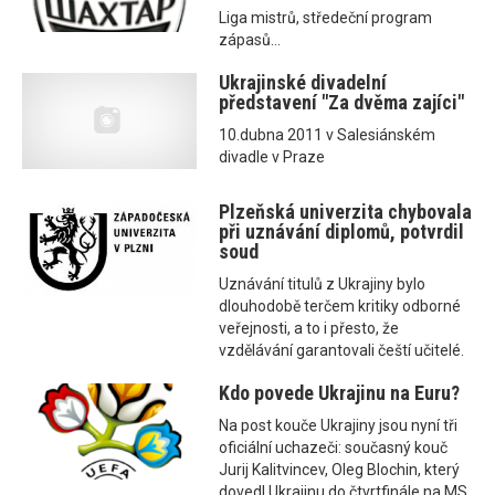
Liga mistrů, středeční program
zápasů...
Ukrajinské divadelní
představení "Za dvěma zajíci"
10.dubna 2011 v Salesiánském
divadle v Praze
Plzeňská univerzita chybovala
při uznávání diplomů, potvrdil
soud
Uznávání titulů z Ukrajiny bylo
dlouhodobě terčem kritiky odborné
veřejnosti, a to i přesto, že
vzdělávání garantovali čeští učitelé.
Kdo povede Ukrajinu na Euru?
Na post kouče Ukrajiny jsou nyní tři
oficiální uchazeči: současný kouč
Jurij Kalitvincev, Oleg Blochin, který
dovedl Ukrajinu do čtvrtfinále na MS