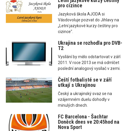
Letní jazykové kurzy češtiny
pro cizince
Jazyková škola AJODA si
Vásdovoluje pozvat do Jihlavy na
„Letní jazykové kurzy češtiny pro
cizince".
Ukrajina se rozhodla pro DVB-
T2
Vysílání by mělo odstartovat v září
2011. V roce 2013 se má odmlčet
poslední analogový vysílač v zemi.
Čeští fotbalisté se v září
utkají s Ukrajinou
Český a ukrajinský svaz se na
vzájemném duelu dohodly v
minulých dnech.
FC Barcelona - Šachtar
Doněck dnes ve 20:45hod na
Nova Sport