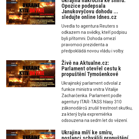
Ukrajina nakročila ke smíru.
Opozice podepsala
Janukovyčovu dohodu ...
sledujte online Idnes.cz
Uvedla to agentura Reuters s
odkazem na svědky, kteří podpisu
byli přítomni. Dohoda omezí
pravomoci prezidenta a
předpokládá novou vládu i volby.
Živě na Aktualne.cz:
Parlament otevřel cestu k
propuštění Tymošenkové
Ukrajinský parlament odvolal z
funkce ministra vnitra Vitalije
Zacharčenka. Parlament podle
agentury ITAR-TASS hlasy 310
zákonodárců zrušil trestnost skutku,
za který byla expremiérka
odsouzena na sedm let do vězení.
Ukrajina míří ke smíru,
poslanci schválili propuštění