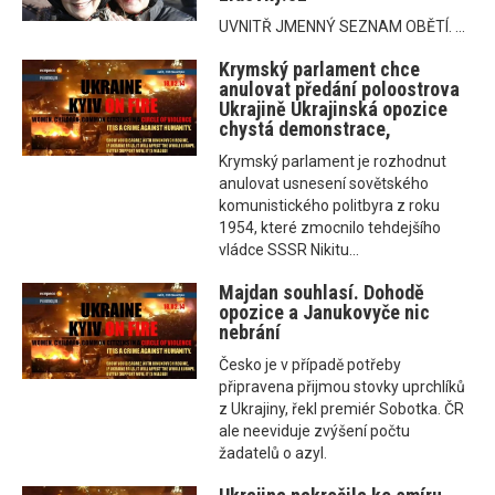
UVNITŘ JMENNÝ SEZNAM OBĚTÍ. ...
Krymský parlament chce
anulovat předání poloostrova
Ukrajině Ukrajinská opozice
chystá demonstrace,
Krymský parlament je rozhodnut
anulovat usnesení sovětského
komunistického politbyra z roku
1954, které zmocnilo tehdejšího
vládce SSSR Nikitu...
Majdan souhlasí. Dohodě
opozice a Janukovyče nic
nebrání
Česko je v případě potřeby
připravena přijmou stovky uprchlíků
z Ukrajiny, řekl premiér Sobotka. ČR
ale neeviduje zvýšení počtu
žadatelů o azyl.