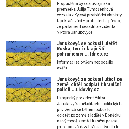
Propuštěná bývalá ukrajinská
premiérka Julija Tymošenková
vyzvala v Kyjevě protivládní aktivisty
k pokračování v protestech i přesto,
že parlament sesadil prezidenta
Viktora Janukovyče.
Janukovyč se pokusil uletět
Ruska, tvrdí ukrajinští
pohraničníci ... Idnes.cz
Informaci se ovšem nepodařilo
ověřit.
Janukovyč se pokusil utéct ze
země, chtěl podplatit hraniční
policii ...Lidovky.cz
Ukrajinský prezident Viktor
Janukovyč a několik jeho politických
přívrženců se během pokusilo
odletět ze země z letiště v Doněcku
na východě země. Hraniční policie
jim v tom však zabránila. Uvedla to