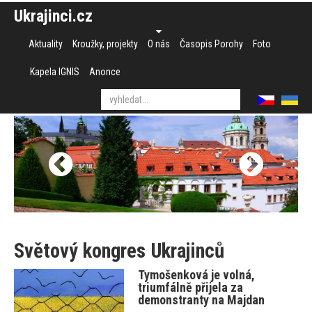
Ukrajinci.cz
Aktuality
Kroužky, projekty
O nás
Časopis Porohy
Foto
Kapela IGNIS
Anonce
Světový kongres Ukrajinců
Tymošenková je volná,
triumfálně přijela za
demonstranty na Majdan