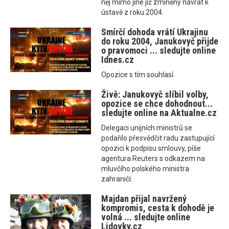
něj mimo jiné již zmíněný návrat k
ústavě z roku 2004.
Smírčí dohoda vrátí Ukrajinu
do roku 2004, Janukovyč přijde
o pravomoci ... sledujte online
Idnes.cz
Opozice s tím souhlasí.
Živě: Janukovyč slíbil volby,
opozice se chce dohodnout...
sledujte online na Aktualne.cz
Delegaci unijních ministrů se
podařilo přesvědčit radu zastupující
opozici k podpisu smlouvy, píše
agentura Reuters s odkazem na
mluvčího polského ministra
zahraničí.
Majdan přijal navržený
kompromis, cesta k dohodě je
volná ... sledujte online
Lidovky.cz