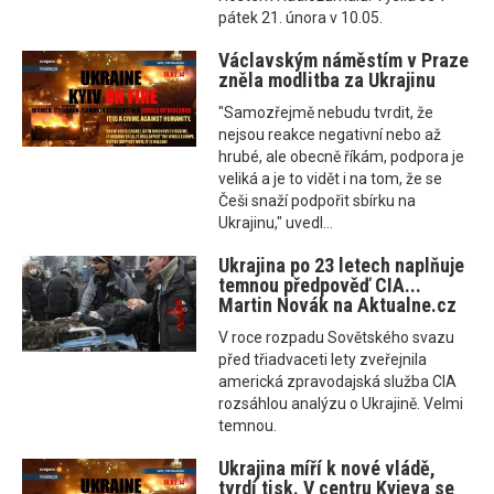
pátek 21. února v 10.05.
Václavským náměstím v Praze
zněla modlitba za Ukrajinu
"Samozřejmě nebudu tvrdit, že
nejsou reakce negativní nebo až
hrubé, ale obecně říkám, podpora je
veliká a je to vidět i na tom, že se
Češi snaží podpořit sbírku na
Ukrajinu," uvedl...
Ukrajina po 23 letech naplňuje
temnou předpověď CIA...
Martin Novák na Aktualne.cz
V roce rozpadu Sovětského svazu
před třiadvaceti lety zveřejnila
americká zpravodajská služba CIA
rozsáhlou analýzu o Ukrajině. Velmi
temnou.
Ukrajina míří k nové vládě,
tvrdí tisk. V centru Kyjeva se