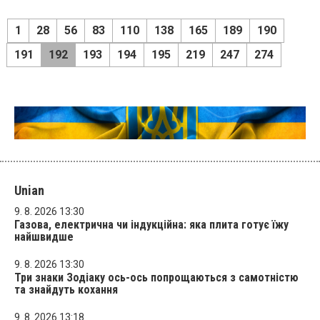
1
28
56
83
110
138
165
189
190
191
192
193
194
195
219
247
274
Unian
9. 8. 2026 13:30
Газова, електрична чи індукційна: яка плита готує їжу
найшвидше
9. 8. 2026 13:30
Три знаки Зодіаку ось-ось попрощаються з самотністю
та знайдуть кохання
9. 8. 2026 13:18