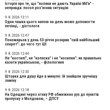
Історія про те, що "поляки не дають Україні МіГи" -
неправда: посол роз’яснив ситуацію
9. 8. 2026 13:11
Одна чашка цього напою на день може допомогти
печінці, - дієтологи
9. 8. 2026 12:47
Пономарьов у день 53-річчя розкрив "свій найбільший
секрет": до чого тут ШІ
9. 8. 2026 12:44
Не "костилі", не "коляска" і не "носилки": як правильно
казати українською, - філологиня
9. 8. 2026 12:30
Шторка для душу йде в минуле: їй знайшли зручнішу
заміну
9. 8. 2026 12:18
На Одещині через атаку РФ обмежено рух до пунктів
пропуску з Молдовою, – ДПСУ