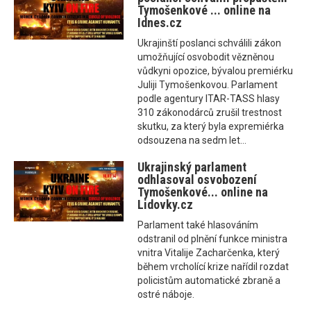
Tymošenkové ... online na
Idnes.cz
Ukrajinští poslanci schválili zákon
umožňující osvobodit vězněnou
vůdkyni opozice, bývalou premiérku
Juliji Tymošenkovou. Parlament
podle agentury ITAR-TASS hlasy
310 zákonodárců zrušil trestnost
skutku, za který byla expremiérka
odsouzena na sedm let...
Ukrajinský parlament
odhlasoval osvobození
Tymošenkové... online na
Lidovky.cz
Parlament také hlasováním
odstranil od plnění funkce ministra
vnitra Vitalije Zacharčenka, který
během vrcholící krize nařídil rozdat
policistům automatické zbraně a
ostré náboje.