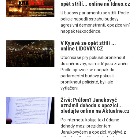
opět střílí... online na Idnes.cz
U budovy parlamentu se střílí. Podle
policie napadli ostrahu budovy
agresivní demonstranti, opozice viní
naopak těžkooděnce.
V Kyjevě se opět střílí ...
online LIDOVKY.CZ
Útočníci se prý pokusili proniknout
do sněmovny, na místě jsou zranění.
Podle opozice se naopak do
parlamentní budovy pokusili
proniknout policisté, byli ale
vytlačeni.
Živě: Průlom? Janukovyč
oznámil dohodu s opozicí...
sledujte online na Aktualne.cz
Po internetu koluje text údajné
dohody mezi prezidentem
Janukovyčem a opozicí. Vyplývá z