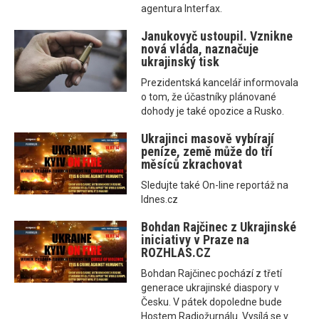
agentura Interfax.
Janukovyč ustoupil. Vznikne
nová vláda, naznačuje
ukrajinský tisk
Prezidentská kancelář informovala
o tom, že účastníky plánované
dohody je také opozice a Rusko.
Ukrajinci masově vybírají
peníze, země může do tří
měsíců zkrachovat
Sledujte také On-line reportáž na
Idnes.cz
Bohdan Rajčinec z Ukrajinské
iniciativy v Praze na
ROZHLAS.CZ
Bohdan Rajčinec pochází z třetí
generace ukrajinské diaspory v
Česku. V pátek dopoledne bude
Hostem Radiožurnálu. Vysílá se v