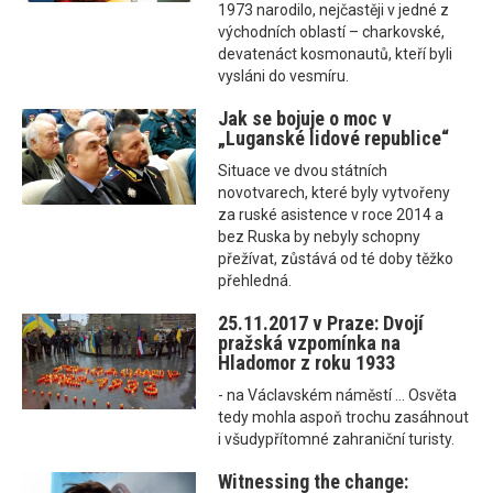
1973 narodilo, nejčastěji v jedné z
východních oblastí – charkovské,
devatenáct kosmonautů, kteří byli
vysláni do vesmíru.
Jak se bojuje o moc v
„Luganské lidové republice“
Situace ve dvou státních
novotvarech, které byly vytvořeny
za ruské asistence v roce 2014 a
bez Ruska by nebyly schopny
přežívat, zůstává od té doby těžko
přehledná.
25.11.2017 v Praze: Dvojí
pražská vzpomínka na
Hladomor z roku 1933
- na Václavském náměstí ... Osvěta
tedy mohla aspoň trochu zasáhnout
i všudypřítomné zahraniční turisty.
Witnessing the change: