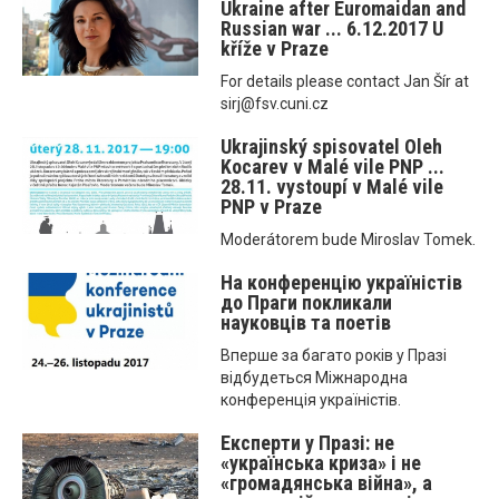
Ukraine after Euromaidan and
Russian war ... 6.12.2017 U
kříže v Praze
For details please contact Jan Šír at
sirj@fsv.cuni.cz
Ukrajinský spisovatel Oleh
Kocarev v Malé vile PNP ...
28.11. vystoupí v Malé vile
PNP v Praze
Moderátorem bude Miroslav Tomek.
На конференцію україністів
до Праги покликали
науковців та поетів
Вперше за багато років у Празі
відбудеться Міжнародна
конференція україністів.
Експерти у Празі: не
«українська криза» і не
«громадянська війна», а