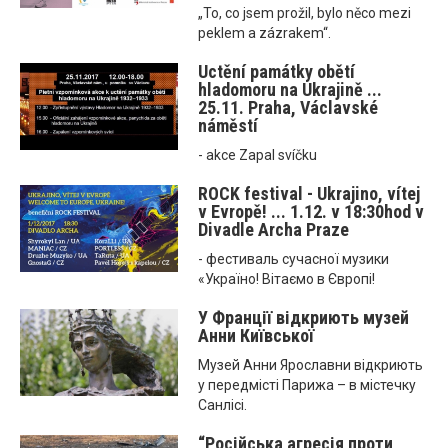
„To, co jsem prožil, bylo něco mezi
peklem a zázrakem“.
Uctění památky obětí
hladomoru na Ukrajině ...
25.11. Praha, Václavské
náměstí
- akce Zapal svíčku
ROCK festival - Ukrajino, vítej
v Evropě! ... 1.12. v 18:30hod v
Divadle Archa Praze
- фестиваль сучасної музики
«Україно! Вітаємо в Європі!
У Франції відкриють музей
Анни Київської
Музей Анни Ярославни відкриють
у передмісті Парижа – в містечку
Санлісі.
“Російська агресія проти