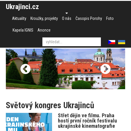
Ukrajinci.cz
Aktuality
Kroužky, projekty
O nás
Časopis Porohy
Foto
Kapela IGNIS
Anonce
Světový kongres Ukrajinců
Střet dějin ve filmu. Praha
hostí první ročník festivalu
ukrajinské kinematografie