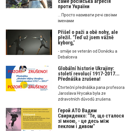
саме російська агресія
проти України
... Просто називати речі своїми
іменами
Přišel o paži a obě nohy, ale
přežil. 'Teď už jsem vážně
kyborg,'
- směje se veterán od Doněcku a
Debalceva
Globální historie Ukrajiny:
století revolucí 1917-2017...
Přednáška zrušena!
Čtvrteční přednáška pana profesora
Jaroslava Hrycaka byla ze
zdravotních důvodů zrušena.
Герой АТО Вадим
Свириденко: "Те, що сталося
зі мною, - це десь між
пеклом і дивом"