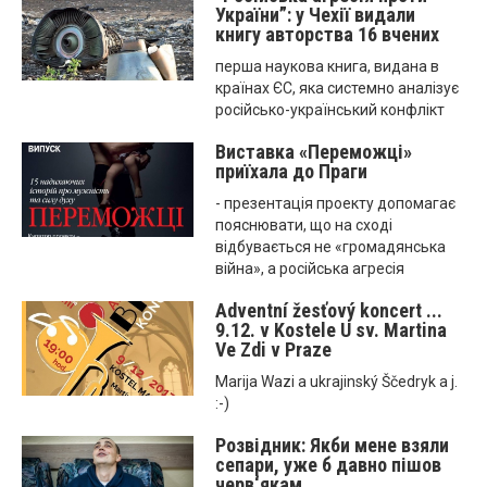
України”: у Чехії видали
книгу авторства 16 вчених
першa науковa книгa, виданa в
країнах ЄС, яка системно аналізує
російсько-український конфлікт
Виставка «Переможці»
приїхала до Праги
- презентація проекту допомагає
пояснювати, що на сході
відбувається не «громадянська
війна», а російська агресія
Adventní žesťový koncert ...
9.12. v Kostele U sv. Martina
Ve Zdi v Praze
Marija Wazi a ukrajinský Ščedryk a j.
:-)
Розвідник: Якби мене взяли
сепари, уже б давно пішов
черв‘якам