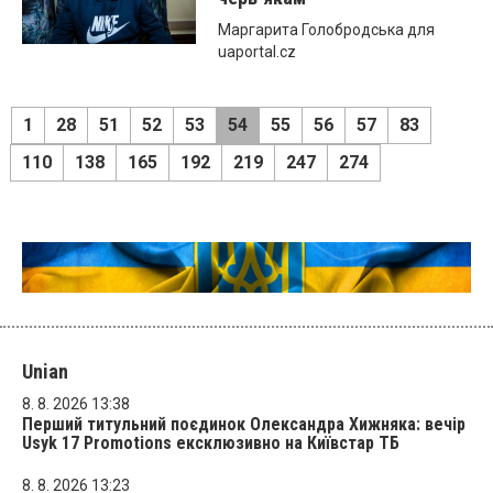
Маргарита Голобродська для
uaportal.cz
1
28
51
52
53
54
55
56
57
83
110
138
165
192
219
247
274
Unian
8. 8. 2026 13:38
Перший титульний поєдинок Олександра Хижняка: вечір
Usyk 17 Promotions ексклюзивно на Київстар ТБ
8. 8. 2026 13:23