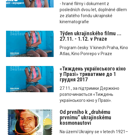
- hrané filmy i dokument z
posledních dvou let, doplněné dílem
ze zlatého fondu ukrajinské
kinematografie
Týden ukrajinského filmu ...
27.11. - 1.12. v Praze
Program česky. V kinech Praha, Kino
Atlas, Kino Ponrepo v Praze
«Тиждень українського кіно
у Празі» триватиме до 1
грудня 2017
27.11., за підтримки Держкіно
розпочинається «Тиждень
українського кіно у Празі».
Od prvního k „druhému
prvnímu“ ukrajinskému
kosmonautovi
Na území Ukrajiny se v letech 1921–