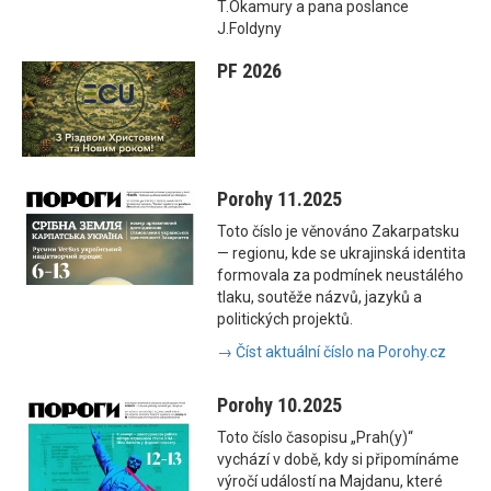
T.Okamury a pana poslance
J.Foldyny
PF 2026
Porohy 11.2025
Toto číslo je věnováno Zakarpatsku
— regionu, kde se ukrajinská identita
formovala za podmínek neustálého
tlaku, soutěže názvů, jazyků a
politických projektů.
→ Číst aktuální číslo na Porohy.cz
Porohy 10.2025
Toto číslo časopisu „Prah(y)“
vychází v době, kdy si připomínáme
výročí událostí na Majdanu, které