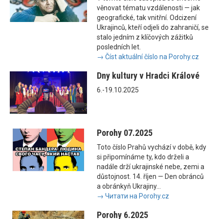
věnovat tématu vzdálenosti — jak
geografické, tak vnitřní. Odcizení
Ukrajinců, kteří odjeli do zahraničí, se
stalo jedním z klíčových zážitků
posledních let.
→ Číst aktuální číslo na Porohy.cz
Dny kultury v Hradci Králové
6.-19.10.2025
Porohy 07.2025
Toto číslo Prahů vychází v době, kdy
si připomínáme ty, kdo drželi a
nadále drží ukrajinské nebe, zemi a
důstojnost. 14. říjen — Den obránců
a obránkyň Ukrajiny...
→ Читати на Porohy.cz
Porohy 6.2025