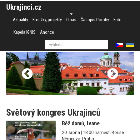
Ukrajinci.cz
Aktuality
Kroužky, projekty
O nás
Časopis Porohy
Foto
Kapela IGNIS
Anonce
Světový kongres Ukrajinců
Běž domů, Ivane
20. srpna | 18:00 náměstí Borise
Němcova, Praha