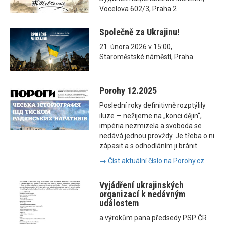
Vocelova 602/3, Praha 2
Společně za Ukrajinu!
21. února 2026 v 15:00,
Staroměstské náměstí, Praha
Porohy 12.2025
Poslední roky definitivně rozptýlily
iluze — nežijeme na „konci dějin“,
impéria nezmizela a svoboda se
nedává jednou provždy. Je třeba o ni
zápasit a s odhodláním ji bránit.
→ Číst aktuální číslo na Porohy.cz
Vyjádření ukrajinských
organizací k nedávným
událostem
a výrokům pana předsedy PSP ČR