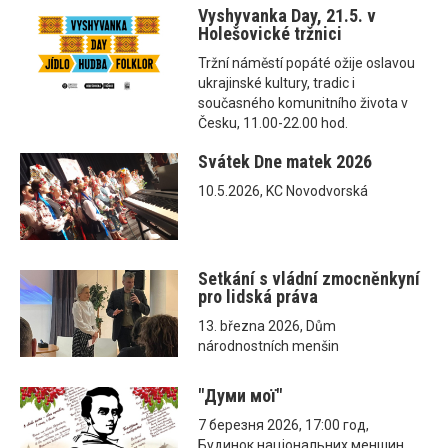
Vyshyvanka Day, 21.5. v
Holešovické tržnici
Tržní náměstí popáté ožije oslavou
ukrajinské kultury, tradic i
současného komunitního života v
Česku, 11.00-22.00 hod.
Svátek Dne matek 2026
10.5.2026, KC Novodvorská
Setkání s vládní zmocněnkyní
pro lidská práva
13. března 2026, Dům
národnostních menšin
"Думи мої"
7 березня 2026, 17:00 год,
Будинок національних меншин,