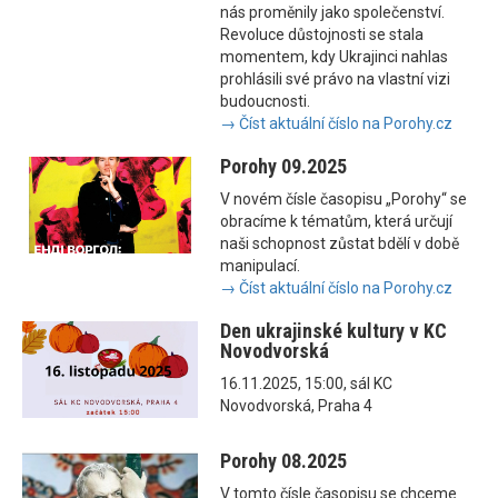
nás proměnily jako společenství.
Revoluce důstojnosti se stala
momentem, kdy Ukrajinci nahlas
prohlásili své právo na vlastní vizi
budoucnosti.
→ Číst aktuální číslo na Porohy.cz
Porohy 09.2025
V novém čísle časopisu „Porohy“ se
obracíme k tématům, která určují
naši schopnost zůstat bdělí v době
manipulací.
→ Číst aktuální číslo na Porohy.cz
Den ukrajinské kultury v KC
Novodvorská
16.11.2025, 15:00, sál KC
Novodvorská, Praha 4
Porohy 08.2025
V tomto čísle časopisu se chceme