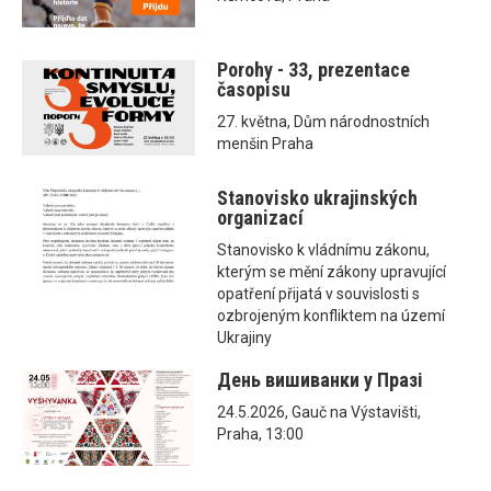
Porohy - 33, prezentace
časopisu
27. května, Dům národnostních
menšin Praha
Stanovisko ukrajinských
organizací
Stanovisko k vládnímu zákonu,
kterým se mění zákony upravující
opatření přijatá v souvislosti s
ozbrojeným konfliktem na území
Ukrajiny
День вишиванки у Празі
24.5.2026, Gauč na Výstavišti,
Praha, 13:00