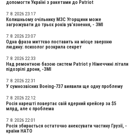
допомогти Україні з ракетами до Patriot
7. 8. 2026 23:17
Колишньому очільнику МЗС Угорщини може
загрожувати до трьох років ув'язнення, - ЗМІ
7. 8. 2026 23:07
Одна фраза миттєво поставить на місце зверхню
людину: психолог розкрила секрет
7. 8. 2026 22:33
Над ремонтною базою систем Patriot у Німеччині літали
підозрілі дрони, -ЗМІ
7. 8. 2026 22:31
У сумнозвісних Boeing-737 виявили ще одну проблему
7. 8. 2026 22:12
Росія нарешті повертає свій ядерний крейсер за $5
млрд, але є проблема
7. 8. 2026 22:01
Росія збирається остаточно анексувати частину Грузії, -
країни НАТО