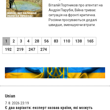
Віталій Портников про атентат на
Андрія Парубія, Війна триває:
ситуація на фронті критична.
Росіяни просуваються дедалі
швидше, зменшуючи втрати.
1
2
3
4
28
56
83
110
138
165
192
219
247
274
Unian
7. 8. 2026 23:19
Є два варіанти: експерт назвав країни, які можуть