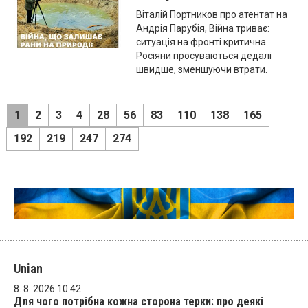
Віталій Портников про атентат на
Андрія Парубія, Війна триває:
ситуація на фронті критична.
Росіяни просуваються дедалі
швидше, зменшуючи втрати.
1
2
3
4
28
56
83
110
138
165
192
219
247
274
Unian
8. 8. 2026 10:42
Для чого потрібна кожна сторона терки: про деякі