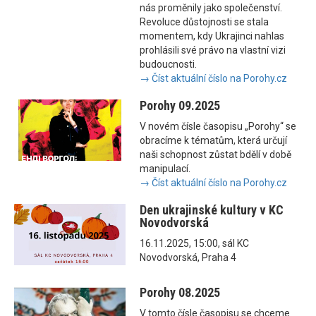
nás proměnily jako společenství.
Revoluce důstojnosti se stala
momentem, kdy Ukrajinci nahlas
prohlásili své právo na vlastní vizi
budoucnosti.
→ Číst aktuální číslo na Porohy.cz
Porohy 09.2025
V novém čísle časopisu „Porohy“ se
obracíme k tématům, která určují
naši schopnost zůstat bdělí v době
manipulací.
→ Číst aktuální číslo na Porohy.cz
Den ukrajinské kultury v KC
Novodvorská
16.11.2025, 15:00, sál KC
Novodvorská, Praha 4
Porohy 08.2025
V tomto čísle časopisu se chceme