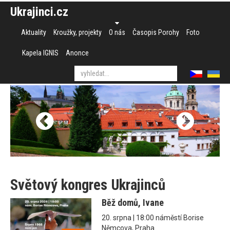
Ukrajinci.cz
Aktuality
Kroužky, projekty
O nás
Časopis Porohy
Foto
Kapela IGNIS
Anonce
Světový kongres Ukrajinců
Běž domů, Ivane
20. srpna | 18:00 náměstí Borise
Němcova, Praha