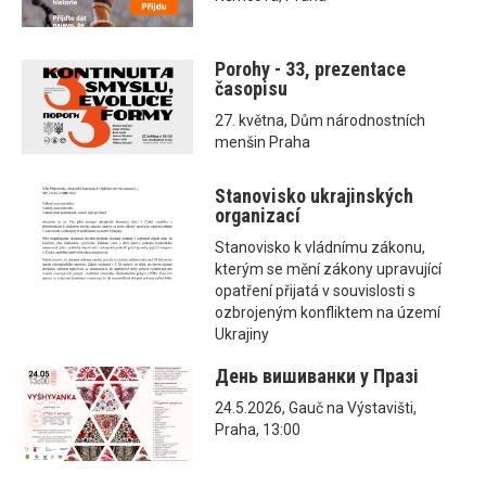
Porohy - 33, prezentace
časopisu
27. května, Dům národnostních
menšin Praha
Stanovisko ukrajinských
organizací
Stanovisko k vládnímu zákonu,
kterým se mění zákony upravující
opatření přijatá v souvislosti s
ozbrojeným konfliktem na území
Ukrajiny
День вишиванки у Празі
24.5.2026, Gauč na Výstavišti,
Praha, 13:00