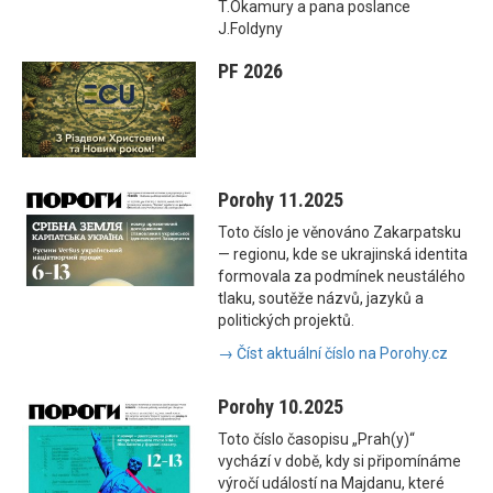
T.Okamury a pana poslance
J.Foldyny
PF 2026
Porohy 11.2025
Toto číslo je věnováno Zakarpatsku
— regionu, kde se ukrajinská identita
formovala za podmínek neustálého
tlaku, soutěže názvů, jazyků a
politických projektů.
→ Číst aktuální číslo na Porohy.cz
Porohy 10.2025
Toto číslo časopisu „Prah(y)“
vychází v době, kdy si připomínáme
výročí událostí na Majdanu, které