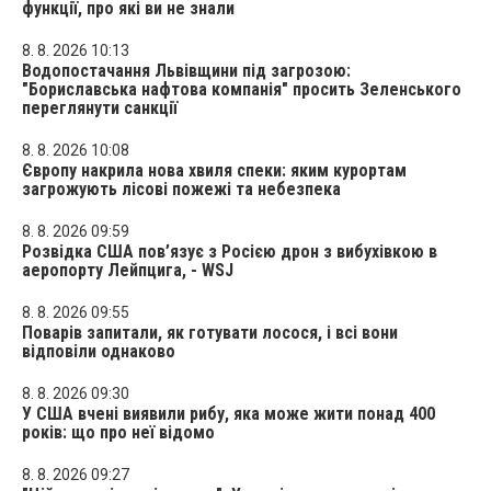
функції, про які ви не знали
8. 8. 2026 10:13
Водопостачання Львівщини під загрозою:
"Бориславська нафтова компанія" просить Зеленського
переглянути санкції
8. 8. 2026 10:08
Європу накрила нова хвиля спеки: яким курортам
загрожують лісові пожежі та небезпека
8. 8. 2026 09:59
Розвідка США пов’язує з Росією дрон з вибухівкою в
аеропорту Лейпцига, - WSJ
8. 8. 2026 09:55
Поварів запитали, як готувати лосося, і всі вони
відповіли однаково
8. 8. 2026 09:30
У США вчені виявили рибу, яка може жити понад 400
років: що про неї відомо
8. 8. 2026 09:27