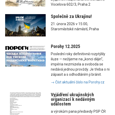
Vocelova 602/3, Praha 2
Společně za Ukrajinu!
21. února 2026 v 15:00,
Staroměstské náměstí, Praha
Porohy 12.2025
Poslední roky definitivně rozptýlily
iluze — nežijeme na „konci dějin“,
impéria nezmizela a svoboda se
nedává jednou provždy. Je třeba o ni
zápasit a s odhodláním ji bránit.
→ Číst aktuální číslo na Porohy.cz
Vyjádření ukrajinských
organizací k nedávným
událostem
a výrokům pana předsedy PSP ČR