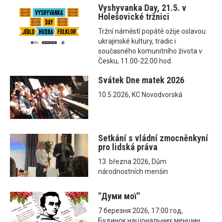
Vyshyvanka Day, 21.5. v
Holešovické tržnici
Tržní náměstí popáté ožije oslavou
ukrajinské kultury, tradic i
současného komunitního života v
Česku, 11.00-22.00 hod.
Svátek Dne matek 2026
10.5.2026, KC Novodvorská
Setkání s vládní zmocněnkyní
pro lidská práva
13. března 2026, Dům
národnostních menšin
"Думи мої"
7 березня 2026, 17:00 год,
Будинок національних меншин,