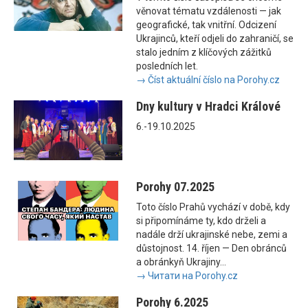
věnovat tématu vzdálenosti — jak
geografické, tak vnitřní. Odcizení
Ukrajinců, kteří odjeli do zahraničí, se
stalo jedním z klíčových zážitků
posledních let.
→ Číst aktuální číslo na Porohy.cz
Dny kultury v Hradci Králové
6.-19.10.2025
Porohy 07.2025
Toto číslo Prahů vychází v době, kdy
si připomínáme ty, kdo drželi a
nadále drží ukrajinské nebe, zemi a
důstojnost. 14. říjen — Den obránců
a obránkyň Ukrajiny...
→ Читати на Porohy.cz
Porohy 6.2025