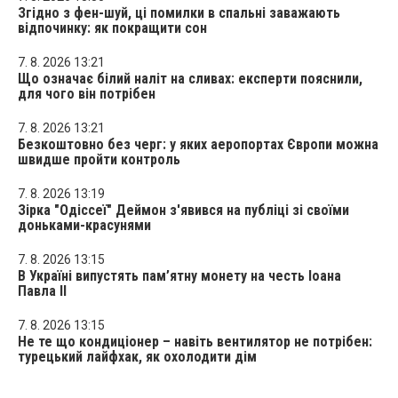
Згідно з фен-шуй, ці помилки в спальні заважають
відпочинку: як покращити сон
7. 8. 2026 13:21
Що означає білий наліт на сливах: експерти пояснили,
для чого він потрібен
7. 8. 2026 13:21
Безкоштовно без черг: у яких аеропортах Європи можна
швидше пройти контроль
7. 8. 2026 13:19
Зірка "Одіссеї" Деймон з'явився на публіці зі своїми
доньками-красунями
7. 8. 2026 13:15
В Україні випустять пам’ятну монету на честь Іоана
Павла II
7. 8. 2026 13:15
Не те що кондиціонер – навіть вентилятор не потрібен:
турецький лайфхак, як охолодити дім