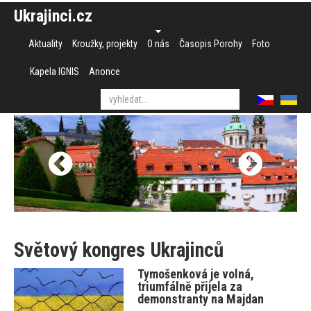
Ukrajinci.cz
Aktuality
Kroužky, projekty
O nás
Časopis Porohy
Foto
Kapela IGNIS
Anonce
Světový kongres Ukrajinců
Tymošenková je volná,
triumfálně přijela za
demonstranty na Majdan