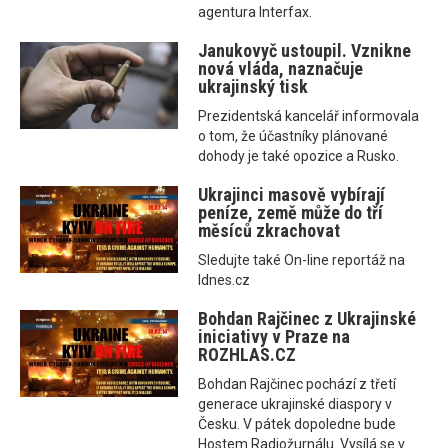
agentura Interfax.
Janukovyč ustoupil. Vznikne
nová vláda, naznačuje
ukrajinský tisk
Prezidentská kancelář informovala
o tom, že účastníky plánované
dohody je také opozice a Rusko.
Ukrajinci masově vybírají
peníze, země může do tří
měsíců zkrachovat
Sledujte také On-line reportáž na
Idnes.cz
Bohdan Rajčinec z Ukrajinské
iniciativy v Praze na
ROZHLAS.CZ
Bohdan Rajčinec pochází z třetí
generace ukrajinské diaspory v
Česku. V pátek dopoledne bude
Hostem Radiožurnálu. Vysílá se v