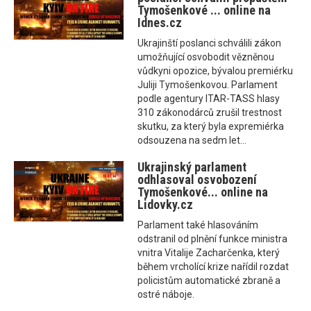
Tymošenkové ... online na
Idnes.cz
Ukrajinští poslanci schválili zákon
umožňující osvobodit vězněnou
vůdkyni opozice, bývalou premiérku
Juliji Tymošenkovou. Parlament
podle agentury ITAR-TASS hlasy
310 zákonodárců zrušil trestnost
skutku, za který byla expremiérka
odsouzena na sedm let...
Ukrajinský parlament
odhlasoval osvobození
Tymošenkové... online na
Lidovky.cz
Parlament také hlasováním
odstranil od plnění funkce ministra
vnitra Vitalije Zacharčenka, který
během vrcholící krize nařídil rozdat
policistům automatické zbraně a
ostré náboje.