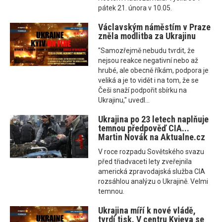
pátek 21. února v 10.05.
Václavským náměstím v Praze
zněla modlitba za Ukrajinu
"Samozřejmě nebudu tvrdit, že
nejsou reakce negativní nebo až
hrubé, ale obecně říkám, podpora je
veliká a je to vidět i na tom, že se
Češi snaží podpořit sbírku na
Ukrajinu," uvedl...
Ukrajina po 23 letech naplňuje
temnou předpověď CIA...
Martin Novák na Aktualne.cz
V roce rozpadu Sovětského svazu
před třiadvaceti lety zveřejnila
americká zpravodajská služba CIA
rozsáhlou analýzu o Ukrajině. Velmi
temnou.
Ukrajina míří k nové vládě,
tvrdí tisk. V centru Kyjeva se