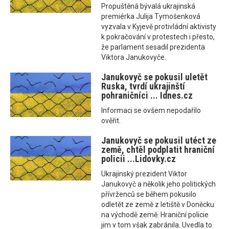
Propuštěná bývalá ukrajinská
premiérka Julija Tymošenková
vyzvala v Kyjevě protivládní aktivisty
k pokračování v protestech i přesto,
že parlament sesadil prezidenta
Viktora Janukovyče.
Janukovyč se pokusil uletět
Ruska, tvrdí ukrajinští
pohraničníci ... Idnes.cz
Informaci se ovšem nepodařilo
ověřit.
Janukovyč se pokusil utéct ze
země, chtěl podplatit hraniční
policii ...Lidovky.cz
Ukrajinský prezident Viktor
Janukovyč a několik jeho politických
přívrženců se během pokusilo
odletět ze země z letiště v Doněcku
na východě země. Hraniční policie
jim v tom však zabránila. Uvedla to