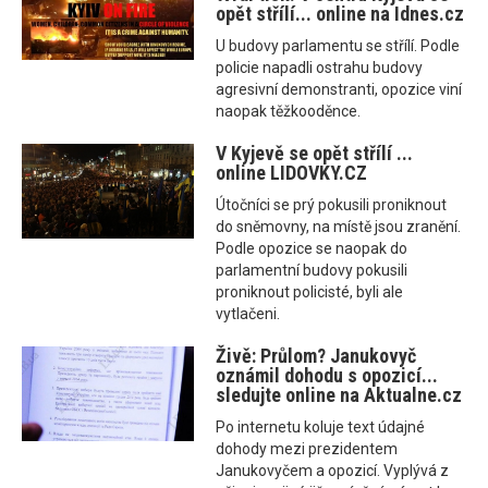
opět střílí... online na Idnes.cz
U budovy parlamentu se střílí. Podle
policie napadli ostrahu budovy
agresivní demonstranti, opozice viní
naopak těžkooděnce.
V Kyjevě se opět střílí ...
online LIDOVKY.CZ
Útočníci se prý pokusili proniknout
do sněmovny, na místě jsou zranění.
Podle opozice se naopak do
parlamentní budovy pokusili
proniknout policisté, byli ale
vytlačeni.
Živě: Průlom? Janukovyč
oznámil dohodu s opozicí...
sledujte online na Aktualne.cz
Po internetu koluje text údajné
dohody mezi prezidentem
Janukovyčem a opozicí. Vyplývá z