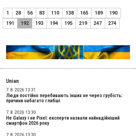
1
28
56
83
110
138
165
189
190
191
192
193
194
195
219
247
274
Unian
7. 8. 2026 13:31
Люди постійно перебивають інших не через грубість:
причини набагато глибші
7. 8. 2026 13:30
Не Galaxy і не Pixel: експерти назвали найнадійніший
смартфон 2026 року
7. 8. 2026 13:30