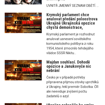
UVNITŘ JMENNÝ SEZNAM OBĚTÍ. ...
Krymský parlament chce
anulovat předání poloostrova
Ukrajině Ukrajinská opozice
chystá demonstrace,
Krymský parlament je rozhodnut
anulovat usnesení sovětského
komunistického politbyra z roku
1954, které zmocnilo tehdejšího
vládce SSSR Nikitu...
Majdan souhlasí. Dohodě
opozice a Janukovyče nic
nebrání
Česko je v případě potřeby
připravena přijmou stovky uprchlíků
z Ukrajiny, řekl premiér Sobotka. ČR
ale neeviduje zvýšení počtu
žadatelů o azyl.