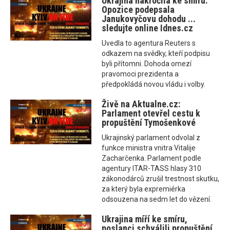
Ukrajina nakročila ke smíru.
Opozice podepsala
Janukovyčovu dohodu ...
sledujte online Idnes.cz
Uvedla to agentura Reuters s
odkazem na svědky, kteří podpisu
byli přítomni. Dohoda omezí
pravomoci prezidenta a
předpokládá novou vládu i volby.
Živě na Aktualne.cz:
Parlament otevřel cestu k
propuštění Tymošenkové
Ukrajinský parlament odvolal z
funkce ministra vnitra Vitalije
Zacharčenka. Parlament podle
agentury ITAR-TASS hlasy 310
zákonodárců zrušil trestnost skutku,
za který byla expremiérka
odsouzena na sedm let do vězení.
Ukrajina míří ke smíru,
poslanci schválili propuštění