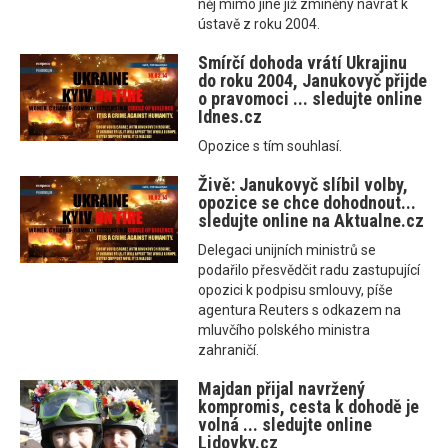
něj mimo jiné již zmíněný návrat k
ústavě z roku 2004.
Smírčí dohoda vrátí Ukrajinu
do roku 2004, Janukovyč přijde
o pravomoci ... sledujte online
Idnes.cz
Opozice s tím souhlasí.
Živě: Janukovyč slíbil volby,
opozice se chce dohodnout...
sledujte online na Aktualne.cz
Delegaci unijních ministrů se
podařilo přesvědčit radu zastupující
opozici k podpisu smlouvy, píše
agentura Reuters s odkazem na
mluvčího polského ministra
zahraničí.
Majdan přijal navržený
kompromis, cesta k dohodě je
volná ... sledujte online
Lidovky.cz