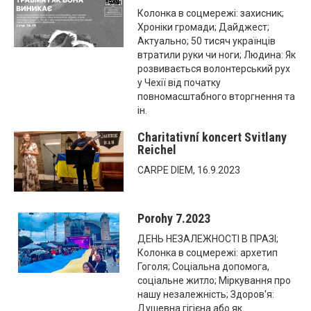
Колонка в соцмережі: захисник;
Хроніки громади; Дайджест;
Актуально; 50 тисяч українців
втратили руки чи ноги; Людина: Як
розвивається волонтерський рух
у Чехії від початку
повномасштабного вторгнення та
ін.
Charitativní koncert Svitlany
Reichel
CARPE DIEM, 16.9.2023
Porohy 7.2023
ДЕНЬ НЕЗАЛЕЖНОСТІ В ПРАЗІ;
Колонка в соцмережі: архетип
Гоголя; Соціальна допомога,
соціальне житло; Міркування про
нашу незалежність; Здоров'я:
Душевна гігієна або як