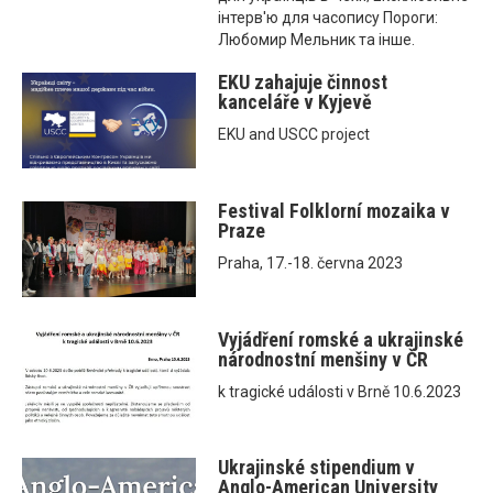
інтерв'ю для часопису Пороги:
Любомир Мельник та інше.
EKU zahajuje činnost
kanceláře v Kyjevě
EKU and USCC project
Festival Folklorní mozaika v
Praze
Praha, 17.-18. června 2023
Vyjádření romské a ukrajinské
národnostní menšiny v ČR
k tragické události v Brně 10.6.2023
Ukrajinské stipendium v
Anglo-American University