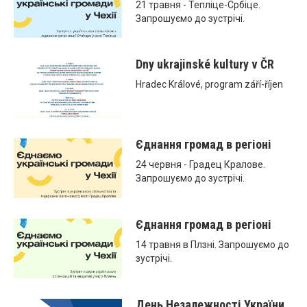
21 травня - Тепліце-Србіце.
Запрошуємо до зустрічі.
Dny ukrajinské kultury v ČR
Hradec Králové, program září-říjen
Єднання громад в регіоні
24 червня - Градец Кралове.
Запрошуємо до зустрічі.
Єднання громад в регіоні
14 травня в Плзні. Запрошуємо до
зустрічі.
День Незалежності України