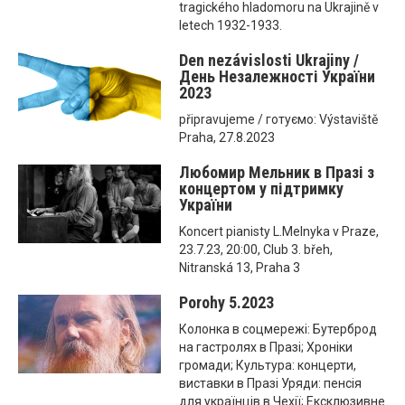
tragického hladomoru na Ukrajině v
letech 1932-1933.
Den nezávislosti Ukrajiny /
День Незалежності України
2023
připravujeme / готуємо: Výstaviště
Praha, 27.8.2023
Любомир Мельник в Празі з
концертом у підтримку
України
Koncert pianisty L.Melnyka v Praze,
23.7.23, 20:00, Club 3. břeh,
Nitranská 13, Praha 3
Porohy 5.2023
Колонка в соцмережі: Бутерброд
на гастролях в Празі; Хроніки
громади; Культура: концерти,
виставки в Празі Уряди: пенсія
для українців в Чехії; Ексклюзивне