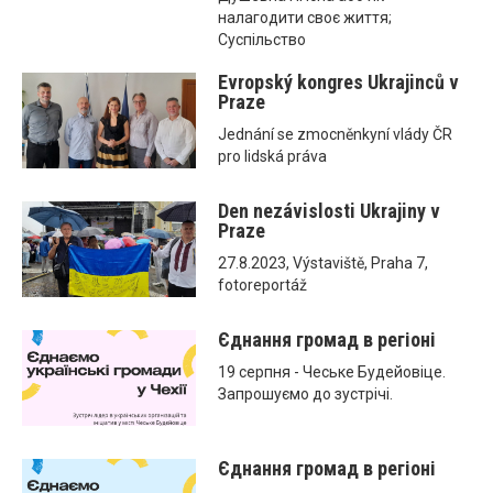
налагодити своє життя;
Суспільство
Evropský kongres Ukrajinců v
Praze
Jednání se zmocněnkyní vlády ČR
pro lidská práva
Den nezávislosti Ukrajiny v
Praze
27.8.2023, Výstaviště, Praha 7,
fotoreportáž
Єднання громад в регіоні
19 серпня - Чеське Будейовіце.
Запрошуємо до зустрічі.
Єднання громад в регіоні