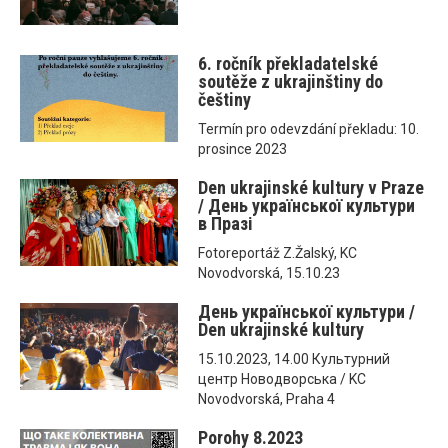
6. ročník překladatelské
soutěže z ukrajinštiny do
češtiny
Termín pro odevzdání překladu: 10.
prosince 2023
Den ukrajinské kultury v Praze
/ День української культури
в Празі
Fotoreportáž Z.Žalský, KC
Novodvorská, 15.10.23
День української культури /
Den ukrajinské kultury
15.10.2023, 14.00 Культурний
центр Новодворська / KC
Novodvorská, Praha 4
Porohy 8.2023