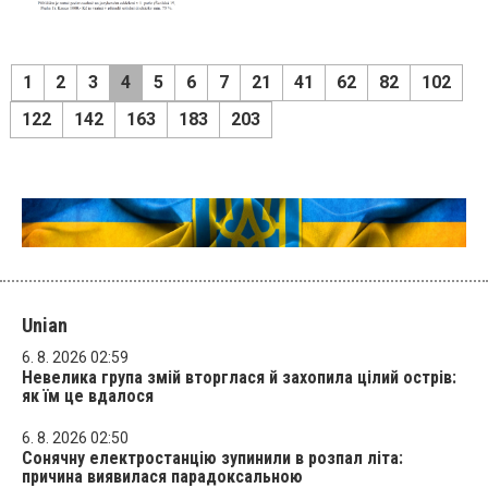
1
2
3
4
5
6
7
21
41
62
82
102
122
142
163
183
203
Unian
6. 8. 2026 02:59
Невелика група змій вторглася й захопила цілий острів:
як їм це вдалося
6. 8. 2026 02:50
Сонячну електростанцію зупинили в розпал літа:
причина виявилася парадоксальною