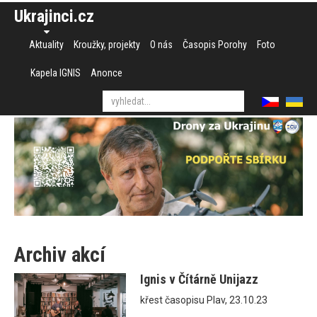
Ukrajinci.cz
Aktuality
Kroužky, projekty
O nás
Časopis Porohy
Foto
Kapela IGNIS
Anonce
Archiv akcí
Ignis v Čítárně Unijazz
křest časopisu Plav, 23.10.23