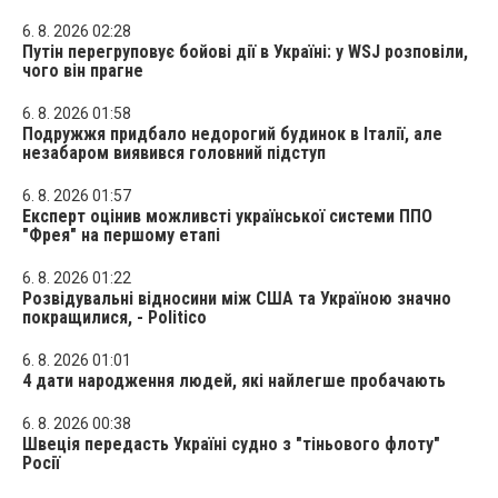
6. 8. 2026 02:28
Путін перегруповує бойові дії в Україні: у WSJ розповіли,
чого він прагне
6. 8. 2026 01:58
Подружжя придбало недорогий будинок в Італії, але
незабаром виявився головний підступ
6. 8. 2026 01:57
Експерт оцінив можливсті української системи ППО
"Фрея" на першому етапі
6. 8. 2026 01:22
Розвідувальні відносини між США та Україною значно
покращилися, - Politico
6. 8. 2026 01:01
4 дати народження людей, які найлегше пробачають
6. 8. 2026 00:38
Швеція передасть Україні судно з "тіньового флоту"
Росії