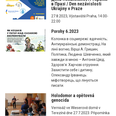
в Празі / Den nezávislosti
Ukrajiny v Praze
27.8.2023, Výstaviště Praha, 14.00-
22.00
Porohy 6.2023
Колонка в соцмережі: вдячність;
Антиукраїнські демонстраці; На
лінії вогню; Вірші А. Гришин;
Політика; Людина: Шевченко, який
завжди зі мною – Антонія Цвід;
Здоров'я: Харчові отруєння.
Захистити себе і дитину;
Олександр Ірванець:
міфотворець, що лінується
писати.
Holodomor a opětovná
genocida
Vernisáž ve Wieserově domě v
Terezíně dne 27.7.2023. Připomínka