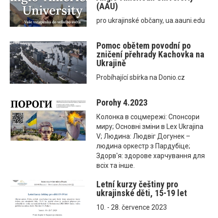
(AAU)
pro ukrajinské občany, ua.aauni.edu
Pomoc obětem povodní po
zničení přehrady Kachovka na
Ukrajině
Probíhající sbírka na Donio.cz
Porohy 4.2023
Колонка в соцмережі: Спонсори
миру; Основні зміни в Lex Ukrajina
V; Людина: Людвіг Догунек –
людина оркестр з Пардубіце;
Здорв'я: здорове харчування для
всіх та інше.
Letní kurzy češtiny pro
ukrajinské děti, 15-19 let
10. - 28. července 2023