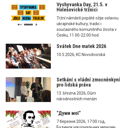
Vyshyvanka Day, 21.5. v
Holešovické tržnici
Tržní náměstí popáté ožije oslavou
ukrajinské kultury, tradic i
současného komunitního života v
Česku, 11.00-22.00 hod.
Svátek Dne matek 2026
10.5.2026, KC Novodvorská
Setkání s vládní zmocněnkyní
pro lidská práva
13. března 2026, Dům
národnostních menšin
"Думи мої"
7 березня 2026, 17:00 год,
Будинок національних меншин,