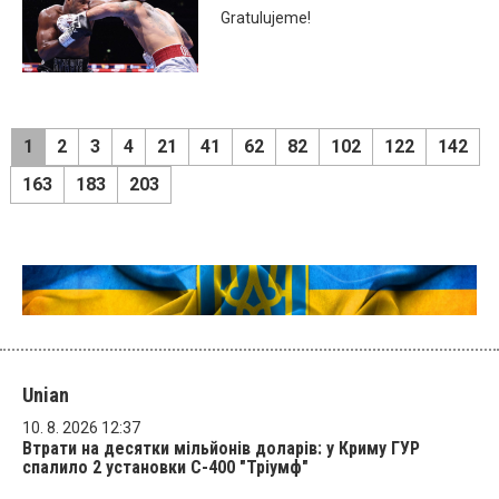
Gratulujeme!
1
2
3
4
21
41
62
82
102
122
142
163
183
203
Unian
10. 8. 2026 12:37
Втрати на десятки мільйонів доларів: у Криму ГУР
спалило 2 установки С-400 "Тріумф"