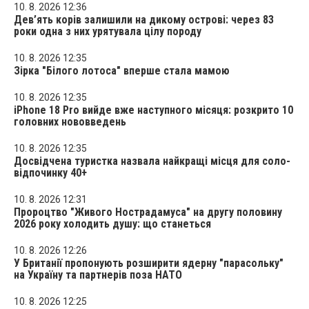
10. 8. 2026 12:36
Дев’ять корів залишили на дикому острові: через 83
роки одна з них урятувала цілу породу
10. 8. 2026 12:35
Зірка "Білого лотоса" вперше стала мамою
10. 8. 2026 12:35
iPhone 18 Pro вийде вже наступного місяця: розкрито 10
головних нововведень
10. 8. 2026 12:35
Досвідчена туристка назвала найкращі місця для соло-
відпочинку 40+
10. 8. 2026 12:31
Пророцтво "Живого Нострадамуса" на другу половину
2026 року холодить душу: що станеться
10. 8. 2026 12:26
У Британії пропонують розширити ядерну "парасольку"
на Україну та партнерів поза НАТО
10. 8. 2026 12:25