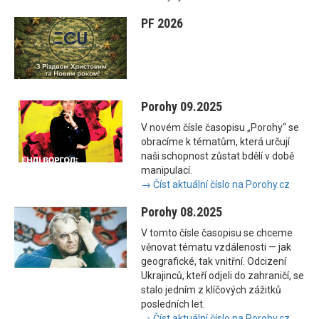
PF 2026
Porohy 09.2025
V novém čísle časopisu „Porohy“ se
obracíme k tématům, která určují
naši schopnost zůstat bdělí v době
manipulací.
→ Číst aktuální číslo na Porohy.cz
Porohy 08.2025
V tomto čísle časopisu se chceme
věnovat tématu vzdálenosti — jak
geografické, tak vnitřní. Odcizení
Ukrajinců, kteří odjeli do zahraničí, se
stalo jedním z klíčových zážitků
posledních let.
→ Číst aktuální číslo na Porohy.cz