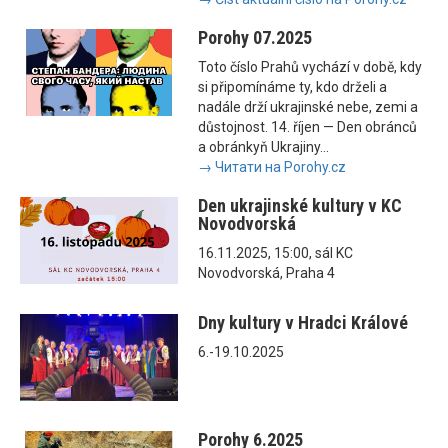
Porohy 07.2025
Toto číslo Prahů vychází v době, kdy
si připomínáme ty, kdo drželi a
nadále drží ukrajinské nebe, zemi a
důstojnost. 14. říjen — Den obránců
a obránkyň Ukrajiny...
→ Читати на Porohy.cz
Den ukrajinské kultury v KC
Novodvorská
16.11.2025, 15:00, sál KC
Novodvorská, Praha 4
Dny kultury v Hradci Králové
6.-19.10.2025
Porohy 6.2025