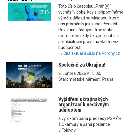
Toto číslo časopisu „Prah(y)“
vychází v době, kdy si připomínáme
výročí událostí na Majdanu, které
nás proměnily jako společenství.
Revoluce důstojnosti se stala
momentem, kdy Ukrajinci nahlas
prohlásili své právo na vlastní vizi
budoucnosti.
→ Číst aktuální číslo na Porohy.cz
Společně za Ukrajinu!
21. února 2026 v 15:00,
Staroměstské náměstí, Praha
Vyjádření ukrajinských
organizací k nedávným
událostem
a výrokům pana předsedy PSP ČR
T.Okamury a pana poslance
J.Foldyny