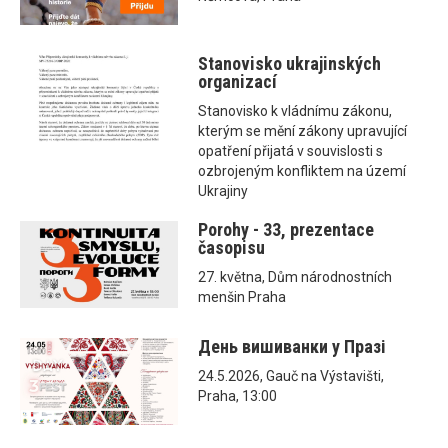
Stanovisko ukrajinských
organizací
Stanovisko k vládnímu zákonu,
kterým se mění zákony upravující
opatření přijatá v souvislosti s
ozbrojeným konfliktem na území
Ukrajiny
Porohy - 33, prezentace
časopisu
27. května, Dům národnostních
menšin Praha
День вишиванки у Празі
24.5.2026, Gauč na Výstavišti,
Praha, 13:00