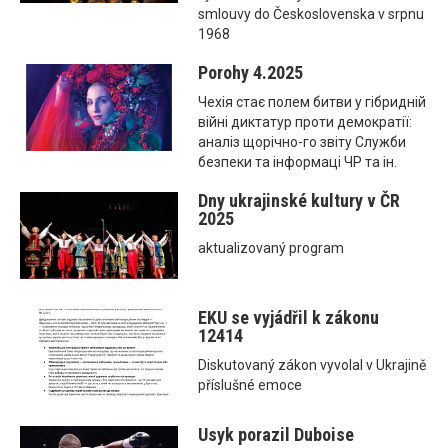
smlouvy do Československa v srpnu
1968
Porohy 4.2025
Чехія стає полем битви у гібридній
війні диктатур проти демократії:
аналіз щорічно-го звіту Служби
безпеки та інформаці ЧР та ін.
Dny ukrajinské kultury v ČR
2025
aktualizovaný program
EKU se vyjádřil k zákonu
12414
Diskutovaný zákon vyvolal v Ukrajině
příslušné emoce
Usyk porazil Duboise