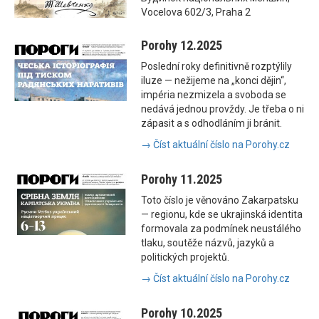
Vocelova 602/3, Praha 2
Porohy 12.2025
Poslední roky definitivně rozptýlily
iluze — nežijeme na „konci dějin“,
impéria nezmizela a svoboda se
nedává jednou provždy. Je třeba o ni
zápasit a s odhodláním ji bránit.
→ Číst aktuální číslo na Porohy.cz
Porohy 11.2025
Toto číslo je věnováno Zakarpatsku
— regionu, kde se ukrajinská identita
formovala za podmínek neustálého
tlaku, soutěže názvů, jazyků a
politických projektů.
→ Číst aktuální číslo na Porohy.cz
Porohy 10.2025