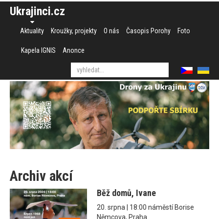
Ukrajinci.cz
Aktuality
Kroužky, projekty
O nás
Časopis Porohy
Foto
Kapela IGNIS
Anonce
Archiv akcí
Běž domů, Ivane
20. srpna | 18:00 náměstí Borise
Němcova, Praha