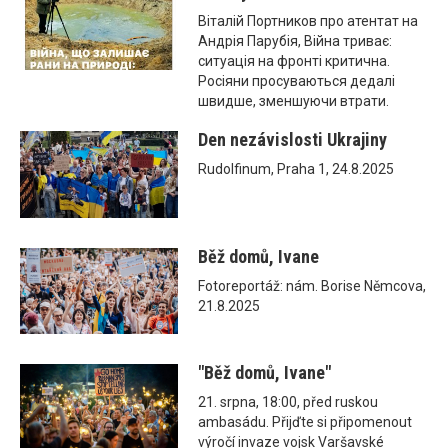
Віталій Портников про атентат на
Андрія Парубія, Війна триває:
ситуація на фронті критична.
Росіяни просуваються дедалі
швидше, зменшуючи втрати.
Den nezávislosti Ukrajiny
Rudolfinum, Praha 1, 24.8.2025
Běž domů, Ivane
Fotoreportáž: nám. Borise Němcova,
21.8.2025
"Běž domů, Ivane"
21. srpna, 18:00, před ruskou
ambasádu. Přijďte si připomenout
výročí invaze vojsk Varšavské