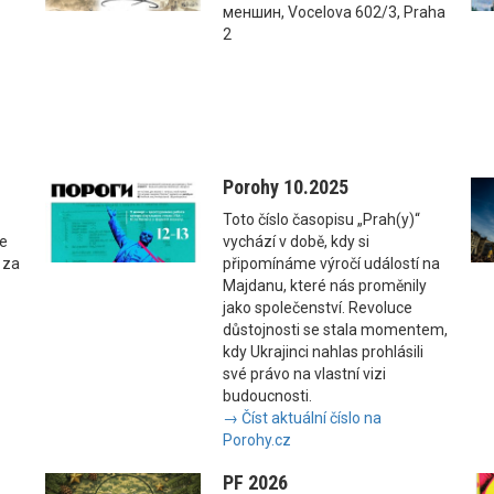
меншин, Vocelova 602/3, Praha
2
Porohy 10.2025
Toto číslo časopisu „Prah(y)“
se
vychází v době, kdy si
 za
připomínáme výročí událostí na
Majdanu, které nás proměnily
jako společenství. Revoluce
důstojnosti se stala momentem,
kdy Ukrajinci nahlas prohlásili
své právo na vlastní vizi
budoucnosti.
→ Číst aktuální číslo na
Porohy.cz
PF 2026