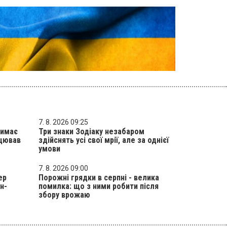
7. 8. 2026 09:25
римає
Три знаки Зодіаку незабаром
ацював
здійснять усі свої мрії, але за однієї
умови
7. 8. 2026 09:00
ер
Порожні грядки в серпні - велика
н-
помилка: що з ними робити після
збору врожаю