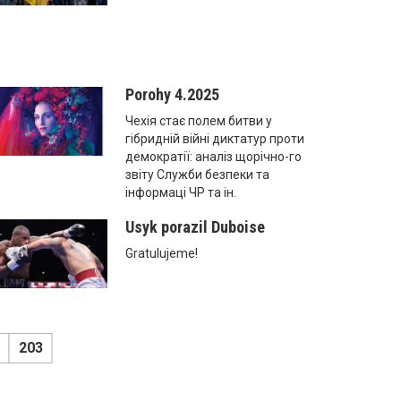
Porohy 4.2025
Чехія стає полем битви у
гібридній війні диктатур проти
демократії: аналіз щорічно-го
звіту Служби безпеки та
інформаці ЧР та ін.
Usyk porazil Duboise
Gratulujeme!
203