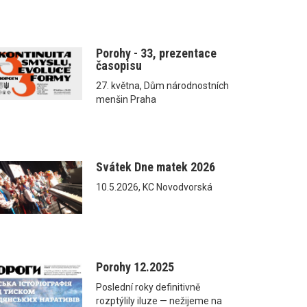
Porohy - 33, prezentace
časopisu
27. května, Dům národnostních
menšin Praha
Svátek Dne matek 2026
10.5.2026, KC Novodvorská
Porohy 12.2025
Poslední roky definitivně
rozptýlily iluze — nežijeme na