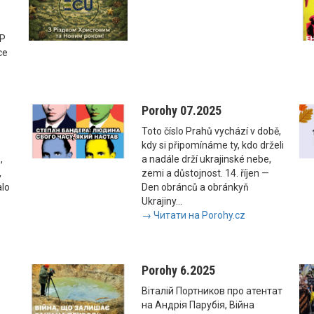
SP
ce
Porohy 07.2025
Toto číslo Prahů vychází v době,
kdy si připomínáme ty, kdo drželi
,
a nadále drží ukrajinské nebe,
,
zemi a důstojnost. 14. říjen —
alo
Den obránců a obránkyň
Ukrajiny...
→ Читати на Porohy.cz
Porohy 6.2025
Віталій Портников про атентат
на Андрія Парубія, Війна