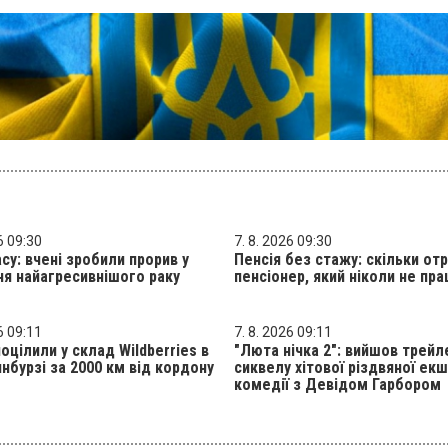
6 09:30
7. 8. 2026 09:30
асу: вчені зробили прорив у
Пенсія без стажу: скільки от
ня найагресивнішого раку
пенсіонер, який ніколи не пр
6 09:11
7. 8. 2026 09:11
оцілили у склад Wildberries в
"Люта нічка 2": вийшов трейл
нбурзі за 2000 км від кордону
сиквелу хітової різдвяної екш
комедії з Девідом Гарбором