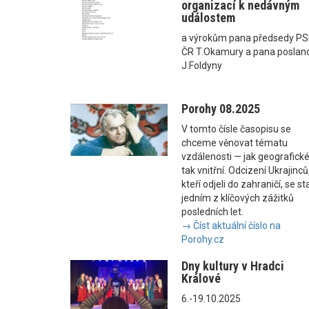
organizací k nedávným
událostem
a výrokům pana předsedy P
ČR T.Okamury a pana poslan
J.Foldyny
Porohy 08.2025
V tomto čísle časopisu se
chceme věnovat tématu
vzdálenosti — jak geografické
tak vnitřní. Odcizení Ukrajinců
kteří odjeli do zahraničí, se st
jedním z klíčových zážitků
posledních let.
→ Číst aktuální číslo na
Porohy.cz
Dny kultury v Hradci
Králové
6.-19.10.2025