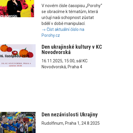
V novém čísle časopisu „Porohy“
se obracíme k tématům, která
určují naši schopnost zůstat
bdělí v době manipulací.
→ Číst aktuální číslo na
Porohy.cz
Den ukrajinské kultury v KC
Novodvorská
16.11.2025, 15:00, sál KC
Novodvorská, Praha 4
Den nezávislosti Ukrajiny
Rudolfinum, Praha 1, 24.8.2025