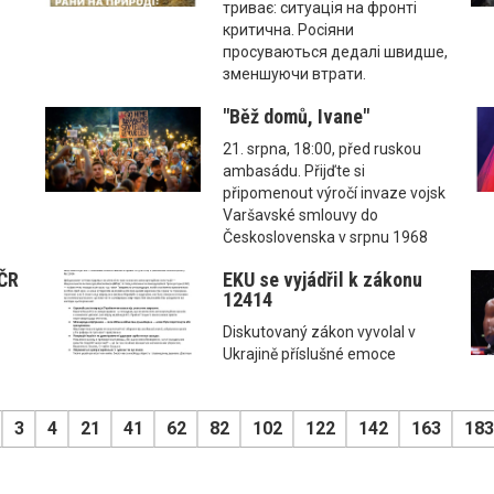
триває: ситуація на фронті
критична. Росіяни
просуваються дедалі швидше,
зменшуючи втрати.
"Běž domů, Ivane"
21. srpna, 18:00, před ruskou
ambasádu. Přijďte si
připomenout výročí invaze vojsk
Varšavské smlouvy do
Československa v srpnu 1968
 ČR
EKU se vyjádřil k zákonu
12414
Diskutovaný zákon vyvolal v
Ukrajině příslušné emoce
3
4
21
41
62
82
102
122
142
163
183