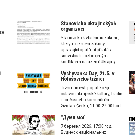
Stanovisko ukrajinských
organizací
ise
Stanovisko k vládnímu zákonu,
kterým se mění zákony
upravující opatření přijatá v
souvislosti s ozbrojeným
konfliktem na území Ukrajiny
і
Vyshyvanka Day, 21.5. v
Holešovické tržnici
,
Tržní náměstí popáté ožije
oslavou ukrajinské kultury, tradic
i současného komunitního
života v Česku, 11.00-22.00 hod.
"Думи мої"
7 березня 2026, 17:00 год,
Будинок національних