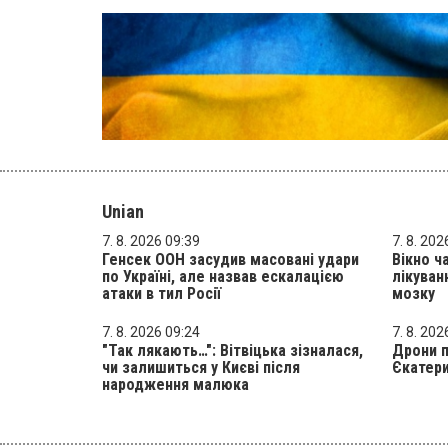
Unian
7. 8. 2026 09:39
7. 8. 202
Генсек ООН засудив масовані удари
Вікно ч
по Україні, але назвав ескалацією
лікуван
атаки в тил Росії
мозку
7. 8. 2026 09:24
7. 8. 202
"Так лякають…": Вітвіцька зізналася,
Дрони п
чи залишиться у Києві після
Єкатери
народження малюка