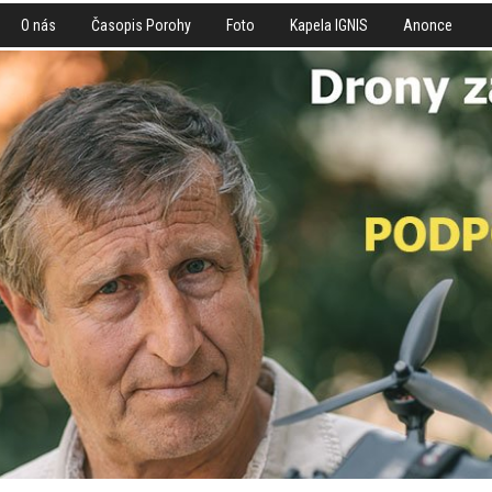
O nás
Časopis Porohy
Foto
Kapela IGNIS
Anonce