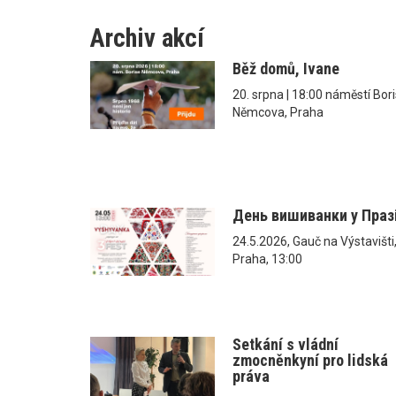
Archiv akcí
Běž domů, Ivane
20. srpna | 18:00 náměstí Bor
Němcova, Praha
День вишиванки у Праз
24.5.2026, Gauč na Výstavišti
Praha, 13:00
Setkání s vládní
zmocněnkyní pro lidská
práva