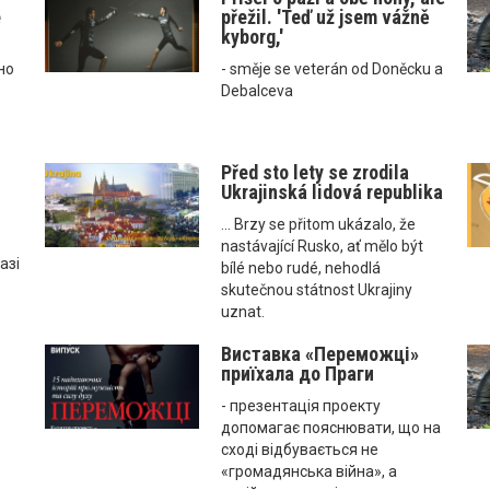
е
přežil. 'Teď už jsem vážně
kyborg,'
но
- směje se veterán od Doněcku a
Debalceva
Před sto lety se zrodila
Ukrajinská lidová republika
... Brzy se přitom ukázalo, že
nastávající Rusko, ať mělo být
азі
bílé nebo rudé, nehodlá
skutečnou státnost Ukrajiny
uznat.
Виставка «Переможці»
приїхала до Праги
- презентація проекту
допомагає пояснювати, що на
.
сході відбувається не
«громадянська війна», а