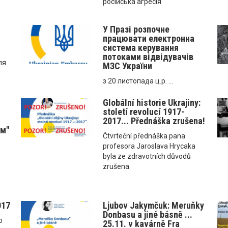
російська агресія
У Празі розпочне
працювати електронна
система керування
потоками відвідувачів
ля
МЗС України
з 20 листопада ц.р. ...
Globální historie Ukrajiny:
století revolucí 1917-
2017... Přednáška zrušena!
ом"
Čtvrteční přednáška pana
profesora Jaroslava Hrycaka
byla ze zdravotních důvodů
zrušena.
017
Ljubov Jakymčuk: Meruňky
Donbasu a jiné básně ...
о
25.11. v kavárně Fra