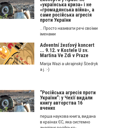
«українська криза» і не
«громадянська війна», а
саме російська агресія
проти України
... Просто називати речі своїми
іменами
Adventní žesťový koncert
... 9.12. v Kostele U sv.
Martina Ve Zdi v Praze
Marija Wazi a ukrajinský Ščedryk
a j. :-)
“Російська агресія проти
України”: у Чехії видали
книгу авторства 16
вчених
першa науковa книгa, виданa
в країнах ЄС, яка системно
аналізує російсько-