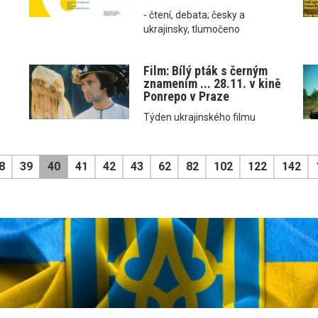
- čtení, debata; česky a
ukrajinsky, tlumočeno
Film: Bílý pták s černým
znamením ... 28.11. v kině
Ponrepo v Praze
Týden ukrajinského filmu
8
39
40
41
42
43
62
82
102
122
142