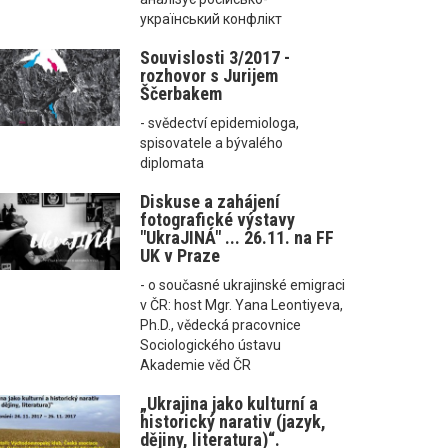
український конфлікт
Souvislosti 3/2017 -
rozhovor s Jurijem
Ščerbakem
- svědectví epidemiologa,
spisovatele a bývalého
diplomata
Diskuse a zahájení
fotografické výstavy
"UkraJINÁ" ... 26.11. na FF
UK v Praze
- o současné ukrajinské emigraci
v ČR: host Mgr. Yana Leontiyeva,
Ph.D., vědecká pracovnice
Sociologického ústavu
Akademie věd ČR
„Ukrajina jako kulturní a
historický narativ (jazyk,
dějiny, literatura)“.