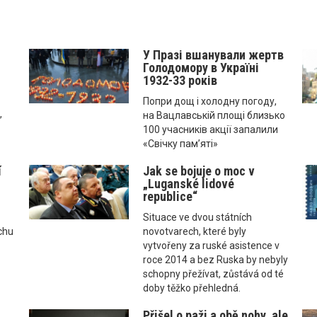
У Празі вшанували жертв
Голодомору в Україні
1932-33 років
Попри дощ і холодну погоду,
,
на Вацлавській площі близько
100 учасників акції запалили
«Свічку пам’яті»
í
Jak se bojuje o moc v
„Luganské lidové
republice“
Situace ve dvou státních
chu
novotvarech, které byly
vytvořeny za ruské asistence v
roce 2014 a bez Ruska by nebyly
schopny přežívat, zůstává od té
doby těžko přehledná.
Přišel o paži a obě nohy, ale