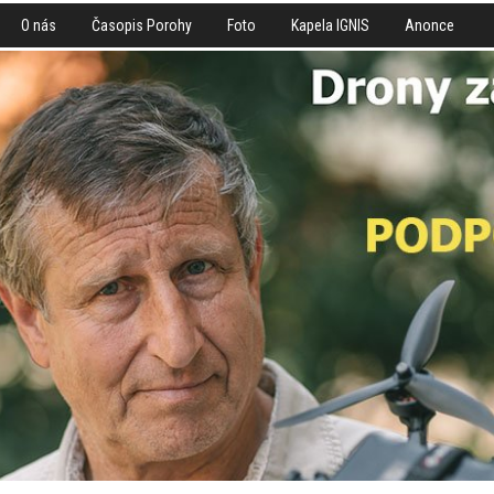
O nás
Časopis Porohy
Foto
Kapela IGNIS
Anonce