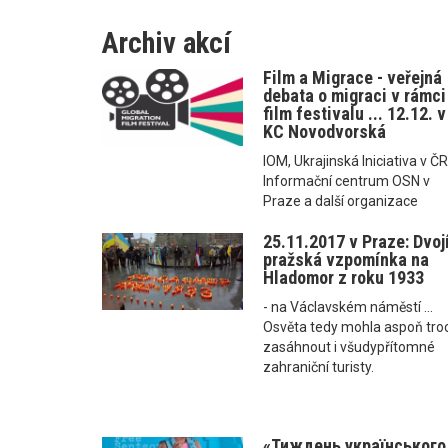
Archiv akcí
Film a Migrace - veřejná
debata o migraci v rámci
film festivalu ... 12.12. v
KC Novodvorská
IOM, Ukrajinská Iniciativa v ČR
Informační centrum OSN v
Praze a další organizace
25.11.2017 v Praze: Dvoj
pražská vzpomínka na
Hladomor z roku 1933
- na Václavském náměstí ...
Osvěta tedy mohla aspoň tro
zasáhnout i všudypřítomné
zahraniční turisty.
«Тиждень українського