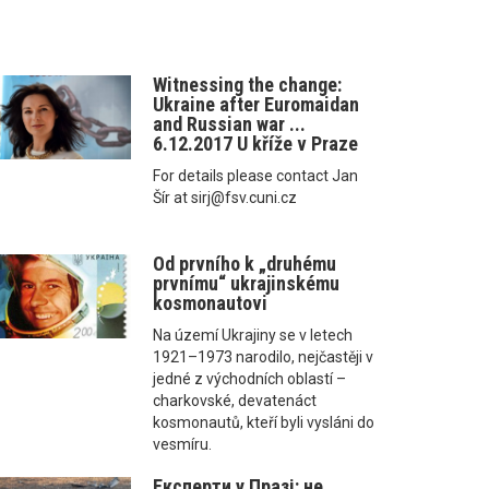
Witnessing the change:
Ukraine after Euromaidan
and Russian war ...
6.12.2017 U kříže v Praze
For details please contact Jan
Šír at sirj@fsv.cuni.cz
Od prvního k „druhému
prvnímu“ ukrajinskému
kosmonautovi
Na území Ukrajiny se v letech
1921–1973 narodilo, nejčastěji v
jedné z východních oblastí –
charkovské, devatenáct
kosmonautů, kteří byli vysláni do
vesmíru.
Експерти у Празі: не