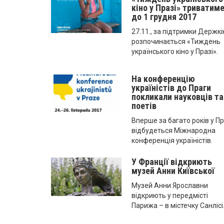
кіно у Празі» триватим
до 1 грудня 2017
27.11., за підтримки Держкі
розпочинається «Тиждень
українського кіно у Празі».
На конференцію
україністів до Праги
покликали науковців та
поетів
Вперше за багато років у Пр
відбудеться Міжнародна
конференція україністів.
У Франції відкриють
музей Анни Київської
Музей Анни Ярославни
відкриють у передмісті
Парижа – в містечку Санлісі