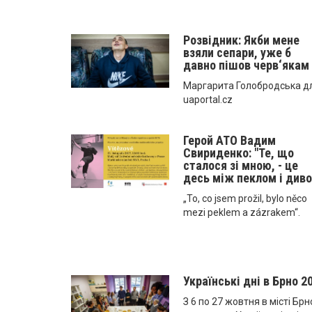
Розвідник: Якби мене
взяли сепари, уже б
давно пішов черв‘якам
Маргарита Голобродська д
uaportal.cz
Герой АТО Вадим
Свириденко: "Те, що
сталося зі мною, - це
десь між пеклом і див
„To, co jsem prožil, bylo něco
mezi peklem a zázrakem“.
Українські дні в Брно 2
З 6 по 27 жовтня в місті Брн