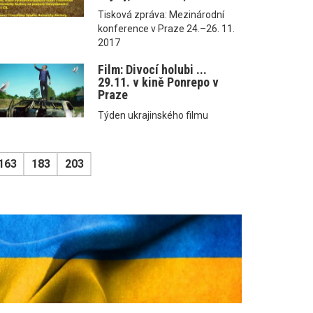
Tisková zpráva: Mezinárodní
konference v Praze 24.–26. 11.
2017
Film: Divocí holubi ...
29.11. v kině Ponrepo v
Praze
Týden ukrajinského filmu
163
183
203