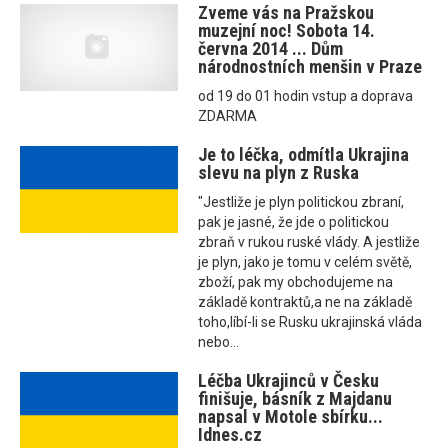
Zveme vás na Pražskou
muzejní noc! Sobota 14.
června 2014 ... Dům
národnostních menšin v Praze
od 19 do 01 hodin vstup a doprava
ZDARMA
Je to léčka, odmítla Ukrajina
slevu na plyn z Ruska
"Jestliže je plyn politickou zbraní,
pak je jasné, že jde o politickou
zbraň v rukou ruské vlády. A jestliže
je plyn, jako je tomu v celém světě,
zboží, pak my obchodujeme na
základě kontraktů,a ne na základě
toho,líbí-li se Rusku ukrajinská vláda
nebo...
Léčba Ukrajinců v Česku
finišuje, básník z Majdanu
napsal v Motole sbírku...
Idnes.cz