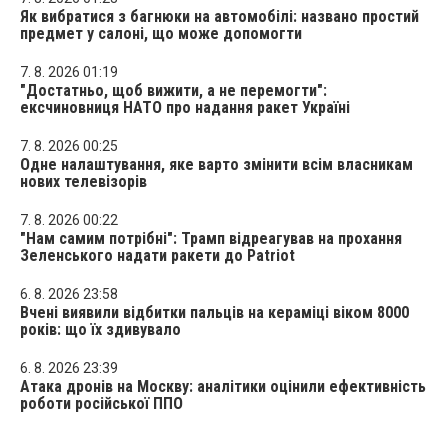
Як вибратися з багнюки на автомобілі: названо простий
предмет у салоні, що може допомогти
7. 8. 2026 01:19
"Достатньо, щоб вижити, а не перемогти":
ексчиновниця НАТО про надання ракет Україні
7. 8. 2026 00:25
Одне налаштування, яке варто змінити всім власникам
нових телевізорів
7. 8. 2026 00:22
"Нам самим потрібні": Трамп відреагував на прохання
Зеленського надати ракети до Patriot
6. 8. 2026 23:58
Вчені виявили відбитки пальців на кераміці віком 8000
років: що їх здивувало
6. 8. 2026 23:39
Атака дронів на Москву: аналітики оцінили ефективність
роботи російської ППО