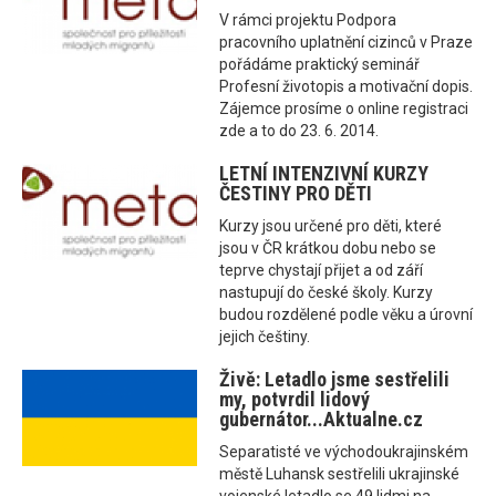
V rámci projektu Podpora
pracovního uplatnění cizinců v Praze
pořádáme praktický seminář
Profesní životopis a motivační dopis.
Zájemce prosíme o online registraci
zde a to do 23. 6. 2014.
LETNÍ INTENZIVNÍ KURZY
ČESTINY PRO DĚTI
Kurzy jsou určené pro děti, které
jsou v ČR krátkou dobu nebo se
teprve chystají přijet a od září
nastupují do české školy. Kurzy
budou rozdělené podle věku a úrovní
jejich češtiny.
Živě: Letadlo jsme sestřelili
my, potvrdil lidový
gubernátor...Aktualne.cz
Separatisté ve východoukrajinském
městě Luhansk sestřelili ukrajinské