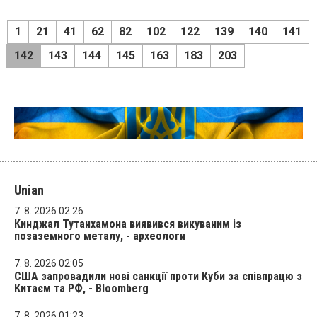
1
21
41
62
82
102
122
139
140
141
142
143
144
145
163
183
203
Unian
7. 8. 2026 02:26
Кинджал Тутанхамона виявився викуваним із
позаземного металу, - археологи
7. 8. 2026 02:05
США запровадили нові санкції проти Куби за співпрацю з
Китаєм та РФ, - Bloomberg
7. 8. 2026 01:23