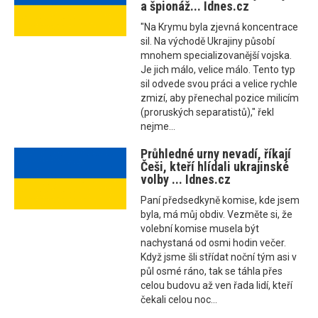
a špionáž... Idnes.cz
"Na Krymu byla zjevná koncentrace
sil. Na východě Ukrajiny působí
mnohem specializovanější vojska.
Je jich málo, velice málo. Tento typ
sil odvede svou práci a velice rychle
zmizí, aby přenechal pozice milicím
(proruských separatistů)," řekl
nejme...
Průhledné urny nevadí, říkají
Češi, kteří hlídali ukrajinské
volby ... Idnes.cz
Paní předsedkyně komise, kde jsem
byla, má můj obdiv. Vezměte si, že
volební komise musela být
nachystaná od osmi hodin večer.
Když jsme šli střídat noční tým asi v
půl osmé ráno, tak se táhla přes
celou budovu až ven řada lidí, kteří
čekali celou noc...