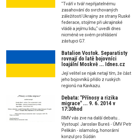
"Tváří v tvář nepřijatelnému
zasahování do svrchovaných
záležitostí Ukrajiny ze strany Ruské
federace, stojíme při ukrajinské
vládě a jejímu lidu," uvedli dnes
nicméně ve svém prohlášení
zástupci G7.
Batalion Vostok. Separatisty
rovnají do latě bojovníci
loajální Moskvě ... Idnes.cz
Její velitel se nijak netají tím, že část
jeho bojovníků přišlo z ruských
regionů na Kavkazu.
Debata: "Přínosy a rizika
migrace" ... 9. 6. 2014 v
17:30hod
RMV vás zve na další debatu...
Vystoupí: Jaroslav Bureš - ÚMV Petr
Pelikán - islamolog, honorární
konzul pro Súdán