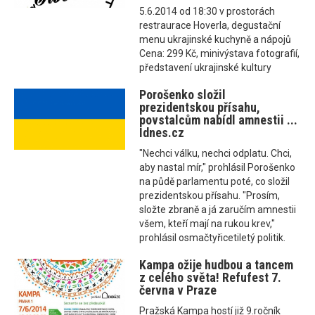
5.6.2014 od 18:30 v prostorách
restraurace Hoverla, degustační
menu ukrajinské kuchyně a nápojů
Cena: 299 Kč, minivýstava fotografií,
představení ukrajinské kultury
Porošenko složil
prezidentskou přísahu,
povstalcům nabídl amnestii ...
Idnes.cz
"Nechci válku, nechci odplatu. Chci,
aby nastal mír," prohlásil Porošenko
na půdě parlamentu poté, co složil
prezidentskou přísahu. "Prosím,
složte zbraně a já zaručím amnestii
všem, kteří mají na rukou krev,"
prohlásil osmačtyřicetiletý politik.
Kampa ožije hudbou a tancem
z celého světa! Refufest 7.
června v Praze
Pražská Kampa hostí již 9.ročník