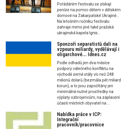
Pořádáním festivalu se získají
peníze na pomoc dětem v dětském
domově na Zakarpatské Ukrajině...
Na letošním ročníku festivalu
zahraje mimo jiné také pražská
ukrajinská kapela Ignis...
Sponzoři separatistů dali na
vzpouru miliardy, vydělávají i
oligarchové... Idnes.cz
Podle odhadů jen dva měsíce
podpory válečného konfliktu na
východě země stály víc než 248
milionů dolarů (bezmála pět miliard
korun), a to jsou započítány jen
minimálně nutné prostředky na
výplaty ozbrojencům, na zaplacení
účasti místních obyvatel na ...
Nabídka práce v ICP:
Integrační
pracovník/pracovnice