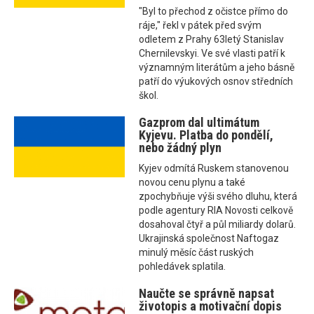
"Byl to přechod z očistce přímo do
ráje," řekl v pátek před svým
odletem z Prahy 63letý Stanislav
Chernilevskyi. Ve své vlasti patří k
významným literátům a jeho básně
patří do výukových osnov středních
škol.
Gazprom dal ultimátum
Kyjevu. Platba do pondělí,
nebo žádný plyn
Kyjev odmítá Ruskem stanovenou
novou cenu plynu a také
zpochybňuje výši svého dluhu, která
podle agentury RIA Novosti celkově
dosahoval čtyř a půl miliardy dolarů.
Ukrajinská společnost Naftogaz
minulý měsíc část ruských
pohledávek splatila.
Naučte se správně napsat
životopis a motivační dopis