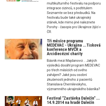
multikulturního festivalu na podporu
integrace cizinců, s podtitulem
Seznamte se bez předsudků. Na
festivalu bude také ukrajinský
stánek, kde mimo jiné naleznete
Porohy - časopis pro Ukrajince žijící v
ČR.
Tři měsíce programu
MEDEVAC - Ukrajina ...Tisková
konference MVČR a
Arcidiecézní charity
Básník mezi Majdanovci ... Jakých
výsledků dosáhl program MEDEVAC
po třech měsících od svého
zahájení? Jaké jsou osobní
zkušenosti jednoho z pacientů
Stanislava Chernilevskyho,
významného ukrajinského básníka?
Festival "Zastávka Dalečín" ...
14.9.2014 na hradě Dalečín