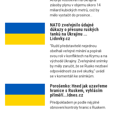
Andrije Koboleva má Ukrajina
zásoby plynu v objemu skoro 14
miliard kubických metrů, což by
mělo vystačit do prosince...
NATO zveřejnilo údajné
důkazy o přesunu ruských
tanků na Ukrajinu ...
Lidovky.cz
"Ruští představitelé nejednou
obelhali veřejné mínění a popírali
svou roli v konfliktech na Krymu a na
východě Ukrajiny. Zveřejněné snímky
by měly zaručit, že se Rusko nezbaví
odpovědnosti za své skutky," uvádí
se v komentáři ke snímkům.
Porošenko: Hned jak uzavřeme
hranice s Ruskem, vyhlásím
příměří...Idnes.cz
Předpokladem je podle něj plné
obnovení kontroly hranic s Ruskem.