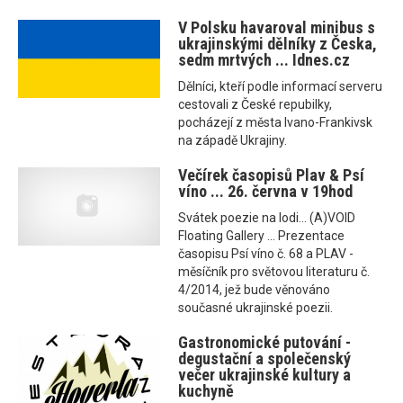
V Polsku havaroval minibus s
ukrajinskými dělníky z Česka,
sedm mrtvých ... Idnes.cz
Dělníci, kteří podle informací serveru
cestovali z České repubilky,
pocházejí z města Ivano-Frankivsk
na západě Ukrajiny.
Večírek časopisů Plav & Psí
víno ... 26. června v 19hod
Svátek poezie na lodi... (A)VOID
Floating Gallery ... Prezentace
časopisu Psí víno č. 68 a PLAV -
měsíčník pro světovou literaturu č.
4/2014, jež bude věnováno
současné ukrajinské poezii.
Gastronomické putování -
degustační a společenský
večer ukrajinské kultury a
kuchyně