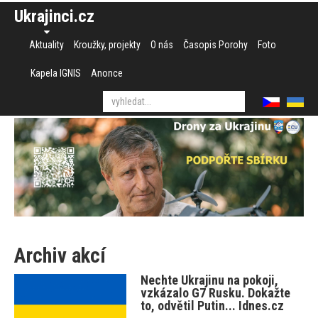
Ukrajinci.cz
Aktuality
Kroužky, projekty
O nás
Časopis Porohy
Foto
Kapela IGNIS
Anonce
Archiv akcí
Nechte Ukrajinu na pokoji,
vzkázalo G7 Rusku. Dokažte
to, odvětil Putin... Idnes.cz