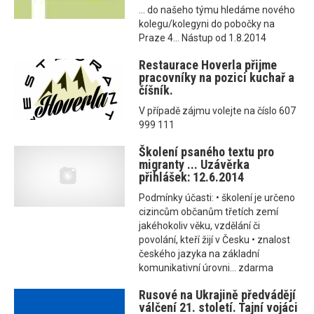
... do našeho týmu hledáme nového
kolegu/kolegyni do pobočky na
Praze 4... Nástup od 1.8.2014
Restaurace Hoverla přijme
pracovníky na pozici kuchař a
číšník.
V případě zájmu volejte na číslo 607
999 111
Školení psaného textu pro
migranty ... Uzávěrka
přihlášek: 12.6.2014
Podmínky účasti: • školení je určeno
cizincům občanům třetích zemí
jakéhokoliv věku, vzdělání či
povolání, kteří žijí v Česku • znalost
českého jazyka na základní
komunikativní úrovni... zdarma
Rusové na Ukrajině předvádějí
válčení 21. století. Tajní vojáci