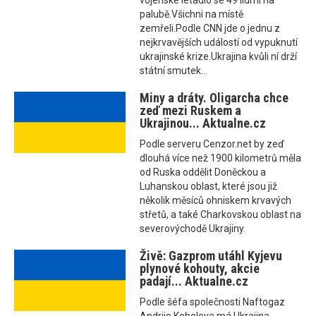
vojenské letadlo se 49 lidmi na
palubě.Všichni na místě
zemřeli.Podle CNN jde o jednu z
nejkrvavějších událostí od vypuknutí
ukrajinské krize.Ukrajina kvůli ní drží
státní smutek...
Miny a dráty. Oligarcha chce
zeď mezi Ruskem a
Ukrajinou... Aktualne.cz
Podle serveru Cenzor.net by zeď
dlouhá více než 1900 kilometrů měla
od Ruska oddělit Doněckou a
Luhanskou oblast, které jsou již
několik měsíců ohniskem krvavých
střetů, a také Charkovskou oblast na
severovýchodě Ukrajiny.
Živě: Gazprom utáhl Kyjevu
plynové kohouty, akcie
padají... Aktualne.cz
Podle šéfa společnosti Naftogaz