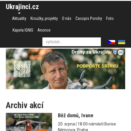
Ukrajinci.cz
Aktuality
Kroužky, projekty
O nás
Časopis Porohy
Foto
Kapela IGNIS
Anonce
Archiv akcí
Běž domů, Ivane
20. srpna | 18:00 náměstí Borise
Němcova, Praha