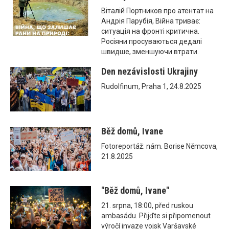
Віталій Портников про атентат на
Андрія Парубія, Війна триває:
ситуація на фронті критична.
Росіяни просуваються дедалі
швидше, зменшуючи втрати.
Den nezávislosti Ukrajiny
Rudolfinum, Praha 1, 24.8.2025
Běž domů, Ivane
Fotoreportáž: nám. Borise Němcova,
21.8.2025
"Běž domů, Ivane"
21. srpna, 18:00, před ruskou
ambasádu. Přijďte si připomenout
výročí invaze vojsk Varšavské