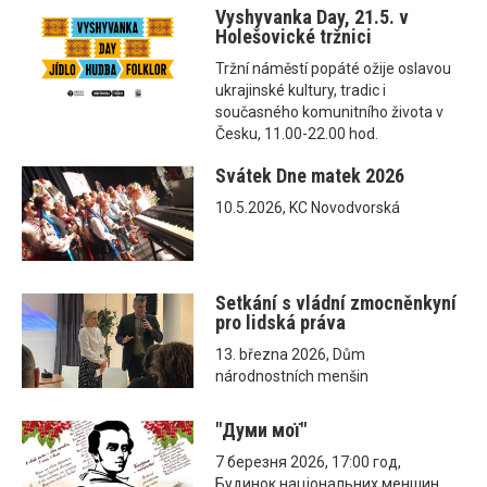
Vyshyvanka Day, 21.5. v
Holešovické tržnici
Tržní náměstí popáté ožije oslavou
ukrajinské kultury, tradic i
současného komunitního života v
Česku, 11.00-22.00 hod.
Svátek Dne matek 2026
10.5.2026, KC Novodvorská
Setkání s vládní zmocněnkyní
pro lidská práva
13. března 2026, Dům
národnostních menšin
"Думи мої"
7 березня 2026, 17:00 год,
Будинок національних меншин,