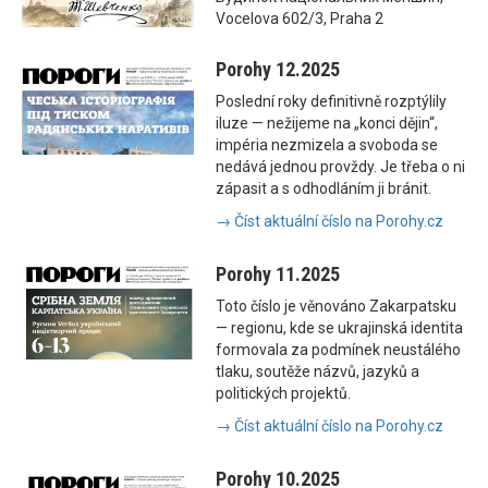
Vocelova 602/3, Praha 2
Porohy 12.2025
Poslední roky definitivně rozptýlily
iluze — nežijeme na „konci dějin“,
impéria nezmizela a svoboda se
nedává jednou provždy. Je třeba o ni
zápasit a s odhodláním ji bránit.
→ Číst aktuální číslo na Porohy.cz
Porohy 11.2025
Toto číslo je věnováno Zakarpatsku
— regionu, kde se ukrajinská identita
formovala za podmínek neustálého
tlaku, soutěže názvů, jazyků a
politických projektů.
→ Číst aktuální číslo na Porohy.cz
Porohy 10.2025