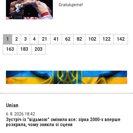
Gratulujeme!
1
2
3
4
21
41
62
82
102
122
142
163
183
203
Unian
6. 8. 2026 18:42
Зустріч із "відьмою" змінила все: зірка 2000-х вперше
розкрила, чому зникла зі сцени