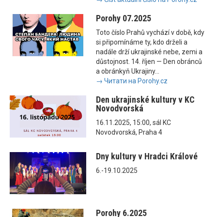
Porohy 07.2025
Toto číslo Prahů vychází v době, kdy
si připomínáme ty, kdo drželi a
nadále drží ukrajinské nebe, zemi a
důstojnost. 14. říjen — Den obránců
a obránkyň Ukrajiny...
→ Читати на Porohy.cz
Den ukrajinské kultury v KC
Novodvorská
16.11.2025, 15:00, sál KC
Novodvorská, Praha 4
Dny kultury v Hradci Králové
6.-19.10.2025
Porohy 6.2025