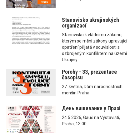
Stanovisko ukrajinských
organizací
Stanovisko k vládnímu zákonu,
kterým se mění zákony upravující
opatření přijatá v souvislosti s
ozbrojeným konfliktem na území
Ukrajiny
Porohy - 33, prezentace
časopisu
27. května, Dům národnostních
menšin Praha
День вишиванки у Празі
24.5.2026, Gauč na Výstavišti,
Praha, 13:00