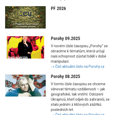
PF 2026
Porohy 09.2025
V novém čísle časopisu „Porohy“ se
obracíme k tématům, která určují
naši schopnost zůstat bdělí v době
manipulací.
→ Číst aktuální číslo na Porohy.cz
Porohy 08.2025
V tomto čísle časopisu se chceme
věnovat tématu vzdálenosti — jak
geografické, tak vnitřní. Odcizení
Ukrajinců, kteří odjeli do zahraničí, se
stalo jedním z klíčových zážitků
posledních let.
→ Číst aktuální číslo na Porohy.cz