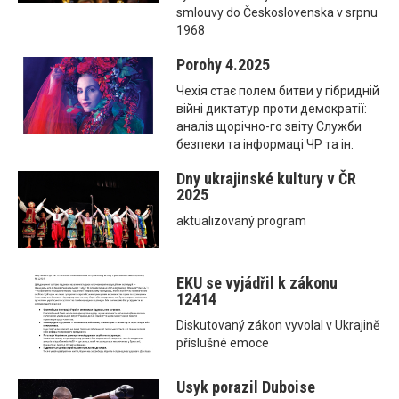
smlouvy do Československa v srpnu
1968
Porohy 4.2025
Чехія стає полем битви у гібридній
війні диктатур проти демократії:
аналіз щорічно-го звіту Служби
безпеки та інформаці ЧР та ін.
Dny ukrajinské kultury v ČR
2025
aktualizovaný program
EKU se vyjádřil k zákonu
12414
Diskutovaný zákon vyvolal v Ukrajině
příslušné emoce
Usyk porazil Duboise