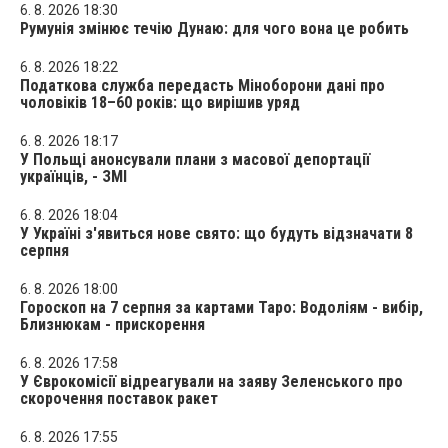
6. 8. 2026 18:30
Румунія змінює течію Дунаю: для чого вона це робить
6. 8. 2026 18:22
Податкова служба передасть Міноборони дані про
чоловіків 18–60 років: що вирішив уряд
6. 8. 2026 18:17
У Польщі анонсували плани з масової депортації
українців, - ЗМІ
6. 8. 2026 18:04
У Україні з'явиться нове свято: що будуть відзначати 8
серпня
6. 8. 2026 18:00
Гороскоп на 7 серпня за картами Таро: Водоліям - вибір,
Близнюкам - прискорення
6. 8. 2026 17:58
У Єврокомісії відреагували на заяву Зеленського про
скорочення поставок ракет
6. 8. 2026 17:55