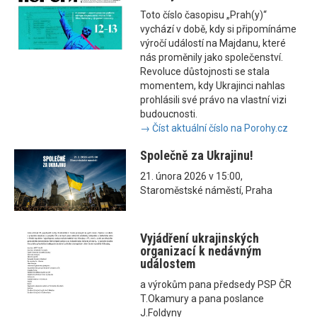
Toto číslo časopisu „Prah(y)“
vychází v době, kdy si připomínáme
výročí událostí na Majdanu, které
nás proměnily jako společenství.
Revoluce důstojnosti se stala
momentem, kdy Ukrajinci nahlas
prohlásili své právo na vlastní vizi
budoucnosti.
→ Číst aktuální číslo na Porohy.cz
Společně za Ukrajinu!
21. února 2026 v 15:00,
Staroměstské náměstí, Praha
Vyjádření ukrajinských
organizací k nedávným
událostem
a výrokům pana předsedy PSP ČR
T.Okamury a pana poslance
J.Foldyny