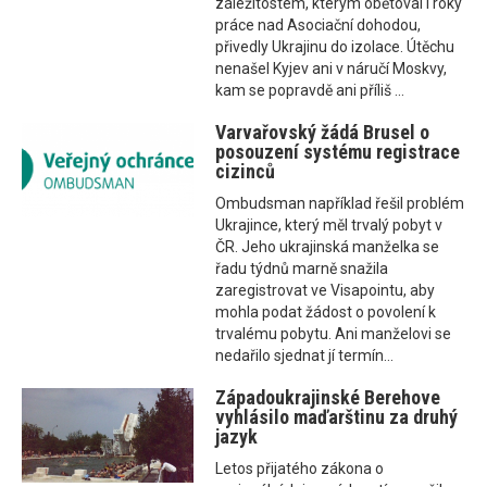
záležitostem, kterým obětoval i roky
práce nad Asociační dohodou,
přivedly Ukrajinu do izolace. Útěchu
nenašel Kyjev ani v náručí Moskvy,
kam se popravdě ani příliš ...
Varvařovský žádá Brusel o
posouzení systému registrace
cizinců
Ombudsman například řešil problém
Ukrajince, který měl trvalý pobyt v
ČR. Jeho ukrajinská manželka se
řadu týdnů marně snažila
zaregistrovat ve Visapointu, aby
mohla podat žádost o povolení k
trvalému pobytu. Ani manželovi se
nedařilo sjednat jí termín...
Západoukrajinské Berehove
vyhlásilo maďarštinu za druhý
jazyk
Letos přijatého zákona o