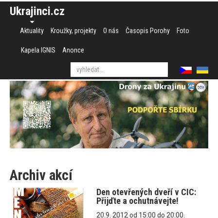
Ukrajinci.cz
Aktuality
Kroužky, projekty
O nás
Časopis Porohy
Foto
Kapela IGNIS
Anonce
Archiv akcí
Den otevřených dveří v CIC:
Přijďte a ochutnávejte!
20.9. 2012 od 15:00 do 20:00.