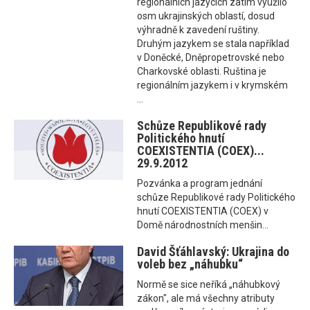
regionálních jazycích zatím využilo
osm ukrajinských oblastí, dosud
výhradně k zavedení ruštiny.
Druhým jazykem se stala například
v Doněcké, Dněpropetrovské nebo
Charkovské oblasti. Ruština je
regionálním jazykem i v krymském
...
Schůze Republikové rady
Politického hnutí
COEXISTENTIA (COEX)...
29.9.2012
Pozvánka a program jednání
schůze Republikové rady Politického
hnutí COEXISTENTIA (COEX) v
Domě národnostních menšin...
David Šťáhlavský: Ukrajina do
voleb bez „náhubku“
Normě se sice neříká „náhubkový
zákon", ale má všechny atributy