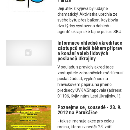
Její útěk z Kyjeva byl údajně
dramatický. Aktivistka uprchla ze
svého bytu přes balkon, když byla
dva týdny vystavena dohledu
agentů ukrajinské tajné policie SBU.
Informace ohledně akreditace
zástupců médií během příprav
a konání voleb lidových
poslanců Ukrajiny
V souladu s pravidly akreditace
zastupitele zahraničních médií musí
poslat žádost, vyplněnou na
hlavičkovém papíru, na jméno
předsedy ÚVK V.Shapovala (adresa:
01196, Kyjiv, nám. Lesi Ukrajinky, 1).
Poznejme se, sousedé - 23. 9.
2012 na Parukářce
- tak se jmenuje akce pro celou
rodinu, kterou v neděli 23. září