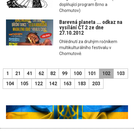
doplňující program Brno a
Chomutov)
Barevná planeta ... odkaz na
vysílání ČT 2 ze dne
27.10.2012
Ohlédnutí za druhým ročníkem
multikulturálního festivalu v
Chomutově.
1
21
41
62
82
99
100
101
102
103
104
105
122
142
163
183
203