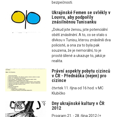
bezpečnosti.
Ukrajinské Femen se svlékly v
Louvru, aby podpořily
znásilněnou Tunisanku
„Dokud jste ženou, jste potenciální
obětí znásilnění. A to, co se stalo s
dívkou v Tunisu, kterou znásilnili dva
policisté, a ona za to byla pak
souzena, že je nemorální, to je
prostě šílené a ukazuje to, jaká je
realita.
Právní aspekty pobytu cizinců
v ČR - Přednáška (nejen) pro
cizince
čtvrtek 11. října od 16 hod. v MC
Klubíčko
Dny ukrajinské kultury v ČR
2012
Program 21. - 28. října 2012 (+