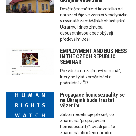
Devětašedesátiletá kazatelka od
narození žije ve vesnici Veselynivka
v rovinaté zemědělské oblasti jižní
Ukrajiny. I dnes zhruba
dvousethlavou obec obývají
především Češi.
EMPLOYMENT AND BUSINESS
IN THE CZECH REPUBLIC
SEMINAR
Pozvánku na zajímavý seminář,
který se týká zaměstnání a
podnikání v ČR.
Propagace homosexuality se
na Ukrajině bude trestat
vězením
Zákon nedefinuje přesně, co
znamená "propagování
homosexuality", uvádí jen, že
znamená ohrožení národní