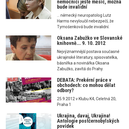
nemocnici ještě měsíc, možná
bude invalidní
... německý neuropatolog Lutz
Harms nevyloučil nebezpečí, že
Tymošenková bude invalidní.
Oksana Zabužko ve Slovanské
knihovně... 9. 10. 2012
Nejvýznamnější postava současné
ukrajinské literatury, spisovatelka,
básnířka a novinářka Oksana
Zabužko, zavítá do Prahy.
DEBATA: Prekérní práce v
obchodech: co mohou dělat
odbory?
25.9.2012 v Klubu K4, Celetná 20,
Praha 1
Ukrajina, davaj, Ukrajina!
Antologie postčernobylských
povídek