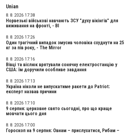
Unian
8. 8. 2026 17:38
Норвезькі військові навчають ЗСУ "духу вікінгів" для
виживання на фронті, - BI
8. 8. 2026 17:26
Один трагічний випадок змусив чоловіка схуднути на 25
кг за пів року, - The Mirror
8. 8. 2026 17:16
Вівці та віслюк врятували сонячну електростанцію у
США: їм доручили особливе завдання
8. 8. 2026 17:13
Україна ніколи не випускатиме ракети до Patriot:
експерт назвав причини
8. 8. 2026 17:10
9 серпня: церковне свято сьогодні, про що краще
мовчати цього дня
8. 8. 2026 17:00
Гороскоп на 9 серпня: Овнам – прислухатися, Рибам –