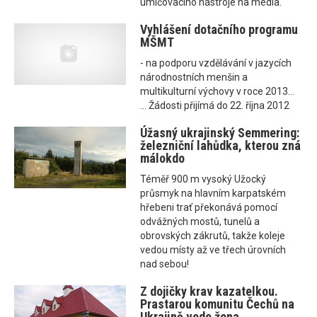
umlčovacího nástroje na média.
Vyhlášení dotačního programu
MŠMT
- na podporu vzdělávání v jazycích
národnostních menšin a
multikulturní výchovy v roce 2013...
... Žádosti přijímá do 22. října 2012
Úžasný ukrajinský Semmering:
železniční lahůdka, kterou zná
málokdo
Téměř 900 m vysoký Užocký
průsmyk na hlavním karpatském
hřebeni trať překonává pomocí
odvážných mostů, tunelů a
obrovských zákrutů, takže koleje
vedou místy až ve třech úrovních
nad sebou!
Z dojičky krav kazatelkou.
Prastarou komunitu Čechů na
Ukrajině vede žena