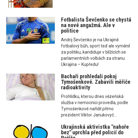
Fotbalista Ševčenko se chystá
na nové angažmá. Ale v
politice
Andrij Ševčenko je na Ukrajině
fotbalový bůh, sport teď ale vyměnil
za politiku, kandiduje v blížících se
parlamentních volbách za stranu
Ukrajina – Kupředu!
Bachaři prohledali pokoj
Tymošenkové. Zabavili měřiče
radioaktivity
Prohlídku, kterou dnes vězeňská
služba v nemocnici provedla, podle
Tymošenkové nařídil přímo
prezident Viktor Janukovyč...
Ukrajinská aktivistka "nahoře
bez" uprchla před policií do
Paříže