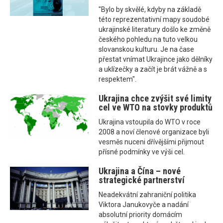
"Bylo by skvělé, kdyby na základě
této reprezentativní mapy soudobé
ukrajinské literatury došlo ke změně
českého pohledu na tuto velkou
slovanskou kulturu. Je na čase
přestat vnímat Ukrajince jako dělníky
a uklízečky a začít je brát vážně a s
respektem".
Ukrajina chce zvýšit své limity
cel ve WTO na stovky produktů
Ukrajina vstoupila do WTO v roce
2008 a noví členové organizace byli
vesměs nuceni dřívějšími přijmout
přísné podmínky ve výši cel.
Ukrajina a Čína – nové
strategické partnerství
Neadekvátní zahraniční politika
Viktora Janukovyče a nadání
absolutní priority domácím