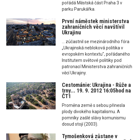
pořádá Městská část Praha 3 v
parku Parukářka.
První náměstek ministerstva
zahraničních věcí navštívil
Ukrajinu
... zúčastnil se mezinárodního fóra
„Ukrajinská nebloková politika v
evropském kontextu", pořádaného
Institutem světové politiky pod
patronací Ministerstva zahraničních
věcí Ukrajiny.
Cestománie: Ukrajina - Růže a
trny... 19. 9. 2012 16:05hod na
ČT1
Proměna země s sebou přinesla
plody divokého kapitalismu. A
pomníky zašlé slávy komunismu
dosud stojí (2003).
Tymošenková zůstane v