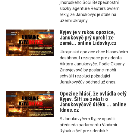
jihoruského Soči. Bezpečnostní
složky agentuře Reuters ovšem
řekly, že Janukovyč je stále na
území Ukrajiny .
Kyjev je v rukou opozice,
Janukovyč prý uprchl ze
země... online Lidovky.cz
Ukrajinská opozice chce hlasováním
dosáhnout rezignace prezidenta
Viktora Janukovyče. Podle Oksany
Zinovjevové by poslanci mohli
schválit rezoluci požadující
Janukovyčův odchod už dnes.
Opozice hlásí, že ovládla celý
Kyjev. Šíří se zvěsti o
Janukovyčově útěku ... online
Idnes.cz
S Janukovyčem Kyjev opustili
předseda parlamentu Vladimír
Rybak a šéf prezidentské