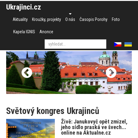
Ukrajinci.cz
Aktuality
Kroužky, projekty
O nás
Časopis Porohy
Foto
Kapela IGNIS
Anonce
Světový kongres Ukrajinců
Živě: Janukovyč opět zmizel,
jeho sídlo praská ve švech...
online na Aktualne.cz