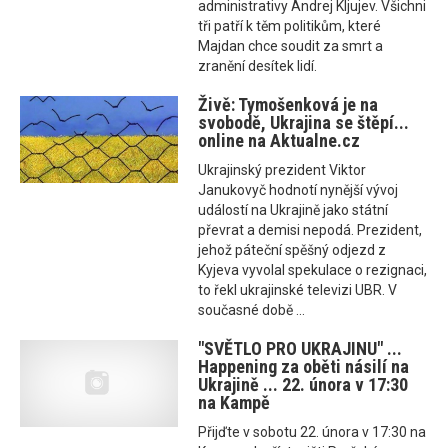
administrativy Andrej Kljujev. Všichni
tři patří k těm politikům, které
Majdan chce soudit za smrt a
zranění desítek lidí.
Živě: Tymošenková je na
svobodě, Ukrajina se štěpí...
online na Aktualne.cz
Ukrajinský prezident Viktor
Janukovyč hodnotí nynější vývoj
událostí na Ukrajině jako státní
převrat a demisi nepodá. Prezident,
jehož páteční spěšný odjezd z
Kyjeva vyvolal spekulace o rezignaci,
to řekl ukrajinské televizi UBR. V
současné době ...
"SVĚTLO PRO UKRAJINU" ...
Happening za oběti násilí na
Ukrajině ... 22. února v 17:30
na Kampě
Přijďte v sobotu 22. února v 17:30 na