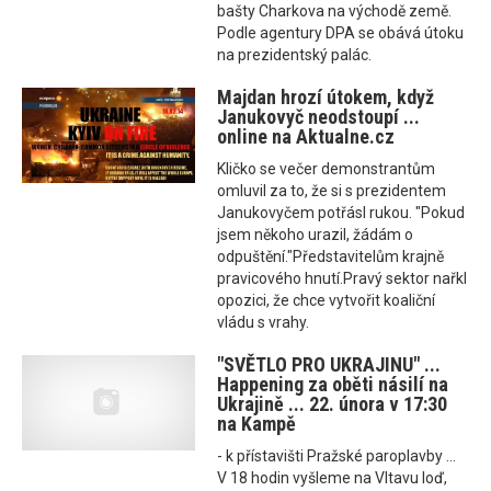
bašty Charkova na východě země.
Podle agentury DPA se obává útoku
na prezidentský palác.
Majdan hrozí útokem, když
Janukovyč neodstoupí ...
online na Aktualne.cz
Kličko se večer demonstrantům
omluvil za to, že si s prezidentem
Janukovyčem potřásl rukou. "Pokud
jsem někoho urazil, žádám o
odpuštění."Představitelům krajně
pravicového hnutí.Pravý sektor nařkl
opozici, že chce vytvořit koaliční
vládu s vrahy.
"SVĚTLO PRO UKRAJINU" ...
Happening za oběti násilí na
Ukrajině ... 22. února v 17:30
na Kampě
- k přístavišti Pražské paroplavby ...
V 18 hodin vyšleme na Vltavu loď,