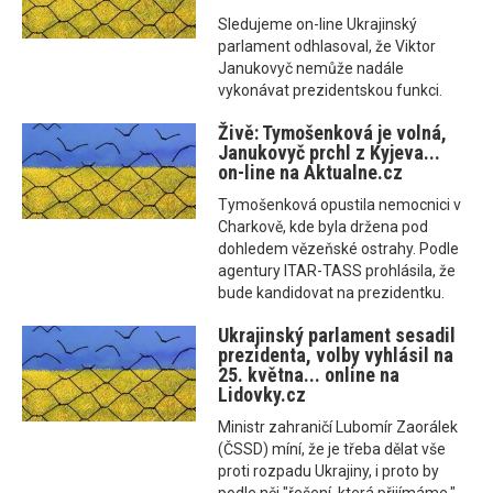
Sledujeme on-line Ukrajinský
parlament odhlasoval, že Viktor
Janukovyč nemůže nadále
vykonávat prezidentskou funkci.
Živě: Tymošenková je volná,
Janukovyč prchl z Kyjeva...
on-line na Aktualne.cz
Tymošenková opustila nemocnici v
Charkově, kde byla držena pod
dohledem vězeňské ostrahy. Podle
agentury ITAR-TASS prohlásila, že
bude kandidovat na prezidentku.
Ukrajinský parlament sesadil
prezidenta, volby vyhlásil na
25. května... online na
Lidovky.cz
Ministr zahraničí Lubomír Zaorálek
(ČSSD) míní, že je třeba dělat vše
proti rozpadu Ukrajiny, i proto by