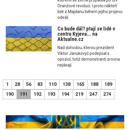
kterého se země propadla po tzv.
Oranžové revoluci. I proto někteří
lidé z Majdanu během jejího projevu
odešli.
Co bude dál? ptají se lidé v
centru Kyjeva... na
Aktualne.cz
Nad dohodou, kterou prezident
Viktor Janukovyč podepsal s
opozicí, totiž demonstranti zrovna
nejásají.
1
28
56
83
110
138
165
188
189
190
191
192
193
194
219
247
274