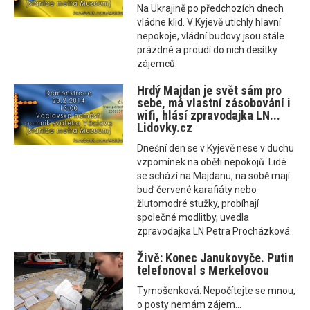
Na Ukrajině po předchozích dnech
vládne klid. V Kyjevě utichly hlavní
nepokoje, vládní budovy jsou stále
prázdné a proudí do nich desítky
zájemců.
Hrdý Majdan je svět sám pro
sebe, má vlastní zásobování i
wifi, hlásí zpravodajka LN...
Lidovky.cz
Dnešní den se v Kyjevě nese v duchu
vzpomínek na oběti nepokojů. Lidé
se schází na Majdanu, na sobě mají
buď červené karafiáty nebo
žlutomodré stužky, probíhají
společné modlitby, uvedla
zpravodajka LN Petra Procházková.
Živě: Konec Janukovyče. Putin
telefonoval s Merkelovou
Tymošenková: Nepočítejte se mnou,
o posty nemám zájem...