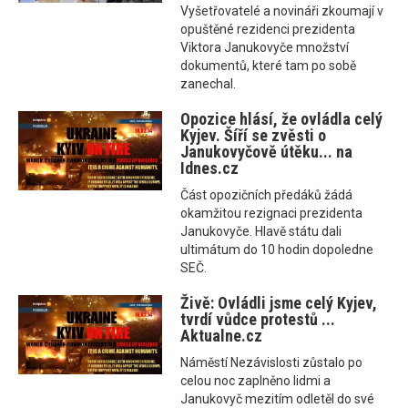
Vyšetřovatelé a novináři zkoumají v
opuštěné rezidenci prezidenta
Viktora Janukovyče množství
dokumentů, které tam po sobě
zanechal.
Opozice hlásí, že ovládla celý
Kyjev. Šíří se zvěsti o
Janukovyčově útěku... na
Idnes.cz
Část opozičních předáků žádá
okamžitou rezignaci prezidenta
Janukovyče. Hlavě státu dali
ultimátum do 10 hodin dopoledne
SEČ.
Živě: Ovládli jsme celý Kyjev,
tvrdí vůdce protestů ...
Aktualne.cz
Náměstí Nezávislosti zůstalo po
celou noc zaplněno lidmi a
Janukovyč mezitím odletěl do své