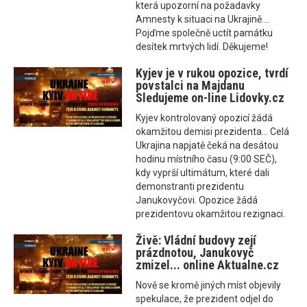
která upozorní na požadavky
Amnesty k situaci na Ukrajině....
Pojďme společně uctít památku
desítek mrtvých lidí. Děkujeme!
Kyjev je v rukou opozice, tvrdí
povstalci na Majdanu
Sledujeme on-line Lidovky.cz
Kyjev kontrolovaný opozicí žádá
okamžitou demisi prezidenta... Celá
Ukrajina napjatě čeká na desátou
hodinu místního času (9:00 SEČ),
kdy vyprší ultimátum, které dali
demonstranti prezidentu
Janukovyčovi. Opozice žádá
prezidentovu okamžitou rezignaci.
Živě: Vládní budovy zejí
prázdnotou, Janukovyč
zmizel... online Aktualne.cz
Nově se kromě jiných míst objevily
spekulace, že prezident odjel do