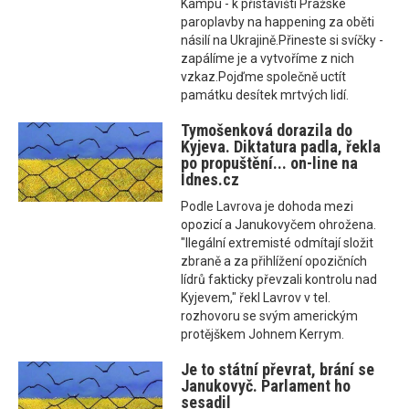
Kampu - k přístavišti Pražské
paroplavby na happening za oběti
násilí na Ukrajině.Přineste si svíčky -
zapálíme je a vytvoříme z nich
vzkaz.Pojďme společně uctít
památku desítek mrtvých lidí.
Tymošenková dorazila do
Kyjeva. Diktatura padla, řekla
po propuštění... on-line na
Idnes.cz
Podle Lavrova je dohoda mezi
opozicí a Janukovyčem ohrožena.
"Ilegální extremisté odmítají složit
zbraně a za přihlížení opozičních
lídrů fakticky převzali kontrolu nad
Kyjevem," řekl Lavrov v tel.
rozhovoru se svým americkým
protějškem Johnem Kerrym.
Je to státní převrat, brání se
Janukovyč. Parlament ho
sesadil