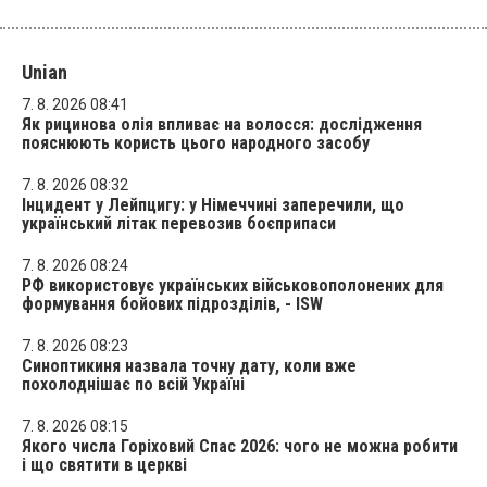
Unian
7. 8. 2026 08:41
Як рицинова олія впливає на волосся: дослідження
пояснюють користь цього народного засобу
7. 8. 2026 08:32
Інцидент у Лейпцигу: у Німеччині заперечили, що
український літак перевозив боєприпаси
7. 8. 2026 08:24
РФ використовує українських військовополонених для
формування бойових підрозділів, - ISW
7. 8. 2026 08:23
Синоптикиня назвала точну дату, коли вже
похолоднішає по всій Україні
7. 8. 2026 08:15
Якого числа Горіховий Спас 2026: чого не можна робити
і що святити в церкві