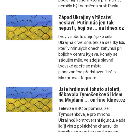
podle něj "řešení, která přijímáme,"
neměla být namířena proti Rusku.
Západ Ukrajiny vítězství
neslaví. Putin nás jen tak
nepustí, bojí se ... na Idnes.cz
Lvov v sobotu stejně jako celá
Ukrajina držel smutek za desítky lidí,
kteří v minulých dnech zahynuli při
bojích v centru Kyjeva. Konaly se
zádušní mše, ve zdejší slavné
Lvovské opeře se místo
plánovaného představení hrálo
Mozartova Requiem.
Jste hrdinové tohoto století,
děkovala Tymošenková lidem
na Majdanu ... on-line Idnes.cz
Televize BBC připomíná, že
Tymošenková je pro mnoho
Ukrajinců kontroverzní figurou. Řada
lidí ji viní z politického chaosu, do