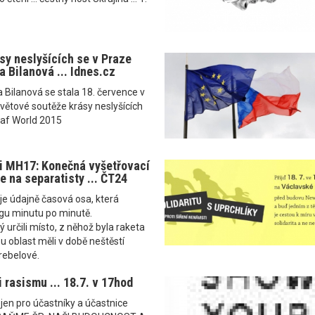
sy neslyšících se v Praze
a Bilanová ... Idnes.cz
a Bilanová se stala 18. července v
větové soutěže krásy neslyšících
eaf World 2015
i MH17: Konečná vyšetřovací
e na separatisty ... ČT24
je údajně časová osa, která
ngu minutu po minutě.
 určili místo, z něhož byla raketa
u oblast měli v době neštěstí
 rebelové.
 rasismu ... 18.7. v 17hod
ejen pro účastníky a účastnice