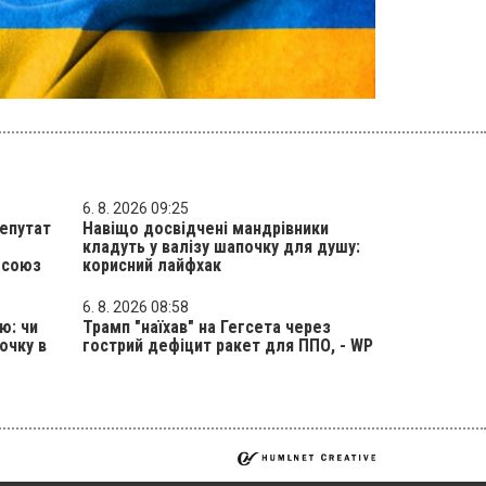
6. 8. 2026 09:25
епутат
Навіщо досвідчені мандрівники
кладуть у валізу шапочку для душу:
 союз
корисний лайфхак
6. 8. 2026 08:58
ю: чи
Трамп "наїхав" на Гегсета через
очку в
гострий дефіцит ракет для ППО, - WP