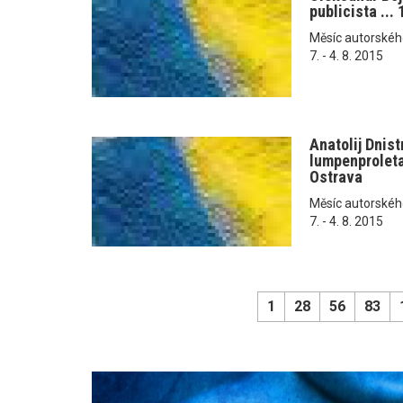
publicista ...
Měsíc autorského č
7. - 4. 8. 2015
Anatolij Dnist
lumpenproletar
Ostrava
Měsíc autorského č
7. - 4. 8. 2015
1
28
56
83