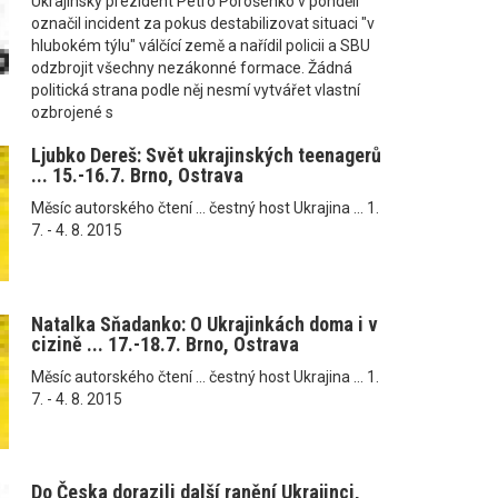
Ukrajinský prezident Petro Porošenko v pondělí
označil incident za pokus destabilizovat situaci "v
hlubokém týlu" válčící země a nařídil policii a SBU
odzbrojit všechny nezákonné formace. Žádná
politická strana podle něj nesmí vytvářet vlastní
ozbrojené s
Ljubko Dereš: Svět ukrajinských teenagerů
... 15.-16.7. Brno, Ostrava
Měsíc autorského čtení ... čestný host Ukrajina ... 1.
7. - 4. 8. 2015
Natalka Sňadanko: O Ukrajinkách doma i v
cizině ... 17.-18.7. Brno, Ostrava
Měsíc autorského čtení ... čestný host Ukrajina ... 1.
7. - 4. 8. 2015
Do Česka dorazili další ranění Ukrajinci,