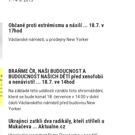
Občané proti extrémismu a násilí ... 18.7. v
17hod
Václavské náměstí, u prodejny New Yorker
BRAŇME ČR, NAŠI BUDOUCNOST A
BUDOUCNOST NAŠICH DĚTÍ před xenofobii
a nenávistí! ... 18.7. ve 14hod
Na základě této události vzniklo toto shromáždění,
které se bude konat 18. července v 14:00 v dolní
části Václavského náměstí před budovou New
Yorker.
Ukrajinci zatkli dva radikály, kteří stříleli u
Mukačeva ... Aktualne.cz