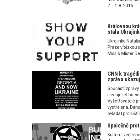
7. - 4. 8. 2015
Královnou krá
stala Ukrajink
Ukrajinka Natalij
Praze vítězkou s
Miss & Mister D
CNN k tragédi
zpráva ukazuj
Součástí zprávy 
sleduje let boei
Vyšetřovatelé prý
vystřelena. Dano
ovládat proruští
Společně proti
Kulturní večer n