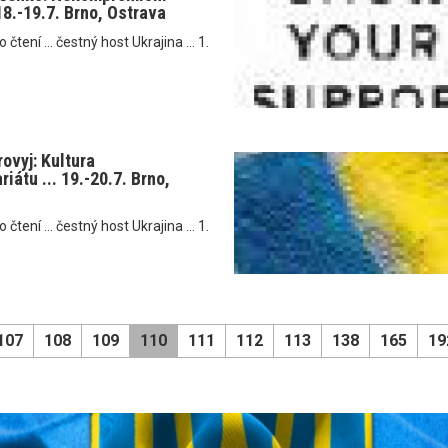
 18.-19.7. Brno, Ostrava
tení ... čestný host Ukrajina ... 1.
rovyj: Kultura
iátu ... 19.-20.7. Brno,
tení ... čestný host Ukrajina ... 1.
107
108
109
110
111
112
113
138
165
19