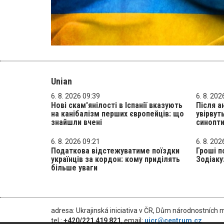
Unian
6. 8. 2026 09:39
6. 8. 202
Нові скам'янілості в Іспанії вказують
Після а
на канібалізм перших європейців: що
увірвут
знайшли вчені
синопт
6. 8. 2026 09:21
6. 8. 202
Податкова відстежуватиме поїздки
Гроші п
українців за кордон: кому приділять
Зодіаку
більше уваги
adresa: Ukrajinská iniciativa v ČR, Dům národnostních 
tel.:
+420/221 419 821
, email:
uicr@centrum.cz