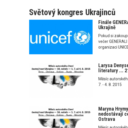
Světový kongres Ukrajinců
Finále GENERA
Ukrajině
Pokud si zakoupí
večer GENERALI 
organizaci UNICEF
Larysa Denys
literatury ... 
Měsíc autorského č
7. - 4. 8. 2015
Maryna Hrymyč
nedostávají ce
Ostrava
Měsíc autorského č