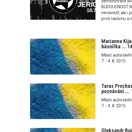
demonstrace B
BUDOUCNOST NAŠ
nenávistí!, ale 
proti rasismu a n
Marianna Kij
básnířka ... 1
Měsíc autorského č
7. - 4. 8. 2015
Taras Procha
poznávání ... 
Měsíc autorského č
7. - 4. 8. 2015
Oleksandr Bo