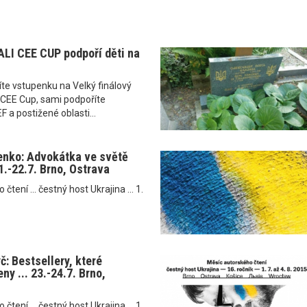
LI CEE CUP podpoří děti na
te vstupenku na Velký finálový
CEE Cup, sami podpoříte
 a postižené oblasti...
enko: Advokátka ve světě
21.-22.7. Brno, Ostrava
tení ... čestný host Ukrajina ... 1.
: Bestsellery, které
ny ... 23.-24.7. Brno,
tení ... čestný host Ukrajina ... 1.