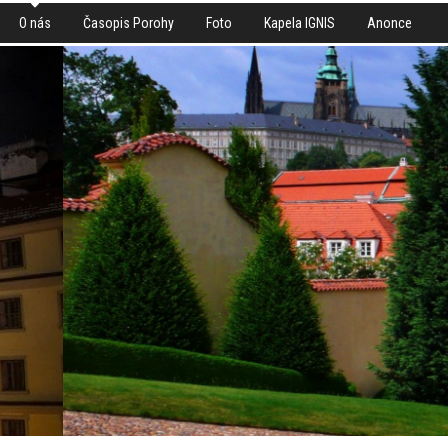
O nás
Časopis Porohy
Foto
Kapela IGNIS
Anonce