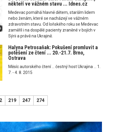
někteří ve vážném stavu ... Idnes.cz
Medevac pomáhá hlavně dětem, starším lidem
nebo ženám, které se nacházejí ve vážném
zdravotním stavu. Od loňského roku se Medevac
zaměřil i na dospělé pacienty zraněné v bojích v
Sýrii a právě na Ukrajině.
Halyna Petrosaňak: Pokušení promluvit a
potěšení ze čtení ... 20.-21.7. Brno,
Ostrava
Měsíc autorského čtení ... čestný host Ukrajina ... 1.
7. - 4. 8. 2015
2
219
247
274