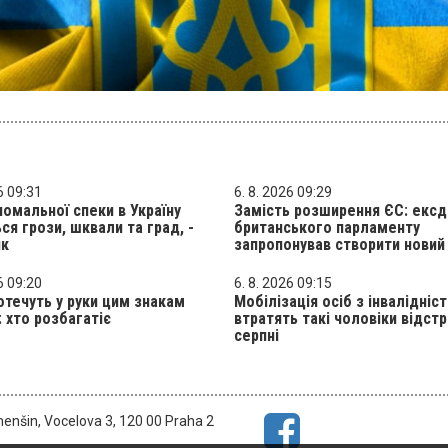
6 09:31
6. 8. 2026 09:29
номальної спеки в Україну
Замість розширення ЄС: ексд
ься грози, шквали та град, -
британського парламенту
ик
запропонував створити новий
6 09:20
6. 8. 2026 09:15
отечуть у руки цим знакам
Мобілізація осіб з інвалідніст
: хто розбагатіє
втратять такі чоловіки відстр
серпні
menšin, Vocelova 3, 120 00 Praha 2