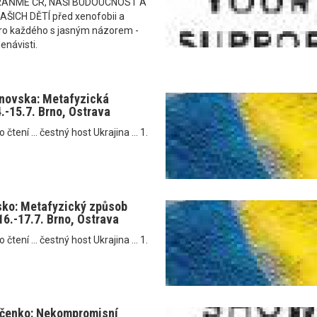
RAŇME ČR, NAŠI BUDOUCNOST A
ICH DĚTÍ před xenofobii a
i pro každého s jasným názorem -
enávisti.
anovska: Metafyzická
4.-15.7. Brno, Ostrava
tení ... čestný host Ukrajina ... 1.
sko: Metafyzický způsob
16.-17.7. Brno, Ostrava
tení ... čestný host Ukrajina ... 1.
jčenko: Nekompromisní