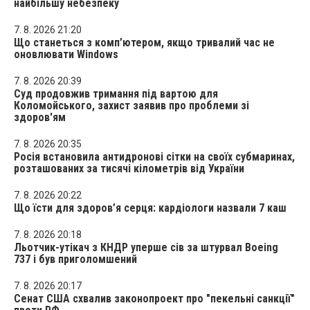
найбільшу небезпеку
7. 8. 2026 21:20
Що станеться з комп’ютером, якщо тривалий час не
оновлювати Windows
7. 8. 2026 20:39
Суд продовжив тримання під вартою для
Коломойського, захист заявив про проблеми зі
здоров'ям
7. 8. 2026 20:35
Росія встановила антидронові сітки на своїх субмаринах,
розташованих за тисячі кілометрів від України
7. 8. 2026 20:22
Що їсти для здоров’я серця: кардіологи назвали 7 каш
7. 8. 2026 20:18
Льотчик-утікач з КНДР уперше сів за штурвал Boeing
737 і був приголомшений
7. 8. 2026 20:17
Сенат США схвалив законопроект про "пекельні санкції"