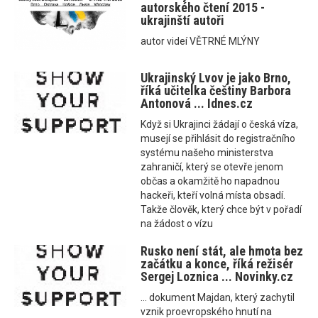
autorského čtení 2015 -
ukrajinští autoři
autor videí VĚTRNÉ MLÝNY
Ukrajinský Lvov je jako Brno,
říká učitelka češtiny Barbora
Antonová ... Idnes.cz
Když si Ukrajinci žádají o česká víza,
musejí se přihlásit do registračního
systému našeho ministerstva
zahraničí, který se otevře jenom
občas a okamžitě ho napadnou
hackeři, kteří volná místa obsadí.
Takže člověk, který chce být v pořadí
na žádost o vízu
Rusko není stát, ale hmota bez
začátku a konce, říká režisér
Sergej Loznica ... Novinky.cz
... dokument Majdan, který zachytil
vznik proevropského hnutí na