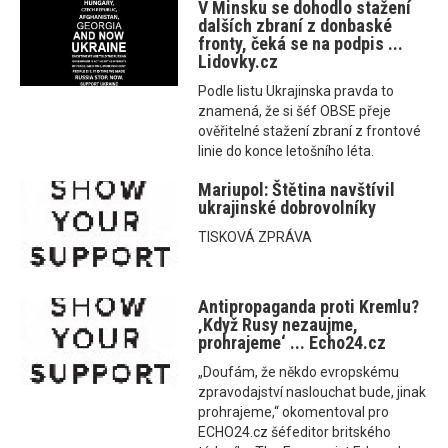
V Minsku se dohodlo stažení
dalších zbraní z donbaské
fronty, čeká se na podpis ...
Lidovky.cz
Podle listu Ukrajinska pravda to
znamená, že si šéf OBSE přeje
ověřitelné stažení zbraní z frontové
linie do konce letošního léta.
Mariupol: Štětina navštívil
ukrajinské dobrovolníky
TISKOVÁ ZPRÁVA
Antipropaganda proti Kremlu?
‚Když Rusy nezaujme,
prohrajeme‘ ... Echo24.cz
„Doufám, že někdo evropskému
zpravodajství naslouchat bude, jinak
prohrajeme,“ okomentoval pro
ECHO24.cz šéfeditor britského