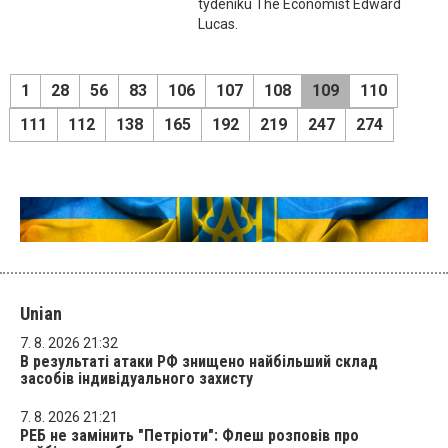
týdeníku The Economist Edward
Lucas.
1
28
56
83
106
107
108
109
110
111
112
138
165
192
219
247
274
Unian
7. 8. 2026 21:32
В результаті атаки РФ знищено найбільший склад
засобів індивідуального захисту
7. 8. 2026 21:21
РЕБ не замінить "Петріоти": Флеш розповів про