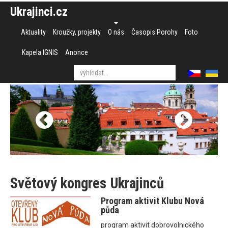
Ukrajinci.cz
Aktuality
Kroužky, projekty
O nás
Časopis Porohy
Foto
Kapela IGNIS
Anonce
Světový kongres Ukrajinců
Program aktivit Klubu Nová
půda
program aktivit dobrovolnického