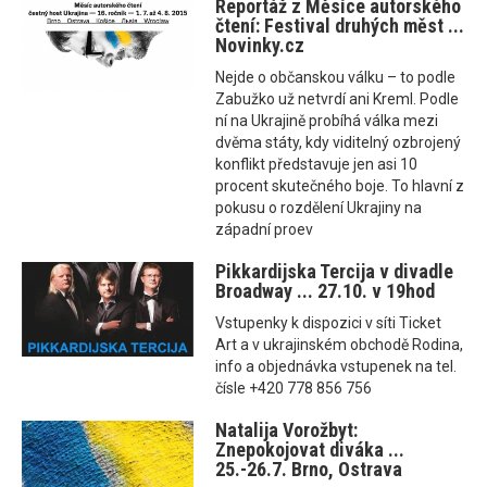
Reportáž z Měsíce autorského
čtení: Festival druhých měst ...
Novinky.cz
Nejde o občanskou válku – to podle
Zabužko už netvrdí ani Kreml. Podle
ní na Ukrajině probíhá válka mezi
dvěma státy, kdy viditelný ozbrojený
konflikt představuje jen asi 10
procent skutečného boje. To hlavní z
pokusu o rozdělení Ukrajiny na
západní proev
Pikkardijska Tercija v divadle
Broadway ... 27.10. v 19hod
Vstupenky k dispozici v síti Ticket
Art a v ukrajinském obchodě Rodina,
info a objednávka vstupenek na tel.
čísle +420 778 856 756
Natalija Vorožbyt:
Znepokojovat diváka ...
25.-26.7. Brno, Ostrava