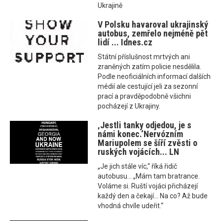
Ukrajině
V Polsku havaroval ukrajinský
autobus, zemřelo nejméně pět
lidí ... Idnes.cz
Státní příslušnost mrtvých ani
zraněných zatím policie nesdělila.
Podle neoficiálních informací dalších
médií ale cestující jeli za sezonní
prací a pravděpodobně všichni
pocházejí z Ukrajiny.
‚Jestli tanky odjedou, je s
námi konec.‘Nervózním
Mariupolem se šíří zvěsti o
ruských vojácích... LN
„Je jich stále víc,“ říká řidič
autobusu... „Mám tam bratrance.
Voláme si. Ruští vojáci přicházejí
každý den a čekají… Na co? Až bude
vhodná chvíle udeřit.“