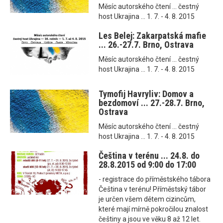
Měsíc autorského čtení ... čestný
host Ukrajina ... 1. 7. - 4. 8. 2015
Les Belej: Zakarpatská mafie
... 26.-27.7. Brno, Ostrava
Měsíc autorského čtení ... čestný
host Ukrajina ... 1. 7. - 4. 8. 2015
Tymofij Havryliv: Domov a
bezdomoví ... 27.-28.7. Brno,
Ostrava
Měsíc autorského čtení ... čestný
host Ukrajina ... 1. 7. - 4. 8. 2015
Čeština v terénu ... 24.8. do
28.8.2015 od 9:00 do 17:00
- registrace do příměstského tábora
Čeština v terénu! Příměstský tábor
je určen všem dětem cizincům,
které mají mírně pokročilou znalost
češtiny a jsou ve věku 8 až 12 let.