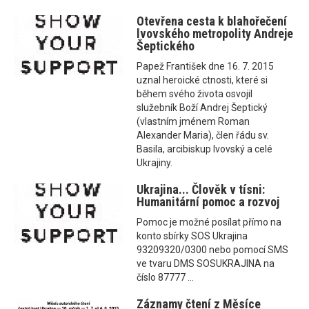
Otevřena cesta k blahořečení
lvovského metropolity Andreje
Šeptického
Papež František dne 16. 7. 2015
uznal heroické ctnosti, které si
během svého života osvojil
služebník Boží Andrej Šeptický
(vlastním jménem Roman
Alexander Maria), člen řádu sv.
Basila, arcibiskup lvovský a celé
Ukrajiny.
Ukrajina... Člověk v tísni:
Humanitární pomoc a rozvoj
Pomoc je možné posílat přímo na
konto sbírky SOS Ukrajina
93209320/0300 nebo pomocí SMS
ve tvaru DMS SOSUKRAJINA na
číslo 87777 ...
Záznamy čtení z Měsíce