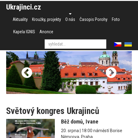
Ukrajinci.cz
Aktuality
Kroužky, projekty
O nás
Časopis Porohy
Foto
Kapela IGNIS
Anonce
Světový kongres Ukrajinců
Běž domů, Ivane
20. srpna | 18:00 náměstí Borise
Němcova, Praha