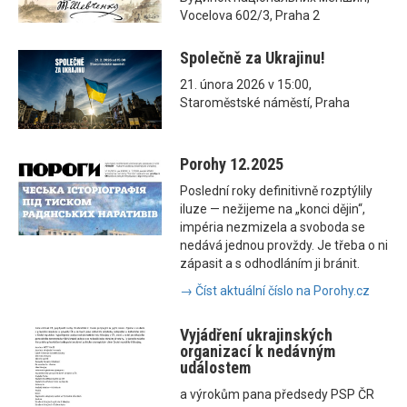
Vocelova 602/3, Praha 2
Společně za Ukrajinu!
21. února 2026 v 15:00,
Staroměstské náměstí, Praha
Porohy 12.2025
Poslední roky definitivně rozptýlily
iluze — nežijeme na „konci dějin“,
impéria nezmizela a svoboda se
nedává jednou provždy. Je třeba o ni
zápasit a s odhodláním ji bránit.
→ Číst aktuální číslo na Porohy.cz
Vyjádření ukrajinských
organizací k nedávným
událostem
a výrokům pana předsedy PSP ČR