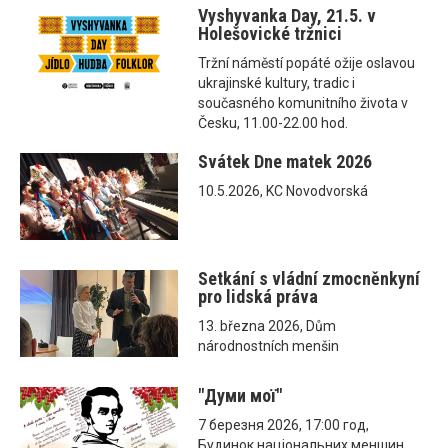
Vyshyvanka Day, 21.5. v
Holešovické tržnici
Tržní náměstí popáté ožije oslavou
ukrajinské kultury, tradic i
současného komunitního života v
Česku, 11.00-22.00 hod.
Svátek Dne matek 2026
10.5.2026, KC Novodvorská
Setkání s vládní zmocněnkyní
pro lidská práva
13. března 2026, Dům
národnostních menšin
"Думи мої"
7 березня 2026, 17:00 год,
Будинок національних меншин,