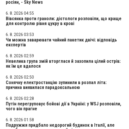
росіян, - Sky News
6. 8. 2026 04:55
Вівсянка проти граноли: дієтологи розповіли, що краще
для контролю рівня цукру в крові
6. 8. 2026 03:53
Чи можна заварювати чайний пакетик двічі: відповідь
експертів
6. 8. 2026 02:59
Невелика група змій вторглася й захопила цілий острів:
як їм це вдалося
6. 8. 2026 02:50
Сонячну електростанцію зупинили в розпал літа:
причина виявилася парадоксальною
6. 8. 2026 02:28
Путін перегруповує бойові дії в Україні: у WSJ розповіли,
чого він прагне
6. 8. 2026 01:58
Подружжя придбало недорогий будинок в Італії, але