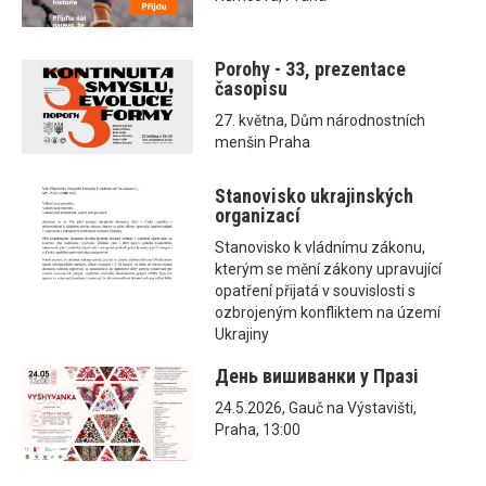
Porohy - 33, prezentace
časopisu
27. května, Dům národnostních
menšin Praha
Stanovisko ukrajinských
organizací
Stanovisko k vládnímu zákonu,
kterým se mění zákony upravující
opatření přijatá v souvislosti s
ozbrojeným konfliktem na území
Ukrajiny
День вишиванки у Празі
24.5.2026, Gauč na Výstavišti,
Praha, 13:00