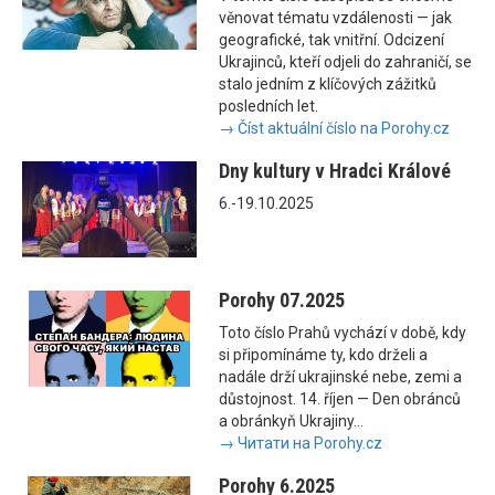
věnovat tématu vzdálenosti — jak
geografické, tak vnitřní. Odcizení
Ukrajinců, kteří odjeli do zahraničí, se
stalo jedním z klíčových zážitků
posledních let.
→ Číst aktuální číslo na Porohy.cz
Dny kultury v Hradci Králové
6.-19.10.2025
Porohy 07.2025
Toto číslo Prahů vychází v době, kdy
si připomínáme ty, kdo drželi a
nadále drží ukrajinské nebe, zemi a
důstojnost. 14. říjen — Den obránců
a obránkyň Ukrajiny...
→ Читати на Porohy.cz
Porohy 6.2025