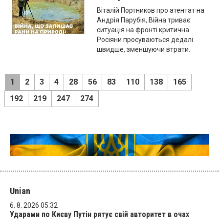
Віталій Портников про атентат на
Андрія Парубія, Війна триває:
ситуація на фронті критична.
Росіяни просуваються дедалі
швидше, зменшуючи втрати.
1
2
3
4
28
56
83
110
138
165
192
219
247
274
Unian
6. 8. 2026 05:32
Ударами по Києву Путін рятує свій авторитет в очах