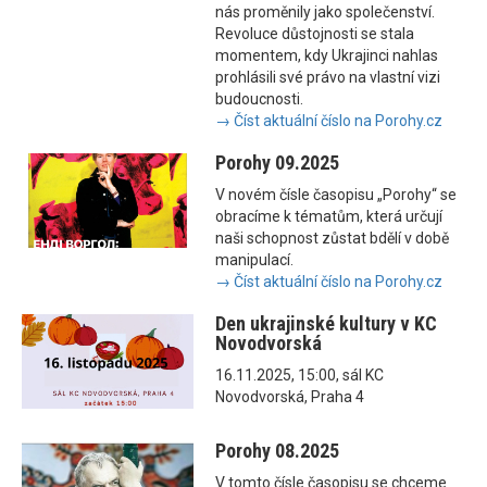
nás proměnily jako společenství.
Revoluce důstojnosti se stala
momentem, kdy Ukrajinci nahlas
prohlásili své právo na vlastní vizi
budoucnosti.
→ Číst aktuální číslo na Porohy.cz
Porohy 09.2025
V novém čísle časopisu „Porohy“ se
obracíme k tématům, která určují
naši schopnost zůstat bdělí v době
manipulací.
→ Číst aktuální číslo na Porohy.cz
Den ukrajinské kultury v KC
Novodvorská
16.11.2025, 15:00, sál KC
Novodvorská, Praha 4
Porohy 08.2025
V tomto čísle časopisu se chceme