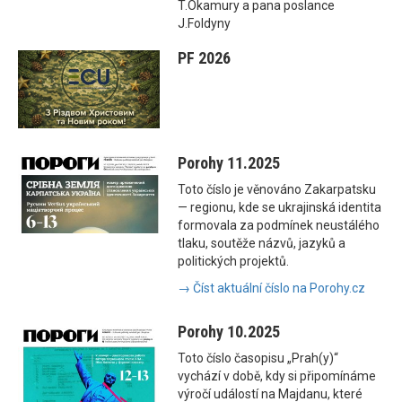
T.Okamury a pana poslance
J.Foldyny
PF 2026
Porohy 11.2025
Toto číslo je věnováno Zakarpatsku
— regionu, kde se ukrajinská identita
formovala za podmínek neustálého
tlaku, soutěže názvů, jazyků a
politických projektů.
→ Číst aktuální číslo na Porohy.cz
Porohy 10.2025
Toto číslo časopisu „Prah(y)“
vychází v době, kdy si připomínáme
výročí událostí na Majdanu, které