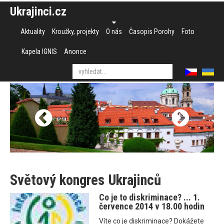
Ukrajinci.cz
Aktuality
Kroužky, projekty
O nás
Časopis Porohy
Foto
Kapela IGNIS
Anonce
Světový kongres Ukrajinců
Co je to diskriminace? ... 1.
července 2014 v 18.00 hodin
Víte co je diskriminace? Dokážete