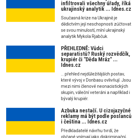
infiltrovali všechny úřady, říká
ukrajinský analytik ... Idnes.cz
Současná krize na Ukrajině je
dědictvím její neschopnosti zúčtovat
se svou minulostí, míní ukrajinský
analytik Mykola Rjabčuk.
PŘEHLEDNĚ: Vůdci
separatistů? Ruský rozvědčík,
krupiér či "Děda Mráz" ...
Idnes.cz
... přehled nejdůležitějších postav,
které vývoj v Donbasu ovlivňují. Jsou
mezi nimi členové neonacistických
skupin, váleční veteráni a například i
bývalý krupiér.
Azbuka nestačí. U cizojazyčné
reklamy má být podle poslanců
i čeština ... Idnes.cz
Předkladatelé návrhu tvrdí, že
občané vnímají jako diskriminační,