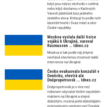
když jsou názvy obchodů v ruštině,
nebo když dostanou v Karlových
Varech jídelníček bez jediného
českého slova. Kritizují to podle nich
lázeňští hosté i Svaz měst a obcí
České republiky.
Moskva vyslala další tisíce
vojáků k Ukrajině, varoval
Rasmussen ... Idnes.cz
Moskva si tak podle něj zřejmě
nechává otevřenou možnost další
intervence na Ukrajině.
Česko evakuovalo konzulát v
Doněcku, otevírá ale
Dněpropetrovsk ... Idnes.cz
Dněpropetrovsk je s více než
milionem obyvatel třetím největším
městem na Ukrajině a stejně
důležitým, možná ještě důležitějším
průmyslovým centrem než Doněck.