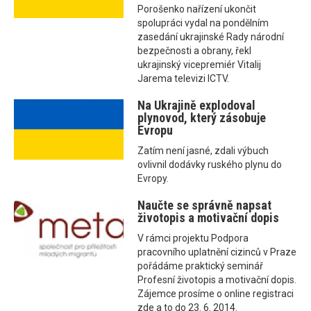
Porošenko nařízení ukončit
spolupráci vydal na pondělním
zasedání ukrajinské Rady národní
bezpečnosti a obrany, řekl
ukrajinský vicepremiér Vitalij
Jarema televizi ICTV.
Na Ukrajině explodoval
plynovod, který zásobuje
Evropu
Zatím není jasné, zdali výbuch
ovlivnil dodávky ruského plynu do
Evropy.
Naučte se správně napsat
životopis a motivační dopis
V rámci projektu Podpora
pracovního uplatnění cizinců v Praze
pořádáme praktický seminář
Profesní životopis a motivační dopis.
Zájemce prosíme o online registraci
zde a to do 23. 6. 2014.