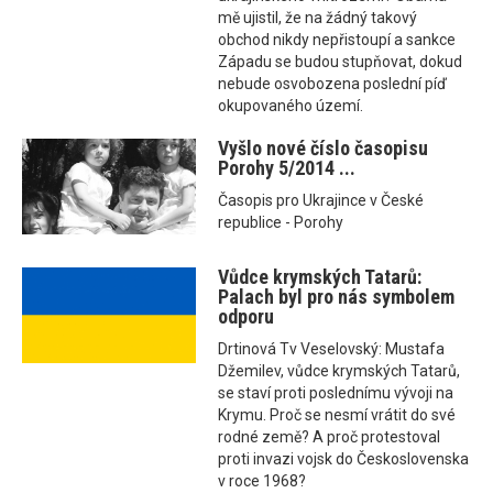
mě ujistil, že na žádný takový
obchod nikdy nepřistoupí a sankce
Západu se budou stupňovat, dokud
nebude osvobozena poslední píď
okupovaného území.
Vyšlo nové číslo časopisu
Porohy 5/2014 ...
Časopis pro Ukrajince v České
republice - Porohy
Vůdce krymských Tatarů:
Palach byl pro nás symbolem
odporu
Drtinová Tv Veselovský: Mustafa
Džemilev, vůdce krymských Tatarů,
se staví proti poslednímu vývoji na
Krymu. Proč se nesmí vrátit do své
rodné země? A proč protestoval
proti invazi vojsk do Československa
v roce 1968?