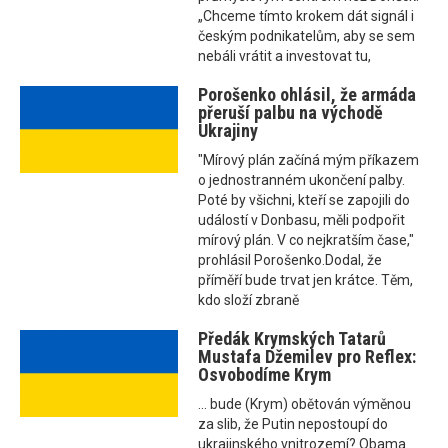
„Chceme tímto krokem dát signál i
českým podnikatelům, aby se sem
nebáli vrátit a investovat tu,
Porošenko ohlásil, že armáda
přeruší palbu na východě
Ukrajiny
"Mírový plán začíná mým příkazem
o jednostranném ukončení palby.
Poté by všichni, kteří se zapojili do
událostí v Donbasu, měli podpořit
mírový plán. V co nejkratším čase,"
prohlásil Porošenko.Dodal, že
příměří bude trvat jen krátce. Těm,
kdo složí zbraně
Předák Krymských Tatarů
Mustafa Džemilev pro Reflex:
Osvobodíme Krym
... bude (Krym) obětován výměnou
za slib, že Putin nepostoupí do
ukrajinského vnitrozemí? Obama