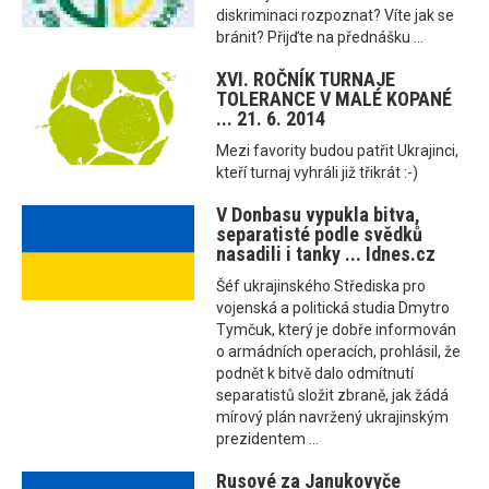
diskriminaci rozpoznat? Víte jak se
bránit? Přijďte na přednášku ...
XVI. ROČNÍK TURNAJE
TOLERANCE V MALÉ KOPANÉ
... 21. 6. 2014
Mezi favority budou patřit Ukrajinci,
kteří turnaj vyhráli již třikrát :-)
V Donbasu vypukla bitva,
separatisté podle svědků
nasadili i tanky ... Idnes.cz
Šéf ukrajinského Střediska pro
vojenská a politická studia Dmytro
Tymčuk, který je dobře informován
o armádních operacích, prohlásil, že
podnět k bitvě dalo odmítnutí
separatistů složit zbraně, jak žádá
mírový plán navržený ukrajinským
prezidentem ...
Rusové za Janukovyče