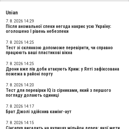
Unian
7. 8. 2026 14:29
Після аномальної спеки негода накриє усю Україну:
оголошено І рівень небезпеки
7. 8. 2026 14:25
Тест зі склянкою допоможе перевірити, чи справно
працюють ваші пластикові вікна
7. 8. 2026 14:25
Дрони вже пів доби атакують Крим: у Ялті зафіксована
пожежа в районі порту
7. 8. 2026 14:20
Тест для перевірки IQ із сірниками, який з першого
погляду долають одиниці
7. 8. 2026 14:17
Брат Джолі здійснив камінг-аут
7. 8. 2026 14:15
Сінгапур висадить на вулицях мільйон дерев: якої мети