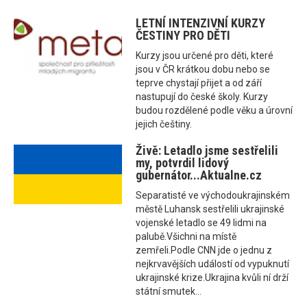
LETNÍ INTENZIVNÍ KURZY
ČESTINY PRO DĚTI
Kurzy jsou určené pro děti, které
jsou v ČR krátkou dobu nebo se
teprve chystají přijet a od září
nastupují do české školy. Kurzy
budou rozdělené podle věku a úrovní
jejich češtiny.
Živě: Letadlo jsme sestřelili
my, potvrdil lidový
gubernátor...Aktualne.cz
Separatisté ve východoukrajinském
městě Luhansk sestřelili ukrajinské
vojenské letadlo se 49 lidmi na
palubě.Všichni na místě
zemřeli.Podle CNN jde o jednu z
nejkrvavějších událostí od vypuknutí
ukrajinské krize.Ukrajina kvůli ní drží
státní smutek...