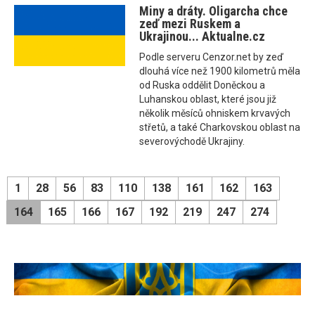
Miny a dráty. Oligarcha chce
zeď mezi Ruskem a
Ukrajinou... Aktualne.cz
Podle serveru Cenzor.net by zeď
dlouhá více než 1900 kilometrů měla
od Ruska oddělit Doněckou a
Luhanskou oblast, které jsou již
několik měsíců ohniskem krvavých
střetů, a také Charkovskou oblast na
severovýchodě Ukrajiny.
1
28
56
83
110
138
161
162
163
164
165
166
167
192
219
247
274