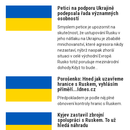
Petici na podporu Ukrajině
podepsala řada významných
osobností
Smyslem petice je upozornit na
skutečnost, že ustupování Rusku v
jeho nátlaku na Ukrajinu je zbabělé
mnichovanství, které agresora nikdy
nezastaví, nýbrž naopak zhorší
situaci v celé východní Evropě.
Rusko totiž porušuje mezinárodní
dohody.Když to bude...
Porošenko: Hned jak uzavřeme
hranice s Ruskem, vyhlásím
příměří...Idnes.cz
Předpokladem je podle něj plné
obnovení kontroly hranic s Ruskem.
Kyjev zastavil zbrojní
spolupráci s Ruskem. To už
hledá náhradu