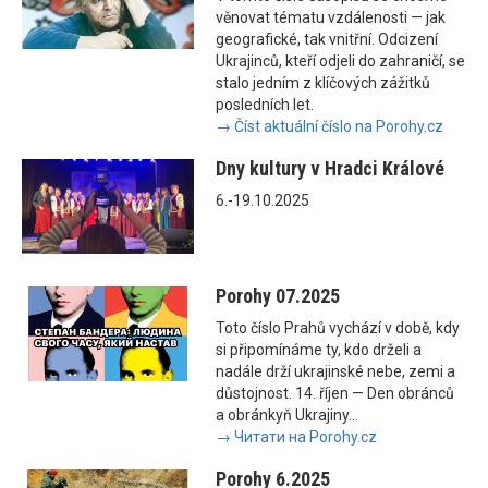
věnovat tématu vzdálenosti — jak
geografické, tak vnitřní. Odcizení
Ukrajinců, kteří odjeli do zahraničí, se
stalo jedním z klíčových zážitků
posledních let.
→ Číst aktuální číslo na Porohy.cz
Dny kultury v Hradci Králové
6.-19.10.2025
Porohy 07.2025
Toto číslo Prahů vychází v době, kdy
si připomínáme ty, kdo drželi a
nadále drží ukrajinské nebe, zemi a
důstojnost. 14. říjen — Den obránců
a obránkyň Ukrajiny...
→ Читати на Porohy.cz
Porohy 6.2025