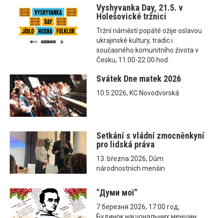
Vyshyvanka Day, 21.5. v
Holešovické tržnici
Tržní náměstí popáté ožije oslavou
ukrajinské kultury, tradic i
současného komunitního života v
Česku, 11.00-22.00 hod.
Svátek Dne matek 2026
10.5.2026, KC Novodvorská
Setkání s vládní zmocněnkyní
pro lidská práva
13. března 2026, Dům
národnostních menšin
"Думи мої"
7 березня 2026, 17:00 год,
Будинок національних меншин,