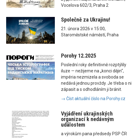
Vocelova 602/3, Praha 2
Společně za Ukrajinu!
21. února 2026 v 15:00,
Staroměstské náměstí, Praha
Porohy 12.2025
Poslední roky definitivně rozptýlily
iluze — nežijeme na „konci dějin“,
impéria nezmizela a svoboda se
nedává jednou provždy. Je třeba o ni
zápasit a s odhodláním ji bránit.
→ Číst aktuální číslo na Porohy.cz
Vyjádření ukrajinských
organizací k nedávným
událostem
a výrokům pana předsedy PSP ČR