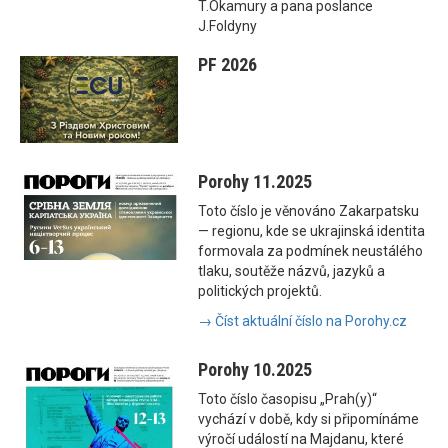
T.Okamury a pana poslance
J.Foldyny
PF 2026
Porohy 11.2025
Toto číslo je věnováno Zakarpatsku
— regionu, kde se ukrajinská identita
formovala za podmínek neustálého
tlaku, soutěže názvů, jazyků a
politických projektů.
→ Číst aktuální číslo na Porohy.cz
Porohy 10.2025
Toto číslo časopisu „Prah(y)“
vychází v době, kdy si připomínáme
výročí událostí na Majdanu, které