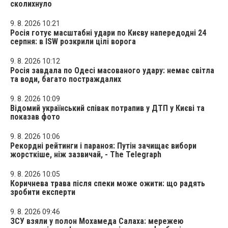
сколихнуло
9. 8. 2026 10:21
Росія готує масштабні удари по Києву напередодні 24
серпня: в ISW розкрили цілі ворога
9. 8. 2026 10:12
Росія завдала по Одесі масованого удару: немає світла
та води, багато постраждалих
9. 8. 2026 10:09
Відомий український співак потрапив у ДТП у Києві та
показав фото
9. 8. 2026 10:06
Рекордні рейтинги і параноя: Путін зачищає вибори
жорсткіше, ніж зазвичай, - The Telegraph
9. 8. 2026 10:05
Коричнева трава після спеки може ожити: що радять
зробити експерти
9. 8. 2026 09:46
ЗСУ взяли у полон Мохамеда Салаха: мережею