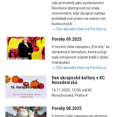
nás proměnily jako společenství.
Revoluce důstojnosti se stala
momentem, kdy Ukrajinci nahlas
prohlásili své právo na vlastní vizi
budoucnosti.
→ Číst aktuální číslo na Porohy.cz
Porohy 09.2025
V novém čísle časopisu „Porohy“ se
obracíme k tématům, která určují
naši schopnost zůstat bdělí v době
manipulací.
→ Číst aktuální číslo na Porohy.cz
Den ukrajinské kultury v KC
Novodvorská
16.11.2025, 15:00, sál KC
Novodvorská, Praha 4
Porohy 08.2025
V tomto čísle časopisu se chceme