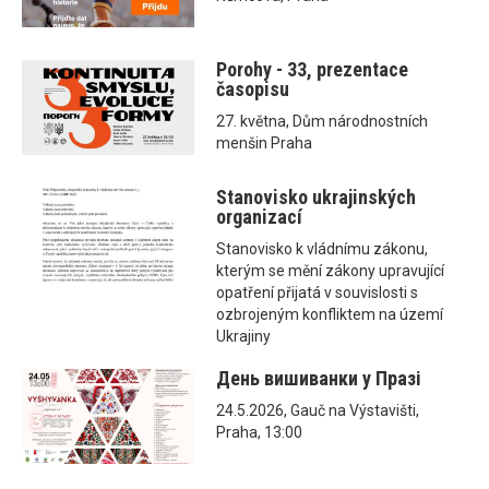
Porohy - 33, prezentace
časopisu
27. května, Dům národnostních
menšin Praha
Stanovisko ukrajinských
organizací
Stanovisko k vládnímu zákonu,
kterým se mění zákony upravující
opatření přijatá v souvislosti s
ozbrojeným konfliktem na území
Ukrajiny
День вишиванки у Празі
24.5.2026, Gauč na Výstavišti,
Praha, 13:00