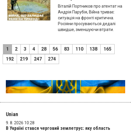
Віталій Портников про атентат на
Андрія Парубія, Війна триває:
ситуація на фронті критична.
Росіяни просуваються дедалі
швидше, зменшуючи втрати.
1
2
3
4
28
56
83
110
138
165
192
219
247
274
Unian
9. 8. 2026 10:28
В Україні стався черговий землетрус: яку область