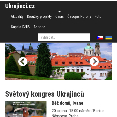
Ukrajinci.cz
Aktuality
Kroužky, projekty
O nás
Časopis Porohy
Foto
Kapela IGNIS
Anonce
Světový kongres Ukrajinců
Běž domů, Ivane
20. srpna | 18:00 náměstí Borise
Němcova, Praha