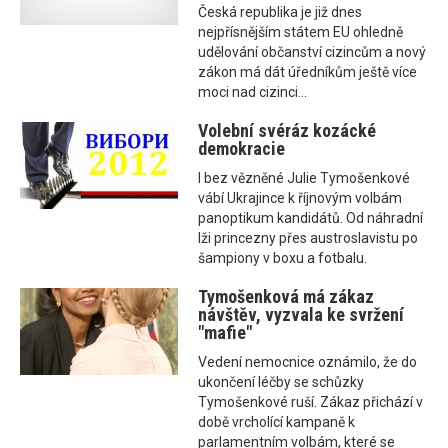
Česká republika je již dnes
nejpřísnějším státem EU ohledně
udělování občanství cizincům a nový
zákon má dát úředníkům ještě více
moci nad cizinci...
Volební svéráz kozácké
demokracie
I bez vězněné Julie Tymošenkové
vábí Ukrajince k říjnovým volbám
panoptikum kandidátů. Od náhradní
lži princezny přes austroslavistu po
šampiony v boxu a fotbalu.
Tymošenková má zákaz
návštěv, vyzvala ke svržení
"mafie"
Vedení nemocnice oznámilo, že do
ukončení léčby se schůzky
Tymošenkové ruší. Zákaz přichází v
době vrcholící kampaně k
parlamentním volbám, které se