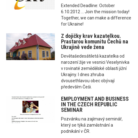
Extended Deadline: October
6.10.2012 ... Join the mission today!
Together, we can make a difference
for Ukraine!
Z dojičky krav kazatelkou.
Prastarou komunitu Čechů na
Ukrajině vede žena
Devětašedesátiletá kazatelka od
narození žije ve vesnici Veselynivka
v rovinaté zemědělské oblasti jižní
Ukrajiny. I dnes zhruba
dvousethlavou obec obývají
především Češi.
EMPLOYMENT AND BUSINESS
IN THE CZECH REPUBLIC
SEMINAR
Pozvánku na zajímavý seminář,
který se týká zaměstnání a
podnikání v ČR.