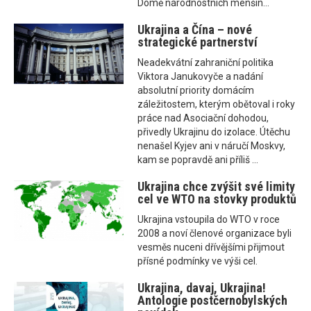
Domě národnostních menšin...
Ukrajina a Čína – nové
strategické partnerství
Neadekvátní zahraniční politika
Viktora Janukovyče a nadání
absolutní priority domácím
záležitostem, kterým obětoval i roky
práce nad Asociační dohodou,
přivedly Ukrajinu do izolace. Útěchu
nenašel Kyjev ani v náručí Moskvy,
kam se popravdě ani příliš ...
Ukrajina chce zvýšit své limity
cel ve WTO na stovky produktů
Ukrajina vstoupila do WTO v roce
2008 a noví členové organizace byli
vesměs nuceni dřívějšími přijmout
přísné podmínky ve výši cel.
Ukrajina, davaj, Ukrajina!
Antologie postčernobylských