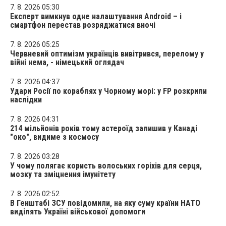
7. 8. 2026 05:30
Експерт вимкнув одне налаштування Android – і
смартфон перестав розряджатися вночі
7. 8. 2026 05:25
Червневий оптимізм українців вивітрився, перелому у
війні нема, - німецький оглядач
7. 8. 2026 04:37
Удари Росії по кораблях у Чорному морі: у FP розкрили
наслідки
7. 8. 2026 04:31
214 мільйонів років тому астероїд залишив у Канаді
"око", видиме з космосу
7. 8. 2026 03:28
У чому полягає користь волоських горіхів для серця,
мозку та зміцнення імунітету
7. 8. 2026 02:52
В Генштабі ЗСУ повідомили, на яку суму країни НАТО
виділять Україні військової допомоги