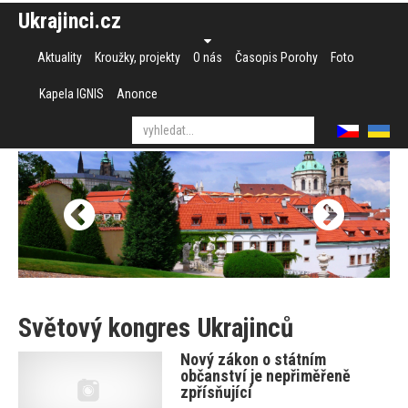
Ukrajinci.cz
Aktuality
Kroužky, projekty
O nás
Časopis Porohy
Foto
Kapela IGNIS
Anonce
Světový kongres Ukrajinců
Nový zákon o státním
občanství je nepřiměřeně
zpřísňující