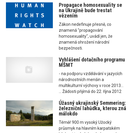
Propagace homosexuality se
na Ukrajině bude trestat
vězením
Zákon nedefinuje přesně, co
znamená "propagování
homosexuality", uvádí jen, že
znamená ohrožení národní
bezpečnosti.
Vyhlášení dotačního programu
MŠMT
- na podporu vzdělávání v jazycích
národnostních menšin a
multikulturní výchovy v roce 2013...
... Žádosti přijímá do 22. října 2012
Úžasný ukrajinský Semmering:
železniční lahůdka, kterou zná
málokdo
Téměř 900 m vysoký Užocký
průsmyk na hlavním karpatském