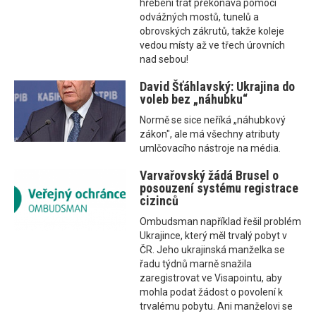
hřebeni trať překonává pomocí
odvážných mostů, tunelů a
obrovských zákrutů, takže koleje
vedou místy až ve třech úrovních
nad sebou!
David Šťáhlavský: Ukrajina do
voleb bez „náhubku“
Normě se sice neříká „náhubkový
zákon", ale má všechny atributy
umlčovacího nástroje na média.
Varvařovský žádá Brusel o
posouzení systému registrace
cizinců
Ombudsman například řešil problém
Ukrajince, který měl trvalý pobyt v
ČR. Jeho ukrajinská manželka se
řadu týdnů marně snažila
zaregistrovat ve Visapointu, aby
mohla podat žádost o povolení k
trvalému pobytu. Ani manželovi se