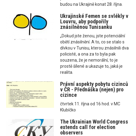
budou na Ukrajině konat 28. října.
Ukrajinské Femen se svlékly v
Louvru, aby podpořily
znásilněnou Tunisanku
„Dokud jste ženou, jste potenciální
obětí znásilnění. A to, co se stalo s
dívkou v Tunisu, kterou znásilnili dva
policisté, a ona za to byla pak
souzena, že je nemorální, to je
prostě šílené a ukazuje to, jaká je
realita.
Právní aspekty pobytu cizinců
v ČR - Přednáška (nejen) pro
cizince
čtvrtek 11. října od 16 hod. v MC
Klubíčko
The Ukrainian World Congress
extends call for election
observers