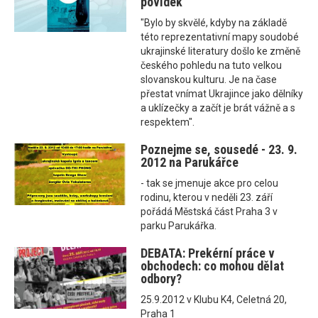
povídek
"Bylo by skvělé, kdyby na základě
této reprezentativní mapy soudobé
ukrajinské literatury došlo ke změně
českého pohledu na tuto velkou
slovanskou kulturu. Je na čase
přestat vnímat Ukrajince jako dělníky
a uklízečky a začít je brát vážně a s
respektem".
Poznejme se, sousedé - 23. 9.
2012 na Parukářce
- tak se jmenuje akce pro celou
rodinu, kterou v neděli 23. září
pořádá Městská část Praha 3 v
parku Parukářka.
DEBATA: Prekérní práce v
obchodech: co mohou dělat
odbory?
25.9.2012 v Klubu K4, Celetná 20,
Praha 1