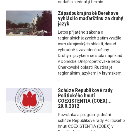
nedařilo sjednat jí termín...
Západoukrajinské Berehove
vyhlásilo maďarštinu za druhý
jazyk
Letos přijatého zákona o
regionálních jazycích zatím využilo
osm ukrajinských oblastí, dosud
výhradně k zavedení ruštiny.
Druhým jazykem se stala například
v Doněcké, Dněpropetrovské nebo
Charkovské oblasti. Ruština je
regionálním jazykem i v krymském
...
Schůze Republikové rady
Politického hnutí
COEXISTENTIA (COEX)...
29.9.2012
Pozvánka a program jednání
schůze Republikové rady Politického
hnutí COEXISTENTIA (COEX) v