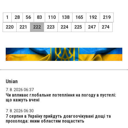
1
28
56
83
110
138
165
192
219
220
221
222
223
224
225
247
274
Unian
7. 8. 2026 06:37
Чи впливає глобальне потепління на погоду в пустелі:
що кажуть вчені
7. 8. 2026 06:30
7 серпня в Україну прийдуть довгоочікувані дощі та
прохолода: яким областям пощастить