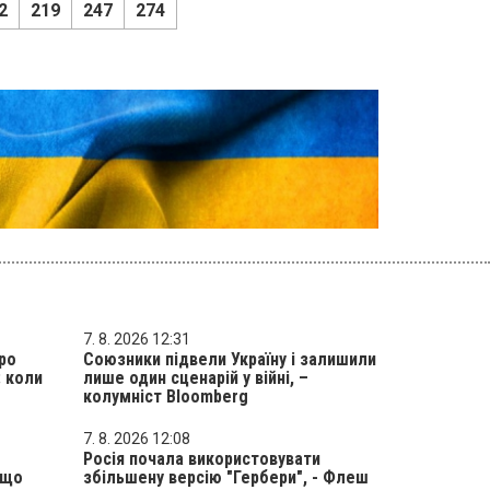
2
219
247
274
7. 8. 2026 12:31
ро
Союзники підвели Україну і залишили
 коли
лише один сценарій у війні, –
колумніст Bloomberg
7. 8. 2026 12:08
Росія почала використовувати
 що
збільшену версію "Гербери", - Флеш