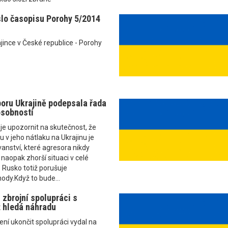
slo časopisu Porohy 5/2014
jince v České republice - Porohy
poru Ukrajině podepsala řada
sobností
e upozornit na skutečnost, že
 v jeho nátlaku na Ukrajinu je
nství, které agresora nikdy
 naopak zhorší situaci v celé
 Rusko totiž porušuje
ody.Když to bude...
 zbrojní spolupráci s
 hledá náhradu
ní ukončit spolupráci vydal na