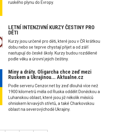
ruského plynu do Evropy.
LETNÍ INTENZIVNÍ KURZY ČESTINY PRO
DĚTI
Kurzy jsou určené pro děti, které jsou v ČR krátkou
dobu nebo se teprve chystají přijet a od září
nastupují do české školy. Kurzy budou rozdělené
podle věku a úrovní jejich češtiny.
Miny a dráty. Oligarcha chce zeď mezi
Ruskem a Ukrajinou... Aktualne.cz
Podle serveru Cenzor.net by zeď dlouhá více než
1900 kilometrů měla od Ruska oddělit Doněckou a
Luhanskou oblast, které jsou již několik měsíců
ohniskem krvavých střetů, a také Charkovskou
oblast na severovýchodě Ukrajiny.