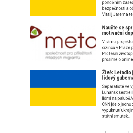
pondělním zased
bezpečnosti a ob
Vitalij Jarema te
Naučte se spr
motivační dop
V rámci projekt
cizinců v Praze
Profesní životop
prosíme o online 
Živě: Letadlo 
lidový gubern
Separatisté ve 
Luhansk sestřelil
lidmi na palubě.
CNN jde o jednu 
vypuknutí ukrajin
státní smutek...