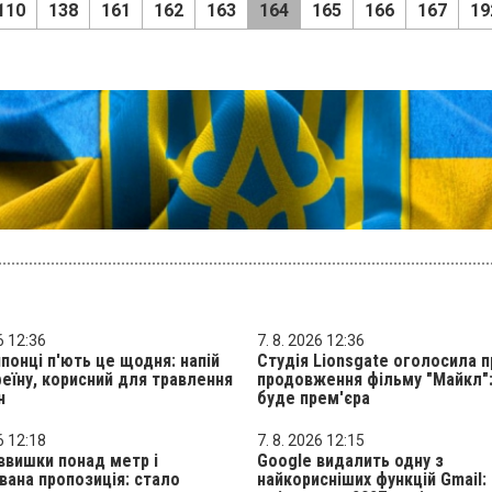
110
138
161
162
163
164
165
166
167
19
6 12:36
7. 8. 2026 12:36
японці п'ють це щодня: напій
Студія Lionsgate оголосила п
еїну, корисний для травлення
продовження фільму "Майкл":
н
буде прем'єра
6 12:18
7. 8. 2026 12:15
ввишки понад метр і
Google видалить одну з
вана пропозиція: стало
найкорисніших функцій Gmail: