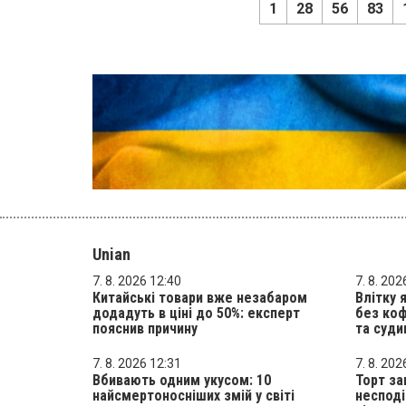
1
28
56
83
Unian
7. 8. 2026 12:40
7. 8. 202
Китайські товари вже незабаром
Влітку 
додадуть в ціні до 50%: експерт
без коф
пояснив причину
та суди
7. 8. 2026 12:31
7. 8. 202
Вбивають одним укусом: 10
Торт за
найсмертоносніших змій у світі
несподі