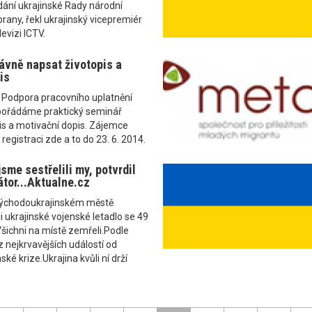
ání ukrajinské Rady národní
rany, řekl ukrajinský vicepremiér
levizi ICTV.
ávně napsat životopis a
is
u Podpora pracovního uplatnění
 pořádáme praktický seminář
is a motivační dopis. Zájemce
registraci zde a to do 23. 6. 2014.
jsme sestřelili my, potvrdil
átor...Aktualne.cz
východoukrajinském městě
i ukrajinské vojenské letadlo se 49
Všichni na místě zemřeli.Podle
z nejkrvavějších událostí od
ské krize.Ukrajina kvůli ní drží