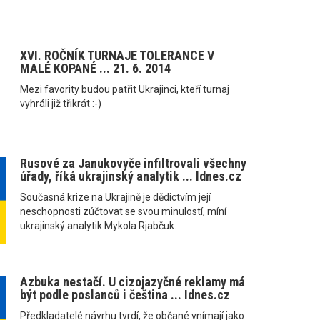
XVI. ROČNÍK TURNAJE TOLERANCE V
MALÉ KOPANÉ ... 21. 6. 2014
Mezi favority budou patřit Ukrajinci, kteří turnaj
vyhráli již třikrát :-)
Rusové za Janukovyče infiltrovali všechny
úřady, říká ukrajinský analytik ... Idnes.cz
Současná krize na Ukrajině je dědictvím její
neschopnosti zúčtovat se svou minulostí, míní
ukrajinský analytik Mykola Rjabčuk.
Azbuka nestačí. U cizojazyčné reklamy má
být podle poslanců i čeština ... Idnes.cz
Předkladatelé návrhu tvrdí, že občané vnímají jako