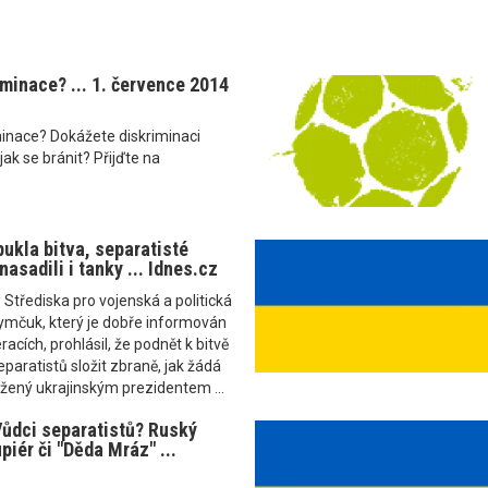
iminace? ... 1. července 2014
iminace? Dokážete diskriminaci
ak se bránit? Přijďte na
ukla bitva, separatisté
asadili i tanky ... Idnes.cz
 Střediska pro vojenská a politická
ymčuk, který je dobře informován
acích, prohlásil, že podnět k bitvě
eparatistů složit zbraně, jak žádá
žený ukrajinským prezidentem ...
ůdci separatistů? Ruský
piér či "Děda Mráz" ...