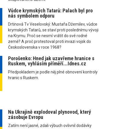
Vůdce krymských Tatarů: Palach byl pro
nás symbolem odporu
Drtinová Tv Veselovský: Mustafa Džemilev, vůdce
krymských Tatarů, se staví proti poslednímu vývoji
na Krymu. Proč se nesmí vrátit do své rodné
země? A proč protestoval proti invazi vojsk do
Československa v roce 1968?
Porošenko: Hned jak uzavřeme hranice s
Ruskem, vyhlásím příměří...Idnes.cz
Předpokladem je podle něj plné obnovení kontroly
hranic s Ruskem.
Na Ukrajině explodoval plynovod, který
zásobuje Evropu
Zatím není jasné, zdali výbuch ovlivnil dodávky