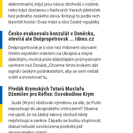
diskriminační, když jsou názvy obchodů v ruštině,
nebo když dostanou v Karlových Varech jídelníček
bez jediného českého slova. Kritizují to podle nich
lázeňští hosté i Svaz měst a obcí České republiky.
Česko evakuovalo konzulát v Doněcku,
otevírá ale Dněpropetrovsk ... Idnes.cz
Dněpropetrovsk je s více než milionem obyvatel
třetím největším městem na Ukrajině a stejně
důležitým, možná ještě důležitějším průmyslovým
centrem než Doněck.„Chceme tímto krokem dát
signál i českým podnikatelům, aby se sem nebáli
vrátit a investovat tu,
Předák Krymských Tatarů Mustafa
Džemilev pro Reflex: Osvobodíme Krym
... bude (Krym) obětován výměnou za slib, že Putin
nepostoupí do ukrajinského vnitrozemí? Obama
mě ujistil, že na žádný takový obchod nikdy
nepřistoupí a sankce Západu se budou stupňovat,
dokud nebude osvobozena poslední píď
okupovaného území.