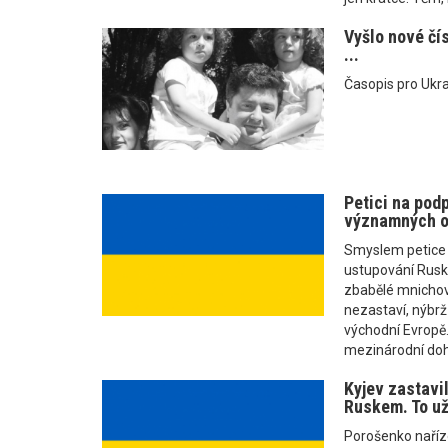
Vyšlo nové čí
...
Časopis pro Ukra
Petici na pod
významných o
Smyslem petice j
ustupování Rusku
zbabělé mnichova
nezastaví, nýbrž
východní Evropě.
mezinárodní doh
Kyjev zastavil
Ruskem. To už
Porošenko naříze