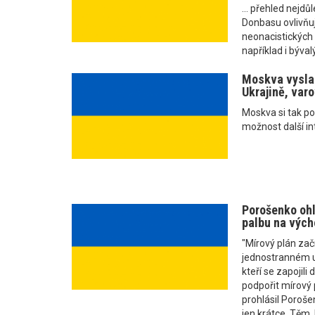
... přehled nejdůl
Donbasu ovlivňuj
neonacistických 
například i bývalý
Moskva vyslal
Ukrajině, var
Moskva si tak p
možnost další in
Porošenko ohl
palbu na vých
"Mírový plán za
jednostranném uk
kteří se zapojili
podpořit mírový 
prohlásil Poroše
jen krátce. Těm,