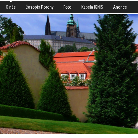
O nás
Časopis Porohy
Foto
Kapela IGNIS
Anonce