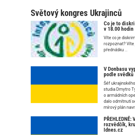
Světový kongres Ukrajinců
Co je to diskr
v 18.00 hodin
Víte co je diskr
rozpoznat? Víte j
přednášku ...
V Donbasu vyp
podle svědků n
Šéf ukrajinského
studia Dmytro T
o armádních oper
dalo odmítnutí s
mírový plán navr
PŘEHLEDNĚ: V
rozvědčík, kru
Idnes.cz