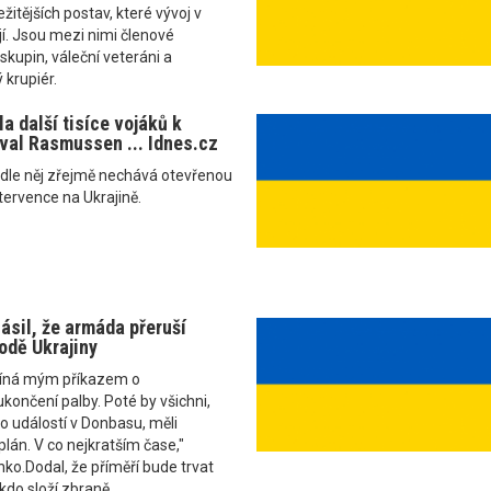
ežitějších postav, které vývoj v
í. Jsou mezi nimi členové
skupin, váleční veteráni a
 krupiér.
a další tisíce vojáků k
oval Rasmussen ... Idnes.cz
odle něj zřejmě nechává otevřenou
tervence na Ukrajině.
ásil, že armáda přeruší
odě Ukrajiny
číná mým příkazem o
ončení palby. Poté by všichni,
 do událostí v Donbasu, měli
plán. V co nejkratším čase,"
nko.Dodal, že příměří bude trvat
 kdo složí zbraně