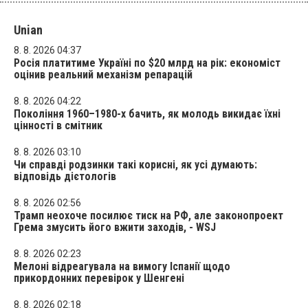
Unian
8. 8. 2026 04:37
Росія платитиме Україні по $20 млрд на рік: економіст
оцінив реальний механізм репарацій
8. 8. 2026 04:22
Покоління 1960–1980-х бачить, як молодь викидає їхні
цінності в смітник
8. 8. 2026 03:10
Чи справді родзинки такі корисні, як усі думають:
відповідь дієтологів
8. 8. 2026 02:56
Трамп неохоче посилює тиск на РФ, але законопроект
Грема змусить його вжити заходів, - WSJ
8. 8. 2026 02:23
Мелоні відреагувала на вимогу Іспанії щодо
прикордонних перевірок у Шенгені
8. 8. 2026 02:18