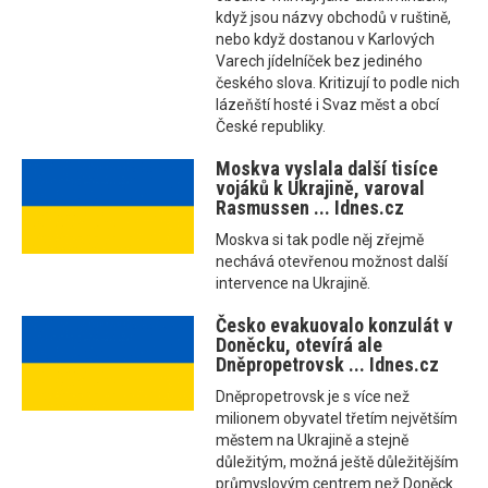
když jsou názvy obchodů v ruštině,
nebo když dostanou v Karlových
Varech jídelníček bez jediného
českého slova. Kritizují to podle nich
lázeňští hosté i Svaz měst a obcí
České republiky.
Moskva vyslala další tisíce
vojáků k Ukrajině, varoval
Rasmussen ... Idnes.cz
Moskva si tak podle něj zřejmě
nechává otevřenou možnost další
intervence na Ukrajině.
Česko evakuovalo konzulát v
Doněcku, otevírá ale
Dněpropetrovsk ... Idnes.cz
Dněpropetrovsk je s více než
milionem obyvatel třetím největším
městem na Ukrajině a stejně
důležitým, možná ještě důležitějším
průmyslovým centrem než Doněck.