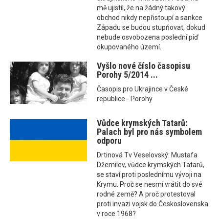
mě ujistil, že na žádný takový
obchod nikdy nepřistoupí a sankce
Západu se budou stupňovat, dokud
nebude osvobozena poslední píď
okupovaného území.
Vyšlo nové číslo časopisu
Porohy 5/2014 ...
Časopis pro Ukrajince v České
republice - Porohy
Vůdce krymských Tatarů:
Palach byl pro nás symbolem
odporu
Drtinová Tv Veselovský: Mustafa
Džemilev, vůdce krymských Tatarů,
se staví proti poslednímu vývoji na
Krymu. Proč se nesmí vrátit do své
rodné země? A proč protestoval
proti invazi vojsk do Československa
v roce 1968?