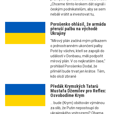
„Chceme tímto krokem dát signál i
českým podnikatelům, aby se sem
nebáli vrátit a investovat tu,
Porošenko ohlásil, že armáda
přeruší palbu na východě
Ukrajiny
"Mírový plán začíná mým příkazem
o jednostranném ukončení palby.
Poté by všichni, kteří se zapojili do
událostí v Donbasu, měli podpořit
mírový plán. V co nejkratším čase,"
prohlásil Porošenko.Dodal, že
příměří bude trvat jen krátce. Těm,
kdo složí zbraně
Předák Krymských Tatarů
Mustafa Džemilev pro Reflex:
Osvobodíme Krym
... bude (Krym) obětován výměnou
za slib, že Putin nepostoupí do
ukrajinského vnitrozemí? Obama