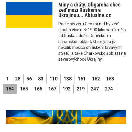
Miny a dráty. Oligarcha chce
zeď mezi Ruskem a
Ukrajinou... Aktualne.cz
Podle serveru Cenzor.net by zeď
dlouhá více než 1900 kilometrů měla
od Ruska oddělit Doněckou a
Luhanskou oblast, které jsou již
několik měsíců ohniskem krvavých
střetů, a také Charkovskou oblast na
severovýchodě Ukrajiny.
1
28
56
83
110
138
161
162
163
164
165
166
167
192
219
247
274