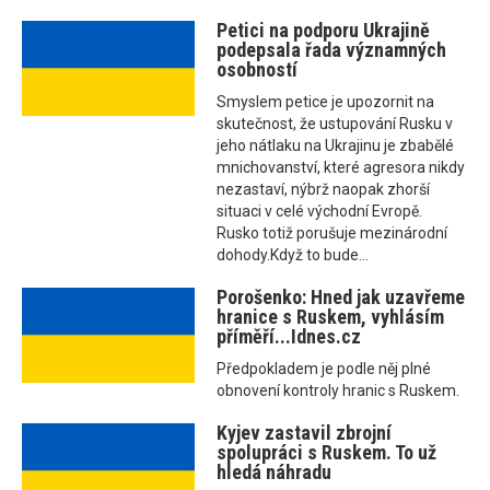
Petici na podporu Ukrajině
podepsala řada významných
osobností
Smyslem petice je upozornit na
skutečnost, že ustupování Rusku v
jeho nátlaku na Ukrajinu je zbabělé
mnichovanství, které agresora nikdy
nezastaví, nýbrž naopak zhorší
situaci v celé východní Evropě.
Rusko totiž porušuje mezinárodní
dohody.Když to bude...
Porošenko: Hned jak uzavřeme
hranice s Ruskem, vyhlásím
příměří...Idnes.cz
Předpokladem je podle něj plné
obnovení kontroly hranic s Ruskem.
Kyjev zastavil zbrojní
spolupráci s Ruskem. To už
hledá náhradu