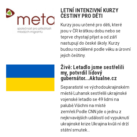
LETNÍ INTENZIVNÍ KURZY
ČESTINY PRO DĚTI
Kurzy jsou určené pro děti, které
jsou v ČR krátkou dobu nebo se
teprve chystají přijet a od září
nastupují do české školy. Kurzy
budou rozdělené podle věku a úrovní
jejich češtiny.
Živě: Letadlo jsme sestřelili
my, potvrdil lidový
gubernátor...Aktualne.cz
Separatisté ve východoukrajinském
městě Luhansk sestřelili ukrajinské
vojenské letadlo se 49 lidmi na
palubě.Všichni na místě
zemřeli.Podle CNN jde o jednu z
nejkrvavějších událostí od vypuknutí
ukrajinské krize.Ukrajina kvůli ní drží
státní smutek...