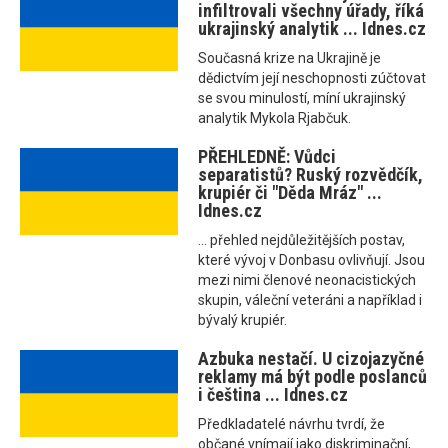
infiltrovali všechny úřady, říká
ukrajinský analytik ... Idnes.cz
Současná krize na Ukrajině je
dědictvím její neschopnosti zúčtovat
se svou minulostí, míní ukrajinský
analytik Mykola Rjabčuk.
PŘEHLEDNĚ: Vůdci
separatistů? Ruský rozvědčík,
krupiér či "Děda Mráz" ...
Idnes.cz
... přehled nejdůležitějších postav,
které vývoj v Donbasu ovlivňují. Jsou
mezi nimi členové neonacistických
skupin, váleční veteráni a například i
bývalý krupiér.
Azbuka nestačí. U cizojazyčné
reklamy má být podle poslanců
i čeština ... Idnes.cz
Předkladatelé návrhu tvrdí, že
občané vnímají jako diskriminační,