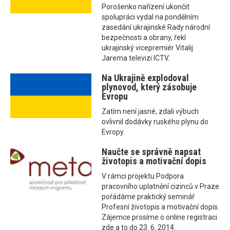
Porošenko nařízení ukončit
spolupráci vydal na pondělním
zasedání ukrajinské Rady národní
bezpečnosti a obrany, řekl
ukrajinský vicepremiér Vitalij
Jarema televizi ICTV.
Na Ukrajině explodoval
plynovod, který zásobuje
Evropu
Zatím není jasné, zdali výbuch
ovlivnil dodávky ruského plynu do
Evropy.
Naučte se správně napsat
životopis a motivační dopis
V rámci projektu Podpora
pracovního uplatnění cizinců v Praze
pořádáme praktický seminář
Profesní životopis a motivační dopis.
Zájemce prosíme o online registraci
zde a to do 23. 6. 2014.