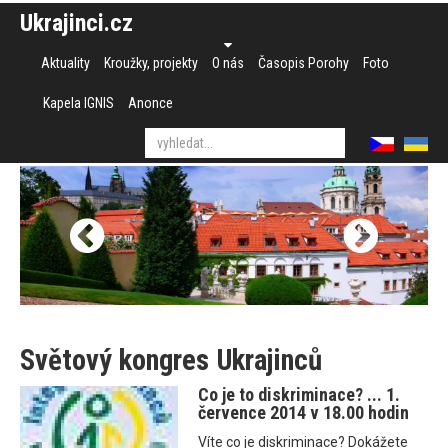
Ukrajinci.cz
Aktuality
Kroužky, projekty
O nás
Časopis Porohy
Foto
Kapela IGNIS
Anonce
Světový kongres Ukrajinců
Co je to diskriminace? ... 1.
července 2014 v 18.00 hodin
Víte co je diskriminace? Dokážete