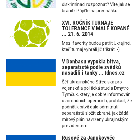
diskriminaci rozpoznat? Víte jak se
bránit? Přijďte na přednášku ...
XVI. ROČNÍK TURNAJE
TOLERANCE V MALÉ KOPANÉ
... 21. 6. 2014
Mezi favority budou patřit Ukrajinci,
kteří turnaj vyhráli již třikrát :-)
V Donbasu vypukla bitva,
separatisté podle svědků
nasadili i tanky ... Idnes.cz
Šéf ukrajinského Střediska pro
vojenská a politická studia Dmytro
Tymčuk, který je dobře informován
o armádních operacích, prohlásil, že
podnět k bitvě dalo odmítnutí
separatistů složit zbraně, jak žádá
mírový plán navržený ukrajinským
prezidentem ...
Rusové za Janukovyče