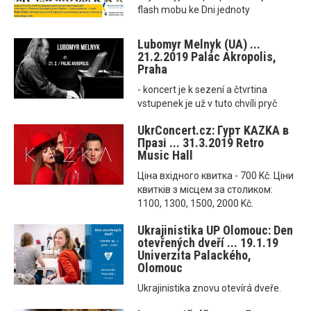
flash mobu ke Dni jednoty
Lubomyr Melnyk (UA) ...
21.2.2019 Palác Akropolis,
Praha
- koncert je k sezení a čtvrtina
vstupenek je už v tuto chvíli pryč
UkrConcert.cz: Гурт KAZKA в
Празі ... 31.3.2019 Retro
Music Hall
Ціна вхідного квитка - 700 Kč. Ціни
квитків з місцем за столиком:
1100, 1300, 1500, 2000 Kč.
Ukrajinistika UP Olomouc: Den
otevřených dveří ... 19.1.19
Univerzita Palackého,
Olomouc
Ukrajinistika znovu otevírá dveře.