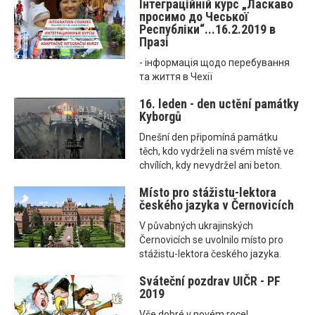
Інтеграційнiй курс „Ласкаво
просимо до Чеської
Республіки“...16.2.2019 в
Празі
- інформація щодо перебування
та життя в Чехії
16. leden - den uctění památky
Kyborgů
Dnešní den připomíná památku
těch, kdo vydrželi na svém místě ve
chvílích, kdy nevydržel ani beton.
Místo pro stážistu-lektora
českého jazyka v Černovicích
V půvabných ukrajinských
Černovicích se uvolnilo místo pro
stážistu-lektora českého jazyka.
Sváteční pozdrav UIČR - PF
2019
Vše dobré v novém roce!