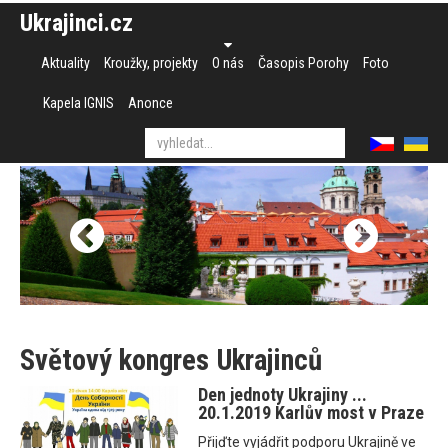
Ukrajinci.cz
Aktuality
Kroužky, projekty
O nás
Časopis Porohy
Foto
Kapela IGNIS
Anonce
Světový kongres Ukrajinců
Den jednoty Ukrajiny ...
20.1.2019 Karlův most v Praze
Přijďte vyjádřit podporu Ukrajině ve