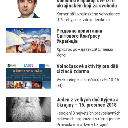
Komunisté opakují své lži o
ukrajinském boji za svobodu
Komentář ukrajinského velvyslance
J.Perebyjnise, zdroj: denikn.cz
Різдвяне привітання
Світового Конґресу
Українців
Христос рождається! Славімо
Його!
Volnočasové aktivity pro děti
cizinců zdarma
Vyzkoušejte si 5 měsíců (věk 10-15
let)
Jeden z velkých dnů Kyjeva a
Ukrajiny – 15. prosinec 2018
- spojení 3 největších pravoslavných
církevních organizací v rámci jediné
Pravoslavné církve v Ukrajině