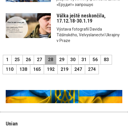
«Ерудит» запрошує
Válka ještě neskončila,
17.12.18-30.1.19
Výstava fotografií Davida
Těšínského, Velvyslanectví Ukrajiny
v Praze
1
25
26
27
28
29
30
31
56
83
110
138
165
192
219
247
274
Unian