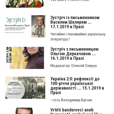
Зустріч із письменником
Василем Шклярем ...
17.1.2019 в Празі
Читаймо і пізнаваймо українську
літературу !
Зустріч з письменницею
Ольгою Деркачовою ...
16.1.2019 в Празі
Модератор: Олексій Севрук
Україна 2:0: рефлексії до
100-річчя української
державності ... 15.1.2019 в
Празі
- гість Володимир Бірчак.
Vrtěti banderovci aneb