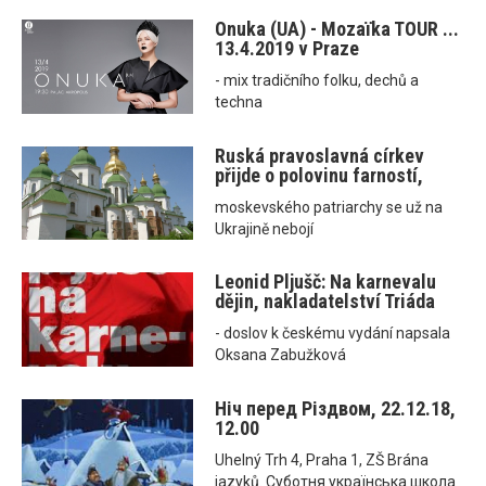
Onuka (UA) - Mozaїka TOUR ...
13.4.2019 v Praze
- mix tradičního folku, dechů a
techna
Ruská pravoslavná církev
přijde o polovinu farností,
moskevského patriarchy se už na
Ukrajině nebojí
Leonid Pljušč: Na karnevalu
dějin, nakladatelství Triáda
- doslov k českému vydání napsala
Oksana Zabužková
Ніч перед Різдвом, 22.12.18,
12.00
Uhelný Trh 4, Praha 1, ZŠ Brána
jazyků. Суботня українська школа