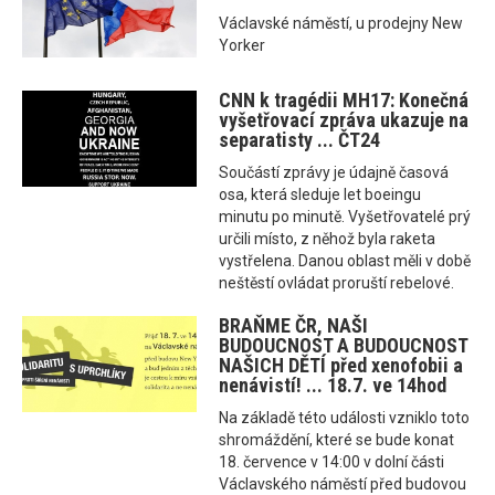
Václavské náměstí, u prodejny New
Yorker
CNN k tragédii MH17: Konečná
vyšetřovací zpráva ukazuje na
separatisty ... ČT24
Součástí zprávy je údajně časová
osa, která sleduje let boeingu
minutu po minutě. Vyšetřovatelé prý
určili místo, z něhož byla raketa
vystřelena. Danou oblast měli v době
neštěstí ovládat proruští rebelové.
BRAŇME ČR, NAŠI
BUDOUCNOST A BUDOUCNOST
NAŠICH DĚTÍ před xenofobii a
nenávistí! ... 18.7. ve 14hod
Na základě této události vzniklo toto
shromáždění, které se bude konat
18. července v 14:00 v dolní části
Václavského náměstí před budovou