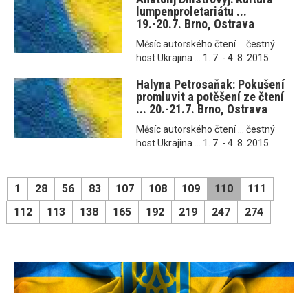
lumpenproletariátu ...
19.-20.7. Brno, Ostrava
Měsíc autorského čtení ... čestný
host Ukrajina ... 1. 7. - 4. 8. 2015
Halyna Petrosaňak: Pokušení
promluvit a potěšení ze čtení
... 20.-21.7. Brno, Ostrava
Měsíc autorského čtení ... čestný
host Ukrajina ... 1. 7. - 4. 8. 2015
1
28
56
83
107
108
109
110
111
112
113
138
165
192
219
247
274