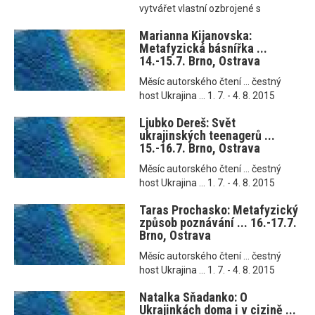
vytvářet vlastní ozbrojené s
Marianna Kijanovska:
Metafyzická básnířka ...
14.-15.7. Brno, Ostrava
Měsíc autorského čtení ... čestný
host Ukrajina ... 1. 7. - 4. 8. 2015
Ljubko Dereš: Svět
ukrajinských teenagerů ...
15.-16.7. Brno, Ostrava
Měsíc autorského čtení ... čestný
host Ukrajina ... 1. 7. - 4. 8. 2015
Taras Prochasko: Metafyzický
způsob poznávání ... 16.-17.7.
Brno, Ostrava
Měsíc autorského čtení ... čestný
host Ukrajina ... 1. 7. - 4. 8. 2015
Natalka Sňadanko: O
Ukrajinkách doma i v cizině ...