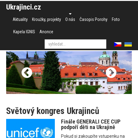
Ukrajinci.cz
Aktuality
Kroužky, projekty
O nás
Časopis Porohy
Foto
Kapela IGNIS
Anonce
Světový kongres Ukrajinců
Finále GENERALI CEE CUP
podpoří děti na Ukrajině
Pokud si zakoupíte vstupenku na