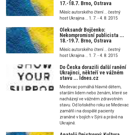
17.-18.7. Brno, Ostrava
Měsíc autorského čtení ... čestný
host Ukrajina ... 1. 7. - 4. 8. 2015
Oleksandr Bojčenko:
Nekompromisní publicista ...
18.-19.7. Brno, Ostrava
Měsíc autorského čtení ... čestný
host Ukrajina ... 1. 7. - 4. 8. 2015
Do Česka dorazili další ranění
Ukrajinci, někteří ve vážném
stavu ... Idnes.cz
Medevac pomáhá hlavně dětem,
starším lidem nebo ženám, které se
nacházejí ve vážném zdravotním
stavu. Od loňského roku se Medevac
zaměřil i na dospělé pacienty
zraněné v bojích v Sýrii a právě na
Ukrajině.
Anatolij Dnistrovyj: Kultura