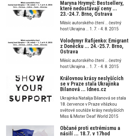
Maryna Hrymyč: Bestsellery,
které nedostávají ceny ...
23.-24.7. Brno, Ostrava
Měsíc autorského čtení ... čestný
host Ukrajina ... 1. 7. - 4. 8. 2015
Volodymyr Rafijenko: Emigrant
z Doněcku ... 24.-25.7. Brno,
Ostrava
Měsíc autorského čtení ... čestný
host Ukrajina ... 1. 7. - 4. 8. 2015
Královnou krásy neslyšících
se v Praze stala Ukrajinka
Bilanová ... Idnes.cz
Ukrajinka Natalija Bilanová se stala
18. července v Praze vítězkou
světové soutěže krásy neslyšících
Miss & Mister Deaf World 2015
Občané proti extrémismu a
násilí ... 18.7. v 17hod