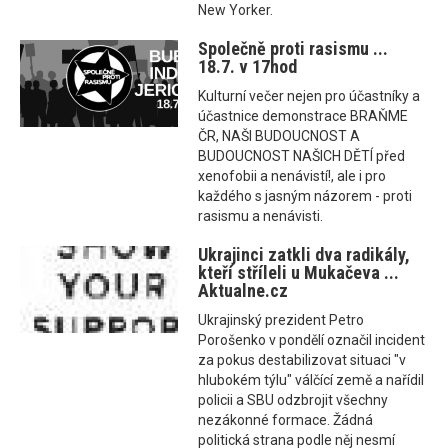
New Yorker.
Společně proti rasismu ...
18.7. v 17hod
Kulturní večer nejen pro účastníky a
účastnice demonstrace BRAŇME
ČR, NAŠI BUDOUCNOST A
BUDOUCNOST NAŠICH DĚTÍ před
xenofobii a nenávistí!, ale i pro
každého s jasným názorem - proti
rasismu a nenávisti.
Ukrajinci zatkli dva radikály,
kteří stříleli u Mukačeva ...
Aktualne.cz
Ukrajinský prezident Petro
Porošenko v pondělí označil incident
za pokus destabilizovat situaci "v
hlubokém týlu" válčící země a nařídil
policii a SBU odzbrojit všechny
nezákonné formace. Žádná
politická strana podle něj nesmí