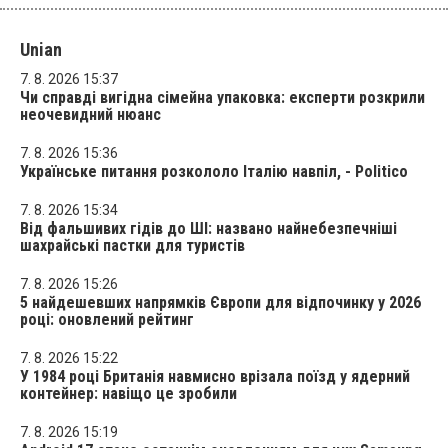
Unian
7. 8. 2026 15:37
Чи справді вигідна сімейна упаковка: експерти розкрили
неочевидний нюанс
7. 8. 2026 15:36
Українське питання розкололо Італію навпіл, - Politico
7. 8. 2026 15:34
Від фальшивих гідів до ШІ: названо найнебезпечніші
шахрайські пастки для туристів
7. 8. 2026 15:26
5 найдешевших напрямків Європи для відпочинку у 2026
році: оновлений рейтинг
7. 8. 2026 15:22
У 1984 році Британія навмисно врізала поїзд у ядерний
контейнер: навіщо це зробили
7. 8. 2026 15:19