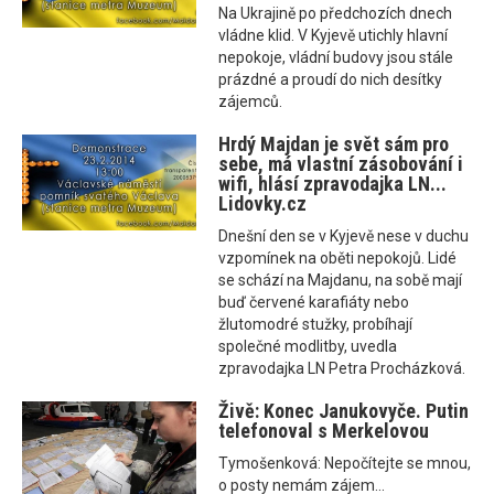
Na Ukrajině po předchozích dnech
vládne klid. V Kyjevě utichly hlavní
nepokoje, vládní budovy jsou stále
prázdné a proudí do nich desítky
zájemců.
Hrdý Majdan je svět sám pro
sebe, má vlastní zásobování i
wifi, hlásí zpravodajka LN...
Lidovky.cz
Dnešní den se v Kyjevě nese v duchu
vzpomínek na oběti nepokojů. Lidé
se schází na Majdanu, na sobě mají
buď červené karafiáty nebo
žlutomodré stužky, probíhají
společné modlitby, uvedla
zpravodajka LN Petra Procházková.
Živě: Konec Janukovyče. Putin
telefonoval s Merkelovou
Tymošenková: Nepočítejte se mnou,
o posty nemám zájem...