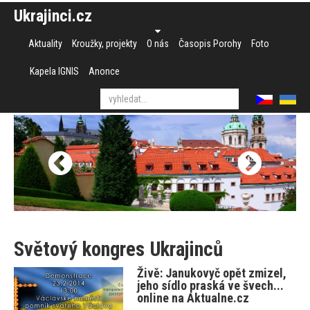
Ukrajinci.cz
Aktuality
Kroužky, projekty
O nás
Časopis Porohy
Foto
Kapela IGNIS
Anonce
Světový kongres Ukrajinců
Živě: Janukovyč opět zmizel,
jeho sídlo praská ve švech...
online na Aktualne.cz