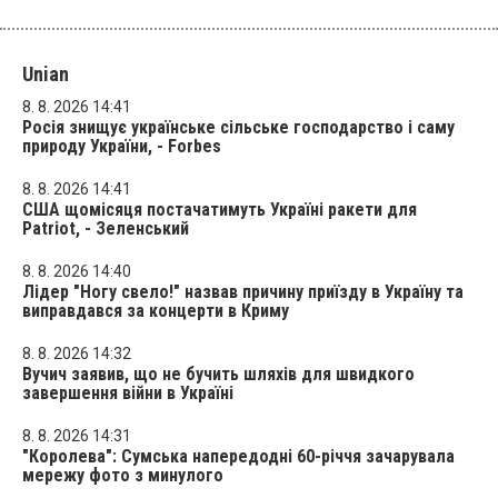
Unian
8. 8. 2026 14:41
Росія знищує українське сільське господарство і саму
природу України, - Forbes
8. 8. 2026 14:41
США щомісяця постачатимуть Україні ракети для
Patriot, - Зеленський
8. 8. 2026 14:40
Лідер "Ногу свело!" назвав причину приїзду в Україну та
виправдався за концерти в Криму
8. 8. 2026 14:32
Вучич заявив, що не бучить шляхів для швидкого
завершення війни в Україні
8. 8. 2026 14:31
"Королева": Сумська напередодні 60-річчя зачарувала
мережу фото з минулого