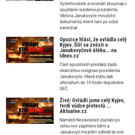
Vyšetřovatelé a novináři zkoumají v
opuštěné rezidenci prezidenta
Viktora Janukovyče množství
dokumentů, které tam po sobě
zanechal.
Opozice hlásí, že ovládla celý
Kyjev. Šíří se zvěsti o
Janukovyčově útěku... na
Idnes.cz
Část opozičních předáků žádá
okamžitou rezignaci prezidenta
Janukovyče. Hlavě státu dali
ultimátum do 10 hodin dopoledne
SEČ.
Živě: Ovládli jsme celý Kyjev,
tvrdí vůdce protestů ...
Aktualne.cz
Náměstí Nezávislosti zůstalo po
celou noc zaplněno lidmi a
Janukovyč mezitím odletěl do své