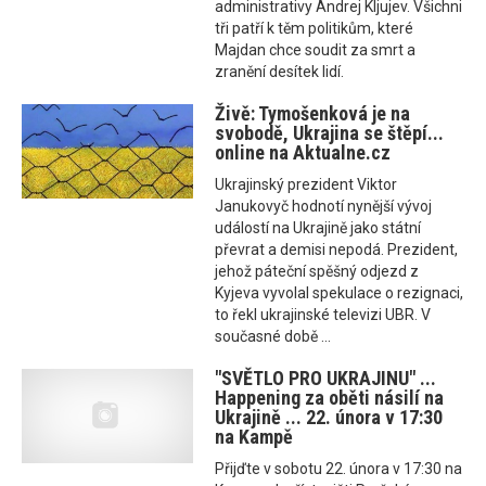
administrativy Andrej Kljujev. Všichni
tři patří k těm politikům, které
Majdan chce soudit za smrt a
zranění desítek lidí.
Živě: Tymošenková je na
svobodě, Ukrajina se štěpí...
online na Aktualne.cz
Ukrajinský prezident Viktor
Janukovyč hodnotí nynější vývoj
událostí na Ukrajině jako státní
převrat a demisi nepodá. Prezident,
jehož páteční spěšný odjezd z
Kyjeva vyvolal spekulace o rezignaci,
to řekl ukrajinské televizi UBR. V
současné době ...
"SVĚTLO PRO UKRAJINU" ...
Happening za oběti násilí na
Ukrajině ... 22. února v 17:30
na Kampě
Přijďte v sobotu 22. února v 17:30 na