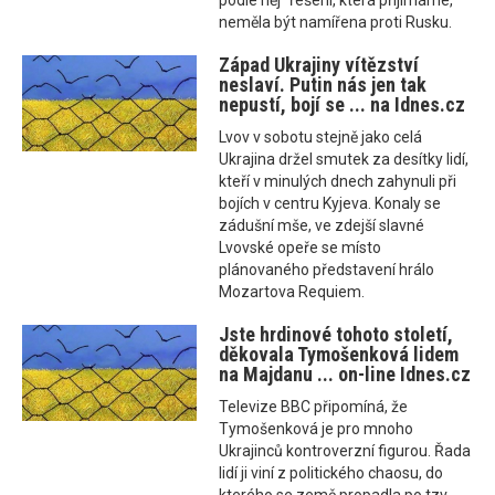
podle něj "řešení, která přijímáme,"
neměla být namířena proti Rusku.
Západ Ukrajiny vítězství
neslaví. Putin nás jen tak
nepustí, bojí se ... na Idnes.cz
Lvov v sobotu stejně jako celá
Ukrajina držel smutek za desítky lidí,
kteří v minulých dnech zahynuli při
bojích v centru Kyjeva. Konaly se
zádušní mše, ve zdejší slavné
Lvovské opeře se místo
plánovaného představení hrálo
Mozartova Requiem.
Jste hrdinové tohoto století,
děkovala Tymošenková lidem
na Majdanu ... on-line Idnes.cz
Televize BBC připomíná, že
Tymošenková je pro mnoho
Ukrajinců kontroverzní figurou. Řada
lidí ji viní z politického chaosu, do