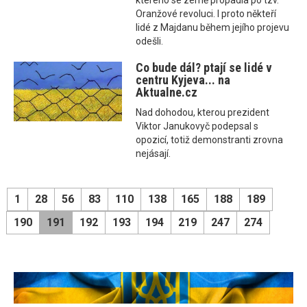
kterého se země propadla po tzv.
Oranžové revoluci. I proto někteří
lidé z Majdanu během jejího projevu
odešli.
Co bude dál? ptají se lidé v
centru Kyjeva... na
Aktualne.cz
Nad dohodou, kterou prezident
Viktor Janukovyč podepsal s
opozicí, totiž demonstranti zrovna
nejásají.
1
28
56
83
110
138
165
188
189
190
191
192
193
194
219
247
274