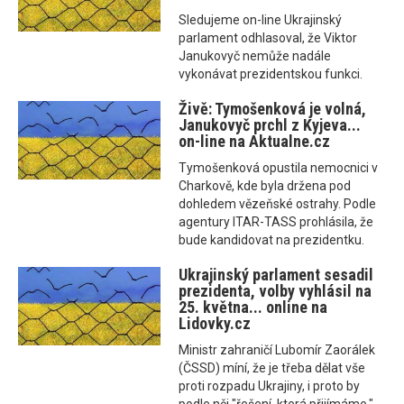
Sledujeme on-line Ukrajinský
parlament odhlasoval, že Viktor
Janukovyč nemůže nadále
vykonávat prezidentskou funkci.
Živě: Tymošenková je volná,
Janukovyč prchl z Kyjeva...
on-line na Aktualne.cz
Tymošenková opustila nemocnici v
Charkově, kde byla držena pod
dohledem vězeňské ostrahy. Podle
agentury ITAR-TASS prohlásila, že
bude kandidovat na prezidentku.
Ukrajinský parlament sesadil
prezidenta, volby vyhlásil na
25. května... online na
Lidovky.cz
Ministr zahraničí Lubomír Zaorálek
(ČSSD) míní, že je třeba dělat vše
proti rozpadu Ukrajiny, i proto by