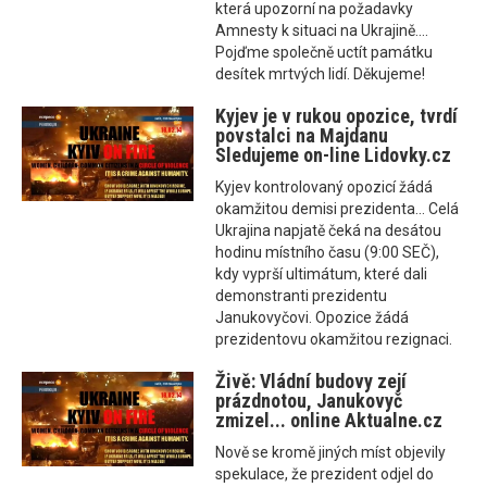
která upozorní na požadavky
Amnesty k situaci na Ukrajině....
Pojďme společně uctít památku
desítek mrtvých lidí. Děkujeme!
Kyjev je v rukou opozice, tvrdí
povstalci na Majdanu
Sledujeme on-line Lidovky.cz
Kyjev kontrolovaný opozicí žádá
okamžitou demisi prezidenta... Celá
Ukrajina napjatě čeká na desátou
hodinu místního času (9:00 SEČ),
kdy vyprší ultimátum, které dali
demonstranti prezidentu
Janukovyčovi. Opozice žádá
prezidentovu okamžitou rezignaci.
Živě: Vládní budovy zejí
prázdnotou, Janukovyč
zmizel... online Aktualne.cz
Nově se kromě jiných míst objevily
spekulace, že prezident odjel do