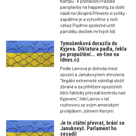
Kampu - k přístavišti Pražské
paroplavby na happening za oběti
násilí na Ukrajině.Přineste si svíčky -
zapálíme je a vytvoříme z nich
vzkaz.Pojďme společně uctít
památku desítek mrtvých lidí.
Tymošenková dorazila do
Kyjeva. Diktatura padla, řekla
po propuštění... on-line na
Idnes.cz
Podle Lavrova je dohoda mezi
opozicí a Janukovyčem ohrožena.
"Ilegální extremisté odmítají složit
zbraně a za přihlížení opozičních
lídrů fakticky převzali kontrolu nad
Kyjevem," řekl Lavrov v tel.
rozhovoru se svým americkým
protějškem Johnem Kerrym.
Je to státní převrat, brání se
Janukovyč. Parlament ho
sesadil