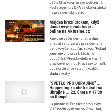
bašty Charkova na východě země.
Podle agentury DPA se obává útoku
na prezidentský palác.
Majdan hrozí útokem, když
Janukovyč neodstoupí ...
online na Aktualne.cz
Kličko se večer demonstrantům
omluvil za to, že si s prezidentem
Janukovyčem potřásl rukou. "Pokud
jsem někoho urazil, žádám o
odpuštění."Představitelům krajně
pravicového hnutí.Pravý sektor nařkl
opozici, že chce vytvořit koaliční
vládu s vrahy.
"SVĚTLO PRO UKRAJINU" ...
Happening za oběti násilí na
Ukrajině ... 22. února v 17:30
na Kampě
- k přístavišti Pražské paroplavby ...
V 18 hodin vyšleme na Vltavu loď,