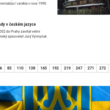
remiášův/ vznikla v roce 1990.
ndy v českém jazyce
2002 do Prahy zavítal velmi
nský spisovatel Jurij Vynnyčuk.
6
83
110
138
165
192
219
247
271
272