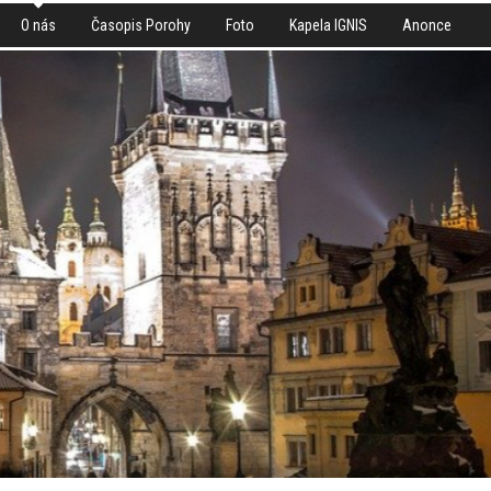
O nás
Časopis Porohy
Foto
Kapela IGNIS
Anonce