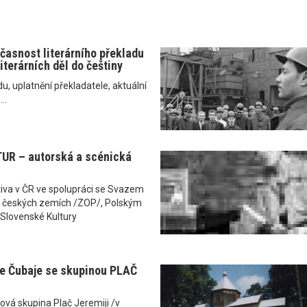
učasnost literárního překladu
iterárních děl do češtiny
u, uplatnění překladatele, aktuální
..
UR – autorská a scénická
ativa v ČR ve spolupráci se Svazem
 v českých zemích /ZOP/, Polským
Slovenské Kultury
e Čubaje se skupinou PLAČ
ová skupina Plač Jeremiji /v