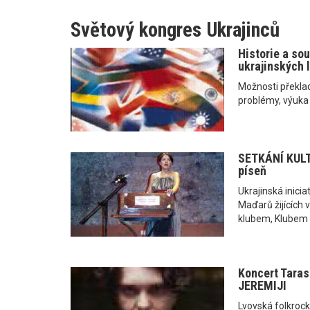
Světový kongres Ukrajinců
Historie a so
ukrajinských l
Možnosti překlad
problémy, výuka .
SETKÁNÍ KULT
píseň
Ukrajinská inici
Maďarů žijících
klubem, Klubem 
Koncert Taras
JEREMIJI
Lvovská folkrock