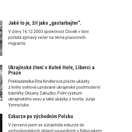
Jaké to je, žit jako „gastarbajter“.
V útery 16.12.2003 společnost Člověk v tísni
pořádá zjimavý večer na téma pracovních
migrantů.
Ukrajinské čtení v Kutné Hoře, Liberci a
Praze
Překladatelka Rita Kindlerová přečte ukázky
z knihy světově uznávané ukrajinské postmoderní
básnířky Oksany Zabužko, Polní výzkum
ukrajinského sexu a také ukázky z tvorby Jurije
Vynnyčuka...
Exkurze po východním Polsku
V červenci jsem se zúčastnila exkurze do
východopolských oblastí sousedících s Běloruskem