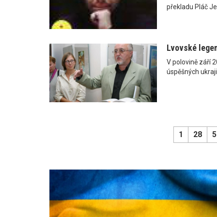
překladu Pláč Je
Lvovské lege
V polovině září 
úspěšných ukraji
1
28
5