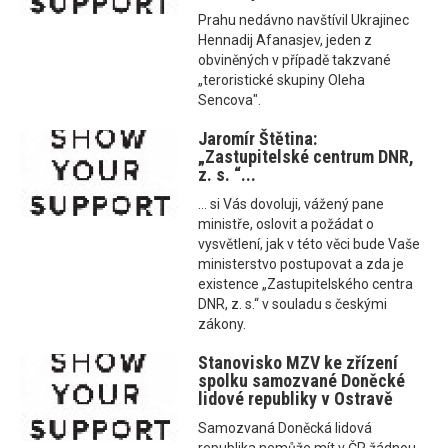
Prahu nedávno navštívil Ukrajinec
Hennadij Afanasjev, jeden z
obviněných v případě takzvané
„teroristické skupiny Oleha
Sencova".
Jaromír Štětina:
„Zastupitelské centrum DNR,
z. s. “...
... si Vás dovoluji, vážený pane
ministře, oslovit a požádat o
vysvětlení, jak v této věci bude Vaše
ministerstvo postupovat a zda je
existence „Zastupitelského centra
DNR, z. s.“ v souladu s českými
zákony.
Stanovisko MZV ke zřízení
spolku samozvané Doněcké
lidové republiky v Ostravě
Samozvaná Doněcká lidová