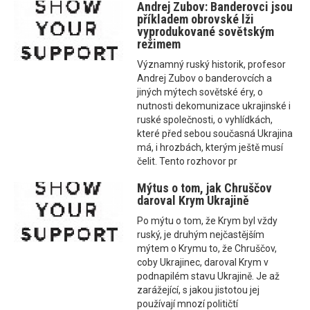
Andrej Zubov: Banderovci jsou
příkladem obrovské lži
vyprodukované sovětským
režimem
Významný ruský historik, profesor
Andrej Zubov o banderovcích a
jiných mýtech sovětské éry, o
nutnosti dekomunizace ukrajinské i
ruské společnosti, o vyhlídkách,
které před sebou současná Ukrajina
má, i hrozbách, kterým ještě musí
čelit. Tento rozhovor pr
Mýtus o tom, jak Chruščov
daroval Krym Ukrajině
Po mýtu o tom, že Krym byl vždy
ruský, je druhým nejčastějším
mýtem o Krymu to, že Chruščov,
coby Ukrajinec, daroval Krym v
podnapilém stavu Ukrajině. Je až
zarážející, s jakou jistotou jej
používají mnozí političtí