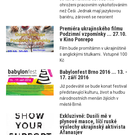
ohroženi pracovním vykořisťováním
než Češi. Jednak mají jazykovou
bariéru, zároveň se neorient
Premiéra ukrajinského filmu
Podzimní vzpomínky ... 27.10.
v Kino Ponrepo
Film bude promítámn v ukrajinštině
s anglickými titulkami.. Vstupné 100
Kč
Babylonfest Brno 2016 ... 13. -
17. září 2016
Již podeváté se bude konat festival
představující kulturu, život a hudbu
národnostních menšin žijících v
městě Brně.
Exkluzivně: Dusili mě v
plynové masce, líčí ruské
výslechy ukrajinský aktivista
Afanasjev