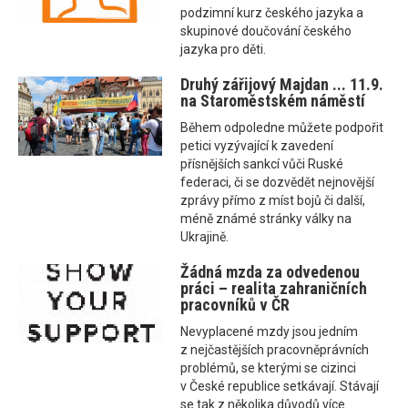
podzimní kurz českého jazyka a
skupinové doučování českého
jazyka pro děti.
Druhý zářijový Majdan ... 11.9.
na Staroměstském náměstí
Během odpoledne můžete podpořit
petici vyzývající k zavedení
přísnějších sankcí vůči Ruské
federaci, či se dozvědět nejnovější
zprávy přímo z míst bojů či další,
méně známé stránky války na
Ukrajině.
Žádná mzda za odvedenou
práci – realita zahraničních
pracovníků v ČR
Nevyplacené mzdy jsou jedním
z nejčastějších pracovněprávních
problémů, se kterými se cizinci
v České republice setkávají. Stávají
se tak z několika důvodů více