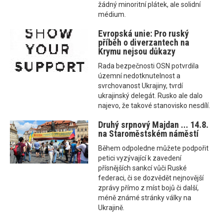
žádný minoritní plátek, ale solidní
médium.
Evropská unie: Pro ruský
příběh o diverzantech na
Krymu nejsou důkazy
Rada bezpečnosti OSN potvrdila
územní nedotknutelnost a
svrchovanost Ukrajiny, tvrdí
ukrajinský delegát. Rusko ale dalo
najevo, že takové stanovisko nesdílí.
Druhý srpnový Majdan ... 14.8.
na Staroměstském náměstí
Během odpoledne můžete podpořit
petici vyzývající k zavedení
přísnějších sankcí vůči Ruské
federaci, či se dozvědět nejnovější
zprávy přímo z míst bojů či další,
méně známé stránky války na
Ukrajině.