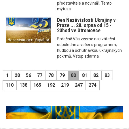
představitelé a novináři. Tento
mýtus s
Den Nezávislosti Ukrajiny v
Praze ... 28. srpna od 15 -
23hod ve Stromovce
Srdečně Vás zveme na sváteční
odpoledne a večer s programem,
hudbou a ochutnávkou ukrajinských
pokrmů. Vstup zdarma.
1
28
56
77
78
79
80
81
82
83
110
138
165
192
219
247
274