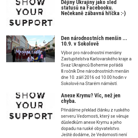
Dějiny Ukrajiny jako sled
statusů na Facebooku.
Nečekaně zábavná hříčka :-)
Den národnostních menšin ...
10.9. v Sokolově
Výbor pro národnostní menšiny
Zastupitelstva Karlovarského kraje a
Svaz Ukrajinců Bohemie pořádá
8.ročník Dne národnostních menšin
dne 10. září 2016 od 10.00 hodin v
Sokolově na Starém náměstí.
Anexe Krymu? Víc, než jen
chyba.
Přinášíme překlad článku z ruského
serveru Vedomosti, který se věnuje
důsledkům anexe Krymu a jeho
dopadu na ruské obyvatelstvo.
Ještě dodáme, že Vedomosti není