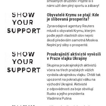
smíšených družstev. Přijďte si s
námi užít den plný sportu a zábavy!
Obyvatelé Krymu se ptají: Kde
je slibovaná prosperita?
Zpravodajové agentury Reuters
mluvili s obyvateli Krymu, kterým
podle jejich vlastních slov nejvíc
škodí především samotná Moskva.
Neplní prý sliby o prosperitě.
Proukrajinští aktivisté vyvěsili
v Praze vlajku Ukrajiny
Skupina proukrajinských aktivistů
včera na třech pražských věžích
vyvěsila ukrajinskou vlajku. Chtěli tak
upozornit na pokračující válku na
východní Ukrajině. Aktivisté
z odpovědnosti za boje obviňují
Rusko a jejího prezidenta
Vladimira Putina.