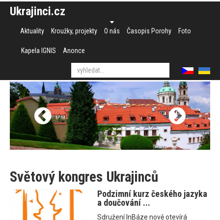
Ukrajinci.cz
Aktuality
Kroužky, projekty
O nás
Časopis Porohy
Foto
Kapela IGNIS
Anonce
Světový kongres Ukrajinců
Podzimní kurz českého jazyka
a doučování ...
Sdružení InBáze nově otevírá