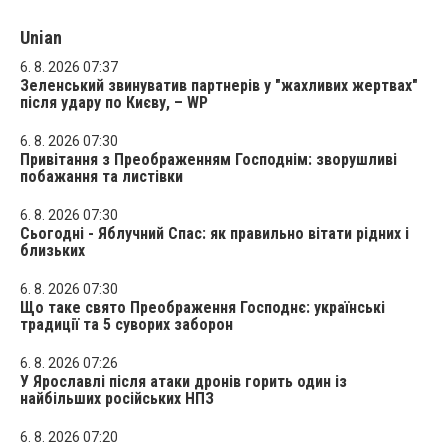
Unian
6. 8. 2026 07:37
Зеленський звинуватив партнерів у "жахливих жертвах"
після удару по Києву, – WP
6. 8. 2026 07:30
Привітання з Преображенням Господнім: зворушливі
побажання та листівки
6. 8. 2026 07:30
Сьогодні - Яблучний Спас: як правильно вітати рідних і
близьких
6. 8. 2026 07:30
Що таке свято Преображення Господнє: українські
традиції та 5 суворих заборон
6. 8. 2026 07:26
У Ярославлі після атаки дронів горить один із
найбільших російських НПЗ
6. 8. 2026 07:20