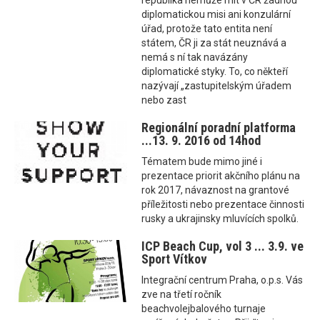
republika nemůže mít v ČR žádnou
diplomatickou misi ani konzulární
úřad, protože tato entita není
státem, ČR ji za stát neuznává a
nemá s ní tak navázány
diplomatické styky. To, co někteří
nazývají „zastupitelským úřadem
nebo zast
Regionální poradní platforma
...13. 9. 2016 od 14hod
Tématem bude mimo jiné i
prezentace priorit akčního plánu na
rok 2017, návaznost na grantové
příležitosti nebo prezentace činnosti
rusky a ukrajinsky mluvících spolků.
ICP Beach Cup, vol 3 ... 3.9. ve
Sport Vítkov
Integrační centrum Praha, o.p.s. Vás
zve na třetí ročník
beachvolejbalového turnaje