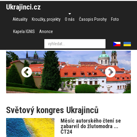
Ukrajinci.cz
Aktuality
Kroužky, projekty
O nás
Časopis Porohy
Foto
Kapela IGNIS
Anonce
Světový kongres Ukrajinců
Měsíc autorského čtení se
zabarvil do žlutomodra ...
ČT24