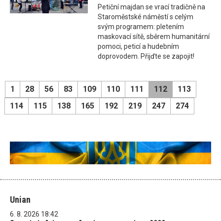
Petiční majdan se vrací tradičně na
Staroměstské náměstí s celým
svým programem: pletením
maskovací sítě, sběrem humanitární
pomoci, peticí a hudebním
doprovodem. Přijďte se zapojit!
1
28
56
83
109
110
111
112
113
114
115
138
165
192
219
247
274
Unian
6. 8. 2026 18:42