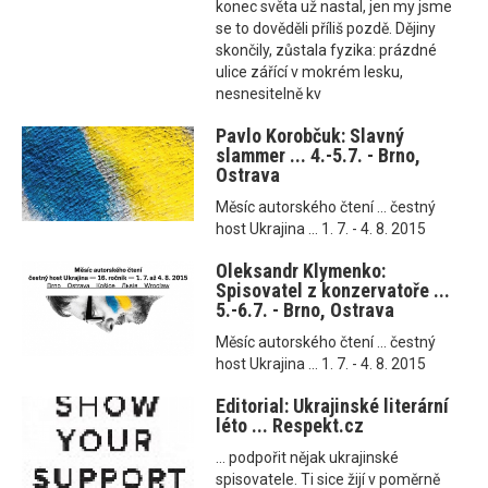
konec světa už nastal, jen my jsme
se to dověděli příliš pozdě. Dějiny
skončily, zůstala fyzika: prázdné
ulice zářící v mokrém lesku,
nesnesitelně kv
Pavlo Korobčuk: Slavný
slammer ... 4.-5.7. - Brno,
Ostrava
Měsíc autorského čtení ... čestný
host Ukrajina ... 1. 7. - 4. 8. 2015
Oleksandr Klymenko:
Spisovatel z konzervatoře ...
5.-6.7. - Brno, Ostrava
Měsíc autorského čtení ... čestný
host Ukrajina ... 1. 7. - 4. 8. 2015
Editorial: Ukrajinské literární
léto ... Respekt.cz
... podpořit nějak ukrajinské
spisovatele. Ti sice žijí v poměrně