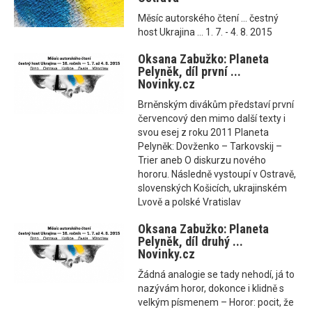
Měsíc autorského čtení ... čestný
host Ukrajina ... 1. 7. - 4. 8. 2015
Oksana Zabužko: Planeta
Pelyněk, díl první ...
Novinky.cz
Brněnským divákům představí první
červencový den mimo další texty i
svou esej z roku 2011 Planeta
Pelyněk: Dovženko – Tarkovskij –
Trier aneb O diskurzu nového
hororu. Následně vystoupí v Ostravě,
slovenských Košicích, ukrajinském
Lvově a polské Vratislav
Oksana Zabužko: Planeta
Pelyněk, díl druhý ...
Novinky.cz
Žádná analogie se tady nehodí, já to
nazývám horor, dokonce i klidně s
velkým písmenem – Horor: pocit, že