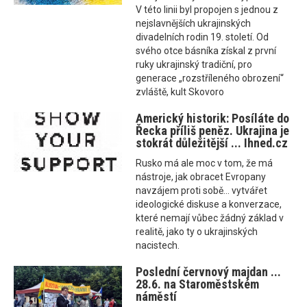
V této linii byl propojen s jednou z
nejslavnějších ukrajinských
divadelních rodin 19. století. Od
svého otce básníka získal z první
ruky ukrajinský tradiční, pro
generace „rozstříleného obrození“
zvláště, kult Skovoro
Americký historik: Posíláte do
Řecka příliš peněz. Ukrajina je
stokrát důležitější ... Ihned.cz
Rusko má ale moc v tom, že má
nástroje, jak obracet Evropany
navzájem proti sobě... vytvářet
ideologické diskuse a konverzace,
které nemají vůbec žádný základ v
realitě, jako ty o ukrajinských
nacistech.
Poslední červnový majdan ...
28.6. na Staroměstském
náměstí