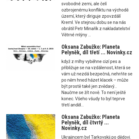
svobodné zemi, ale čelí
ozbrojenému konfliktu na východě
území, který diriguje zpovzdálí
Kreml. Ve stejnou dobu se na nás
obrátil Petr Minařík z nakladatelství
Větrné mlýny ...
Oksana Zabužko: Planeta
Pelyněk, díl třetí ... Novinky.cz
když z mlhy vyběhne cizí pes a
přibližuje se na vzdálenost, která se
vám už nezdá bezpečná, nehrňte se
po něm hned házet klacek – může
být prostě také jen zvědavý…
Naučme se žít nově. To není ještě
konec. Všeho všudy to byl teprve
třetí anděl…
Oksana Zabužko: Planeta
Pelyněk, díl čtvrtý ...
Novinky.cz
Ukrajincem byl Tarkovskij po dědovi.