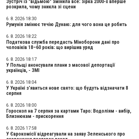
Зустріч із "відьмою" змінила все: зірка 2000-х вперше
розкрила, чому зникла зі сцени
6. 8. 2026 18:30
Румунія змінює течію Дунаю: для чого вона це робить
6. 8. 2026 18:22
Податкова служба передасть Міноборони дані про
чоловіків 18–60 років: що вирішив уряд
6. 8. 2026 18:17
У Польщі анонсували плани з масової депортації
українців, - ЗМІ
6. 8. 2026 18:04
У Україні з'явиться нове свято: що будуть відзначати 8
серпня
6. 8. 2026 18:00
Гороскоп на 7 серпня за картами Таро: Водоліям - вибір,
Близнюкам - прискорення
6. 8. 2026 17:58
У Єврокомісії відреагували на заяву Зеленського про