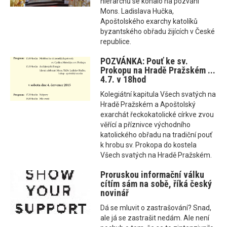
hierarchů se konalo na pozvání
Mons. Ladislava Hučka,
Apoštolského exarchy katolíků
byzantského obřadu žijících v České
republice.
POZVÁNKA: Pouť ke sv.
Prokopu na Hradě Pražském ...
4.7. v 18hod
Kolegiátní kapitula Všech svatých na
Hradě Pražském a Apoštolský
exarchát řeckokatolické církve zvou
věřící a příznivce východního
katolického obřadu na tradiční pouť
k hrobu sv. Prokopa do kostela
Všech svatých na Hradě Pražském.
Proruskou informační válku
cítím sám na sobě, říká český
novinář
Dá se mluvit o zastrašování? Snad,
ale já se zastrašit nedám. Ale není