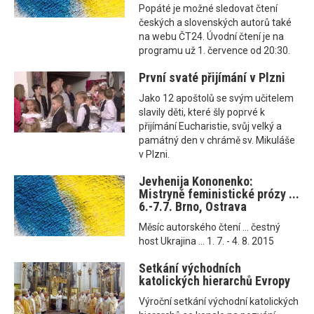
Popáté je možné sledovat čtení
českých a slovenských autorů také
na webu ČT24. Úvodní čtení je na
programu už 1. července od 20:30.
První svaté přijímání v Plzni
Jako 12 apoštolů se svým učitelem
slavily děti, které šly poprvé k
přijímání Eucharistie, svůj velký a
památný den v chrámě sv. Mikuláše
v Plzni.
Jevhenija Kononenko:
Mistryně feministické prózy ...
6.-7.7. Brno, Ostrava
Měsíc autorského čtení ... čestný
host Ukrajina ... 1. 7. - 4. 8. 2015
Setkání východních
katolických hierarchů Evropy
Výroční setkání východní katolických