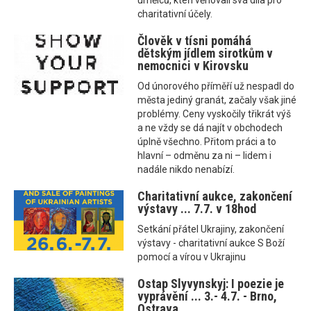
umělců, kteří věnovali svá díla pro
charitativní účely.
Člověk v tísni pomáhá
dětským jídlem sirotkům v
nemocnici v Kirovsku
Od únorového příměří už nespadl do
města jediný granát, začaly však jiné
problémy. Ceny vyskočily třikrát výš
a ne vždy se dá najít v obchodech
úplně všechno. Přitom práci a to
hlavní – odměnu za ni – lidem i
nadále nikdo nenabízí.
Charitativní aukce, zakončení
výstavy ... 7.7. v 18hod
Setkání přátel Ukrajiny, zakončení
výstavy - charitativní aukce S Boží
pomocí a vírou v Ukrajinu
Ostap Slyvynskyj: I poezie je
vyprávění ... 3.- 4.7. - Brno,
Ostrava