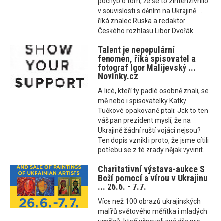
pochyb o tom, že se to zintenzivnilo
v souvislosti s děním na Ukrajině. ...
říká znalec Ruska a redaktor
Českého rozhlasu Libor Dvořák.
Talent je nepopulární
fenomén, říká spisovatel a
fotograf Igor Malijevský ...
Novinky.cz
A lidé, kteří ty padlé osobně znali, se
mě nebo i spisovatelky Katky
Tučkové opakovaně ptali: Jak to ten
váš pan prezident myslí, že na
Ukrajině žádní ruští vojáci nejsou?
Ten dopis vznikl i proto, že jsme cítili
potřebu se z té zrady nějak vyvinit.
Charitativní výstava-aukce S
Boží pomocí a vírou v Ukrajinu
... 26.6. - 7.7.
Více než 100 obrazů ukrajinských
malířů světového měřítka i mladých