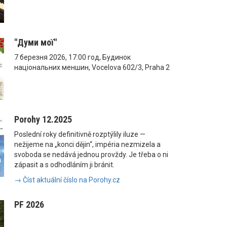
"Думи мої"
7 березня 2026, 17:00 год, Будинок
національних меншин, Vocelova 602/3, Praha 2
Porohy 12.2025
Poslední roky definitivně rozptýlily iluze —
nežijeme na „konci dějin“, impéria nezmizela a
svoboda se nedává jednou provždy. Je třeba o ni
zápasit a s odhodláním ji bránit.
→ Číst aktuální číslo na Porohy.cz
PF 2026