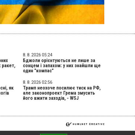
8. 8. 2026 05:24
рних
Бджоли орієнтуються не лише за
 ракет,
сонцем і запахом: у них знайшли ще
один "компас"
8. 8. 2026 02:56
сні, як
Трамп неохоче посилює тиск на РФ,
логів
але законопроект Грема змусить
його вжити заходів, - WSJ