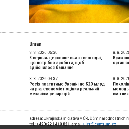
Unian
8. 8. 2026 06:30
8. 8. 202
8 серпня: церковне свято сьогодні,
Вражают
що потрібно зробити, щоб
організ
здійснилося бажання
8. 8. 2026 04:37
8. 8. 202
Росія платитиме Україні по $20 млрд
Поколін
на рік: економіст оцінив реальний
молодь 
механізм репарацій
смітник
adresa: Ukrajinská iniciativa v ČR, Dům národnostních 
tel.:
+420/221 419 821
, email:
uicr@centrum.cz