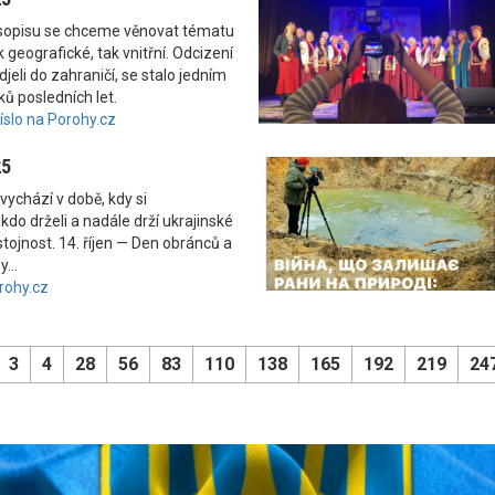
asopisu se chceme věnovat tématu
 geografické, tak vnitřní. Odcizení
odjeli do zahraničí, se stalo jedním
ků posledních let.
číslo na Porohy.cz
25
vychází v době, kdy si
kdo drželi a nadále drží ukrajinské
tojnost. 14. říjen — Den obránců a
...
rohy.cz
3
4
28
56
83
110
138
165
192
219
24