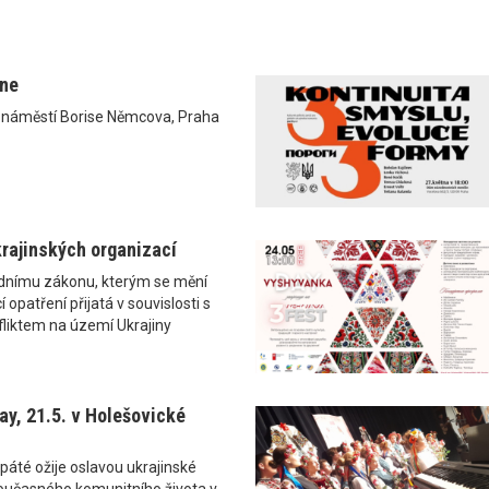
ane
0 náměstí Borise Němcova, Praha
rajinských organizací
ádnímu zákonu, kterým se mění
 opatření přijatá v souvislosti s
liktem na území Ukrajiny
y, 21.5. v Holešovické
páté ožije oslavou ukrajinské
i současného komunitního života v