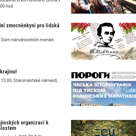
.00 hod.
dní zmocněnkyní pro lidská
, Dům národnostních menšin
krajinu!
v 15:00, Staroměstské náměstí,
ajinských organizací k
álostem