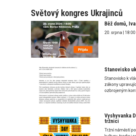
Světový kongres Ukrajinců
Běž domů, Iv
20. srpna | 18:0
Stanovisko uk
Stanovisko k vl
zákony upravující
ozbrojeným konf
Vyshyvanka Da
tržnici
Tržní náměstí po
kultury, tradic 