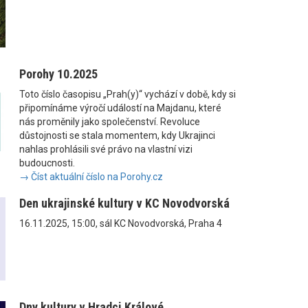
Porohy 10.2025
Toto číslo časopisu „Prah(y)“ vychází v době, kdy si
připomínáme výročí událostí na Majdanu, které
nás proměnily jako společenství. Revoluce
důstojnosti se stala momentem, kdy Ukrajinci
nahlas prohlásili své právo na vlastní vizi
budoucnosti.
→ Číst aktuální číslo na Porohy.cz
Den ukrajinské kultury v KC Novodvorská
16.11.2025, 15:00, sál KC Novodvorská, Praha 4
Dny kultury v Hradci Králové