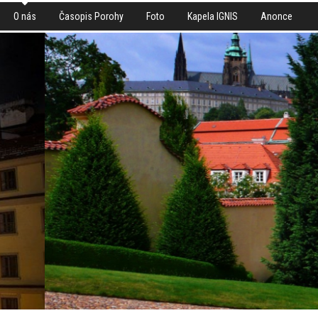
O nás
Časopis Porohy
Foto
Kapela IGNIS
Anonce