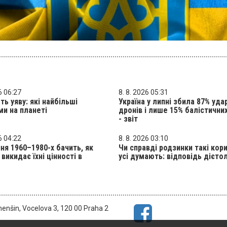
6 06:27
8. 8. 2026 05:31
ь уяву: які найбільші
Україна у липні збила 87% уда
ми на планеті
дронів і лише 15% балістичних
- звіт
6 04:22
8. 8. 2026 03:10
ня 1960–1980-х бачить, як
Чи справді родзинки такі кори
викидає їхні цінності в
усі думають: відповідь дієто
menšin, Vocelova 3, 120 00 Praha 2