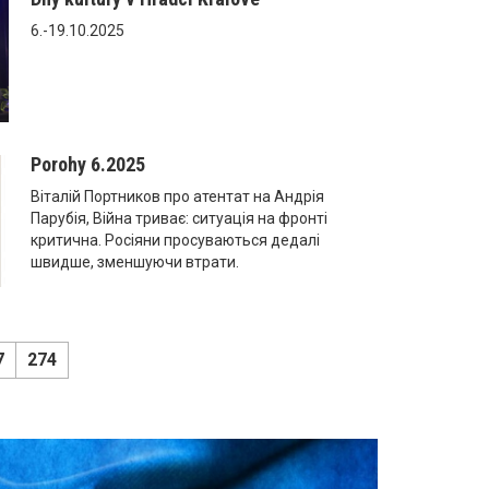
6.-19.10.2025
Porohy 6.2025
Віталій Портников про атентат на Андрія
Парубія, Війна триває: ситуація на фронті
критична. Росіяни просуваються дедалі
швидше, зменшуючи втрати.
7
274