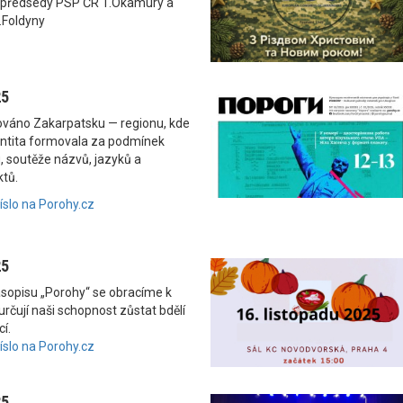
 předsedy PSP ČR T.Okamury a
.Foldyny
25
nováno Zakarpatsku — regionu, kde
dentita formovala za podmínek
, soutěže názvů, jazyků a
ktů.
číslo na Porohy.cz
25
asopisu „Porohy“ se obracíme k
rčují naši schopnost zůstat bdělí
í.
číslo na Porohy.cz
25