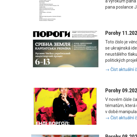
a výrokům pana
pana poslance J
Porohy 11.20
Toto číslo je vě
se ukrajinská i
neustálého tlaku
politických proje
→ Číst aktuální 
Porohy 09.20
V novém čísle č
tématům, která u
v době manipulac
→ Číst aktuální 
Porohy 08.20