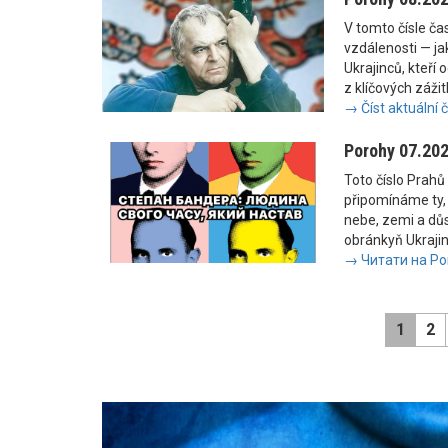
V tomto čísle č
vzdálenosti — jak
Ukrajinců, kteří 
z klíčových zážit
→ Číst aktuální 
Porohy 07.20
Toto číslo Prahů 
připomínáme ty, 
nebe, zemi a důs
obránkyň Ukrajiny
→ Читати на Po
1
2