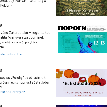
 předsedy PSP ČR T.Okamury a
.Foldyny
25
nováno Zakarpatsku — regionu, kde
dentita formovala za podmínek
, soutěže názvů, jazyků a
ktů.
číslo na Porohy.cz
25
asopisu „Porohy“ se obracíme k
rčují naši schopnost zůstat bdělí
í.
číslo na Porohy.cz
25