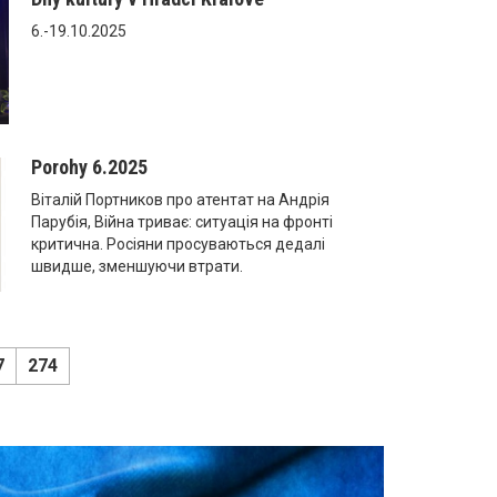
6.-19.10.2025
Porohy 6.2025
Віталій Портников про атентат на Андрія
Парубія, Війна триває: ситуація на фронті
критична. Росіяни просуваються дедалі
швидше, зменшуючи втрати.
7
274