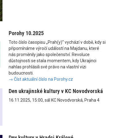
Porohy 10.2025
Toto číslo časopisu „Prah(y)“ vychází v době, kdy si
připomínáme výročí událostí na Majdanu, které
nás proměnily jako společenství. Revoluce
důstojnosti se stala momentem, kdy Ukrajinci
nahlas prohlásili své právo na vlastní vizi
budoucnosti.
→ Číst aktuální číslo na Porohy.cz
Den ukrajinské kultury v KC Novodvorská
16.11.2025, 15:00, sál KC Novodvorská, Praha 4
Dny kultury v Hradci Králové