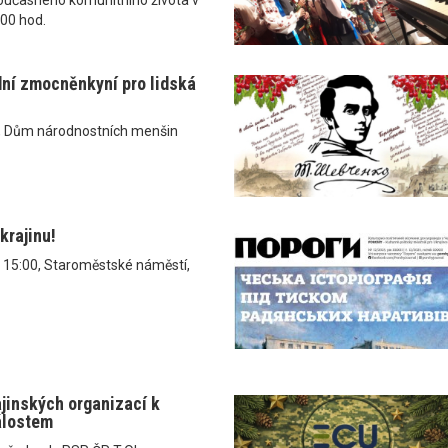
.00 hod.
dní zmocněnkyní pro lidská
, Dům národnostních menšin
krajinu!
v 15:00, Staroměstské náměstí,
ajinských organizací k
álostem