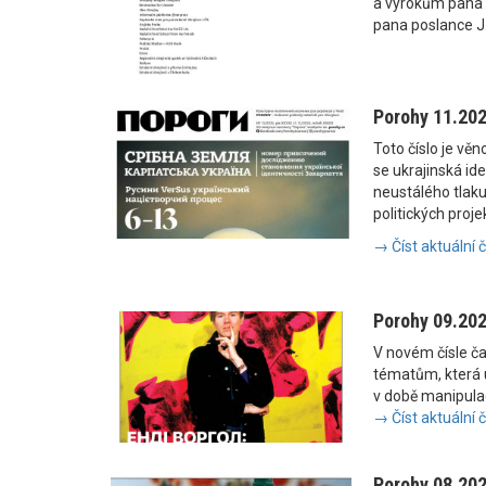
a výrokům pana
pana poslance J
Porohy 11.20
Toto číslo je vě
se ukrajinská i
neustálého tlaku
politických proje
→ Číst aktuální 
Porohy 09.20
V novém čísle č
tématům, která u
v době manipulac
→ Číst aktuální 
Porohy 08.20