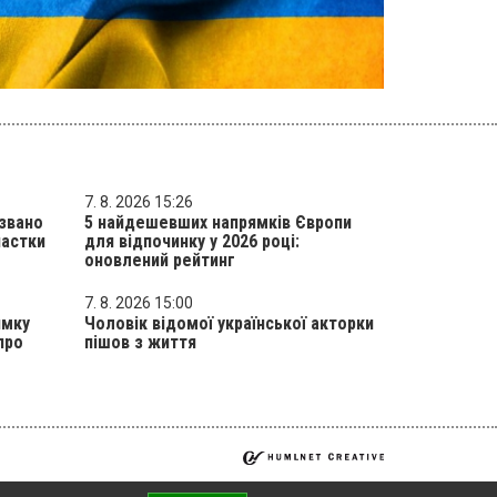
7. 8. 2026 15:26
азвано
5 найдешевших напрямків Європи
пастки
для відпочинку у 2026 році:
оновлений рейтинг
7. 8. 2026 15:00
имку
Чоловік відомої української акторки
про
пішов з життя