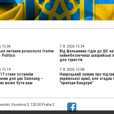
6 15:36
7. 8. 2026 15:34
ьке питання розкололо Італію
Від фальшивих гідів до ШІ: н
- Politico
найнебезпечніші шахрайські 
для туристів
6 15:19
7. 8. 2026 15:08
 17 стане останнім
Навроцький заявив про підтр
нням для цих Samsung –
української армії, але згадав 
их може бути ваш
"прапори Бандери"
menšin, Vocelova 3, 120 00 Praha 2