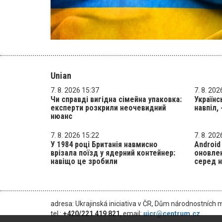
Unian
7. 8. 2026 15:37
7. 8. 202
Чи справді вигідна сімейна упаковка:
Українс
експерти розкрили неочевидний
навпіл, 
нюанс
7. 8. 2026 15:22
7. 8. 202
У 1984 році Британія навмисно
Android
врізала поїзд у ядерний контейнер:
оновле
навіщо це зробили
серед н
adresa: Ukrajinská iniciativa v ČR, Dům národnostních 
tel.:
+420/221 419 821
, email:
uicr@centrum.cz