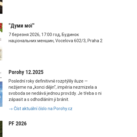
"Думи мої"
7 березня 2026, 17:00 год, Будинок
національних меншин, Vocelova 602/3, Praha 2
Porohy 12.2025
Poslední roky definitivně rozptýlily iluze —
nežijeme na „konci dějin“, impéria nezmizela a
svoboda se nedává jednou provždy. Je třeba o ni
zápasit a s odhodláním ji bránit.
→ Číst aktuální číslo na Porohy.cz
PF 2026