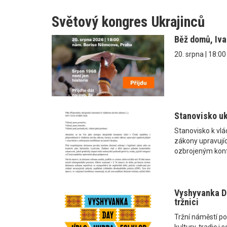
Světový kongres Ukrajinců
Běž domů, Iv
20. srpna | 18:0
Stanovisko uk
Stanovisko k vl
zákony upravující
ozbrojeným konf
Vyshyvanka Da
tržnici
Tržní náměstí po
kultury, tradic 