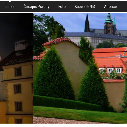
O nás
Časopis Porohy
Foto
Kapela IGNIS
Anonce