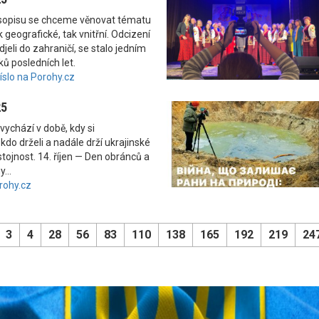
asopisu se chceme věnovat tématu
 geografické, tak vnitřní. Odcizení
odjeli do zahraničí, se stalo jedním
ků posledních let.
číslo na Porohy.cz
25
vychází v době, kdy si
kdo drželi a nadále drží ukrajinské
tojnost. 14. říjen — Den obránců a
...
rohy.cz
3
4
28
56
83
110
138
165
192
219
24