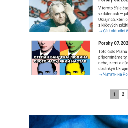
V tomto čísle č
vzdálenosti — jak
Ukrajinců, kteří 
z klíčových zážit
→ Číst aktuální 
Porohy 07.20
Toto číslo Prahů 
připomínáme ty, 
nebe, zemi a důs
obránkyň Ukrajiny
→ Читати на Po
1
2