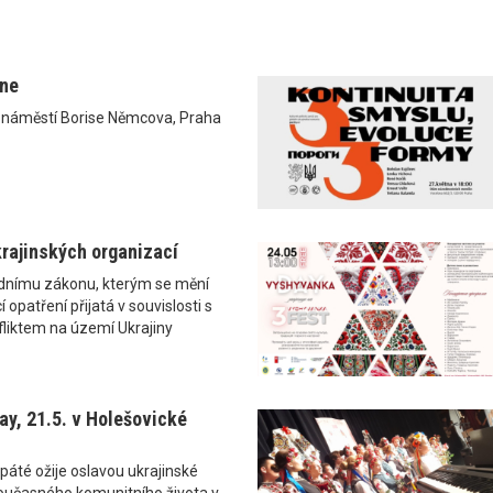
ane
0 náměstí Borise Němcova, Praha
rajinských organizací
ádnímu zákonu, kterým se mění
 opatření přijatá v souvislosti s
liktem na území Ukrajiny
y, 21.5. v Holešovické
páté ožije oslavou ukrajinské
i současného komunitního života v