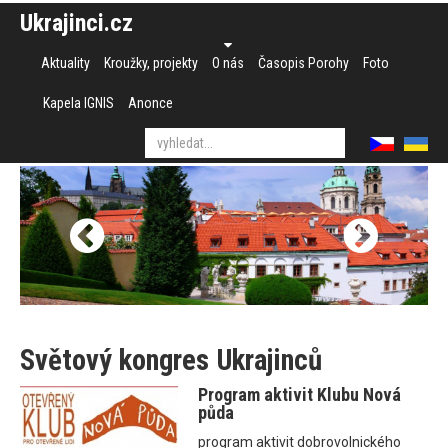
Ukrajinci.cz
Aktuality
Kroužky, projekty
O nás
Časopis Porohy
Foto
Kapela IGNIS
Anonce
Světový kongres Ukrajinců
Program aktivit Klubu Nová
půda
program aktivit dobrovolnického