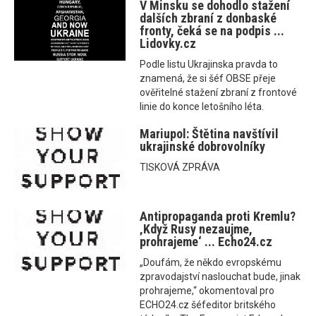
V Minsku se dohodlo stažení
dalších zbraní z donbaské
fronty, čeká se na podpis ...
Lidovky.cz
Podle listu Ukrajinska pravda to
znamená, že si šéf OBSE přeje
ověřitelné stažení zbraní z frontové
linie do konce letošního léta.
Mariupol: Štětina navštívil
ukrajinské dobrovolníky
TISKOVÁ ZPRÁVA
Antipropaganda proti Kremlu?
‚Když Rusy nezaujme,
prohrajeme‘ ... Echo24.cz
„Doufám, že někdo evropskému
zpravodajství naslouchat bude, jinak
prohrajeme,“ okomentoval pro
ECHO24.cz šéfeditor britského