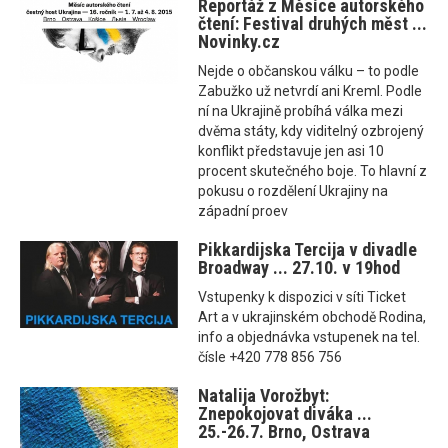
Reportáž z Měsíce autorského
čtení: Festival druhých měst ...
Novinky.cz
Nejde o občanskou válku – to podle
Zabužko už netvrdí ani Kreml. Podle
ní na Ukrajině probíhá válka mezi
dvěma státy, kdy viditelný ozbrojený
konflikt představuje jen asi 10
procent skutečného boje. To hlavní z
pokusu o rozdělení Ukrajiny na
západní proev
Pikkardijska Tercija v divadle
Broadway ... 27.10. v 19hod
Vstupenky k dispozici v síti Ticket
Art a v ukrajinském obchodě Rodina,
info a objednávka vstupenek na tel.
čísle +420 778 856 756
Natalija Vorožbyt:
Znepokojovat diváka ...
25.-26.7. Brno, Ostrava