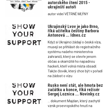
autorského čtení 2015 -
ukrajinští autoři
autor videí VĚTRNÉ MLÝNY
Ukrajinský Lvov je jako Brno,
říká učitelka češtiny Barbora
Antonová ... Idnes.cz
Když si Ukrajinci žádají o česká víza,
musejí se přihlásit do registračního
systému našeho ministerstva
zahraničí, který se otevře jenom
občas a okamžitě ho napadnou
hackeři, kteří volná místa obsadí.
Takže člověk, který chce být v pořadí
na žádost o vízu
Rusko není stát, ale hmota bez
začátku a konce, říká režisér
Sergej Loznica ... Novinky.cz
... dokument Majdan, který zachytil
vznik proevropského hnutí na