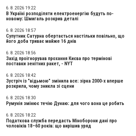
6. 8. 2026 19:22
В Україні розподіляти електроенергію будуть по-
новому: Шмигаль розкрив деталі
6. 8. 2026 18:57
Супутник Сатурна обертається настільки повільно, що
його доба триває майже 16 днів
6. 8. 2026 18:56
Захід проігнорував прохання Києва про термінові
поставки зенітних ракет, - NYT
6. 8. 2026 18:42
Зустріч із "відьмою" змінила все: зірка 2000-х вперше
розкрила, чому зникла зі сцени
6. 8. 2026 18:30
Румунія змінює течію Дунаю: для чого вона це робить
6. 8. 2026 18:22
Податкова служба передасть Міноборони дані про
чоловіків 18–60 років: що вирішив уряд