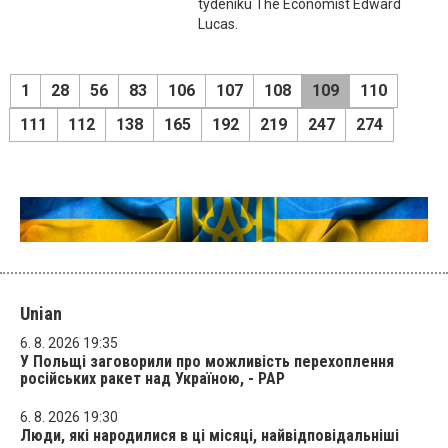
týdeníku The Economist Edward
Lucas.
1
28
56
83
106
107
108
109
110
111
112
138
165
192
219
247
274
Unian
6. 8. 2026 19:35
У Польщі заговорили про можливість перехоплення
російських ракет над Україною, - PAP
6. 8. 2026 19:30
Люди, які народилися в ці місяці, найвідповідальніші