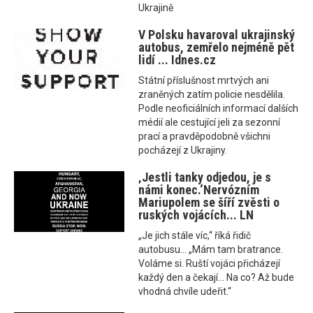
Ukrajině
V Polsku havaroval ukrajinský
autobus, zemřelo nejméně pět
lidí ... Idnes.cz
Státní příslušnost mrtvých ani
zraněných zatím policie nesdělila.
Podle neoficiálních informací dalších
médií ale cestující jeli za sezonní
prací a pravděpodobně všichni
pocházejí z Ukrajiny.
‚Jestli tanky odjedou, je s
námi konec.‘Nervózním
Mariupolem se šíří zvěsti o
ruských vojácích... LN
„Je jich stále víc,“ říká řidič
autobusu... „Mám tam bratrance.
Voláme si. Ruští vojáci přicházejí
každý den a čekají… Na co? Až bude
vhodná chvíle udeřit.“