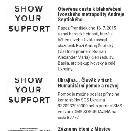
Otevřena cesta k blahořečení
lvovského metropolity Andreje
Šeptického
Papež František dne 16. 7. 2015
uznal heroické ctnosti, které si
během svého života osvojil
služebník Boží Andrej Šeptický
(vlastním jménem Roman
Alexander Maria), člen řádu sv.
Basila, arcibiskup lvovský a celé
Ukrajiny.
Ukrajina... Člověk v tísni:
Humanitární pomoc a rozvoj
Pomoc je možné posílat přímo na
konto sbírky SOS Ukrajina
93209320/0300 nebo pomocí SMS
ve tvaru DMS SOSUKRAJINA na
číslo 87777 ...
Záznamy čtení z Měsíce