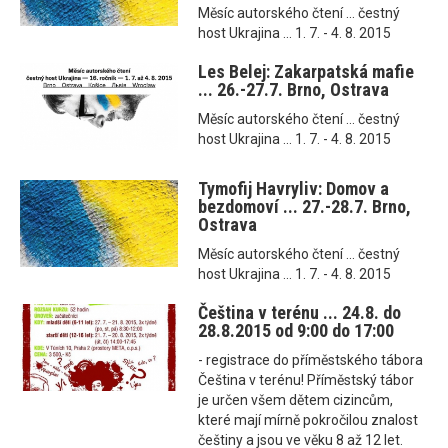
Měsíc autorského čtení ... čestný
host Ukrajina ... 1. 7. - 4. 8. 2015
Les Belej: Zakarpatská mafie
... 26.-27.7. Brno, Ostrava
Měsíc autorského čtení ... čestný
host Ukrajina ... 1. 7. - 4. 8. 2015
Tymofij Havryliv: Domov a
bezdomoví ... 27.-28.7. Brno,
Ostrava
Měsíc autorského čtení ... čestný
host Ukrajina ... 1. 7. - 4. 8. 2015
Čeština v terénu ... 24.8. do
28.8.2015 od 9:00 do 17:00
- registrace do příměstského tábora
Čeština v terénu! Příměstský tábor
je určen všem dětem cizincům,
které mají mírně pokročilou znalost
češtiny a jsou ve věku 8 až 12 let.