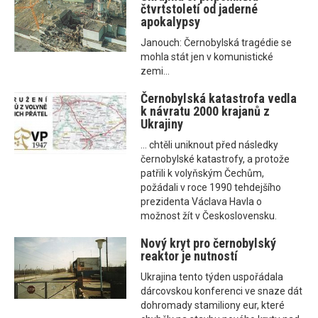
čtvrtstoletí od jaderné
apokalypsy
Janouch: Černobylská tragédie se
mohla stát jen v komunistické
zemi...
Černobylská katastrofa vedla
k návratu 2000 krajanů z
Ukrajiny
... chtěli uniknout před následky
černobylské katastrofy, a protože
patřili k volyňským Čechům,
požádali v roce 1990 tehdejšího
prezidenta Václava Havla o
možnost žít v Československu.
Nový kryt pro černobylský
reaktor je nutností
Ukrajina tento týden uspořádala
dárcovskou konferenci ve snaze dát
dohromady stamiliony eur, které