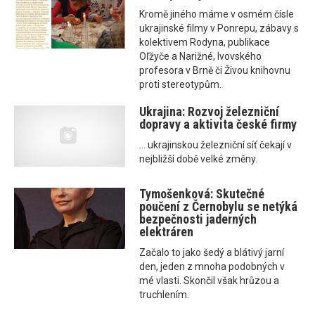
Kromě jiného máme v osmém čísle
ukrajinské filmy v Ponrepu, zábavy s
kolektivem Rodyna, publikace
Oľžyče a Narižné, lvovského
profesora v Brně či Živou knihovnu
proti stereotypům.
Ukrajina: Rozvoj železniční
dopravy a aktivita české firmy
... ukrajinskou železniční síť čekají v
nejbližší době velké změny.
Tymošenková: Skutečné
poučení z Černobylu se netýká
bezpečnosti jaderných
elektráren
Začalo to jako šedý a blátivý jarní
den, jeden z mnoha podobných v
mé vlasti. Skončil však hrůzou a
truchlením.