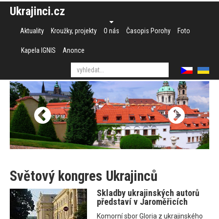
Ukrajinci.cz
Aktuality
Kroužky, projekty
O nás
Časopis Porohy
Foto
Kapela IGNIS
Anonce
Světový kongres Ukrajinců
Skladby ukrajinských autorů
představí v Jaroměřicích
Komorní sbor Gloria z ukrajinského