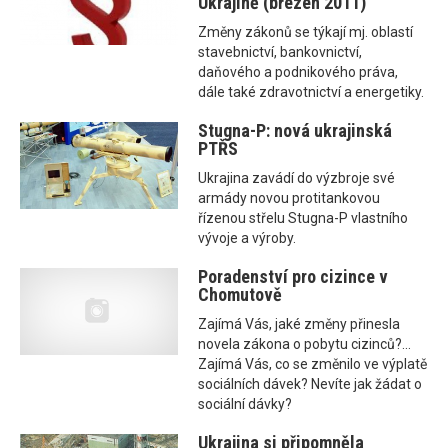
Ukrajině (březen 2011)
Změny zákonů se týkají mj. oblastí
stavebnictví, bankovnictví,
daňového a podnikového práva,
dále také zdravotnictví a energetiky.
Stugna-P: nová ukrajinská
PTŘS
Ukrajina zavádí do výzbroje své
armády novou protitankovou
řízenou střelu Stugna-P vlastního
vývoje a výroby.
Poradenství pro cizince v
Chomutově
Zajímá Vás, jaké změny přinesla
novela zákona o pobytu cizinců?...
Zajímá Vás, co se změnilo ve výplatě
sociálních dávek? Nevíte jak žádat o
sociální dávky?
Ukrajina si připomněla