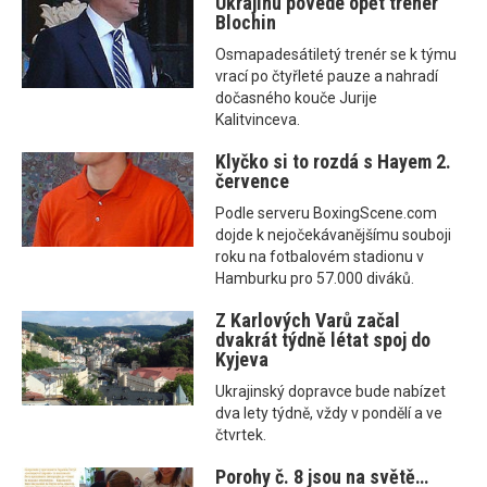
Ukrajinu povede opět trenér
Blochin
Osmapadesátiletý trenér se k týmu
vrací po čtyřleté pauze a nahradí
dočasného kouče Jurije
Kalitvinceva.
Klyčko si to rozdá s Hayem 2.
července
Podle serveru BoxingScene.com
dojde k nejočekávanějšímu souboji
roku na fotbalovém stadionu v
Hamburku pro 57.000 diváků.
Z Karlových Varů začal
dvakrát týdně létat spoj do
Kyjeva
Ukrajinský dopravce bude nabízet
dva lety týdně, vždy v pondělí a ve
čtvrtek.
Porohy č. 8 jsou na světě…