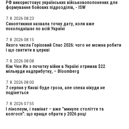
РФ використовує українських військовополонених для
формування бойових підрозділів, - ISW
7. 8. 2026 08:23
Синоптикиня назвала точну дату, коли вже
похолоднішає по всій Україні
7. 8. 2026 08:15
Якого числа Горіховий Спас 2026: чого не можна робити
і що святити в церкві
7. 8. 2026 08:08
Кім Чен Ин з початку війни в Україні отримав $22
мільярди надприбутку, – Bloomberg
7. 8. 2026 08:00
7 серпня у Києві буде гроза, але спека нікуди не
подінеться
7. 8. 2026 07:55
І лінолеум, і ламінат – вже "минуле століття та
колгосп": що краще обрати у 2026 році