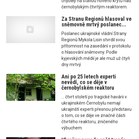
chyběly na stavbu nového krytu nad
černobylským čtvrtým reaktorem.
Za Stranu Regionů hlasoval ve
sněmovně mrtvý poslanec...
Poslanec ukrajinské vládní Strany
Regionů Mykola Lisin stvrdil svou
přítomnost na zasedání v protokolu
o hlasování sněmovny. Podle
kyjevských médií je ale muž už čtyři
dny mrtvý.
Ani po 25 letech experti
nevědí, co se děje v
černobylském reaktoru
... čtvrt století po tragické havárii v
ukrajinském Černobylu nemají
ukrajinští experti přesnou představu
o tom, co se děje ve značné části
čtvrtého reaktoru, zničeného
výbuchem.