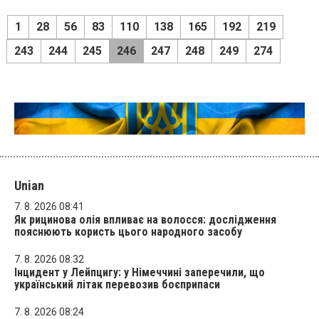
1
28
56
83
110
138
165
192
219
243
244
245
246
247
248
249
274
Unian
7. 8. 2026 08:41
Як рицинова олія впливає на волосся: дослідження
пояснюють користь цього народного засобу
7. 8. 2026 08:32
Інцидент у Лейпцигу: у Німеччині заперечили, що
український літак перевозив боєприпаси
7. 8. 2026 08:24