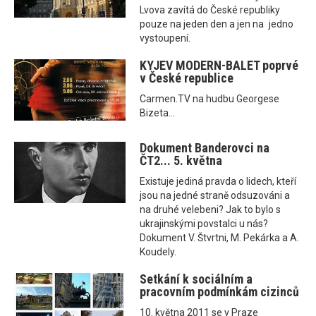
Lvova zavítá do České republiky
pouze na jeden den a jen na jedno
vystoupení.
KYJEV MODERN-BALET poprvé
v České republice
Carmen.TV na hudbu Georgese
Bizeta...
Dokument Banderovci na
ČT2... 5. května
Existuje jediná pravda o lidech, kteří
jsou na jedné straně odsuzováni a
na druhé velebeni? Jak to bylo s
ukrajinskými povstalci u nás?
Dokument V. Štvrtni, M. Pekárka a A.
Koudely.
Setkání k sociálním a
pracovním podmínkám cizinců
10. května 2011 se v Praze