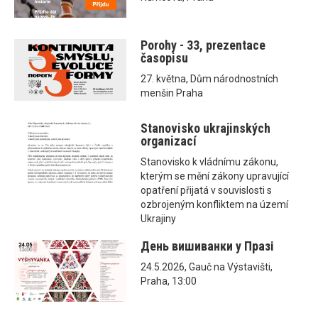
Porohy - 33, prezentace
časopisu
27. května, Dům národnostních
menšin Praha
Stanovisko ukrajinských
organizací
Stanovisko k vládnímu zákonu,
kterým se mění zákony upravující
opatření přijatá v souvislosti s
ozbrojeným konfliktem na území
Ukrajiny
День вишиванки у Празі
24.5.2026, Gauč na Výstavišti,
Praha, 13:00