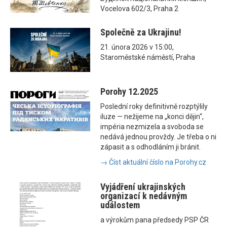
Vocelova 602/3, Praha 2
Společně za Ukrajinu!
21. února 2026 v 15:00,
Staroměstské náměstí, Praha
Porohy 12.2025
Poslední roky definitivně rozptýlily
iluze — nežijeme na „konci dějin“,
impéria nezmizela a svoboda se
nedává jednou provždy. Je třeba o ni
zápasit a s odhodláním ji bránit.
→ Číst aktuální číslo na Porohy.cz
Vyjádření ukrajinských
organizací k nedávným
událostem
a výrokům pana předsedy PSP ČR