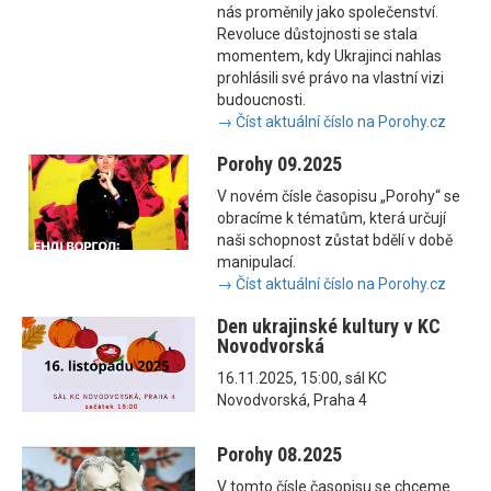
nás proměnily jako společenství.
Revoluce důstojnosti se stala
momentem, kdy Ukrajinci nahlas
prohlásili své právo na vlastní vizi
budoucnosti.
→ Číst aktuální číslo na Porohy.cz
Porohy 09.2025
V novém čísle časopisu „Porohy“ se
obracíme k tématům, která určují
naši schopnost zůstat bdělí v době
manipulací.
→ Číst aktuální číslo na Porohy.cz
Den ukrajinské kultury v KC
Novodvorská
16.11.2025, 15:00, sál KC
Novodvorská, Praha 4
Porohy 08.2025
V tomto čísle časopisu se chceme