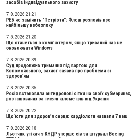
засобів індивідуального захисту
7. 8. 2026 21:21
РЕБ не замінить "Петріоти": Флеш розповів про
найбільшу небезпеку
7. 8. 2026 21:20
Що станеться з комп’ютером, якщо тривалий час не
оновлювати Windows
7. 8. 2026 20:39
Суд продовжив тримання під вартою для
Коломойського, захист заявив про проблеми зі
здоров'ям
7. 8. 2026 20:35
Росія встановила антидронові сітки на своїх субмаринах,
розташованих за тисячі кілометрів від України
7. 8. 2026 20:22
Що їсти для здоров’я серця: кардіологи назвали 7 каш
7. 8. 2026 20:18
Льотчик-утікач з КНДР уперше сів за штурвал Boeing