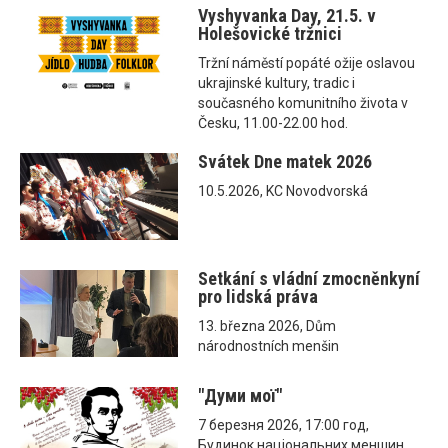
Vyshyvanka Day, 21.5. v
Holešovické tržnici
Tržní náměstí popáté ožije oslavou
ukrajinské kultury, tradic i
současného komunitního života v
Česku, 11.00-22.00 hod.
Svátek Dne matek 2026
10.5.2026, KC Novodvorská
Setkání s vládní zmocněnkyní
pro lidská práva
13. března 2026, Dům
národnostních menšin
"Думи мої"
7 березня 2026, 17:00 год,
Будинок національних меншин,