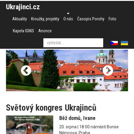
Ukrajinci.cz
Aktuality
Kroužky, projekty
O nás
Časopis Porohy
Foto
Kapela IGNIS
Anonce
Světový kongres Ukrajinců
Běž domů, Ivane
20. srpna | 18:00 náměstí Borise
Němcova, Praha