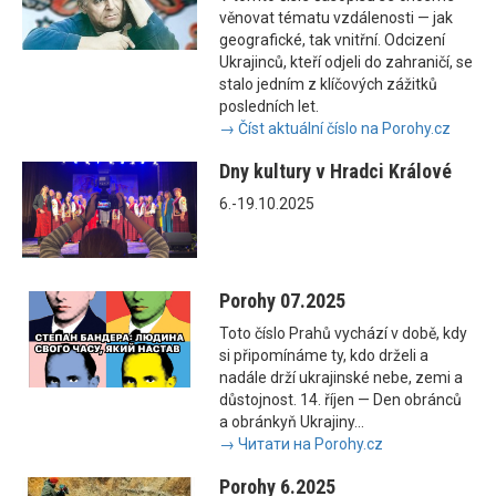
věnovat tématu vzdálenosti — jak
geografické, tak vnitřní. Odcizení
Ukrajinců, kteří odjeli do zahraničí, se
stalo jedním z klíčových zážitků
posledních let.
→ Číst aktuální číslo na Porohy.cz
Dny kultury v Hradci Králové
6.-19.10.2025
Porohy 07.2025
Toto číslo Prahů vychází v době, kdy
si připomínáme ty, kdo drželi a
nadále drží ukrajinské nebe, zemi a
důstojnost. 14. říjen — Den obránců
a obránkyň Ukrajiny...
→ Читати на Porohy.cz
Porohy 6.2025