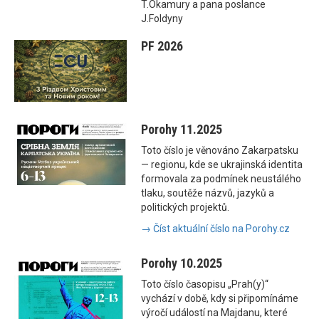
T.Okamury a pana poslance
J.Foldyny
PF 2026
Porohy 11.2025
Toto číslo je věnováno Zakarpatsku
— regionu, kde se ukrajinská identita
formovala za podmínek neustálého
tlaku, soutěže názvů, jazyků a
politických projektů.
→ Číst aktuální číslo na Porohy.cz
Porohy 10.2025
Toto číslo časopisu „Prah(y)“
vychází v době, kdy si připomínáme
výročí událostí na Majdanu, které