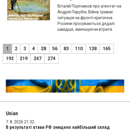
Віталій Портников про атентат на
Андрія Парубія, Війна триває:
ситуація на фронті критична.
Росіяни просуваються дедалі
швидше, зменшуючи втрати.
1
2
3
4
28
56
83
110
138
165
192
219
247
274
Unian
7. 8. 2026 21:32
В результаті атаки РФ знищено найбільший склад