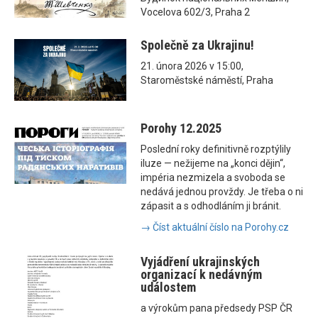
Vocelova 602/3, Praha 2
Společně za Ukrajinu!
21. února 2026 v 15:00,
Staroměstské náměstí, Praha
Porohy 12.2025
Poslední roky definitivně rozptýlily
iluze — nežijeme na „konci dějin“,
impéria nezmizela a svoboda se
nedává jednou provždy. Je třeba o ni
zápasit a s odhodláním ji bránit.
→ Číst aktuální číslo na Porohy.cz
Vyjádření ukrajinských
organizací k nedávným
událostem
a výrokům pana předsedy PSP ČR