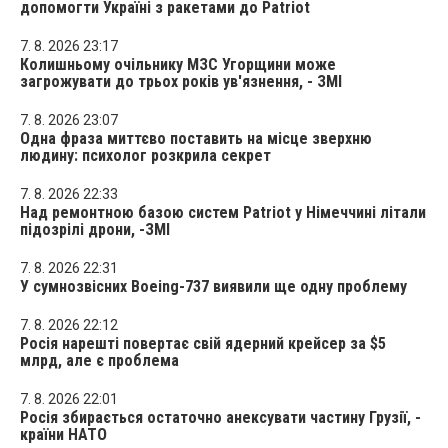
допомогти Україні з ракетами до Patriot
7. 8. 2026 23:17
Колишньому очільнику МЗС Угорщини може
загрожувати до трьох років ув'язнення, - ЗМІ
7. 8. 2026 23:07
Одна фраза миттєво поставить на місце зверхню
людину: психолог розкрила секрет
7. 8. 2026 22:33
Над ремонтною базою систем Patriot у Німеччині літали
підозрілі дрони, -ЗМІ
7. 8. 2026 22:31
У сумнозвісних Boeing-737 виявили ще одну проблему
7. 8. 2026 22:12
Росія нарешті повертає свій ядерний крейсер за $5
млрд, але є проблема
7. 8. 2026 22:01
Росія збирається остаточно анексувати частину Грузії, -
країни НАТО