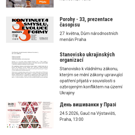
Porohy - 33, prezentace
časopisu
27. května, Dům národnostních
menšin Praha
Stanovisko ukrajinských
organizací
Stanovisko k vládnímu zákonu,
kterým se mění zákony upravující
opatření přijatá v souvislosti s
ozbrojeným konfliktem na území
Ukrajiny
День вишиванки у Празі
24.5.2026, Gauč na Výstavišti,
Praha, 13:00