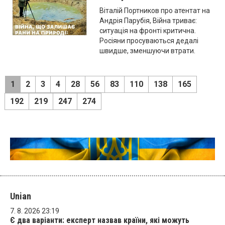
Віталій Портников про атентат на
Андрія Парубія, Війна триває:
ситуація на фронті критична.
Росіяни просуваються дедалі
швидше, зменшуючи втрати.
1
2
3
4
28
56
83
110
138
165
192
219
247
274
Unian
7. 8. 2026 23:19
Є два варіанти: експерт назвав країни, які можуть