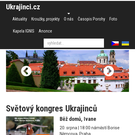
Ukrajinci.cz
Aktuality
Kroužky, projekty
O nás
Časopis Porohy
Foto
Kapela IGNIS
Anonce
Světový kongres Ukrajinců
Běž domů, Ivane
20. srpna | 18:00 náměstí Borise
Němcova, Praha