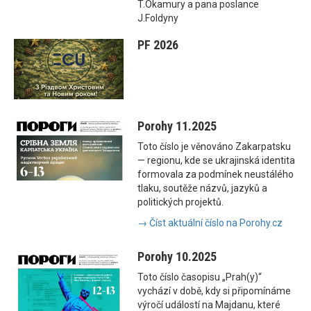
T.Okamury a pana poslance
J.Foldyny
PF 2026
Porohy 11.2025
Toto číslo je věnováno Zakarpatsku
— regionu, kde se ukrajinská identita
formovala za podmínek neustálého
tlaku, soutěže názvů, jazyků a
politických projektů.
→ Číst aktuální číslo na Porohy.cz
Porohy 10.2025
Toto číslo časopisu „Prah(y)“
vychází v době, kdy si připomínáme
výročí událostí na Majdanu, které