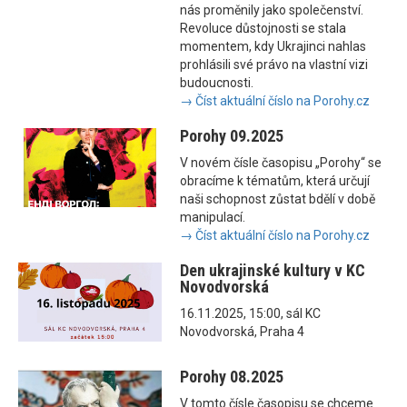
nás proměnily jako společenství.
Revoluce důstojnosti se stala
momentem, kdy Ukrajinci nahlas
prohlásili své právo na vlastní vizi
budoucnosti.
→ Číst aktuální číslo na Porohy.cz
Porohy 09.2025
V novém čísle časopisu „Porohy“ se
obracíme k tématům, která určují
naši schopnost zůstat bdělí v době
manipulací.
→ Číst aktuální číslo na Porohy.cz
Den ukrajinské kultury v KC
Novodvorská
16.11.2025, 15:00, sál KC
Novodvorská, Praha 4
Porohy 08.2025
V tomto čísle časopisu se chceme