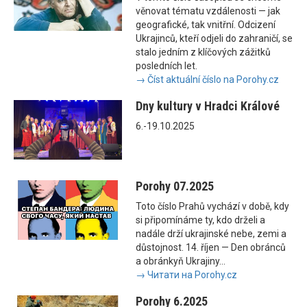
věnovat tématu vzdálenosti — jak
geografické, tak vnitřní. Odcizení
Ukrajinců, kteří odjeli do zahraničí, se
stalo jedním z klíčových zážitků
posledních let.
→ Číst aktuální číslo na Porohy.cz
Dny kultury v Hradci Králové
6.-19.10.2025
Porohy 07.2025
Toto číslo Prahů vychází v době, kdy
si připomínáme ty, kdo drželi a
nadále drží ukrajinské nebe, zemi a
důstojnost. 14. říjen — Den obránců
a obránkyň Ukrajiny...
→ Читати на Porohy.cz
Porohy 6.2025