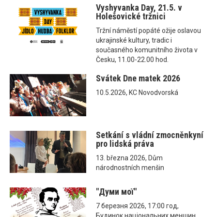
Vyshyvanka Day, 21.5. v
Holešovické tržnici
Tržní náměstí popáté ožije oslavou
ukrajinské kultury, tradic i
současného komunitního života v
Česku, 11.00-22.00 hod.
Svátek Dne matek 2026
10.5.2026, KC Novodvorská
Setkání s vládní zmocněnkyní
pro lidská práva
13. března 2026, Dům
národnostních menšin
"Думи мої"
7 березня 2026, 17:00 год,
Будинок національних меншин,