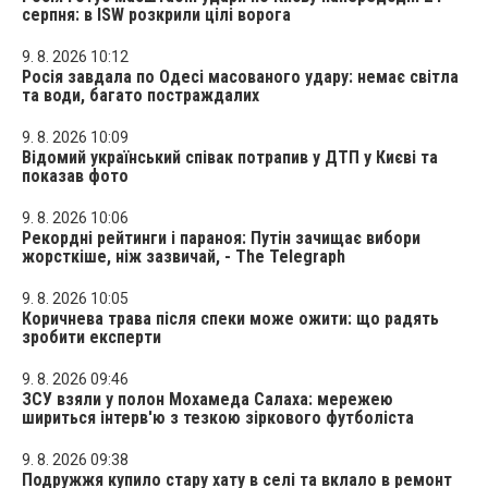
серпня: в ISW розкрили цілі ворога
9. 8. 2026 10:12
Росія завдала по Одесі масованого удару: немає світла
та води, багато постраждалих
9. 8. 2026 10:09
Відомий український співак потрапив у ДТП у Києві та
показав фото
9. 8. 2026 10:06
Рекордні рейтинги і параноя: Путін зачищає вибори
жорсткіше, ніж зазвичай, - The Telegraph
9. 8. 2026 10:05
Коричнева трава після спеки може ожити: що радять
зробити експерти
9. 8. 2026 09:46
ЗСУ взяли у полон Мохамеда Салаха: мережею
шириться інтерв'ю з тезкою зіркового футболіста
9. 8. 2026 09:38
Подружжя купило стару хату в селі та вклало в ремонт