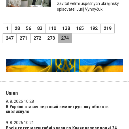
zavítal velmi úspěšných ukrajinský
spisovatel Jurij Vynnyčuk.
1
28
56
83
110
138
165
192
219
247
271
272
273
274
Unian
9. 8. 2026 10:28
В Україні стався черговий землетрус: яку область
сколихнуло
9. 8. 2026 10:21
Росія готує масштабні удари по Києву напередодні 24