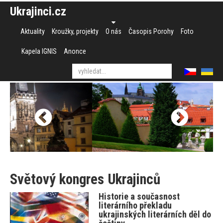
Ukrajinci.cz
Aktuality
Kroužky, projekty
O nás
Časopis Porohy
Foto
Kapela IGNIS
Anonce
Světový kongres Ukrajinců
Historie a současnost
literárního překladu
ukrajinských literárních děl do