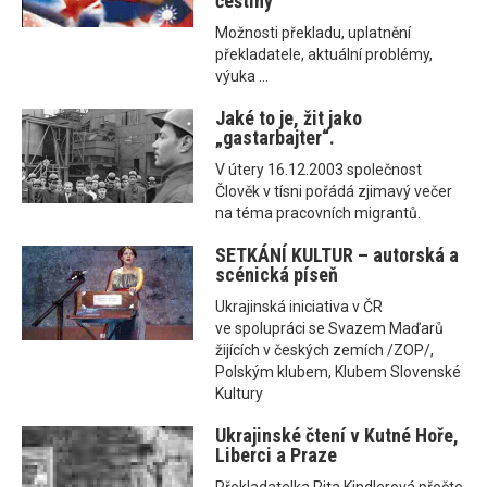
češtiny
Možnosti překladu, uplatnění
překladatele, aktuální problémy,
výuka ...
Jaké to je, žit jako
„gastarbajter“.
V útery 16.12.2003 společnost
Člověk v tísni pořádá zjimavý večer
na téma pracovních migrantů.
SETKÁNÍ KULTUR – autorská a
scénická píseň
Ukrajinská iniciativa v ČR
ve spolupráci se Svazem Maďarů
žijících v českých zemích /ZOP/,
Polským klubem, Klubem Slovenské
Kultury
Ukrajinské čtení v Kutné Hoře,
Liberci a Praze