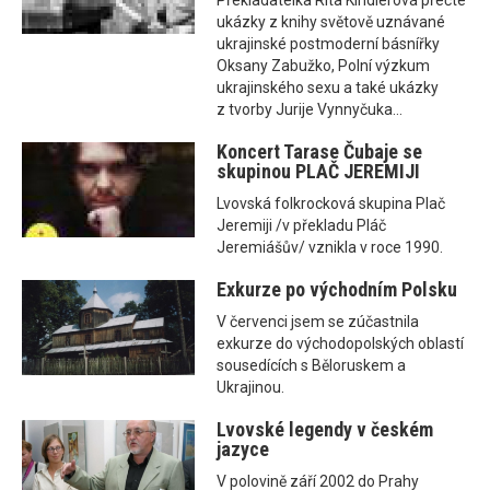
Překladatelka Rita Kindlerová přečte
ukázky z knihy světově uznávané
ukrajinské postmoderní básnířky
Oksany Zabužko, Polní výzkum
ukrajinského sexu a také ukázky
z tvorby Jurije Vynnyčuka...
Koncert Tarase Čubaje se
skupinou PLAČ JEREMIJI
Lvovská folkrocková skupina Plač
Jeremiji /v překladu Pláč
Jeremiášův/ vznikla v roce 1990.
Exkurze po východním Polsku
V červenci jsem se zúčastnila
exkurze do východopolských oblastí
sousedících s Běloruskem a
Ukrajinou.
Lvovské legendy v českém
jazyce
V polovině září 2002 do Prahy