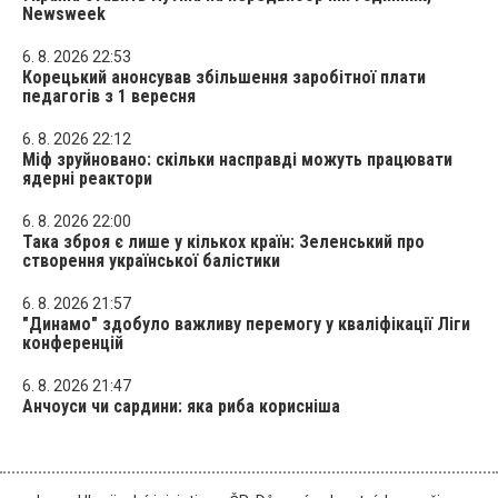
Newsweek
6. 8. 2026 22:53
Корецький анонсував збільшення заробітної плати
педагогів з 1 вересня
6. 8. 2026 22:12
Міф зруйновано: скільки насправді можуть працювати
ядерні реактори
6. 8. 2026 22:00
Така зброя є лише у кількох країн: Зеленський про
створення української балістики
6. 8. 2026 21:57
"Динамо" здобуло важливу перемогу у кваліфікації Ліги
конференцій
6. 8. 2026 21:47
Анчоуси чи сардини: яка риба корисніша