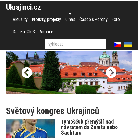
Ukrajinci.cz
Aktuality
Kroužky, projekty
O nás
Časopis Porohy
Foto
Kapela IGNIS
Anonce
Světový kongres Ukrajinců
Tymoščuk přemýšlí nad
návratem do Zenitu nebo
Šachtaru