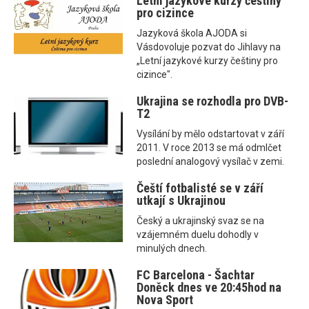
Letní jazykové kurzy češtiny
pro cizince
Jazyková škola AJODA si
Vásdovoluje pozvat do Jihlavy na
„Letní jazykové kurzy češtiny pro
cizince".
Ukrajina se rozhodla pro DVB-
T2
Vysílání by mělo odstartovat v září
2011. V roce 2013 se má odmlčet
poslední analogový vysílač v zemi.
Čeští fotbalisté se v září
utkají s Ukrajinou
Český a ukrajinský svaz se na
vzájemném duelu dohodly v
minulých dnech.
FC Barcelona - Šachtar
Doněck dnes ve 20:45hod na
Nova Sport