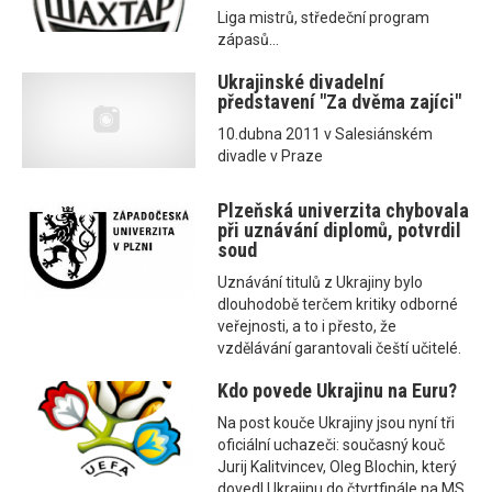
Liga mistrů, středeční program
zápasů...
Ukrajinské divadelní
představení "Za dvěma zajíci"
10.dubna 2011 v Salesiánském
divadle v Praze
Plzeňská univerzita chybovala
při uznávání diplomů, potvrdil
soud
Uznávání titulů z Ukrajiny bylo
dlouhodobě terčem kritiky odborné
veřejnosti, a to i přesto, že
vzdělávání garantovali čeští učitelé.
Kdo povede Ukrajinu na Euru?
Na post kouče Ukrajiny jsou nyní tři
oficiální uchazeči: současný kouč
Jurij Kalitvincev, Oleg Blochin, který
dovedl Ukrajinu do čtvrtfinále na MS