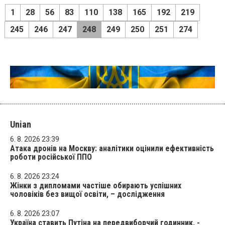
1
28
56
83
110
138
165
192
219
245
246
247
248
249
250
251
274
Unian
6. 8. 2026 23:39
Атака дронів на Москву: аналітики оцінили ефективність
роботи російської ППО
6. 8. 2026 23:24
Жінки з дипломами частіше обирають успішних
чоловіків без вищої освіти, – дослідження
6. 8. 2026 23:07
Україна ставить Путіна на передвиборчий годинник, -