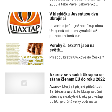
2006 a také Pavel Jakovenko...
V hledáčku Juventusu dva
Ukrajinci
Juventus je údajně na nákup obou
Ukrajinců ochoten vynaložit až
patnáct milionů eur.
Porohy č. 6/2011 jsou na
světě…
Přijedou bratři Klyčkové do Česka ?
Azarov se vsadil: Ukrajina se
stane členem EU do roku 2022
Azarov, který již při jiné příležitosti
18. března ujistil, že Ukrajina učiní
všechny nezbytné kroky pro vstup
do EU, je určitě velký optimista.