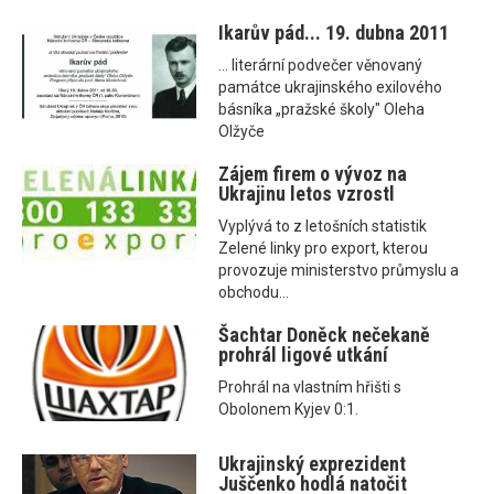
Ikarův pád... 19. dubna 2011
... literární podvečer věnovaný
památce ukrajinského exilového
básníka „pražské školy" Oleha
Olžyče
Zájem firem o vývoz na
Ukrajinu letos vzrostl
Vyplývá to z letošních statistik
Zelené linky pro export, kterou
provozuje ministerstvo průmyslu a
obchodu...
Šachtar Doněck nečekaně
prohrál ligové utkání
Prohrál na vlastním hřišti s
Obolonem Kyjev 0:1.
Ukrajinský exprezident
Juščenko hodlá natočit