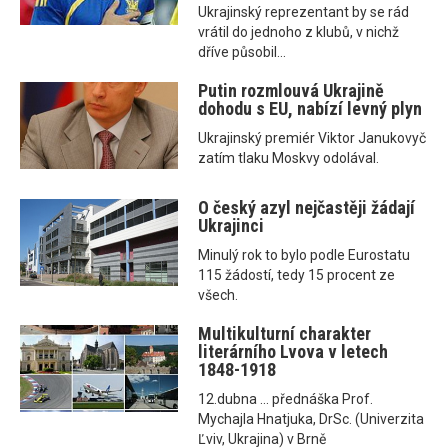
Ukrajinský reprezentant by se rád
vrátil do jednoho z klubů, v nichž
dříve působil...
Putin rozmlouvá Ukrajině
dohodu s EU, nabízí levný plyn
Ukrajinský premiér Viktor Janukovyč
zatím tlaku Moskvy odolával.
O český azyl nejčastěji žádají
Ukrajinci
Minulý rok to bylo podle Eurostatu
115 žádostí, tedy 15 procent ze
všech.
Multikulturní charakter
literárního Lvova v letech
1848-1918
12.dubna ... přednáška Prof.
Mychajla Hnatjuka, DrSc. (Univerzita
Ľviv, Ukrajina) v Brně