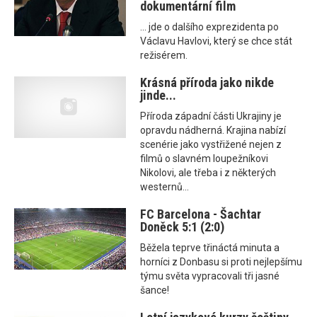
dokumentární film
... jde o dalšího exprezidenta po
Václavu Havlovi, který se chce stát
režisérem.
Krásná příroda jako nikde
jinde...
Příroda západní části Ukrajiny je
opravdu nádherná. Krajina nabízí
scenérie jako vystřižené nejen z
filmů o slavném loupežníkovi
Nikolovi, ale třeba i z některých
westernů...
FC Barcelona - Šachtar
Doněck 5:1 (2:0)
Běžela teprve třináctá minuta a
horníci z Donbasu si proti nejlepšímu
týmu světa vypracovali tři jasné
šance!