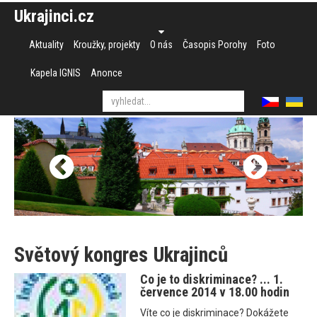
Ukrajinci.cz
Aktuality
Kroužky, projekty
O nás
Časopis Porohy
Foto
Kapela IGNIS
Anonce
Světový kongres Ukrajinců
Co je to diskriminace? ... 1.
července 2014 v 18.00 hodin
Víte co je diskriminace? Dokážete