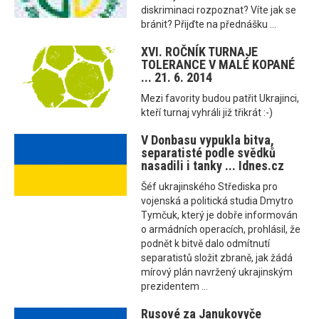
diskriminaci rozpoznat? Víte jak se
bránit? Přijďte na přednášku ...
XVI. ROČNÍK TURNAJE
TOLERANCE V MALÉ KOPANÉ
... 21. 6. 2014
Mezi favority budou patřit Ukrajinci,
kteří turnaj vyhráli již třikrát :-)
V Donbasu vypukla bitva,
separatisté podle svědků
nasadili i tanky ... Idnes.cz
Šéf ukrajinského Střediska pro
vojenská a politická studia Dmytro
Tymčuk, který je dobře informován
o armádních operacích, prohlásil, že
podnět k bitvě dalo odmítnutí
separatistů složit zbraně, jak žádá
mírový plán navržený ukrajinským
prezidentem ...
Rusové za Janukovyče