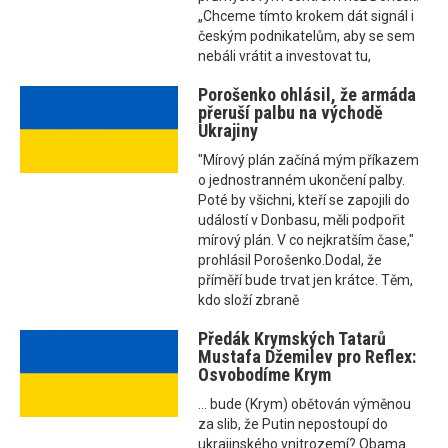
„Chceme tímto krokem dát signál i
českým podnikatelům, aby se sem
nebáli vrátit a investovat tu,
Porošenko ohlásil, že armáda
přeruší palbu na východě
Ukrajiny
"Mírový plán začíná mým příkazem
o jednostranném ukončení palby.
Poté by všichni, kteří se zapojili do
událostí v Donbasu, měli podpořit
mírový plán. V co nejkratším čase,"
prohlásil Porošenko.Dodal, že
příměří bude trvat jen krátce. Těm,
kdo složí zbraně
Předák Krymských Tatarů
Mustafa Džemilev pro Reflex:
Osvobodíme Krym
... bude (Krym) obětován výměnou
za slib, že Putin nepostoupí do
ukrajinského vnitrozemí? Obama