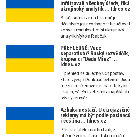
infiltrovali všechny úřady, říká
ukrajinský analytik ... Idnes.cz
Současná krize na Ukrajině je
dědictvím její neschopnosti zúčtovat
se svou minulostí, míní ukrajinský
analytik Mykola Rjabčuk.
PŘEHLEDNĚ: Vůdci
separatistů? Ruský rozvědčík,
krupiér či "Děda Mráz" ...
Idnes.cz
... přehled nejdůležitějších postav,
které vývoj v Donbasu ovlivňují. Jsou
mezi nimi členové neonacistických
skupin, váleční veteráni a například i
bývalý krupiér.
Azbuka nestačí. U cizojazyčné
reklamy má být podle poslanců
i čeština ... Idnes.cz
Předkladatelé návrhu tvrdí, že
občané vnímají jako diskriminační,