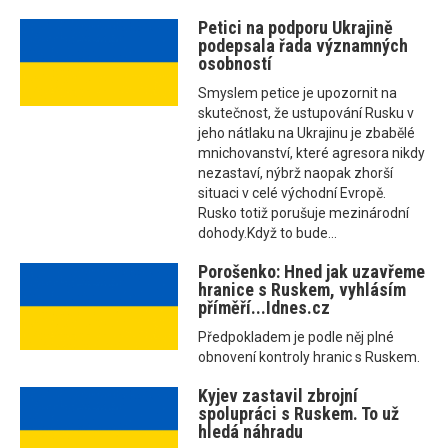
Petici na podporu Ukrajině
podepsala řada významných
osobností
Smyslem petice je upozornit na
skutečnost, že ustupování Rusku v
jeho nátlaku na Ukrajinu je zbabělé
mnichovanství, které agresora nikdy
nezastaví, nýbrž naopak zhorší
situaci v celé východní Evropě.
Rusko totiž porušuje mezinárodní
dohody.Když to bude...
Porošenko: Hned jak uzavřeme
hranice s Ruskem, vyhlásím
příměří...Idnes.cz
Předpokladem je podle něj plné
obnovení kontroly hranic s Ruskem.
Kyjev zastavil zbrojní
spolupráci s Ruskem. To už
hledá náhradu