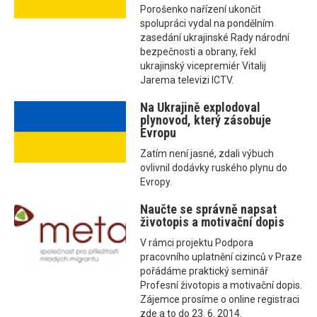
Porošenko nařízení ukončit
spolupráci vydal na pondělním
zasedání ukrajinské Rady národní
bezpečnosti a obrany, řekl
ukrajinský vicepremiér Vitalij
Jarema televizi ICTV.
Na Ukrajině explodoval
plynovod, který zásobuje
Evropu
Zatím není jasné, zdali výbuch
ovlivnil dodávky ruského plynu do
Evropy.
Naučte se správně napsat
životopis a motivační dopis
V rámci projektu Podpora
pracovního uplatnění cizinců v Praze
pořádáme praktický seminář
Profesní životopis a motivační dopis.
Zájemce prosíme o online registraci
zde a to do 23. 6. 2014.