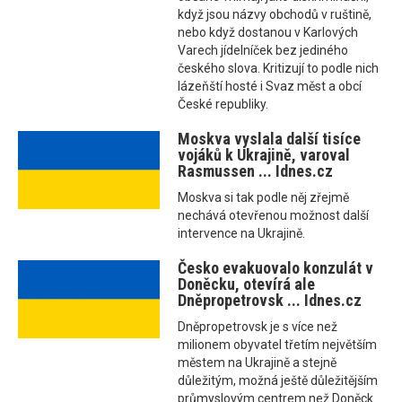
když jsou názvy obchodů v ruštině,
nebo když dostanou v Karlových
Varech jídelníček bez jediného
českého slova. Kritizují to podle nich
lázeňští hosté i Svaz měst a obcí
České republiky.
Moskva vyslala další tisíce
vojáků k Ukrajině, varoval
Rasmussen ... Idnes.cz
Moskva si tak podle něj zřejmě
nechává otevřenou možnost další
intervence na Ukrajině.
Česko evakuovalo konzulát v
Doněcku, otevírá ale
Dněpropetrovsk ... Idnes.cz
Dněpropetrovsk je s více než
milionem obyvatel třetím největším
městem na Ukrajině a stejně
důležitým, možná ještě důležitějším
průmyslovým centrem než Doněck.