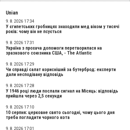
Unian
9. 8. 2026 17:34
У єгипетських гробницях знаходили мед віком у тисячі
років: чому він не псується
9. 8. 2026 17:31
Україна з прохача допомоги перетворилася на
зразкового союзника США, - The Atlantic
9. 8. 2026 17:29
Чи справді салат корисніший за бутерброд: експерти
дали несподівану відповідь
9. 8. 2026 17:28
У 1946 році люди послали сигнал на Місяць: відповідь
прийшла через 2,5 секунди
9. 8. 2026 17:10
10 серпня: церковне свято сьогодні, чому цього дня
треба погладити чорного кота
9. 8. 2026 17:01