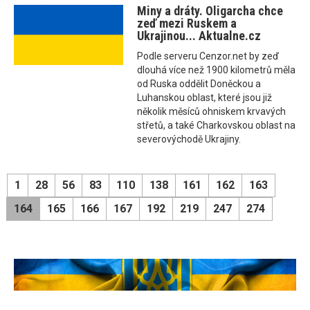
Miny a dráty. Oligarcha chce
zeď mezi Ruskem a
Ukrajinou... Aktualne.cz
Podle serveru Cenzor.net by zeď
dlouhá více než 1900 kilometrů měla
od Ruska oddělit Doněckou a
Luhanskou oblast, které jsou již
několik měsíců ohniskem krvavých
střetů, a také Charkovskou oblast na
severovýchodě Ukrajiny.
1
28
56
83
110
138
161
162
163
164
165
166
167
192
219
247
274