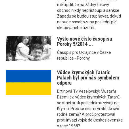
mě ujistil, že na žádný takový
obchod nikdy nepřistoupí a sankce
Západu se budou stupňovat, dokud
nebude osvobozena poslední píď
okupovaného území.
Vyšlo nové číslo časopisu
Porohy 5/2014 ...
Časopis pro Ukrajince v České
republice - Porohy
Vůdce krymských Tatarů:
Palach byl pro nás symbolem
odporu
Drtinová Tv Veselovský: Mustafa
Džemilev, vůdce krymských Tatarů,
se staví proti poslednímu vývoji na
Krymu. Proč se nesmí vrátit do své
rodné země? A proč protestoval
proti invazi vojsk do Československa
v roce 1968?