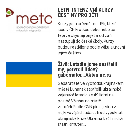
LETNÍ INTENZIVNÍ KURZY
ČESTINY PRO DĚTI
Kurzy jsou určené pro děti, které
jsou v ČR krátkou dobu nebo se
teprve chystají přijet a od září
nastupují do české školy. Kurzy
budou rozdělené podle věku a úrovní
jejich češtiny.
Živě: Letadlo jsme sestřelili
my, potvrdil lidový
gubernátor...Aktualne.cz
Separatisté ve východoukrajinském
městě Luhansk sestřelili ukrajinské
vojenské letadlo se 49 lidmi na
palubě.Všichni na místě
zemřeli.Podle CNN jde o jednu z
nejkrvavějších událostí od vypuknutí
ukrajinské krize.Ukrajina kvůli ní drží
státní smutek...