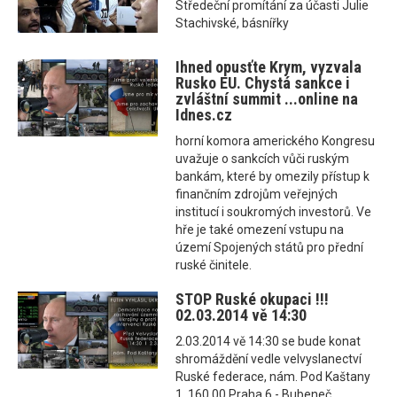
Středeční promítání za účasti Julie
Stachivské, básnířky
Ihned opusťte Krym, vyzvala
Rusko EU. Chystá sankce i
zvláštní summit ...online na
Idnes.cz
horní komora amerického Kongresu
uvažuje o sankcích vůči ruským
bankám, které by omezily přístup k
finančním zdrojům veřejných
institucí i soukromých investorů. Ve
hře je také omezení vstupu na
území Spojených států pro přední
ruské činitele.
STOP Ruské okupaci !!!
02.03.2014 vě 14:30
2.03.2014 vě 14:30 se bude konat
shromáždění vedle velvyslanectví
Ruské federace, nám. Pod Kaštany
1, 160 00 Praha 6 - Bubeneč