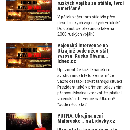
ruských vojáku se stáhla, tvrdí
Američané
V pátek večer tam přiletělo přes
deset ruských vojenských vrtulníků.
Do oblasti se přesunulo také na
2000 ruských vojáků.
Vojenská intervence na
Ukrajině bude něco stát,
varoval Rusko Obama...
Idnes.cz
Upozornil, že každé narušení
svrchovanosti této země může
vážně destabilizovat tamější situaci.
Prezident také v přímém televizním
přenosu Moskvu varoval, že jakákoli
vojenská intervence na Ukrajině
"bude něco stát".
PUTNA: Ukrajina není
Malorusko .. na Lidovky.cz
Ukrajinská kultura přežila jen v té