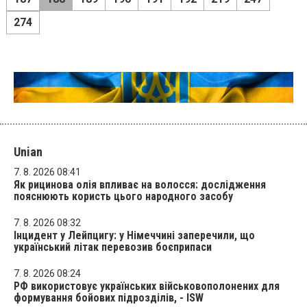
274
Unian
7. 8. 2026 08:41
Як рицинова олія впливає на волосся: дослідження
пояснюють користь цього народного засобу
7. 8. 2026 08:32
Інцидент у Лейпцигу: у Німеччині заперечили, що
український літак перевозив боєприпаси
7. 8. 2026 08:24
РФ використовує українських військовополонених для
формування бойових підрозділів, - ISW