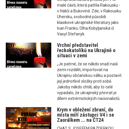
malé části, která patřila Rakousku -
v Haliči a Bukovině. Zde, v Rakousku
Uhersku, svobodně působili
klasikové ukrajinské literatury jako
Ivan Franko, Olha Kobyljanská či
Vasyl Stefanyk.
Vrchní představitel
řeckokatolíků na Ukrajině o
situaci v zemi
„Je patrné, že se někdo snaží naši
zemi rozdělit, importovat na
Ukrajinu občanskou válku a postavit
její jednotlivé složky proti sobě.
Jakoby někdo chtěl, aby to celé
vypadalo, že ukrajinský převrat je
dílem extrémistických nacionalistů.
Krym v obležení zbraní, do
místa míří zástupci V4 i se
Zaorálkem ... na ČT24
CHAT S JOSEFEM PAZDERKOU: