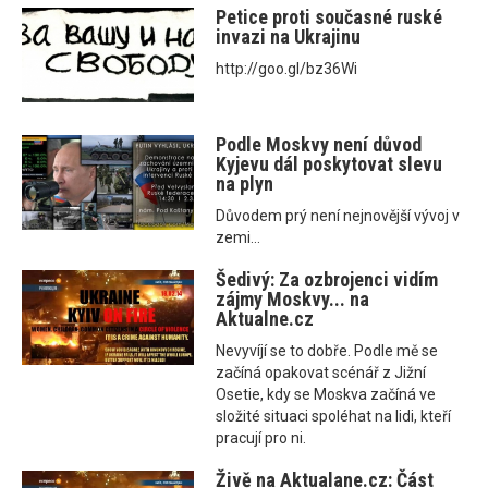
Petice proti současné ruské
invazi na Ukrajinu
http://goo.gl/bz36Wi
Podle Moskvy není důvod
Kyjevu dál poskytovat slevu
na plyn
Důvodem prý není nejnovější vývoj v
zemi...
Šedivý: Za ozbrojenci vidím
zájmy Moskvy... na
Aktualne.cz
Nevyvíjí se to dobře. Podle mě se
začíná opakovat scénář z Jižní
Osetie, kdy se Moskva začíná ve
složité situaci spoléhat na lidi, kteří
pracují pro ni.
Živě na Aktualane.cz: Část