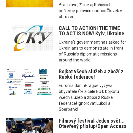
Bratislave, Žiline aj Košiciach,
pošleme polovicu nadácii Človek v
ohrození.
CALL TO ACTION! THE TIME
TO ACT IS NOW! Kyiv, Ukraine
Ukraine's government has asked for
Ukrainians to demonstrate in front
of Russia's diplomatic missions
around the world.
Bojkot všech služeb a zboží z
Ruské federace!
EuromaidanInPrague vyzývá
obyvatele ČR a celé EU k bojkotu
všech služeb a zboží z Ruské
federace! Ignorovat Lukoil a
Sberbank!
Filmový festival Jeden svět...
Otevřený přístup/Open Access