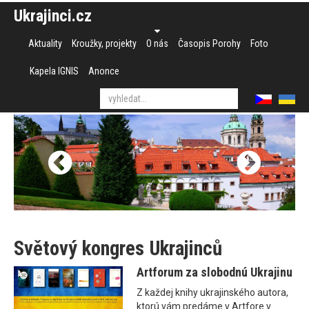
Ukrajinci.cz
Aktuality
Kroužky, projekty
O nás
Časopis Porohy
Foto
Kapela IGNIS
Anonce
Světový kongres Ukrajinců
Artforum za slobodnú Ukrajinu
Z každej knihy ukrajinského autora,
ktorú vám predáme v Artfore v