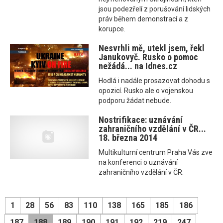
jsou podezřelí z porušování lidských
práv během demonstrací a z
korupce.
Nesvrhli mě, utekl jsem, řekl
Janukovyč. Rusko o pomoc
nežádá... na Idnes.cz
Hodlá i nadále prosazovat dohodu s
opozicí. Rusko ale o vojenskou
podporu žádat nebude.
Nostrifikace: uznávání
zahraničního vzdělání v ČR...
18. března 2014
Multikulturní centrum Praha Vás zve
na konferenci o uznávání
zahraničního vzdělání v ČR.
1
28
56
83
110
138
165
185
186
187
188
189
190
191
192
219
247