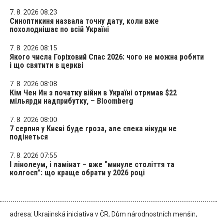
7. 8. 2026 08:23
Синоптикиня назвала точну дату, коли вже
похолоднішає по всій Україні
7. 8. 2026 08:15
Якого числа Горіховий Спас 2026: чого не можна робити
і що святити в церкві
7. 8. 2026 08:08
Кім Чен Ин з початку війни в Україні отримав $22
мільярди надприбутку, – Bloomberg
7. 8. 2026 08:00
7 серпня у Києві буде гроза, але спека нікуди не
подінеться
7. 8. 2026 07:55
І лінолеум, і ламінат – вже "минуле століття та
колгосп": що краще обрати у 2026 році
adresa: Ukrajinská iniciativa v ČR, Dům národnostních menšin,