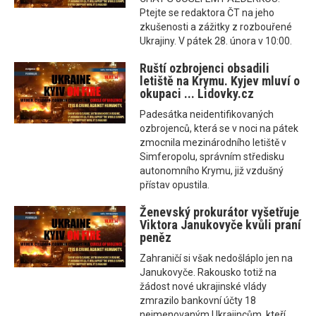
Ptejte se redaktora ČT na jeho
zkušenosti a zážitky z rozbouřené
Ukrajiny. V pátek 28. února v 10:00.
Ruští ozbrojenci obsadili
letiště na Krymu. Kyjev mluví o
okupaci ... Lidovky.cz
Padesátka neidentifikovaných
ozbrojenců, která se v noci na pátek
zmocnila mezinárodního letiště v
Simferopolu, správním středisku
autonomního Krymu, již vzdušný
přístav opustila.
Ženevský prokurátor vyšetřuje
Viktora Janukovyče kvůli praní
peněz
Zahraničí si však nedošláplo jen na
Janukovyče. Rakousko totiž na
žádost nové ukrajinské vlády
zmrazilo bankovní účty 18
nejmenovaným Ukrajincům, kteří