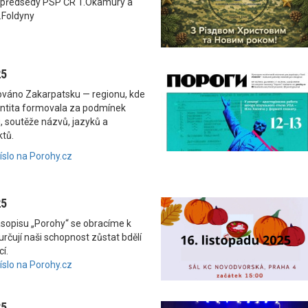
 předsedy PSP ČR T.Okamury a
.Foldyny
25
nováno Zakarpatsku — regionu, kde
dentita formovala za podmínek
, soutěže názvů, jazyků a
ktů.
číslo na Porohy.cz
25
asopisu „Porohy“ se obracíme k
rčují naši schopnost zůstat bdělí
í.
číslo na Porohy.cz
25