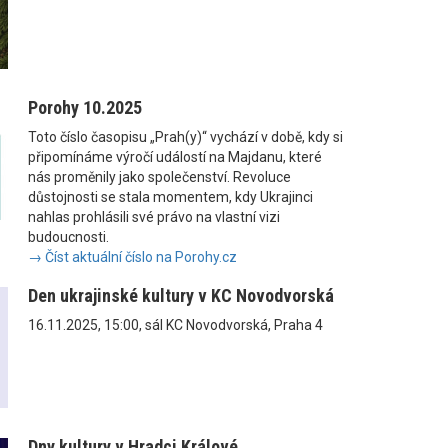
Porohy 10.2025
Toto číslo časopisu „Prah(y)“ vychází v době, kdy si
připomínáme výročí událostí na Majdanu, které
nás proměnily jako společenství. Revoluce
důstojnosti se stala momentem, kdy Ukrajinci
nahlas prohlásili své právo na vlastní vizi
budoucnosti.
→ Číst aktuální číslo na Porohy.cz
Den ukrajinské kultury v KC Novodvorská
16.11.2025, 15:00, sál KC Novodvorská, Praha 4
Dny kultury v Hradci Králové