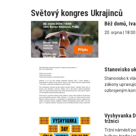
Světový kongres Ukrajinců
Běž domů, Iv
20. srpna | 18:0
Stanovisko uk
Stanovisko k vl
zákony upravující
ozbrojeným konf
Vyshyvanka Da
tržnici
Tržní náměstí po
kultury, tradic 