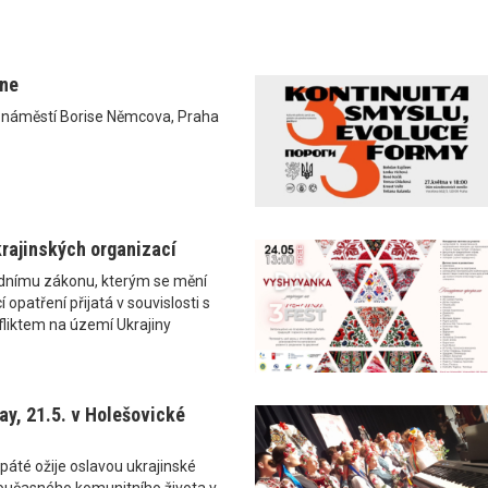
ane
0 náměstí Borise Němcova, Praha
rajinských organizací
ádnímu zákonu, kterým se mění
 opatření přijatá v souvislosti s
liktem na území Ukrajiny
y, 21.5. v Holešovické
páté ožije oslavou ukrajinské
i současného komunitního života v