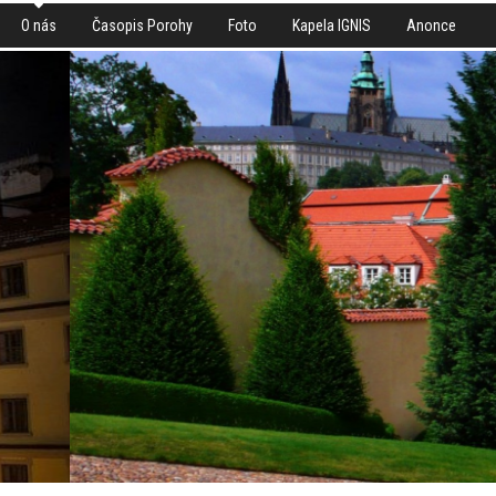
O nás
Časopis Porohy
Foto
Kapela IGNIS
Anonce