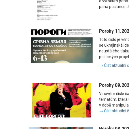
a výrokům pana
pana poslance J
Porohy 11.20
Toto číslo je vě
se ukrajinská i
neustálého tlaku
politických proje
→ Číst aktuální 
Porohy 09.20
V novém čísle č
tématům, která u
v době manipulac
→ Číst aktuální 
Porohy 08.20