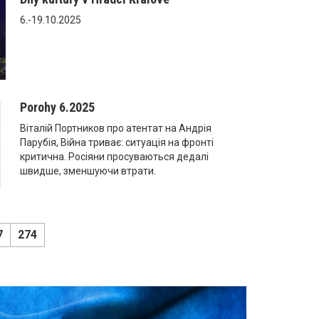
6.-19.10.2025
Porohy 6.2025
Віталій Портников про атентат на Андрія
Парубія, Війна триває: ситуація на фронті
критична. Росіяни просуваються дедалі
швидше, зменшуючи втрати.
7
274