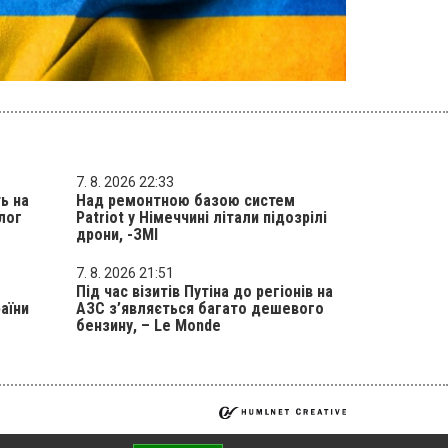
7. 8. 2026 22:33
ь на
Над ремонтною базою систем
лог
Patriot у Німеччині літали підозрілі
дрони, -ЗМІ
7. 8. 2026 21:51
Під час візитів Путіна до регіонів на
раїни
АЗС з’являється багато дешевого
бензину, – Le Monde