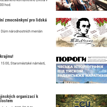
.00 hod.
dní zmocněnkyní pro lidská
, Dům národnostních menšin
krajinu!
v 15:00, Staroměstské náměstí,
ajinských organizací k
álostem