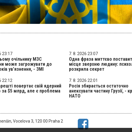
6 23:17
7. 8. 2026 23:07
ьому очільнику МЗС
Одна фраза миттєво поставит
ни може загрожувати до
місце зверхню людину: психо
оків ув'язнення, - ЗМІ
розкрила секрет
6 22:12
7. 8. 2026 22:01
арешті повертає свій ядерний
Росія збирається остаточно
 за $5 млрд, але є проблема
анексувати частину Грузії, - к
НАТО
menšin, Vocelova 3, 120 00 Praha 2