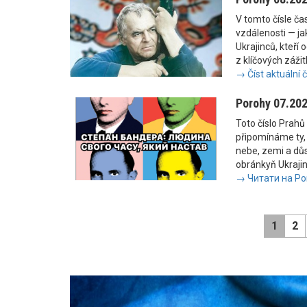
V tomto čísle č
vzdálenosti — jak
Ukrajinců, kteří 
z klíčových zážit
→ Číst aktuální 
Porohy 07.20
Toto číslo Prahů 
připomínáme ty, 
nebe, zemi a důs
obránkyň Ukrajiny
→ Читати на Po
1
2