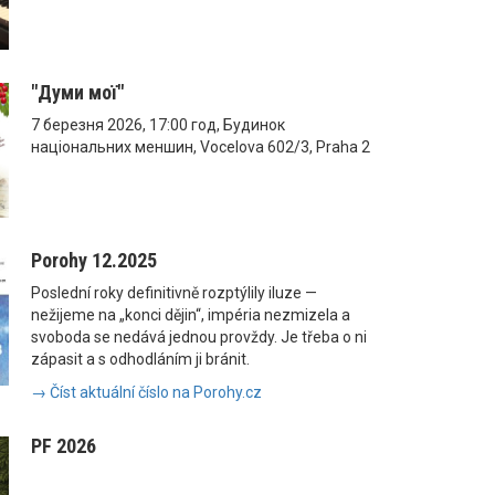
"Думи мої"
7 березня 2026, 17:00 год, Будинок
національних меншин, Vocelova 602/3, Praha 2
Porohy 12.2025
Poslední roky definitivně rozptýlily iluze —
nežijeme na „konci dějin“, impéria nezmizela a
svoboda se nedává jednou provždy. Je třeba o ni
zápasit a s odhodláním ji bránit.
→ Číst aktuální číslo na Porohy.cz
PF 2026