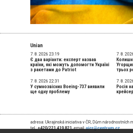
Unian
7. 8. 2026 23:19
7. 8. 202
Є два варіанти: експерт назвав
Колишн
країни, які можуть допомогти Україні
Угорщи
з ракетами до Patriot
трьох р
7. 8. 2026 22:31
7. 8. 202
У сумнозвісних Boeing-737 виявили
Росія н
ще одну проблему
крейсер
adresa: Ukrajinská iniciativa v ČR, Dům národnostních 
tel.:
+420/221 419 821
, email:
uicr@centrum.cz