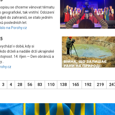
asopisu se chceme věnovat tématu
 geografické, tak vnitřní. Odcizení
odjeli do zahraničí, se stalo jedním
ků posledních let.
číslo na Porohy.cz
25
vychází v době, kdy si
kdo drželi a nadále drží ukrajinské
tojnost. 14. říjen — Den obránců a
...
rohy.cz
3
4
28
56
83
110
138
165
192
219
24