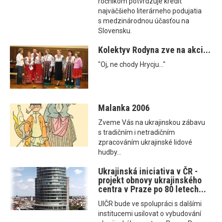
ročníkom potvrdzuje kredit
najväčšieho literárneho podujatia
s medzinárodnou účasťou na
Slovensku.
Kolektyv Rodyna zve na akci...
"Oj, ne chody Hrycju..."
Malanka 2006
Zveme Vás na ukrajinskou zábavu
s tradičním i netradičním
zpracováním ukrajinské lidové
hudby...
Ukrajinská iniciativa v ČR -
projekt obnovy ukrajinského
centra v Praze po 80 letech...
UIČR bude ve spolupráci s dalšími
institucemi usilovat o vybudování