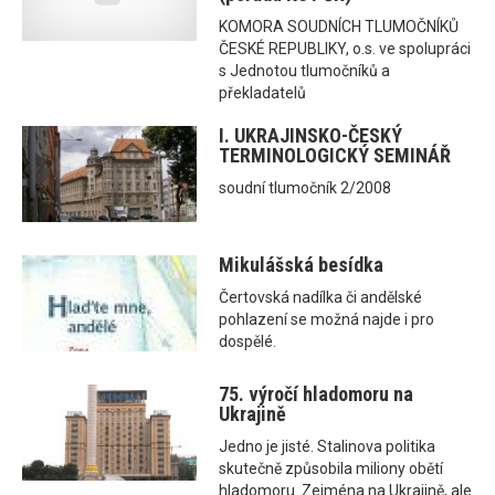
KOMORA SOUDNÍCH TLUMOČNÍKŮ
ČESKÉ REPUBLIKY, o.s. ve spolupráci
s Jednotou tlumočníků a
překladatelů
I. UKRAJINSKO-ČESKÝ
TERMINOLOGICKÝ SEMINÁŘ
soudní tlumočník 2/2008
Mikulášská besídka
Čertovská nadílka či andělské
pohlazení se možná najde i pro
dospělé.
75. výročí hladomoru na
Ukrajině
Jedno je jisté. Stalinova politika
skutečně způsobila miliony obětí
hladomoru. Zejména na Ukrajině, ale