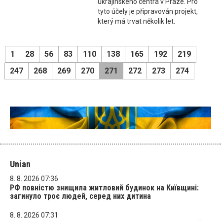
ukrajinského centra v Praze. Pro
tyto účely je připravován projekt,
který má trvat několik let.
1
28
56
83
110
138
165
192
219
247
268
269
270
271
272
273
274
Unian
8. 8. 2026 07:36
РФ повністю знищила житловий будинок на Київщині:
загинуло троє людей, серед них дитина
8. 8. 2026 07:31