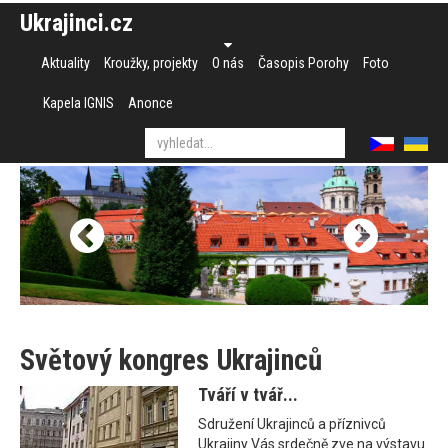
Ukrajinci.cz
Aktuality
Kroužky, projekty
O nás
Časopis Porohy
Foto
Kapela IGNIS
Anonce
Světový kongres Ukrajinců
Tváří v tvář...
Sdružení Ukrajinců a příznivců
Ukrajiny Vás srdečně zve na výstavu