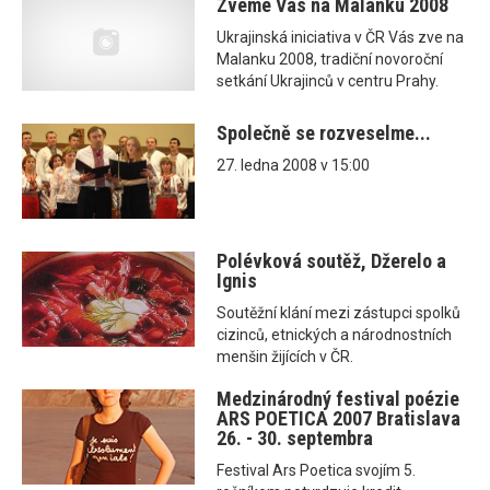
Zveme Vás na Malanku 2008
Ukrajinská iniciativa v ČR Vás zve na
Malanku 2008, tradiční novoroční
setkání Ukrajinců v centru Prahy.
Společně se rozveselme...
27. ledna 2008 v 15:00
Polévková soutěž, Džerelo a
Ignis
Soutěžní klání mezi zástupci spolků
cizinců, etnických a národnostních
menšin žijících v ČR.
Medzinárodný festival poézie
ARS POETICA 2007 Bratislava
26. - 30. septembra
Festival Ars Poetica svojím 5.