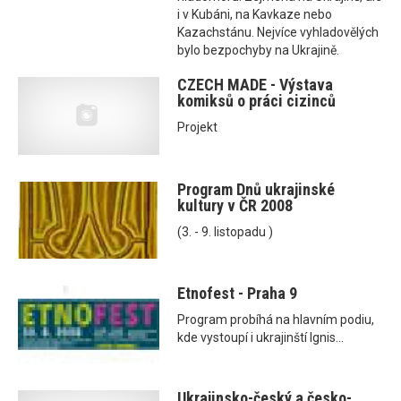
i v Kubáni, na Kavkaze nebo
Kazachstánu. Nejvíce vyhladovělých
bylo bezpochyby na Ukrajině.
CZECH MADE - Výstava
komiksů o práci cizinců
Projekt
Program Dnů ukrajinské
kultury v ČR 2008
(3. - 9. listopadu )
Etnofest - Praha 9
Program probíhá na hlavním podiu,
kde vystoupí i ukrajinští Ignis...
Ukrajinsko-český a česko-