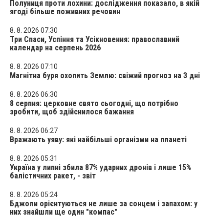
Полуниця проти лохини: дослідження показало, в якій
ягоді більше поживних речовин
8. 8. 2026 07:30
Три Спаси, Успіння та Усікновення: православний
календар на серпень 2026
8. 8. 2026 07:10
Магнітна буря охопить Землю: свіжий прогноз на 3 дні
8. 8. 2026 06:30
8 серпня: церковне свято сьогодні, що потрібно
зробити, щоб здійснилося бажання
8. 8. 2026 06:27
Вражають уяву: які найбільші організми на планеті
8. 8. 2026 05:31
Україна у липні збила 87% ударних дронів і лише 15%
балістичних ракет, - звіт
8. 8. 2026 05:24
Бджоли орієнтуються не лише за сонцем і запахом: у
них знайшли ще один "компас"