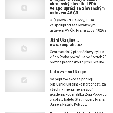
ukrajinský slovník. LEDA
ve spolupráci se Slovanským
ústavem AV ČR
R. Šišková - N. Savický, LEDA
ve spolupráci se Slovanským
ústavem AV ČR, Praha 2008, 1026 s.
Jižní Ukrajina...
www.zoopraha.cz
Cestovatelský přednáškový cyklus
v Zoo Praha pokračuje ve čtvrtek 20.
března přednáškou o jižní Ukrajině.
Ulita zve na Ukrajinu
Na přípravě akce se podílejí
příslušníci ukrajinské národnosti, za
všechny jmenujme alespoň
akademickou malířku Zoju Popovou
či sólisty baletu Státní opery Praha
Jurije a Nataliu Kolvovy.