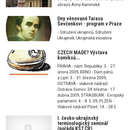
obrazů Anny Kaminské.
Dny věnované Tarasu
Ševčenkovi - program v Praze
- Sdružení ukrajinců, Sdružení
Ukrajinek, Ukrajinská iniciativa
CZECH MADE? Výstava
komiksů...
PRAHA - nám. Republiky: 3. - 27.
února 2009, BRNO - Dům pánů
z Lipé: 3. - 31. března 2009,
OSTRAVA - vlakové nádraží
Ostrava-Svinov: 24. března - 17.
dubna 2009, ŠTRASBURK - Evropský
parlament: 4. - 8. 5. 09, PLZEŇ -
Vlakové nádraží Plzeň: 14. - 28.5
I. česko-ukrajinský
terminologický seminář
(pořádá KST ČR)