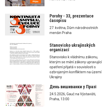
Porohy - 33, prezentace
časopisu
27. května, Dům národnostních
menšin Praha
Stanovisko ukrajinských
organizací
Stanovisko k vládnímu zákonu,
kterým se mění zákony upravující
opatření přijatá v souvislosti s
ozbrojeným konfliktem na území
Ukrajiny
День вишиванки у Празі
24.5.2026, Gauč na Výstavišti,
Praha, 13:00