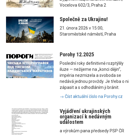
Vocelova 602/3, Praha 2
Společně za Ukrajinu!
21. února 2026 v 15:00,
Staroměstské náměstí, Praha
Porohy 12.2025
Poslední roky definitivně rozptýlily
iluze — nežijeme na „konci dějin“,
impéria nezmizela a svoboda se
nedává jednou provždy. Je třeba o ni
zápasit a s odhodláním ji bránit.
→ Číst aktuální číslo na Porohy.cz
Vyjádření ukrajinských
organizací k nedávným
událostem
a výrokům pana předsedy PSP ČR