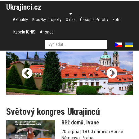
Ukrajinci.cz
Aktuality
Kroužky, projekty
O nás
Časopis Porohy
Foto
Kapela IGNIS
Anonce
Světový kongres Ukrajinců
Běž domů, Ivane
20. srpna | 18:00 náměstí Borise
Němcova, Praha