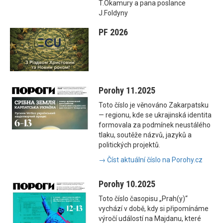
T.Okamury a pana poslance
J.Foldyny
PF 2026
Porohy 11.2025
Toto číslo je věnováno Zakarpatsku
— regionu, kde se ukrajinská identita
formovala za podmínek neustálého
tlaku, soutěže názvů, jazyků a
politických projektů.
→ Číst aktuální číslo na Porohy.cz
Porohy 10.2025
Toto číslo časopisu „Prah(y)“
vychází v době, kdy si připomínáme
výročí událostí na Majdanu, které