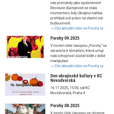
nás proměnily jako společenství.
Revoluce důstojnosti se stala
momentem, kdy Ukrajinci nahlas
prohlásili své právo na vlastní vizi
budoucnosti.
→ Číst aktuální číslo na Porohy.cz
Porohy 09.2025
V novém čísle časopisu „Porohy“ se
obracíme k tématům, která určují
naši schopnost zůstat bdělí v době
manipulací.
→ Číst aktuální číslo na Porohy.cz
Den ukrajinské kultury v KC
Novodvorská
16.11.2025, 15:00, sál KC
Novodvorská, Praha 4
Porohy 08.2025
V tomto čísle časopisu se chceme