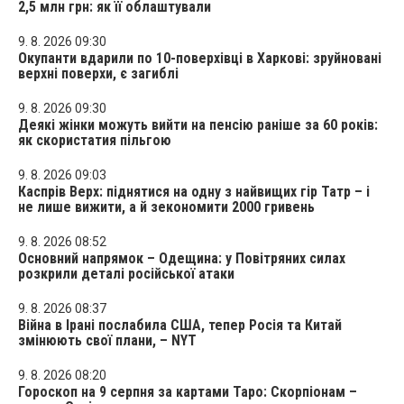
2,5 млн грн: як її облаштували
9. 8. 2026 09:30
Окупанти вдарили по 10-поверхівці в Харкові: зруйновані
верхні поверхи, є загиблі
9. 8. 2026 09:30
Деякі жінки можуть вийти на пенсію раніше за 60 років:
як скористатия пільгою
9. 8. 2026 09:03
Каспрів Верх: піднятися на одну з найвищих гір Татр – і
не лише вижити, а й зекономити 2000 гривень
9. 8. 2026 08:52
Основний напрямок – Одещина: у Повітряних силах
розкрили деталі російської атаки
9. 8. 2026 08:37
Війна в Ірані послабила США, тепер Росія та Китай
змінюють свої плани, – NYT
9. 8. 2026 08:20
Гороскоп на 9 серпня за картами Таро: Скорпіонам –