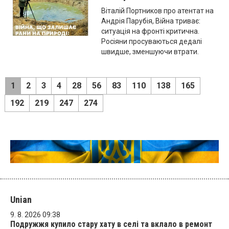
Віталій Портников про атентат на
Андрія Парубія, Війна триває:
ситуація на фронті критична.
Росіяни просуваються дедалі
швидше, зменшуючи втрати.
1
2
3
4
28
56
83
110
138
165
192
219
247
274
Unian
9. 8. 2026 09:38
Подружжя купило стару хату в селі та вклало в ремонт