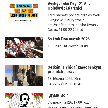
Vyshyvanka Day, 21.5. v
Holešovické tržnici
Tržní náměstí popáté ožije oslavou
ukrajinské kultury, tradic i
současného komunitního života v
Česku, 11.00-22.00 hod.
Svátek Dne matek 2026
10.5.2026, KC Novodvorská
Setkání s vládní zmocněnkyní
pro lidská práva
13. března 2026, Dům
národnostních menšin
"Думи мої"
7 березня 2026, 17:00 год,
Будинок національних меншин,