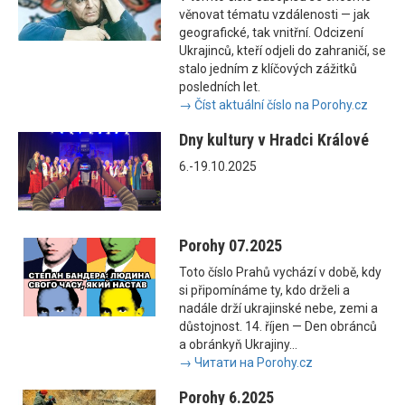
věnovat tématu vzdálenosti — jak
geografické, tak vnitřní. Odcizení
Ukrajinců, kteří odjeli do zahraničí, se
stalo jedním z klíčových zážitků
posledních let.
→ Číst aktuální číslo na Porohy.cz
Dny kultury v Hradci Králové
6.-19.10.2025
Porohy 07.2025
Toto číslo Prahů vychází v době, kdy
si připomínáme ty, kdo drželi a
nadále drží ukrajinské nebe, zemi a
důstojnost. 14. říjen — Den obránců
a obránkyň Ukrajiny...
→ Читати на Porohy.cz
Porohy 6.2025